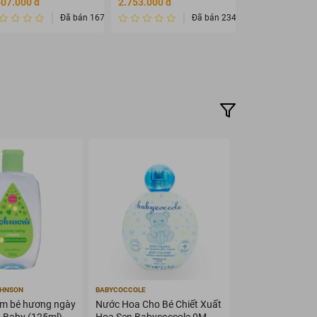
507.000 đ
2.753.000 đ
108.000 đ
Đã bán 1678432
Đã bán 2345675
OHNSON
BABYCOCCOLE
m bé hương ngày
Nước Hoa Cho Bé Chiết Xuất
 Baby (125ml)
Hoa Sen Babycoccole 0M