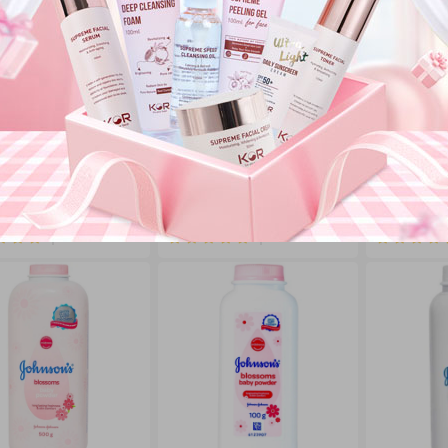
N
KIDSPLAZA
CHICCO
dầu khuynh diệp Mệ
Tinh dầu tràm nguyên chất
Phấn Rôm T
30ml
KidsPlaza 100ml
Chicco
00 đ
180.000 đ
205.000 đ
Đã bán 0
Đã bán 0