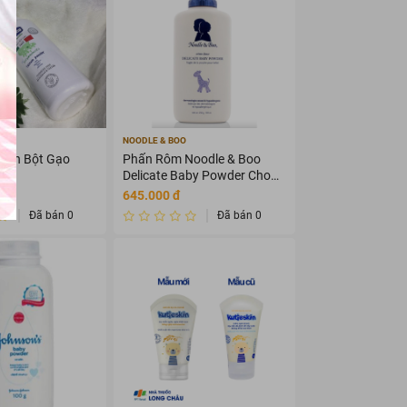
NOODLE & BOO
inh Bột Gạo
Phấn Rôm Noodle & Boo
Delicate Baby Powder Cho
Bé Sơ Sinh
645.000 đ
Đã bán 0
Đã bán 0