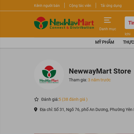
Kênh người bán
Cộng tác viên
Tải ứng dụng
Danh mục
Ichi
Nước 
MỸ PHẨM
THỰC
Sữa r
NewwayMart Store
Tham gia:
3 năm trước
Đánh giá:
5 (38 đánh giá )
Địa chỉ: Số 31, Ngõ 76, phố An Dương, Phường Yên