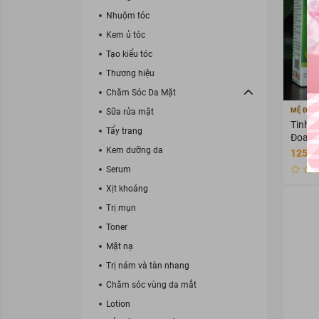
Nhuộm tóc
Kem ủ tóc
Tạo kiểu tóc
Thương hiệu
Chăm Sóc Da Mặt
MỆ ĐOA
Sữa rửa mặt
Tinh 
Tẩy trang
Đoan 
Kem dưỡng da
125.0
Serum
Xịt khoáng
Trị mụn
Toner
Mặt nạ
Trị nám và tàn nhang
Chăm sóc vùng da mắt
Lotion