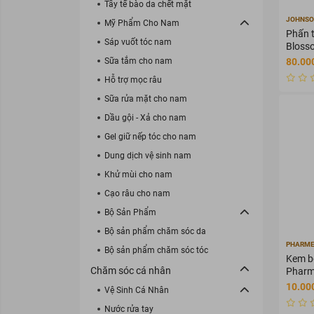
Tẩy tế bào da chết mặt
JOHNSO
Mỹ Phẩm Cho Nam
Phấn 
Sáp vuốt tóc nam
Bloss
ngăn 
Sữa tắm cho nam
80.00
chịu (
Hỗ trợ mọc râu
Sữa rửa mặt cho nam
Dầu gội - Xả cho nam
Gel giữ nếp tóc cho nam
Dung dịch vệ sinh nam
Khử mùi cho nam
Cạo râu cho nam
Bộ Sản Phẩm
Bộ sản phẩm chăm sóc da
PHARME
Bộ sản phẩm chăm sóc tóc
Kem b
Chăm sóc cá nhân
Pharme
em, rạ
10.00
Vệ Sinh Cá Nhân
Nước rửa tay