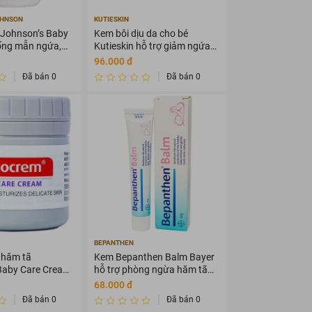
OHNSON
KUTIESKIN
Johnson’s Baby
Kem bôi dịu da cho bé
ống mẫn ngứa,
Kutieskin hỗ trợ giảm ngứa
luôn mềm mại
nhanh, mẩn đỏ, tái tạo da
96.000 đ
(30g)
Đã bán 0
Đã bán 0
BEPANTHEN
 hăm tã
Kem Bepanthen Balm Bayer
aby Care Cream
hỗ trợ phòng ngừa hăm tã
trị mẩn đỏ, ngứa,
cho bé (30g)
68.000 đ
g)
Đã bán 0
Đã bán 0