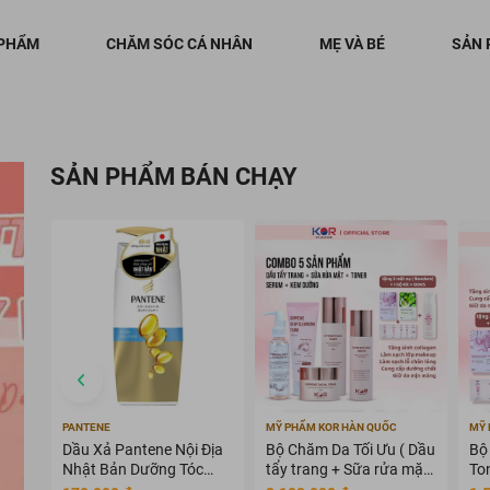
 PHẨM
CHĂM SÓC CÁ NHÂN
MẸ VÀ BÉ
SẢN 
SẢN PHẨM BÁN CHẠY
PANTENE
MỸ PHẨM KOR HÀN QUỐC
MỸ 
Dầu Xả Pantene Nội Địa
Bộ Chăm Da Tối Ưu ( Dầu
Bộ
Nhật Bản Dưỡng Tóc
tẩy trang + Sữa rửa mặt
To
Mềm Mượt 400g
+ Toner + Serum + Kem
dư