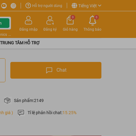
Tiếng Việt
Hỗ trợ người dùng
0
0
m
Đăng nhập
Đăng ký
Giỏ hàng
Thông báo
nics
TRUNG TÂM HỖ TRỢ
Chat
Sản phẩm:
2149
nh giá )
Tỉ lệ phản hồi chat:
15.25%