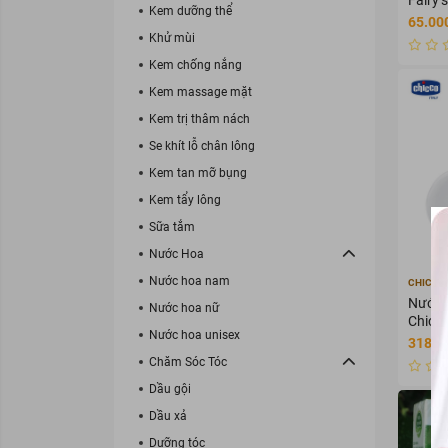
Kem dưỡng thể
65.00
Khử mùi
Kem chống nắng
Kem massage mặt
Kem trị thâm nách
Se khít lỗ chân lông
Kem tan mỡ bụng
Kem tẩy lông
Sữa tắm
Nước Hoa
Nước hoa nam
CHICCO
Nước 
Nước hoa nữ
Chicco
Nước hoa unisex
318.0
Chăm Sóc Tóc
Dầu gội
Dầu xả
Dưỡng tóc