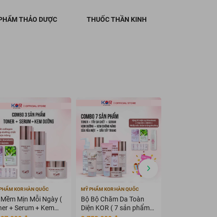
PHẨM THẢO DƯỢC
THUỐC THẦN KINH
PHẨM KOR HÀN QUỐC
MỸ PHẨM KOR HÀN QUỐC
MỸ PHẨM KOR HÀN
 Mềm Mịn Mỗi Ngày (
Bộ Bộ Chăm Da Toàn
Bộ KOR Suprem
ner + Serum + Kem
Diện KOR ( 7 sản phẩm
Travel Kit - Bộ
ỡng )
KOR )
du lịch KOR