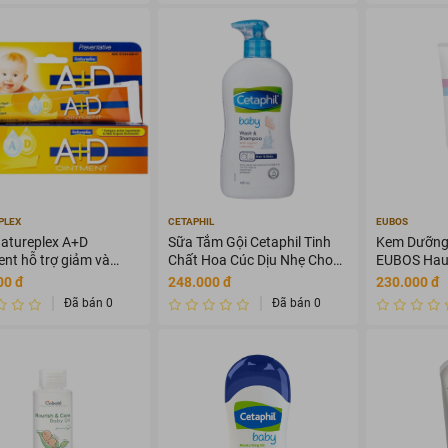
PLEX
CETAPHIL
EUBOS
atureplex A+D
Sữa Tắm Gội Cetaphil Tinh
Kem Dưỡng
nt hỗ trợ giảm và
Chất Hoa Cúc Dịu Nhẹ Cho
EUBOS Hau
ngừa hăm tã (42.5g)
Bé 400ml
50ml
00 đ
248.000 đ
230.000 đ
Đã bán 0
Đã bán 0