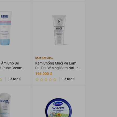
SAM NATURAL
 Ẩm Cho Bé
Kem Chống Muỗi Và Làm
t Ruhe Cream
Dịu Da Bé Mogi Sam Natural
50ml
193.000 đ
Đã bán 0
Đã bán 0