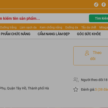
Tìm kiế
Dưỡng trắng
Làm sạch da
Kem chống nắng
Dưỡng da
Tẩy da chết
Milaga
tẩy trang
Kem trang điểm
Dưỡng trắng Dior
Mỹ phẩm
Mặt nạ
Tinh chất
 PHẨM CHỨC NĂNG
CẨM NANG LÀM ĐẸP
GÓC SỨC KHỎE
ửa mặt
Kem Mộc Qua
Theo
dõi
Người theo dõi:
18
 Phụ, Quận Tây Hồ, Thành phố Hà
Đánh giá:
5 (38 đá