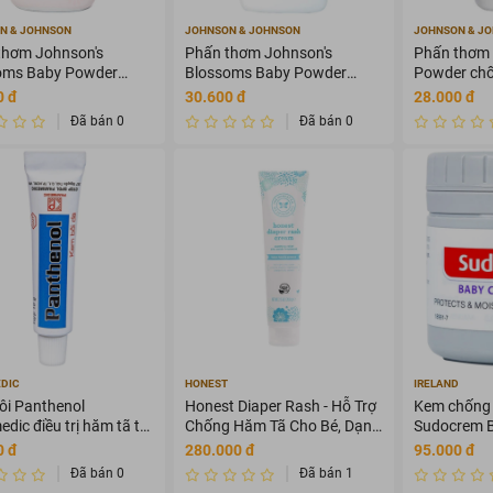
N & JOHNSON
JOHNSON & JOHNSON
JOHNSON & J
thơm Johnson's
Phấn thơm Johnson's
Phấn thơm 
oms Baby Powder
Blossoms Baby Powder
Powder ch
ngừa mẫn ngứa, khó
hương hoa ngăn ngừa mẫn
cho da bé 
0 đ
30.600 đ
28.000 đ
500g)
ngứa, khó chịu (100g)
(100g)
Đã bán 0
Đã bán 0
DIC
HONEST
IRELAND
ôi Panthenol
Honest Diaper Rash - Hỗ Trợ
Kem chống
dic điều trị hăm tã trẻ
Chống Hăm Tã Cho Bé, Dạng
Sudocrem B
n da (10g)
xịt 59ml
hỗ trợ điều 
0 đ
280.000 đ
95.000 đ
hăm đỏ (60
Đã bán 0
Đã bán 1