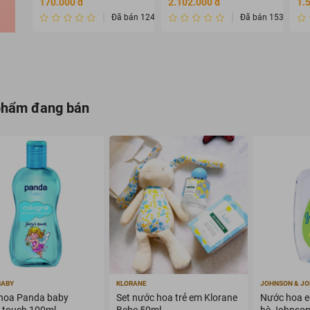
170.000 đ
2.102.000 đ
1.
dưỡng )
Đã bán 124
Đã bán 1534232
phẩm đang bán
BABY
KLORANE
JOHNSON & J
hoa Panda baby
Set nước hoa trẻ em Klorane
Nước hoa e
s touch 100ml
Bebe 50ml
hè Johnson