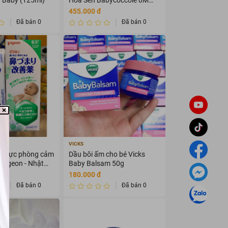
(100ml)
455.000 đ
Đã bán 0
Đã bán 0
VICKS
 ngực phòng cảm
Dầu bôi ấm cho bé Vicks
 Pigeon - Nhật
Baby Balsam 50g
180.000 đ
Đã bán 0
Đã bán 0