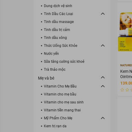
Dung dịch vệ sinh
Tinh Dầu Các Loại
Tinh dầu massage
Tinh dầu trị cảm
Tinh dầu xông
Thức Uống Sức Khỏe
Nước yến
Sữa tăng cường sức khoẻ
NATURE
Trà thảo mộc
Kem N
Ointme
Mẹ và bé
ngăn 
139.0
Vitamin Cho Mẹ Bầu
Vitamin cho mẹ bầu
Vitamin cho mẹ sau sinh
Vitamin tiền mang thai
Mỹ Phẩm Cho Mẹ
Kem trị rạn da