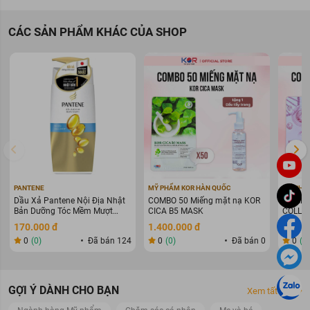
triệu chứng ho và cảm lạnh. Các hoạt chất được giải phóng dần
dần theo hơi ấm của da bé. Qua đó giúp bé dễ thở hơn, giảm ho
CÁC SẢN PHẨM KHÁC CỦA SHOP
khi ngủ, ru trẻ vào giấc ngủ sâu.
Dầu ấm ngực Nhật Bản hỗ trợ trị ho, ngạt mũi hiệu quả. Đây là
dòng sản phẩm thông dụng không thể thiếu trong tủ thuốc của
bé.
PANTENE
MỸ PHẨM KOR HÀN QUỐC
MỸ PHẨ
Dầu Xả Pantene Nội Địa Nhật
COMBO 50 Miếng mặt nạ KOR
COMBO 
Bản Dưỡng Tóc Mềm Mượt
CICA B5 MASK
COLLAG
400g
WARIN
170.000 đ
1.400.000 đ
1.400
0
(0)
Đã bán 124
0
(0)
Đã bán 0
0
(0
Ưu thế nổi bật của Dầu Bôi Ấm Ngực0 Cho Bé Pigeon
GỢI Ý DÀNH CHO BẠN
Xem tất cả
Thành phần của Dầu Bôi Ấm Ngực Phòng