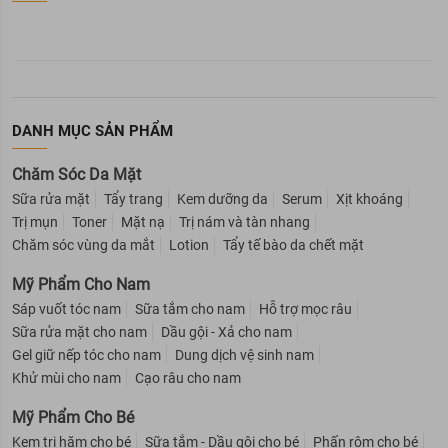
DANH MỤC SẢN PHẨM
Chăm Sóc Da Mặt
Sữa rửa mặt
Tẩy trang
Kem dưỡng da
Serum
Xịt khoáng
Trị mụn
Toner
Mặt nạ
Trị nám và tàn nhang
Chăm sóc vùng da mắt
Lotion
Tẩy tế bào da chết mặt
Mỹ Phẩm Cho Nam
Sáp vuốt tóc nam
Sữa tắm cho nam
Hỗ trợ mọc râu
Sữa rửa mặt cho nam
Dầu gội - Xả cho nam
Gel giữ nếp tóc cho nam
Dung dịch vệ sinh nam
Khử mùi cho nam
Cạo râu cho nam
Mỹ Phẩm Cho Bé
Kem trị hăm cho bé
Sữa tắm - Dầu gội cho bé
Phấn rôm cho bé