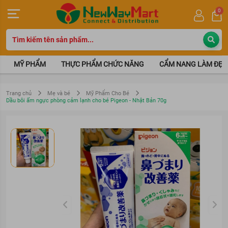
0
MỸ PHẨM
THỰC PHẨM CHỨC NĂNG
CẨM NANG LÀM ĐẸP
Trang chủ
Mẹ và bé
Mỹ Phẩm Cho Bé
Dầu bôi ấm ngực phòng cảm lạnh cho bé Pigeon - Nhật Bản 70g