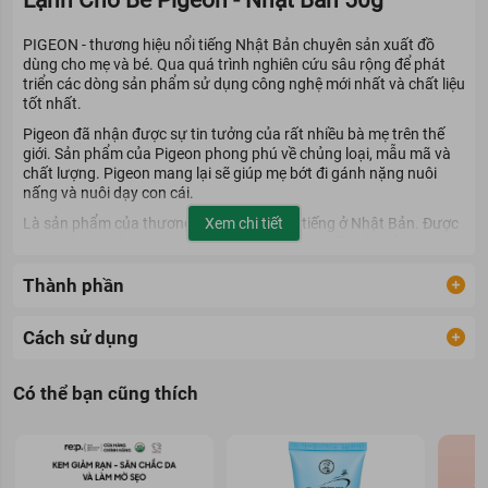
Lạnh Cho Bé Pigeon - Nhật Bản 50g
PIGEON - thương hiệu nổi tiếng Nhật Bản chuyên sản xuất đồ
dùng cho mẹ và bé. Qua quá trình nghiên cứu sâu rộng để phát
triển các dòng sản phẩm sử dụng công nghệ mới nhất và chất liệu
tốt nhất.
Pigeon
đã nhận được sự tin tưởng của rất nhiều bà mẹ trên thế
giới. Sản phẩm của Pigeon phong phú về chủng loại, mẫu mã và
chất lượng. Pigeon mang lại sẽ giúp mẹ bớt đi gánh nặng nuôi
nấng và nuôi dạy con cái.
Là sản phẩm của thương hiệu Pigeon nổi tiếng ở Nhật Bản. Được
Xem chi tiết
thành lập từ năm 1975. Pigeon là thương hiệu lâu đời của Nhật
Bản, chuyên sản xuất các sản phẩm chăm sóc sức khỏe cho bé.
Thành phần
Pigeon nghiên cứu kỹ lưỡng và áp dụng những công nghệ mới
nhất, tốt nhất. Qua đó, để tạo ra những sản phẩm dành riêng cho
bé.
Cách sử dụng
Chim bồ câu là biểu tượng của hai trái tim lồng vào nhau. Hình
ảnh này tượng trưng cho tình yêu giữa mẹ và con. Trái tim to
Có thể bạn cũng thích
tượng trưng cho tình yêu của mẹ . Bên cạnh đó, trái tim nhỏ
tượng trưng cho tình yêu quê hương của bé.
Qua đây, công ty muốn gửi đến thông điệp: “hãy dành sự quan
tâm và yêu thương đến các em nhỏ, như tình yêu thương của mẹ