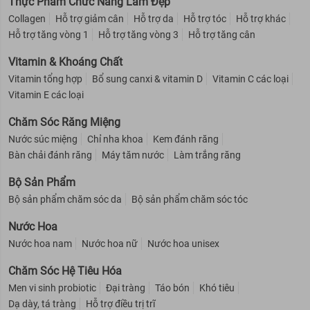
Thực Phẩm Chức Năng Làm Đẹp
Collagen
Hỗ trợ giảm cân
Hỗ trợ da
Hỗ trợ tóc
Hỗ trợ khác
Hỗ trợ tăng vòng 1
Hỗ trợ tăng vòng 3
Hỗ trợ tăng cân
Vitamin & Khoáng Chất
Vitamin tổng hợp
Bổ sung canxi & vitamin D
Vitamin C các loại
Vitamin E các loại
Chăm Sóc Răng Miệng
Nước súc miệng
Chỉ nha khoa
Kem đánh răng
Bàn chải đánh răng
Máy tăm nước
Làm trắng răng
Bộ Sản Phẩm
Bộ sản phẩm chăm sóc da
Bộ sản phẩm chăm sóc tóc
Nước Hoa
Nước hoa nam
Nước hoa nữ
Nước hoa unisex
Chăm Sóc Hệ Tiêu Hóa
Men vi sinh probiotic
Đại tràng
Táo bón
Khó tiêu
Dạ dày, tá tràng
Hỗ trợ điều trị trĩ