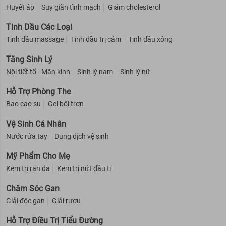
Huyết áp
Suy giãn tĩnh mạch
Giảm cholesterol
Tinh Dầu Các Loại
Tinh dầu massage
Tinh dầu trị cảm
Tinh dầu xông
Tăng Sinh Lý
Nội tiết tố - Mãn kinh
Sinh lý nam
Sinh lý nữ
Hỗ Trợ Phòng The
Bao cao su
Gel bôi trơn
Vệ Sinh Cá Nhân
Nước rửa tay
Dung dịch vệ sinh
Mỹ Phẩm Cho Mẹ
Kem trị rạn da
Kem trị nứt đầu ti
Chăm Sóc Gan
Giải độc gan
Giải rượu
Hỗ Trợ Điều Trị Tiểu Đường