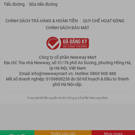
Tiểu đường
Sữa tiểu đường
CHÍNH SÁCH TRẢ HÀNG & HOÀN TIỀN
QUY CHẾ HOẠT ĐỘNG
CHÍNH SÁCH BẢO MẬT
Công ty cổ phần Newway Mart
Địa chỉ: Tòa nhà Newway, số 31/76 phố An Dương, phường Hồng Hà,
tp Hà Nội, Việt Nam
Email: info@newwaymart.vn. Hotline: 0869 908 488
Mã số doanh nghiệp: 0109808236 do Sở Kế hoạch & Đầu tư thành
phố Hà Nội cấp.
Copyright© Bản quyền thuộc Công ty cổ phần Newway Mart
Thêm vào giỏ
Mua ngay