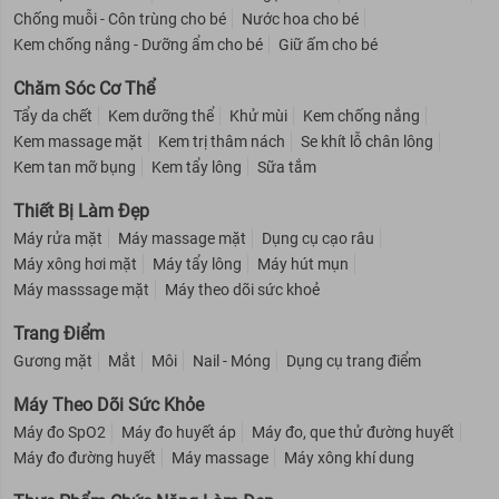
Chống muỗi - Côn trùng cho bé
Nước hoa cho bé
Kem chống nắng - Dưỡng ẩm cho bé
Giữ ấm cho bé
Chăm Sóc Cơ Thể
Tẩy da chết
Kem dưỡng thể
Khử mùi
Kem chống nắng
Kem massage mặt
Kem trị thâm nách
Se khít lỗ chân lông
Kem tan mỡ bụng
Kem tẩy lông
Sữa tắm
Thiết Bị Làm Đẹp
Máy rửa mặt
Máy massage mặt
Dụng cụ cạo râu
Máy xông hơi mặt
Máy tẩy lông
Máy hút mụn
Máy masssage mặt
Máy theo dõi sức khoẻ
Trang Điểm
Gương mặt
Mắt
Môi
Nail - Móng
Dụng cụ trang điểm
Máy Theo Dõi Sức Khỏe
Máy đo SpO2
Máy đo huyết áp
Máy đo, que thử đường huyết
Máy đo đường huyết
Máy massage
Máy xông khí dung