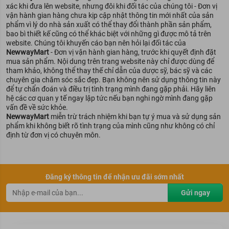
Ngừng sử dụng Dầu bôi ấm ngực nếu kích ứng da xảy ra.
xác khi đưa lên website, nhưng đôi khi đối tác của chúng tôi - Đơn vị
vận hành gian hàng chưa kịp cập nhật thông tin mới nhất của sản
Bảo quản
phẩm vì lý do nhà sản xuất có thể thay đổi thành phần sản phẩm,
bao bì thiết kế cũng có thể khác biệt với những gì được mô tả trên
website. Chúng tôi khuyến cáo bạn nên hỏi lại đối tác của
Bảo quản nơi khô mát, nhiệt độ dưới 30°C, tránh ánh nắng trực
NewwayMart
- Đơn vị vận hành gian hàng, trước khi quyết định đặt
tiếp của mặt trời và để xa tầm tay trẻ nhỏ.
mua sản phẩm. Nội dung trên trang website này chỉ được dùng để
Hiện nay Dầu bôi ấm ngực phòng cảm lạnh cho bé Pigeon đã
tham khảo, không thể thay thế chỉ dẫn của dược sỹ, bác sỹ và các
chính thức có mặt tại Newway Mart. Ở
Newway Mart
, chúng tôi
chuyên gia chăm sóc sắc đẹp. Bạn không nên sử dụng thông tin này
cam kết sản phẩm được nhập khẩu 100% Nhật Bản. Chính vì thế
để tự chẩn đoán và điều trị tình trạng mình đang gặp phải. Hãy liên
các mẹ bỉm yên tâm khi mua sắm nhé!
hệ các cơ quan y tế ngay lập tức nếu bạn nghi ngờ mình đang gặp
vấn đề về sức khỏe.
Thông số sản phẩm
NewwayMart
miễn trừ trách nhiệm khi bạn tự ý mua và sử dụng sản
phẩm khi không biết rõ tình trạng của mình cũng như không có chỉ
định từ đơn vị có chuyên môn.
Thương hiệu:
Pigeon
Xuất xứ thương hiệu:
Nhật Bản
Sản xuất tại:
Nhật Bản
Dung tích:
50g
Đăng ký thông tin để nhận ưu đãi sớm nhất
Gửi ngay