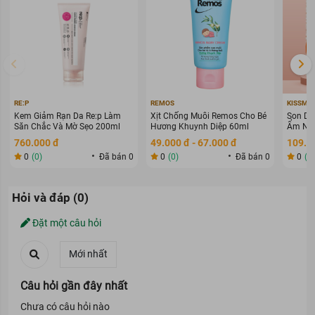
dành cho con yêu của mình”!
RE:P
REMOS
KISSME
Kem Giảm Rạn Da Re:p Làm
Xịt Chống Muỗi Remos Cho Bé
Son Dư
Săn Chắc Và Mờ Sẹo 200ml
Hương Khuynh Diệp 60ml
Ẩm Ngừ
760.000 đ
49.000 đ - 67.000 đ
109.0
0
(0)
Đã bán 0
0
(0)
Đã bán 0
0
(0
Hỏi và đáp (0)
Đặt một câu hỏi
Câu hỏi gần đây nhất
Chưa có câu hỏi nào