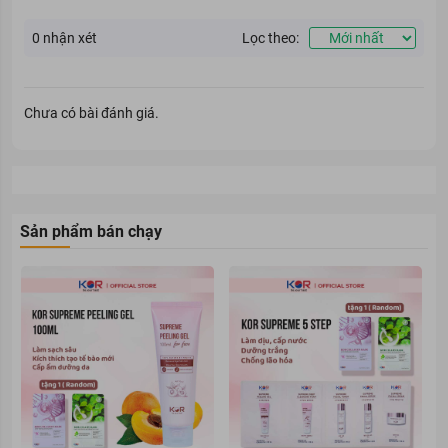
hiệu quả. Qua đó, ngăn ngừa hiệu quả các bệnh cảm lạnh, viêm
đường hô hấp, hắt hơi, sổ mũi, ho, sốt, v.v. ...
0
nhận xét
Lọc theo:
Chưa có bài đánh giá.
Sản phẩm bán chạy