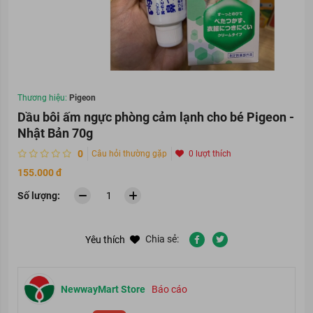
Thương hiệu:
Pigeon
Dầu bôi ấm ngực phòng cảm lạnh cho bé Pigeon -
Nhật Bản 70g
0
Câu hỏi thường gặp
0 lượt thích
155.000 đ
Số lượng:
Chia sẻ:
Yêu thích
NewwayMart Store
Báo cáo