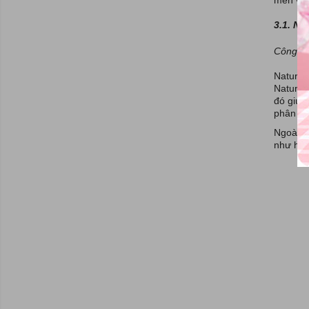
Lạng Sơn
3.1. Na
Bắc Giang
Bắc Ninh
Công dụ
Hậu Giang
Nature'
Cà Mau
Nature'
đó giúp
Bạc Liêu
phân số
Bình Thuận
Ngoài r
Kon Tum
như hỗ 
Phú Yên
Ninh Thuận
Bình Định
Yên Bái
Lai Châu
Điện Biên
Sơn La
Hòa Bình
Hưng Yên