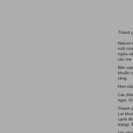
Thành p
Nature’
ruột củ
ngừa và
các mẹ 
Bên cạn
khuẩn c
ràng.
Hơn nữa
Các thà
ngọt. Vì
Thành p
Lợi khuẩ
cạnh đó 
tràng). 
Với nhữ