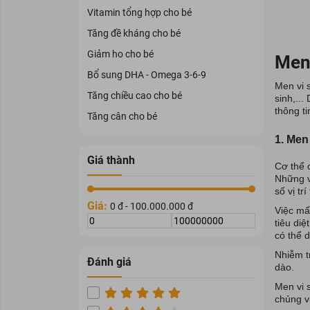
Vitamin tổng hợp cho bé
Tăng đề kháng cho bé
Giảm ho cho bé
Men 
Bổ sung DHA - Omega 3-6-9
Men vi 
Tăng chiều cao cho bé
sinh,...
thông ti
Tăng cân cho bé
1. Men 
Giá thành
Cơ thể 
Những vi
số vị tr
Giá:
0 đ - 100.000.000 đ
Việc mấ
tiêu diệ
có thể 
Nhiễm t
Đánh giá
dào.
Men vi 
chủng vi