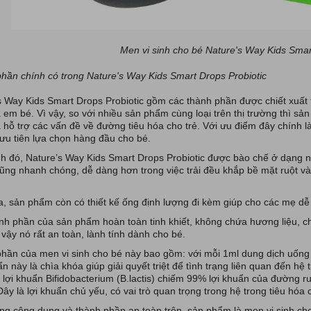
Men vi sinh cho bé Nature's Way Kids Smar
hần chính có trong Nature's Way Kids Smart Drops Probiotic
s Way Kids Smart Drops Probiotic gồm các thành phần được chiết xuất 
a em bé. Vì vậy, so với nhiều sản phẩm cùng loại trên thị trường thì s
 hỗ trợ các vấn đề về đường tiêu hóa cho trẻ. Với ưu điểm đây chính 
ưu tiên lựa chọn hàng đầu cho bé.
h đó, Nature’s Way Kids Smart Drops Probiotic được bào chế ở dạng 
ũng nhanh chóng, dễ dàng hơn trong việc trải đều khắp bề mặt ruột và
, sản phẩm còn có thiết kế ống định lượng đi kèm giúp cho các mẹ d
nh phần của sản phẩm hoàn toàn tinh khiết, không chứa hương liệu, ch
 vậy nó rất an toàn, lành tính dành cho bé.
hần của men vi sinh cho bé này bao gồm: với mỗi 1ml dung dịch uống 
n này là chìa khóa giúp giải quyết triệt để tình trạng liên quan đến hệ 
lợi khuẩn Bifidobacterium (B.lactis) chiếm 99% lợi khuẩn của đường ruộ
Đây là lợi khuẩn chủ yếu, có vai trò quan trọng trong hệ trong tiêu hóa 
ng công dụng và thành phần an toàn trên, sản phẩm là men vi sinh cho