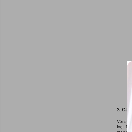
Quảng Ninh
Nam Định
Hà Nam
Ninh Bình
Thanh Hóa
Nghệ An
Hà Tĩnh
Quảng Bình
Quảng Trị
Bình Phước
Tây Ninh
Đắk Nông
Quảng Ngãi
Quảng Nam
3. Các
Thái Nguyên
Với sự 
Bắc Kạn
loại. D
Cao Bằng
men vi 