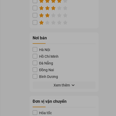
Nơi bán
Hà Nội
Hồ Chí Minh
Đà Nẵng
Đồng Nai
Bình Dương
Bà Rịa - Vũng Tàu
Xem thêm
Gia Lai
Khánh Hòa
Đơn vị vận chuyển
Lâm Đồng
Đắk Lắk
Hỏa tốc