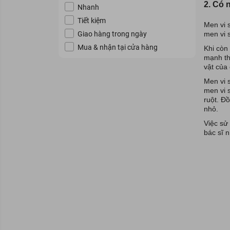
Long An
2. Có 
Nhanh
Tiền Giang
Tiết kiệm
Men vi 
Bến Tre
men vi 
Giao hàng trong ngày
Trà Vinh
Mua & nhận tại cửa hàng
Khi còn 
Vĩnh Long
mạnh th
vật của
Đồng Tháp
Men vi 
An Giang
men vi s
Sóc Trăng
ruột. Đồ
nhỏ.
Kiên Giang
Cần Thơ
Việc sử
bác sĩ n
Vĩnh Phúc
Thừa Thiên - Huế
Hải Phòng
Hải Dương
Thái Bình
Hà Giang
Tuyên Quang
Phú Thọ