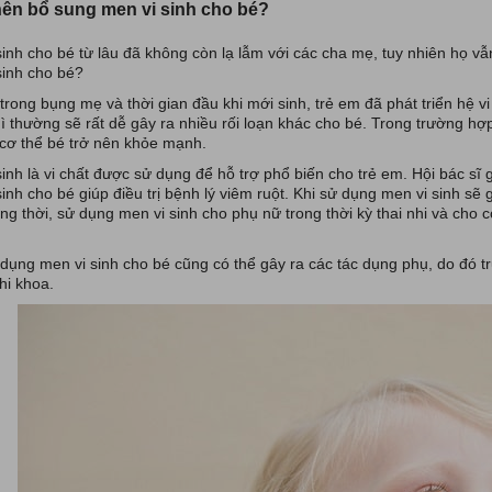
nên bổ sung men vi sinh cho bé?
sinh cho bé từ lâu đã không còn lạ lẫm với các cha mẹ, tuy nhiên họ v
sinh cho bé?
trong bụng mẹ và thời gian đầu khi mới sinh, trẻ em đã phát triển hệ vi
ì thường sẽ rất dễ gây ra nhiều rối loạn khác cho bé. Trong trường hợp
 cơ thể bé trở nên khỏe mạnh.
sinh là vi chất được sử dụng để hỗ trợ phổ biến cho trẻ em. Hội bác sĩ
inh cho bé giúp điều trị bệnh lý viêm ruột. Khi sử dụng men vi sinh sẽ 
ng thời, sử dụng men vi sinh cho phụ nữ trong thời kỳ thai nhi và cho 
 dụng men vi sinh cho bé cũng có thể gây ra các tác dụng phụ, do đó t
hi khoa.