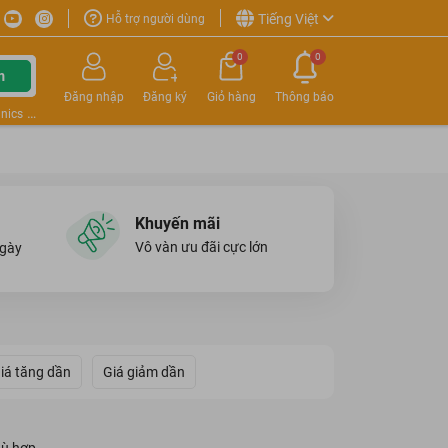
Tiếng Việt
Hỗ trợ người dùng
0
0
m
Đăng nhập
Đăng ký
Giỏ hàng
Thông báo
nics
Khuyến mãi
Vô vàn ưu đãi cực lớn
ngày
iá tăng dần
Giá giảm dần