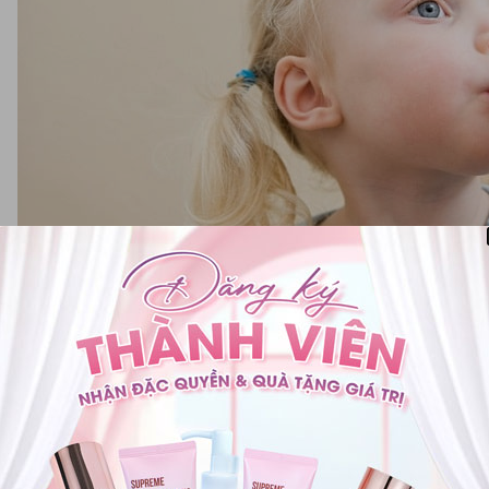
Men vi sinh rất cần thiết cho
 loại men vi sinh cho bé tốt nhất hiện nay
phát triển của khoa học, hiện nay men vi sinh được nhiều thương hiệu 
o đó, việc lựa chọn men vi sinh cho bé sao cho phù hợp không hề đơn gi
sinh cho bé tốt nhất hiện nay mà cha mẹ không nên bỏ qua.