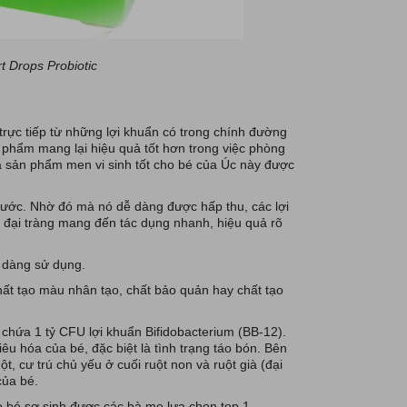
t Drops Probiotic
trực tiếp từ những lợi khuẩn có trong chính đường
ản phẩm mang lại hiệu quả tốt hơn trong việc phòng
là sản phẩm men vi sinh tốt cho bé của Úc này được
nước. Nhờ đó mà nó dễ dàng được hấp thu, các lợi
 đại tràng mang đến tác dụng nhanh, hiệu quả rõ
ễ dàng sử dụng.
ất tạo màu nhân tạo, chất bảo quản hay chất tạo
chứa 1 tỷ CFU lợi khuẩn Bifidobacterium (BB-12).
tiêu hóa của bé, đặc biệt là tình trạng táo bón. Bên
t, cư trú chủ yếu ở cuối ruột non và ruột già (đại
của bé.
 bé sơ sinh được các bà mẹ lựa chọn top 1.