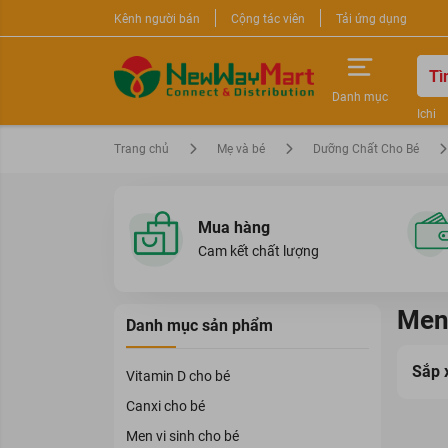
Kênh người bán
Cộng tác viên
Tải ứng dụng
Danh mục
Ichi
Nước 
Trang chủ
Mẹ và bé
Dưỡng Chất Cho Bé
Sữa r
Mua hàng
Cam kết chất lượng
Men 
Danh mục sản phẩm
Sắp 
Vitamin D cho bé
Canxi cho bé
Men vi sinh cho bé