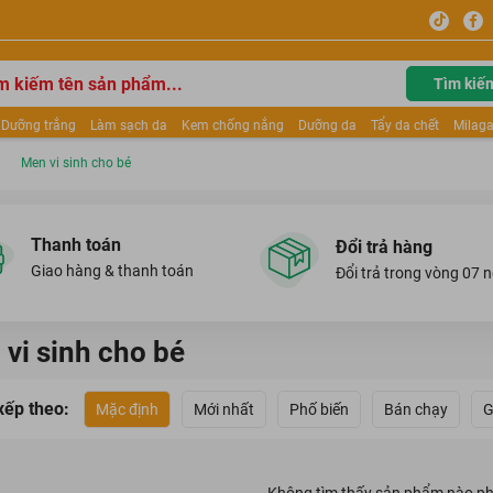
Tìm kiế
Dưỡng trắng
Làm sạch da
Kem chống nắng
Dưỡng da
Tẩy da chết
Milaga
tẩy trang
Kem trang điểm
Dưỡng trắng Dior
Mỹ phẩm
Mặt nạ
Tinh chất
Men vi sinh cho bé
ửa mặt
Kem Mộc Qua
Thanh toán
Đổi trả hàng
Giao hàng & thanh toán
Đổi trả trong vòng 07 
vi sinh cho bé
xếp theo:
Mặc định
Mới nhất
Phố biến
Bán chạy
G