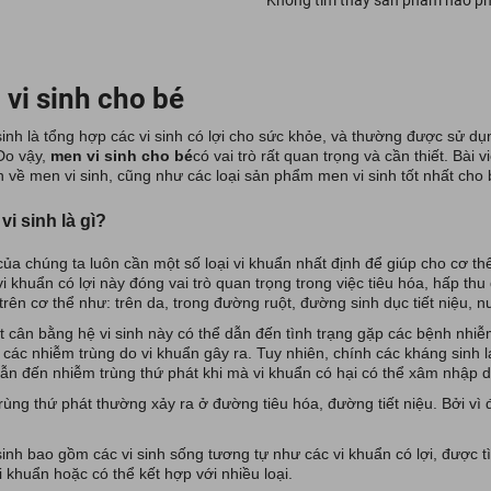
Không tìm thấy sản phẩm nào ph
vi sinh cho bé
sinh là tổng hợp các vi sinh có lợi cho sức khỏe, và thường được sử dụ
 Do vậy,
men vi sinh cho bé
có vai trò rất quan trọng và cần thiết. Bài
n về men vi sinh, cũng như các loại sản phẩm men vi sinh tốt nhất cho 
vi sinh là gì?
của chúng ta luôn cần một số loại vi khuẩn nhất định để giúp cho cơ th
 khuẩn có lợi này đóng vai trò quan trọng trong việc tiêu hóa, hấp thu
í trên cơ thể như: trên da, trong đường ruột, đường sinh dục tiết niệu, n
t cân bằng hệ vi sinh này có thể dẫn đến tình trạng gặp các bệnh nhiễ
t các nhiễm trùng do vi khuẩn gây ra. Tuy nhiên, chính các kháng sinh lạ
dẫn đến nhiễm trùng thứ phát khi mà vi khuẩn có hại có thể xâm nhập do
rùng thứ phát thường xảy ra ở đường tiêu hóa, đường tiết niệu. Bởi vì đ
sinh bao gồm các vi sinh sống tương tự như các vi khuẩn có lợi, được t
 khuẩn hoặc có thể kết hợp với nhiều loại.