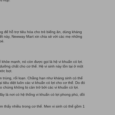
ù hợp.
ng để hỗ trợ tiêu hóa cho trẻ biếng ăn, dùng kháng
 viết này, Newway Mart xin chia sẻ với các mẹ những
bé.
ể khỏe mạnh, nó còn được gọi là hệ vi khuẩn có lợi.
 dưỡng chất cho cơ thể. Hệ vi sinh này tồn tại ở một
ước bọt.
m trùng, rối loạn. Chằng hạn như kháng sinh có thể
i tiêu diệt luôn các vi khuẩn có lợi cho cơ thể. Do đó
 chúng không bị cản trở bởi các vi khuẩn có lợi.
ây là nơi có hệ thống vi khuẩn có lợi phong phú, dồi
ìm thấy nhiều trong cơ thể. Men vi sinh có thể gồm 1