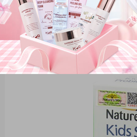
ture's Way Kids Smart Drops Probiotic - Men vi sinh Úc cho bé
ng Nature's Way Kids Smart Drops Probiotic mang lại
s Way Kids Smart Drops Probiotic là một trong những sản phẩm đến từ 
s Way Kids Smart Drops Probiotic là men vi sinh Úc cho bé. Nó được sử
 hệ vi sinh đường ruột được cân bằng. Nhờ đó mà các vấn đề liên quan
ng, táo bón, khó tiêu… Đồng thời giúp cho trẻ em ăn ngon miệng, hấp 
a, sản phẩm còn có khả năng làm giảm các triệu chứng đau bụng ở trẻ sơ
trợ nâng cao chức năng hệ miễn dịch cho bé.