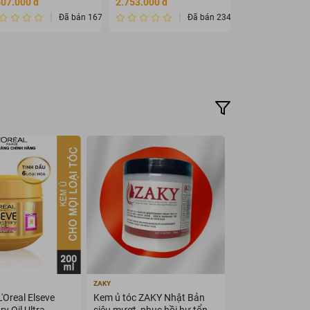
507.000 đ
2.753.000 đ
108.000 đ
Đã bán 1678432
Đã bán 2345675
ZAKY
'Oreal Elseve
Kem ủ tóc ZAKY Nhật Bản
y Oil Ultra
siêu mượt, phục hồi hư tổn