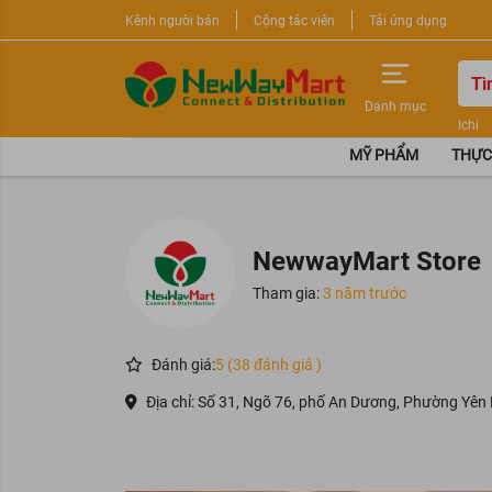
Kênh người bán
Cộng tác viên
Tải ứng dụng
Danh mục
Ichi
Nước 
MỸ PHẨM
THỰC
Sữa r
NewwayMart Store
Tham gia:
3 năm trước
Đánh giá:
5 (38 đánh giá )
Địa chỉ: Số 31, Ngõ 76, phố An Dương, Phường Yên