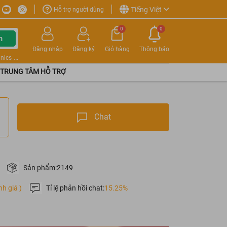
Tiếng Việt
Hỗ trợ người dùng
0
0
m
Đăng nhập
Đăng ký
Giỏ hàng
Thông báo
nics
TRUNG TÂM HỖ TRỢ
Chat
Sản phẩm:
2149
nh giá )
Tỉ lệ phản hồi chat:
15.25%