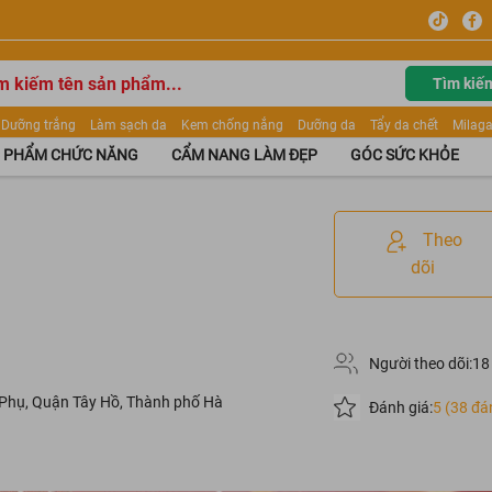
Tìm kiế
Dưỡng trắng
Làm sạch da
Kem chống nắng
Dưỡng da
Tẩy da chết
Milaga
tẩy trang
Kem trang điểm
Dưỡng trắng Dior
Mỹ phẩm
Mặt nạ
Tinh chất
 PHẨM CHỨC NĂNG
CẨM NANG LÀM ĐẸP
GÓC SỨC KHỎE
ửa mặt
Kem Mộc Qua
Theo
dõi
Người theo dõi:
18
 Phụ, Quận Tây Hồ, Thành phố Hà
Đánh giá:
5 (38 đá