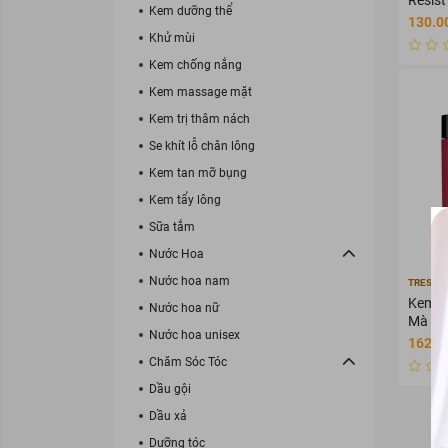
Kem dưỡng thể
Mask 
130.0
Rụng 
Khử mùi
Kem chống nắng
Kem massage mặt
Kem trị thâm nách
Se khít lỗ chân lông
Kem tan mỡ bụng
Kem tẩy lông
Sữa tắm
Nước Hoa
Nước hoa nam
TRESE
Kem Ủ
Nước hoa nữ
Mà TR
Nước hoa unisex
Smoot
162.0
Mask 
Chăm Sóc Tóc
Dầu gội
Dầu xả
Dưỡng tóc