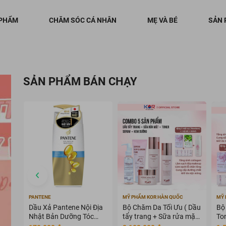
 PHẨM
CHĂM SÓC CÁ NHÂN
MẸ VÀ BÉ
SẢN 
SẢN PHẨM BÁN CHẠY
PANTENE
MỸ PHẨM KOR HÀN QUỐC
MỸ 
Dầu Xả Pantene Nội Địa
Bộ Chăm Da Tối Ưu ( Dầu
Bộ
Nhật Bản Dưỡng Tóc
tẩy trang + Sữa rửa mặt
To
Mềm Mượt 400g
+ Toner + Serum + Kem
dư