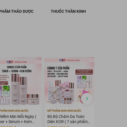
PHẨM THẢO DƯỢC
THUỐC THẦN KINH
PHẨM KOR HÀN QUỐC
MỸ PHẨM KOR HÀN QUỐC
MỸ PHẨM KOR HÀN
 Mềm Mịn Mỗi Ngày (
Bộ Bộ Chăm Da Toàn
Bộ KOR Suprem
ner + Serum + Kem
Diện KOR ( 7 sản phẩm
Travel Kit - Bộ
ỡng )
KOR )
du lịch KOR