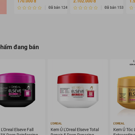
170.000 đ
2.102.000 đ
1.
dưỡng )
Đã bán 124
Đã bán 1534232
phẩm đang bán
L'OREAL
L'OREAL
L'Oreal Elseve Fall
Kem Ủ L'Oreal Elseve Total
Kem Ủ Tóc L
 3X Deep Reinforcing
Repair 5 Deep Reparing
Extraordinar