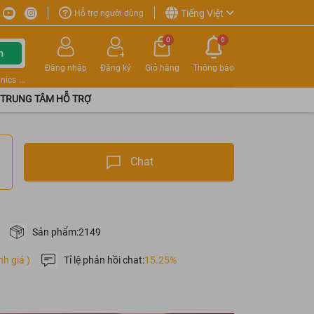
Tiếng Việt
Hỗ trợ người dùng
0
0
m
Đăng nhập
Đăng ký
Giỏ hàng
Thông báo
nics
TRUNG TÂM HỖ TRỢ
Chat
Sản phẩm:
2149
nh giá )
Tỉ lệ phản hồi chat:
15.25%