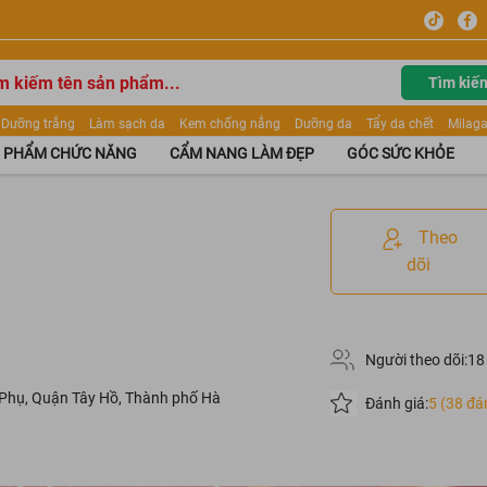
Tìm kiế
Dưỡng trắng
Làm sạch da
Kem chống nắng
Dưỡng da
Tẩy da chết
Milaga
tẩy trang
Kem trang điểm
Dưỡng trắng Dior
Mỹ phẩm
Mặt nạ
Tinh chất
 PHẨM CHỨC NĂNG
CẨM NANG LÀM ĐẸP
GÓC SỨC KHỎE
ửa mặt
Kem Mộc Qua
Theo
dõi
Người theo dõi:
18
 Phụ, Quận Tây Hồ, Thành phố Hà
Đánh giá:
5 (38 đá