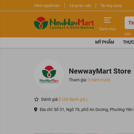
Kênh người bán
Cộng tác viên
Tải ứng dụng
Danh mục
Ichi
Nước 
MỸ PHẨM
THỰC
Sữa r
NewwayMart Store
Tham gia:
3 năm trước
Đánh giá:
5 (38 đánh giá )
Địa chỉ: Số 31, Ngõ 76, phố An Dương, Phường Yên