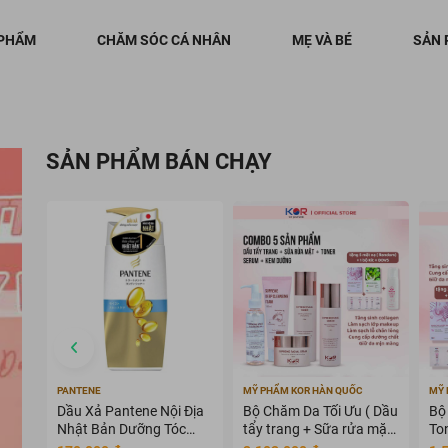
 PHẨM
CHĂM SÓC CÁ NHÂN
MẸ VÀ BÉ
SẢN 
SẢN PHẨM BÁN CHẠY
PANTENE
MỸ PHẨM KOR HÀN QUỐC
MỸ 
Dầu Xả Pantene Nội Địa
Bộ Chăm Da Tối Ưu ( Dầu
Bộ
Nhật Bản Dưỡng Tóc
tẩy trang + Sữa rửa mặt
To
Mềm Mượt 400g
+ Toner + Serum + Kem
dư