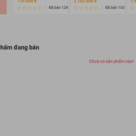
170.000 đ
2.102.000 đ
1.
dưỡng )
Đã bán 124
Đã bán 1534232
phẩm đang bán
Chưa có sản phẩm nào!