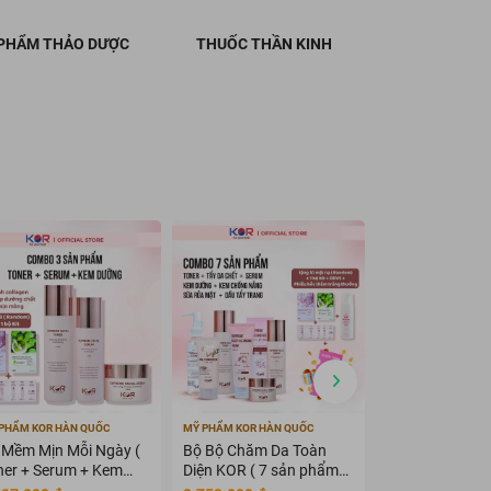
PHẨM THẢO DƯỢC
THUỐC THẦN KINH
PHẨM KOR HÀN QUỐC
MỸ PHẨM KOR HÀN QUỐC
MỸ PHẨM KOR HÀN
 Mềm Mịn Mỗi Ngày (
Bộ Bộ Chăm Da Toàn
Bộ KOR Suprem
ner + Serum + Kem
Diện KOR ( 7 sản phẩm
Travel Kit - Bộ
ỡng )
KOR )
du lịch KOR