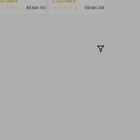
507.000 đ
2.753.000 đ
108.000 đ
Đã bán 1678432
Đã bán 2345675