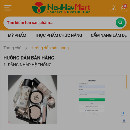
0
MỸ PHẨM
THỰC PHẨM CHỨC NĂNG
CẨM NANG LÀM ĐẸP
Trang chủ
Hướng dẫn bán hàng
HƯỚNG DẪN BÁN HÀNG
ĐĂNG NHẬP HỆ THỐNG