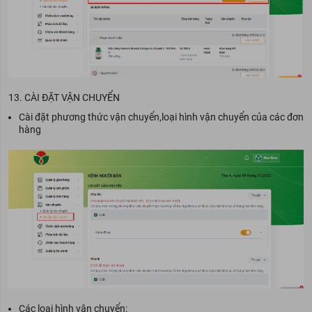
13. CÀI ĐẶT VẬN CHUYỂN
Cài đặt phương thức vận chuyển,loại hình vận chuyển của các đơn
hàng
Các loại hình vận chuyển: