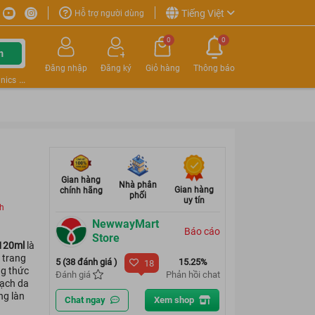
Tiếng Việt
Hỗ trợ người dùng
0
0
m
Đăng nhập
Đăng ký
Giỏ hàng
Thông báo
nics
Gian hàng
Nhà phân
Gian hàng
chính hãng
phối
uy tín
ch
NewwayMart
Báo cáo
Store
 120ml
là
 trang
5 (38 đánh giá )
15.25%
18
ng thức
Đánh giá
Phản hồi chat
sạch da
ng làn
Chat ngay
Xem shop