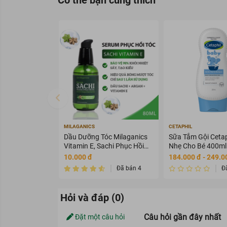
chứng rõ ràng cho sự cam kết c
hoàn toàn lớp trang điểm và b
làn da ngay sau khi sử dụng. 
trở thành một bước quan trọn
MILAGANICS
CETAPHIL
Dầu Dưỡng Tóc Milaganics
Sữa Tắm Gội Cetap
Vitamin E, Sachi Phục Hồi
Nhẹ Cho Bé 400ml
Tóc 80ml
10.000 đ
184.000 đ - 249.0
Đã bán 4
Đ
Hỏi và đáp (0)
Câu hỏi gần đây nhất
Đặt một câu hỏi