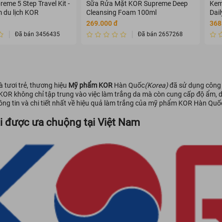
eme 5 Step Travel Kit -
Sữa Rửa Mặt KOR Supreme Deep
Kem
 du lịch KOR
Cleansing Foam 100ml
Dai
+++
269.000 đ
368
Đã bán 3456435
Đã bán 2657268
 tươi trẻ, thương hiệu
Mỹ phẩm KOR
Hàn Quốc
(Korea)
đã sử dụng công n
 không chỉ tập trung vào việc làm trắng da mà còn cung cấp độ ẩm, dư
hông tin và chi tiết nhất về hiệu quả làm trắng của mỹ phẩm KOR Hàn Quố
i được ưa chuộng tại Việt Nam