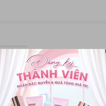
 (Made in Korea) *Sản phẩm
Dầu tẩy trang KOR Supreme Speed Cleansing
và được cấp giấy phép chứng nhận tiêu chuẩn chất lượng tại 2 quốc gia
0
Nguyên tắc đánh 
eed Cleansing Oil
có công dụng chính là loại bỏ lớp trang điểm, những bụi
0 đánh giá
t động.
Không chỉ đơn thuần là một sản phẩm tẩy trang, KOR Supreme Spe
 như Vitamin E và chiết xuất từ thực vật, giúp dưỡng ẩm, làm dịu và tái
biệt hơn, đó là sản phẩm này có thể làm sạch mụn đầu đen.
Nội dung
Lọc the
Da lão hóa, không đều màu