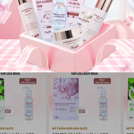
Sản phẩm phù hợp cho mọi loại da, kể cả da nhạy cảm
Làm sạch da và bụi bẩn
120ML
5 KHÔNG:
Không thành phần gây kích ứng
Không chứa paraben
Không chất hấp thụ tia cực tím
Không sắc tố chứa hắc ín
Không dầu khoáng
Đảm bảo sự an toàn 100% cho cả những làn da nhạy cảm, dễ kích ứng.
HÀN QUỐC
MỸ PHẨM KOR HÀN QUỐC
MỸ P