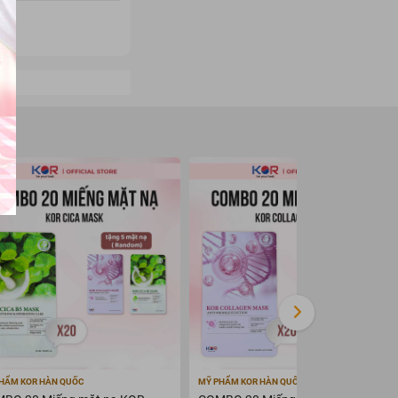
HẨM KOR HÀN QUỐC
MỸ PHẨM KOR HÀN QUỐC