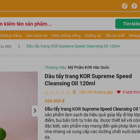
Tìm kiế
Dưỡng trắng
Làm sạch da
Kem chống nắng
Dưỡng da
Tẩy da chết
Milaga
tẩy trang
Kem trang điểm
Dưỡng trắng Dior
Mỹ phẩm
Mặt nạ
Tinh chất
Dầu tẩy trang KOR Supreme Speed Cleansing Oil 120ml
Da Mặt
ửa mặt
Kem Mộc Qua
Thương hiệu:
Mỹ Phẩm KOR Hàn Quốc
Dầu tẩy trang KOR Supreme Speed
Cleansing Oil 120ml
0
Câu hỏi thường gặp
0 lượt thí
326.000 đ
Dầu tẩy trang KOR Supreme Speed Cleansing Oil
sản phẩm làm sạch da hiệu quả giúp lấy đi lớp lớp
điểm, bụi bẩn tích tụ trên da. Được thiết kế với cô
đặc biệt, sản phẩm này mang đến giải pháp làm 
nhẹ nhàng và cung cấp các dưỡng chất nuôi dưỡ
da.