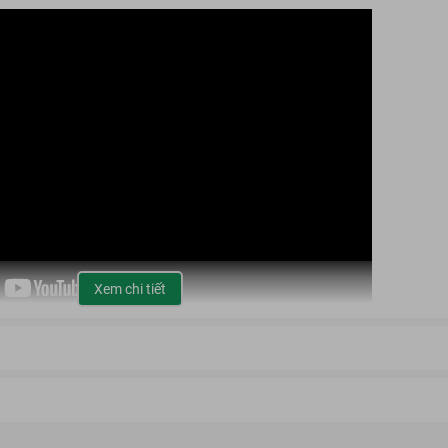
Xem chi tiết
 SPEED CLEASING OIL
ong, KOR không chỉ tập trung vào việc cung cấp giải pháp làm đẹp hiệu q
ự nhiên của làn da.
DẦU TẨY TRANG
KOR SUPREME SPEED CLEANSING 