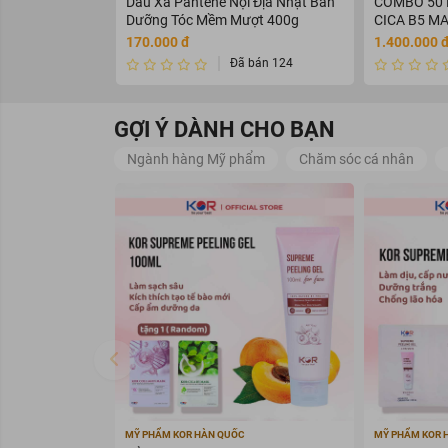
Dầu Xả Pantene Nội Địa Nhật Bản
COMBO 50 
Dầu tẩy trang KOR Supreme Spe
Dưỡng Tóc Mềm Mượt 400g
CICA B5 M
cuốn hết cặn bẩn, trả lại một 
cảm giác thư giãn và dễ chịu k
170.000 đ
1.400.000 
Đã bán 124
GỢI Ý DÀNH CHO BẠN
Ngành hàng Mỹ phẩm
Chăm sóc cá nhân
MỸ PHẨM KOR HÀN QUỐC
MỸ PHẨM KOR 