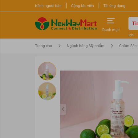
Kênh người bán
Cộng tác viên
Tải ứng dụng
Danh mục
Ichi
Nước 
Trang chủ
Ngành hàng Mỹ phẩm
Chăm Sóc 
Sữa r