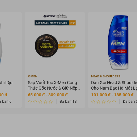
ủa thương hiệu. Được thiết kế với công thức độc đáo, dầu tẩy trang này 
ụi bẩn mà còn làm sạch sâu trong lỗ chân lông, mang lại cảm giác sảng k
Với sự kết hợp hoàn hảo giữa hiệu quả làm sạch và chăm sóc da, đây là 
g trong quy trình chăm sóc da hàng ngày của bạn
X-MEN
HEAD & SHOULDERS
hil Dịu
Sáp Vuốt Tóc X-Men Công
Dầu Gội Head & Shoulde
Thức Gốc Nước & Giữ Nếp
Cho Nam Bạc Hà Mát L
8H 70g
650ml
00 đ
65.000 đ - 309.000 đ
101.000 đ - 185.000 đ
ã bán 0
Đã bán 13
Đã bán 