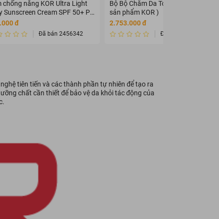
 chống nắng KOR Ultra Light
Bộ Bộ Chăm Da Toàn Diện KOR ( 7
ly Sunscreen Cream SPF 50+ PA
sản phẩm KOR )
+
.000 đ
2.753.000 đ
Đã bán 2456342
Đã bán 2345675
ghệ tiên tiến và các thành phần tự nhiên để tạo ra
ỡng chất cần thiết để bảo vệ da khỏi tác động của
c.