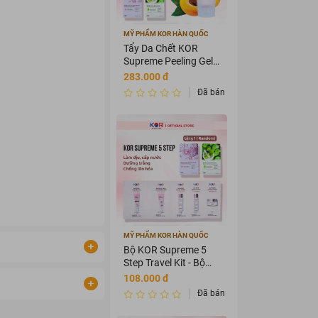
MỸ PHẨM KOR HÀN QUỐC
Tẩy Da Chết KOR
Supreme Peeling Gel
100ml
283.000 đ
Đã bán 3589875
MỸ PHẨM KOR HÀN QUỐC
Bộ KOR Supreme 5
Step Travel Kit - Bộ
mỹ phẩm du lịch KOR
108.000 đ
Đã bán 3456435
uả, mà còn chú trọng
OIL
là một minh