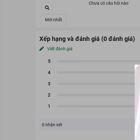
Chưa có câu hỏi nào
Xếp hạng và đánh giá (0 đánh giá)
Viết đánh giá
Xuất xứ sản phẩm
: Hàn Quốc
trình kiểm duyệt nghiêm ngặt 
Công dụng
Dầu tẩy trang KOR Supreme Sp
trên da sau một ngày dài hoạ
chứa các dưỡng chất quan trọng
trình làm sạch. Một điều đặc 
Thông tin sản phẩm
0
nhận xét
Đối tượng