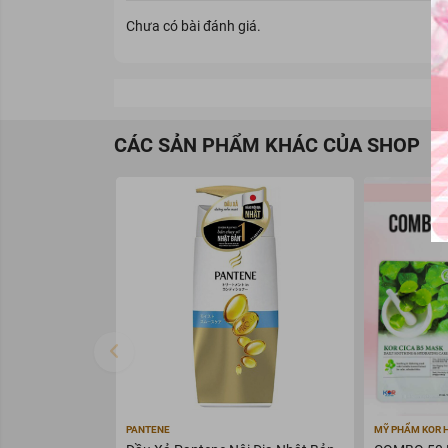
Loại da phù hợp
Chưa có bài đánh giá.
Đặc tính
Dung tích/ khối lượng
CÁC SẢN PHẨM KHÁC CỦA SHOP
Độ an toàn
Kết cấu & mùi hương
PANTENE
MỸ PHẨM KOR 