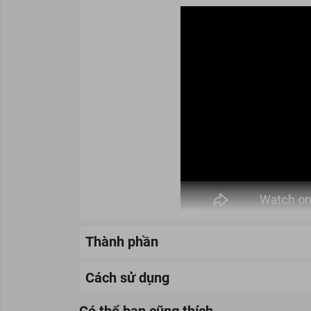
Thành phần
Dầu tẩy trang KOR SUPREME
Cách sử dụng
Với sứ mệnh làm đẹp từ bên tr
Có thể bạn cũng thích
đến sức khỏe và sự cân bằng t