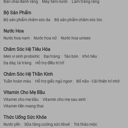
Bàn chải đánh răng
Máy tăm nước
Làm trắng răng
Bộ Sản Phẩm
Bộ sản phẩm chăm sóc da
Bộ sản phẩm chăm sóc tóc
Nước Hoa
Nước hoa nam
Nước hoa nữ
Nước hoa unisex
Chăm Sóc Hệ Tiêu Hóa
Men vi sinh probiotic
Đại tràng
Táo bón
Khó tiêu
Dạ dày, tá tràng
Hỗ trợ điều trị trĩ
Chăm Sóc Hệ Thần Kinh
Tuần hoàn máu
Hỗ trợ giấc ngủ ngon
Bổ não - Cải thiện trí nhớ
Vitamin Cho Mẹ Bầu
Vitamin cho mẹ bầu
Vitamin cho mẹ sau sinh
Vitamin tiền mang thai
Thức Uống Sức Khỏe
Nước yến
Sữa tăng cường sức khoẻ
Trà thảo mộc