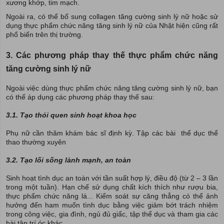
xương khớp, tim mạch.
Ngoài ra, có thể bổ sung collagen tăng cường sinh lý nữ hoặc sử
dụng thực phẩm chức năng tăng sinh lý nữ của Nhật hiện cũng rất
phổ biến trên thị trường.
3. Các phương pháp thay thế thực phẩm chức năng
tăng cường sinh lý nữ
Ngoài việc dùng thực phẩm chức năng tăng cường sinh lý nữ, bạn
có thể áp dụng các phương pháp thay thế sau:
3.1. Tạo thói quen sinh hoạt khoa học
Phụ nữ cần thăm khám bác sĩ định kỳ. Tập các bài thể dục thể
thao thường xuyên
3.2. Tạo lối sống lành mạnh, an toàn
Sinh hoạt tình dục an toàn với tần suất hợp lý, điều độ (từ 2 – 3 lần
trong một tuần). Hạn chế sử dụng chất kích thích như rượu bia,
thực phẩm chức năng lá... Kiểm soát sự căng thẳng có thể ảnh
hưởng đến ham muốn tình dục bằng việc giảm bớt trách nhiệm
trong công việc, gia đình, ngủ đủ giấc, tập thể dục và tham gia các
bài tập trí óc khác.