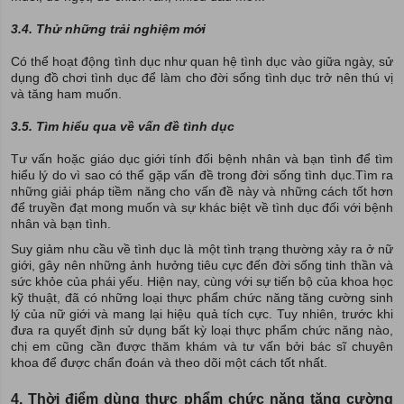
3.4. Thử những trải nghiệm mới
Có thể hoạt động tình dục như quan hệ tình dục vào giữa ngày, sử
dụng đồ chơi tình dục để làm cho đời sống tình dục trở nên thú vị
và tăng ham muốn.
3.5. Tìm hiểu qua về vấn đề tình dục
Tư vấn hoặc giáo dục giới tính đối bệnh nhân và bạn tình để tìm
hiểu lý do vì sao có thể gặp vấn đề trong đời sống tình dục.Tìm ra
những giải pháp tiềm năng cho vấn đề này và những cách tốt hơn
để truyền đạt mong muốn và sự khác biệt về tình dục đối với bệnh
nhân và bạn tình.
Suy giảm nhu cầu về tình dục là một tình trạng thường xảy ra ở nữ
giới, gây nên những ảnh hưởng tiêu cực đến đời sống tinh thần và
sức khỏe của phái yếu. Hiện nay, cùng với sự tiến bộ của khoa học
kỹ thuật, đã có những loại thực phẩm chức năng tăng cường sinh
lý của nữ giới và mang lại hiệu quả tích cực. Tuy nhiên, trước khi
đưa ra quyết định sử dụng bất kỳ loại thực phẩm chức năng nào,
chị em cũng cần được thăm khám và tư vấn bởi bác sĩ chuyên
khoa để được chẩn đoán và theo dõi một cách tốt nhất.
4. Thời điểm dùng thực phẩm chức năng tăng cường