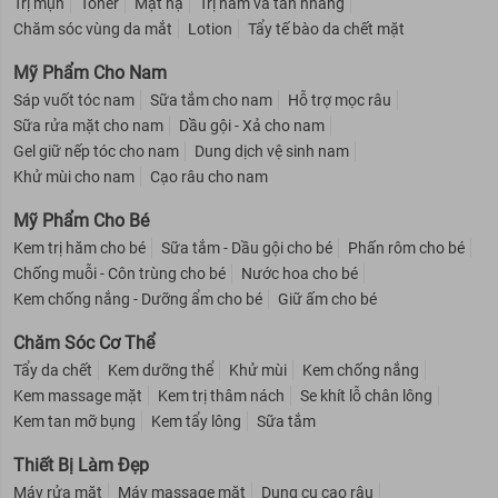
Trị mụn
Toner
Mặt nạ
Trị nám và tàn nhang
Chăm sóc vùng da mắt
Lotion
Tẩy tế bào da chết mặt
Mỹ Phẩm Cho Nam
Sáp vuốt tóc nam
Sữa tắm cho nam
Hỗ trợ mọc râu
Sữa rửa mặt cho nam
Dầu gội - Xả cho nam
Gel giữ nếp tóc cho nam
Dung dịch vệ sinh nam
Khử mùi cho nam
Cạo râu cho nam
Mỹ Phẩm Cho Bé
Kem trị hăm cho bé
Sữa tắm - Dầu gội cho bé
Phấn rôm cho bé
Chống muỗi - Côn trùng cho bé
Nước hoa cho bé
Kem chống nắng - Dưỡng ẩm cho bé
Giữ ấm cho bé
Chăm Sóc Cơ Thể
Tẩy da chết
Kem dưỡng thể
Khử mùi
Kem chống nắng
Kem massage mặt
Kem trị thâm nách
Se khít lỗ chân lông
Kem tan mỡ bụng
Kem tẩy lông
Sữa tắm
Thiết Bị Làm Đẹp
Máy rửa mặt
Máy massage mặt
Dụng cụ cạo râu