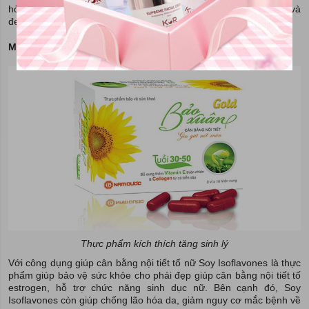
hòa kinh nguyệt, giảm những triệu chứng thời kỳ tiền mãn kinh và
đem lại rất nhiều lợi ích đối với chức năng sinh lý nữ.
Mầm đậu nành Estrogen Soy Isoflavones
Thực phẩm kích thích tăng sinh lý
Với công dụng giúp cân bằng nội tiết tố nữ Soy Isoflavones là thực
phẩm giúp bảo vệ sức khỏe cho phái đẹp giúp cân bằng nội tiết tố
estrogen, hỗ trợ chức năng sinh dục nữ. Bên cạnh đó, Soy
Isoflavones còn giúp chống lão hóa da, giảm nguy cơ mắc bệnh về