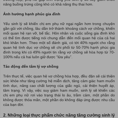
năng buồng trứng cũng khó có khả năng thụ thai hơn.
Ảnh hưởng hạnh phúc gia đình
Yếu sinh lý sẽ khiến chị em phụ nữ ngại ngần hơn trong chuyện
gần gũi với chồng, lâu dần trở thành khoảng cách vợ chồng, khiến
mối quan hệ rạn vỡ, bế tắc. Hôn nhân và cuộc sống gia đình khó
có thể tìm được tiếng nói chung dẫn đến mối quan hệ của cả hai
khó khăn hơn. Theo một số đánh giá, có tới 40% người cho rằng
quan hệ tình dục vợ chồng sẽ chi phối từ 50-70% hạnh phúc gia
đình trong khi có 49% người tin rằng vợ chồng sẽ hòa hợp từ 70-
100% nếu cả hai luôn giữ được “lửa yêu”.
Tác động đến tâm lý vợ chồng
Trên thực tế, việc quan hệ vợ chồng hòa hợp, đều đặn sẽ cải thiện
sức khỏe như tăng cường hệ miễn dịch, tăng cảm giác ham muốn
tình dục, nâng cao chất lượng của giấc ngủ, cải thiện huyết áp,
tâm trạng. Vì vậy, việc suy giảm ham muốn, sinh lý sẽ khiến các
chị em phụ nữ rơi vào trạng thái lo âu, trầm cảm, một phần do
không được thỏa mãn, một phần do không đáp ứng được nhu cầu
của bạn đời.
2. Những loại thực phẩm chức năng tăng cường sinh lý