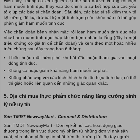
Hiện nay, không có xét nghiệm cụ thể nào đối với chứng rối loạn
ham muốn tình dục, thay vào đó chính là sự kết hợp của các yếu
tố giúp các bác sĩ chẩn đoán. Đầu tiên, các bác sĩ sẽ kiểm tra y tế
kỹ lưỡng, để loại trừ bất kỳ một tình trạng sức khỏe nào có thể góp
phần giảm ham muốn tình dục.
Việc chẩn đoán bệnh nhân mắc rối loạn ham muốn tình dục nếu
như ham muốn tình dục thấp khiến bệnh nhân lo lắng (đây là một
triệu chứng có giá trị để chẩn đoán) và kèm theo một hoặc nhiều
triệu chứng sau đây trong hơn 6 tháng:
Thiếu hoặc mất hứng thú khi bắt đầu hoặc tham gia vào hoạt
động tình dục.
Không có hoặc giảm khả năng ham muốn tự phát.
Không phản ứng với các kích thích hoặc tín hiệu tình dục, có thể
thị giác hoặc liên quan đến những giác quan khác.
5. Địa chỉ mua thực phẩm chức năng tăng cường sinh
lý nữ uy tín
Sàn TMĐT NewwayMart - Connect & Distribution
Sàn TMĐT NewwayMart - Đơn vị kết nối các hoạt động giao
thương trong lĩnh vực dược mỹ phẩm từ những đơn vị nhà sản
xuất, nhà phân phối uy tín nhất trên thị trường tới tận tay người