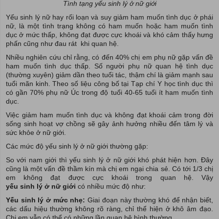
Tình tạng yếu sinh lý ở nữ giới
Yếu sinh lý nữ hay rối loạn và suy giảm ham muốn tình dục ở phái
nữ, là một tình trạng không có ham muốn hoặc ham muốn tình
dục ở mức thấp, không đạt được cực khoái và khó cảm thấy hưng
phấn cũng như đau rát khi quan hệ.
Nhiều nghiên cứu chỉ rằng, có đến 40% chị em phụ nữ gặp vấn đề
ham muốn tình dục thấp. Số người phụ nữ quan hệ tình dục
(thường xuyên) giảm dần theo tuổi tác, thậm chí là giảm mạnh sau
tuổi mãn kinh. Theo số liệu công bố tại Tạp chí Y học tình dục thì
có gần 70% phụ nữ Úc trong độ tuổi 40-65 tuổi ít ham muốn tình
dục.
Việc giảm ham muốn tình dục và không đạt khoái cảm trong đời
sống sinh hoạt vợ chồng sẽ gây ảnh hưởng nhiều đến tâm lý và
sức khỏe ở nữ giới.
Các mức độ yếu sinh lý ở nữ giới thường gặp:
So với nam giới thì yếu sinh lý ở nữ giới khó phát hiện hơn. Đây
cũng là một vấn đề thầm kín mà chị em ngại chia sẻ. Có tới 1/3 chị
em không đạt được cực khoái trong quan hệ. Vậy
yếu sinh lý ở nữ giới
có nhiều mức độ như:
Yếu sinh lý ở mức nhẹ:
Giai đoạn này thường khó để nhận biết,
các dấu hiệu thường không rõ ràng, chỉ thể hiện ở khô âm đạo.
Chị em vẫn có thể có những lần quan hệ bình thường.