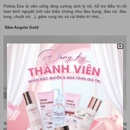
Polivia Eva là viên uống tăng cường sinh lý nữ, hỗ trợ điều trị rối
loạn kinh nguyệt (với các triệu chứng như đau bụng, đau cơ, đau
lưng, chuột rút…), giảm rụng tóc và cải thiện trí nhớ,…
Sâm Angela Gold
Thực phẩm hỗ trợ điều trị yếu sinh lý nữ
Sâm Angela Gold là một trong những dòng thực phẩm chức năng
có khả năng hỗ trợ điều trị yếu sinh lý ở nữ và có khả năng điều