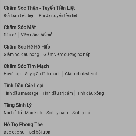
Chăm Sóc Thận - Tuyến Tiền Liệt
Rối loạn tiểu tiện
Phì đại tuyến tiền liệt
Chăm Sóc Mắt
Dầu cá
Viên uống bổ mắt
Chăm Sóc Hệ Hô Hấp
Giảm ho, đau họng
Giảm viêm đường hô hấp
Chăm Sóc Tim Mạch
Huyết áp
Suy giãn tĩnh mạch
Giảm cholesterol
Tinh Dầu Các Loại
Tinh dầu massage
Tinh dầu trị cảm
Tinh dầu xông
Tăng Sinh Lý
Nội tiết tố - Mãn kinh
Sinh lý nam
Sinh lý nữ
Hỗ Trợ Phòng The
Bao cao su
Gel bôi trơn