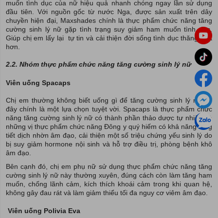
muốn tình dục của nữ hiệu quả nhanh chóng ngay lần sử dụng
đầu tiên. Với nguồn gốc từ nước Nga, được sản xuất trên dây
chuyền hiện đại, Maxshades chính là thực phẩm chức năng tăng
cường sinh lý nữ gặp tình trạng suy giảm ham muốn tình dục.
Giúp chị em lấy lại tự tin và cải thiện đời sống tình dục thăng hoa
hơn.
2.2. Nhóm thực phẩm chức năng tăng cường sinh lý nữ
Viên uống Spacaps
Chị em thường không biết uống gì để tăng cường sinh lý nữ thì
đây chính là một lựa chọn tuyệt vời. Spacaps là thực phẩm chức
năng tăng cường sinh lý nữ có thành phần thảo dược tự nhiên và
những vị thực phẩm chức năng Đông y quý hiếm có khả năng tăng
tiết dịch nhờn âm đạo, cải thiện một số triệu chứng yếu sinh lý do
bị suy giảm hormone nội sinh và hỗ trợ điều trị, phòng bệnh khô
âm đạo.
Bên cạnh đó, chị em phụ nữ sử dụng thực phẩm chức năng tăng
cường sinh lý nữ này thường xuyên, đúng cách còn làm tăng ham
muốn, chống lãnh cảm, kích thích khoái cảm trong khi quan hệ,
không gây đau rát và làm giảm thiểu tối đa nguy cơ viêm âm đạo.
Viên uống Polivia Eva