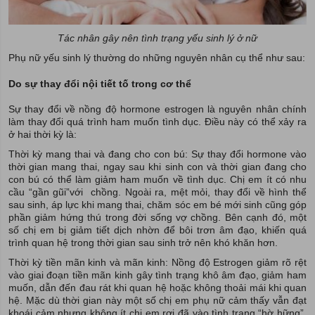
Tác nhân gây nên tình trạng yếu sinh lý ở nữ
Phụ nữ yếu sinh lý thường do những nguyên nhân cụ thể như sau:
Do sự thay đổi nội tiết tố trong cơ thể
Sự thay đổi về nồng độ hormone estrogen là nguyên nhân chính
làm thay đổi quá trình ham muốn tình dục. Điều này có thể xảy ra
ở hai thời kỳ là:
Thời kỳ mang thai và đang cho con bú: Sự thay đổi hormone vào
thời gian mang thai, ngay sau khi sinh con và thời gian đang cho
con bú có thể làm giảm ham muốn về tình dục. Chị em ít có nhu
cầu “gần gũi”với chồng. Ngoài ra, mệt mỏi, thay đổi về hình thể
sau sinh, áp lực khi mang thai, chăm sóc em bé mới sinh cũng góp
phần giảm hứng thú trong đời sống vợ chồng. Bên cạnh đó, một
số chị em bị giảm tiết dịch nhờn để bôi trơn âm đạo, khiến quá
trình quan hệ trong thời gian sau sinh trở nên khó khăn hơn.
Thời kỳ tiền mãn kinh và mãn kinh: Nồng độ Estrogen giảm rõ rệt
vào giai đoạn tiền mãn kinh gây tình trạng khô âm đạo, giảm ham
muốn, dẫn đến đau rát khi quan hệ hoặc không thoải mái khi quan
hệ. Mặc dù thời gian này một số chị em phụ nữ cảm thấy vẫn đạt
khoái cảm nhưng không ít chị em rơi đã vào tình trạng “hờ hững”,