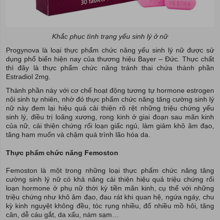
Khắc phục tình trạng yếu sinh lý ở nữ
Progynova là loại thực phẩm chức năng yếu sinh lý nữ được sử
dụng phổ biến hiện nay của thương hiệu Bayer – Đức. Thực chất
thì đây là thực phẩm chức năng tránh thai chứa thành phần
Estradiol 2mg.
Thành phần này với cơ chế hoạt động tương tự hormone estrogen
nội sinh tự nhiên, nhờ đó thực phẩm chức năng tăng cường sinh lý
nữ này đem lại hiệu quả cải thiện rõ rệt những triệu chứng yếu
sinh lý, điều trị loãng xương, rong kinh ở giai đoạn sau mãn kinh
của nữ, cải thiện chứng rối loạn giấc ngủ, làm giảm khô âm đạo,
tăng ham muốn và chậm quá trình lão hóa da.
Thực phẩm chức năng Femoston
Femoston là một trong những loại thực phẩm chức năng tăng
cường sinh lý nữ có khả năng cải thiện hiệu quả triệu chứng rối
loạn hormone ở phụ nữ thời kỳ tiền mãn kinh, cụ thể với những
triệu chứng như khô âm đạo, đau rát khi quan hệ, ngứa ngáy, chu
kỳ kinh nguyệt không đều, tóc rụng nhiều, đổ nhiều mồ hôi, tăng
cân, dễ cáu gắt, da xấu, nám sạm…