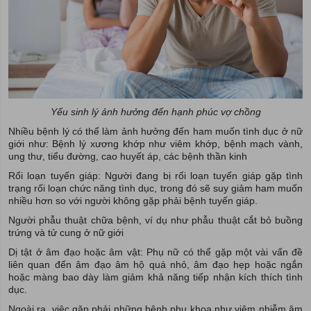
Yếu sinh lý ảnh hưởng đến hạnh phúc vợ chồng
Nhiều bệnh lý có thể làm ảnh hưởng đến ham muốn tình dục ở nữ
giới như: Bệnh lý xương khớp như viêm khớp, bệnh mạch vành,
ung thư, tiểu đường, cao huyết áp, các bệnh thần kinh
Rối loạn tuyến giáp: Người đang bị rối loạn tuyến giáp gặp tình
trạng rối loạn chức năng tình dục, trong đó sẽ suy giảm ham muốn
nhiều hơn so với người không gặp phải bệnh tuyến giáp.
Người phẫu thuật chữa bệnh, ví dụ như phẫu thuật cắt bỏ buồng
trứng và tử cung ở nữ giới
Dị tật ở âm đạo hoặc âm vật: Phụ nữ có thể gặp một vài vấn đề
liên quan đến âm đạo âm hộ quá nhỏ, âm đạo hẹp hoặc ngắn
hoặc màng bao dày làm giảm khả năng tiếp nhận kích thích tình
dục.
Ngoài ra, việc gặp phải những bệnh phụ khoa như viêm nhiễm âm