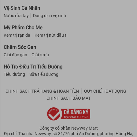
Vệ Sinh Cá Nhân
Nước rửa tay
Dung dịch vệ sinh
Mỹ Phẩm Cho Mẹ
Kem trị rạn da
Kem trị nứt đầu ti
Chăm Sóc Gan
Giải độc gan
Giải rượu
Hỗ Trợ Điều Trị Tiểu Đường
Tiểu đường
Sữa tiểu đường
CHÍNH SÁCH TRẢ HÀNG & HOÀN TIỀN
QUY CHẾ HOẠT ĐỘNG
CHÍNH SÁCH BẢO MẬT
Công ty cổ phần Newway Mart
Địa chỉ: Tòa nhà Newway, số 31/76 phố An Dương, phường Hồng Hà,