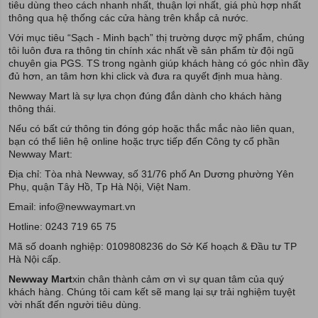
tiêu dùng theo cách nhanh nhất, thuận lợi nhất, giá phù hợp nhất
thông qua hệ thống các cửa hàng trên khắp cả nước.
Với mục tiêu “Sạch - Minh bạch” thị trường dược mỹ phẩm, chúng
tôi luôn đưa ra thông tin chính xác nhất về sản phẩm từ đội ngũ
chuyên gia PGS. TS trong ngành giúp khách hàng có góc nhìn đầy
đủ hơn, an tâm hơn khi click và đưa ra quyết định mua hàng.
Newway Mart là sự lựa chọn đúng đắn dành cho khách hàng
thông thái.
Nếu có bất cứ thông tin đóng góp hoặc thắc mắc nào liên quan,
bạn có thể liên hệ online hoặc trực tiếp đến Công ty cổ phần
Newway Mart:
Địa chỉ: Tòa nhà Newway, số 31/76 phố An Dương phường Yên
Phụ, quận Tây Hồ, Tp Hà Nội, Việt Nam.
Email: info@newwaymart.vn
Hotline: 0243 719 65 75
Mã số doanh nghiệp: 0109808236 do Sở Kế hoạch & Đầu tư TP
Hà Nội cấp.
Newway Mart
xin chân thành cảm ơn vì sự quan tâm của quý
khách hàng. Chúng tôi cam kết sẽ mang lại sự trải nghiệm tuyệt
vời nhất đến người tiêu dùng.