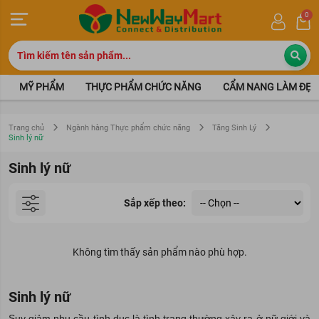
0
MỸ PHẨM
THỰC PHẨM CHỨC NĂNG
CẨM NANG LÀM ĐẸP
Trang chủ
Ngành hàng Thực phẩm chức năng
Tăng Sinh Lý
Sinh lý nữ
Sinh lý nữ
Sắp xếp theo:
Không tìm thấy sản phẩm nào phù hợp.
Sinh lý nữ
Suy giảm nhu cầu tình dục là tình trạng thường xảy ra ở nữ giới và