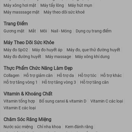
Máy xông hơi mặt
Máy tẩy lông
Máy hút mụn
Máy masssage mặt
Máy theo dõi sức khoẻ
Trang Điểm
Gương mặt
Mắt
Môi
Nail - Móng
Dụng cụ trang điểm
Máy Theo Dõi Sức Khỏe
Máy đo SpO2
Máy đo huyết áp
Máy đo, que thử đường huyết
Máy đo đường huyết
Máy massage
Máy xông khí dung
Thực Phẩm Chức Năng Làm Đẹp
Collagen
Hỗ trợ giảm cân
Hỗ trợ da
Hỗ trợ tóc
Hỗ trợ khác
Hỗ trợ tăng vòng 1
Hỗ trợ tăng vòng 3
Hỗ trợ tăng cân
Vitamin & Khoáng Chất
Vitamin tổng hợp
Bổ sung canxi & vitamin D
Vitamin C các loại
Vitamin E các loại
Chăm Sóc Răng Miệng
Nước súc miệng
Chỉ nha khoa
Kem đánh răng