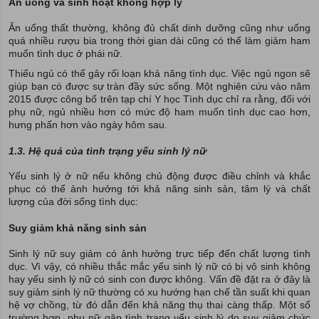
Ăn uống và sinh hoạt không hợp lý
Ăn uống thất thường, không đủ chất dinh dưỡng cũng như uống
quá nhiều rượu bia trong thời gian dài cũng có thể làm giảm ham
muốn tình dục ở phái nữ.
Thiếu ngủ có thể gây rối loạn khả năng tình dục. Việc ngủ ngon sẽ
giúp bạn có được sự tràn đầy sức sống. Một nghiên cứu vào năm
2015 được công bố trên tạp chí Y học Tình dục chỉ ra rằng, đối với
phụ nữ, ngủ nhiều hơn có mức độ ham muốn tình dục cao hơn,
hưng phấn hơn vào ngày hôm sau.
1.3. Hệ quả của tình trạng yếu sinh lý nữ
Yếu sinh lý ở nữ nếu không chủ động được điều chỉnh và khắc
phục có thể ảnh hưởng tới khả năng sinh sản, tâm lý và chất
lượng của đời sống tình dục:
Suy giảm khả năng sinh sản
Sinh lý nữ suy giảm có ảnh hưởng trực tiếp đến chất lượng tình
dục. Vì vậy, có nhiều thắc mắc yếu sinh lý nữ có bị vô sinh không
hay yếu sinh lý nữ có sinh con được không. Vấn đề đặt ra ở đây là
suy giảm sinh lý nữ thường có xu hướng hạn chế tần suất khi quan
hệ vợ chồng, từ đó dẫn đến khả năng thụ thai càng thấp. Một số
trường hợp, phụ nữ gặp tình trạng yếu sinh lý do suy giảm chức