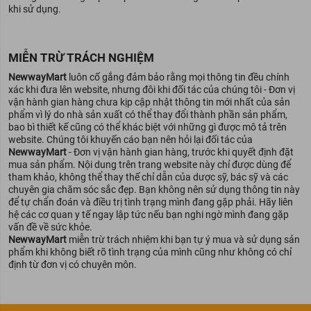
khi sử dụng.
MIỄN TRỪ TRÁCH NGHIỆM
NewwayMart
luôn cố gắng đảm bảo rằng mọi thông tin đều chính
xác khi đưa lên website, nhưng đôi khi đối tác của chúng tôi - Đơn vị
vận hành gian hàng chưa kịp cập nhật thông tin mới nhất của sản
phẩm vì lý do nhà sản xuất có thể thay đổi thành phần sản phẩm,
bao bì thiết kế cũng có thể khác biệt với những gì được mô tả trên
website. Chúng tôi khuyến cáo bạn nên hỏi lại đối tác của
NewwayMart
- Đơn vị vận hành gian hàng, trước khi quyết định đặt
mua sản phẩm. Nội dung trên trang website này chỉ được dùng để
tham khảo, không thể thay thế chỉ dẫn của dược sỹ, bác sỹ và các
chuyên gia chăm sóc sắc đẹp. Bạn không nên sử dụng thông tin này
để tự chẩn đoán và điều trị tình trạng mình đang gặp phải. Hãy liên
hệ các cơ quan y tế ngay lập tức nếu bạn nghi ngờ mình đang gặp
vấn đề về sức khỏe.
NewwayMart
miễn trừ trách nhiệm khi bạn tự ý mua và sử dụng sản
phẩm khi không biết rõ tình trạng của mình cũng như không có chỉ
định từ đơn vị có chuyên môn.