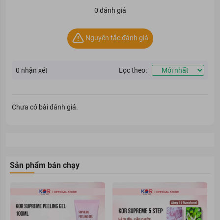
0 đánh giá
Sữa Tắm Sáng Da WHITE CONC làm trắng da hiệu quả
Nguyên tắc đánh giá
Loại da phù hợp
Sữa Tắm Sáng Da WHITE CONC phù hợp cho mọi loại da.
0
nhận xét
Lọc theo:
Giải pháp cho tình trạng da
Sữa Tắm Sáng Da WHITE CONC là giải pháp cho làn da tối màu,
Chưa có bài đánh giá.
thâm xỉn, da khô sần, bong tróc.
Ưu thế nổi bật
Sữa Tắm Sáng Da WHITE CONC sở hữu những ưu thế nổi bật sau:
Sản phẩm bán chạy
Sản phẩm có kết cấu dạng sữa, có khả năng tạo bọt mịn, giúp
làm sạch dịu nhẹ cho da mà không làm da bị nhờn rít, khó chịu.
Thành phần chính của Sữa Tắm Sáng Da WHITE CONC chứa
Glycyrrhizic Acid 2K và các thành phần chiết xuất từ thực vật:
dâu tằm, cam và dầu dừa, Nhờ đó, sữa tắm có thể giúp dưỡng
sáng da, cải thiện những vùng da tối màu, tăng cường tính đàn