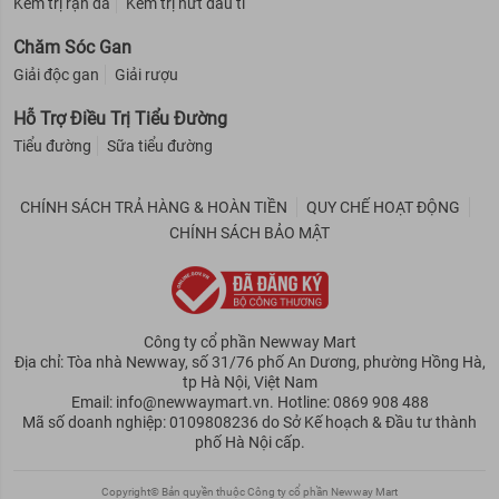
Kem trị rạn da
Kem trị nứt đầu ti
Chăm Sóc Gan
Giải độc gan
Giải rượu
Hỗ Trợ Điều Trị Tiểu Đường
Tiểu đường
Sữa tiểu đường
CHÍNH SÁCH TRẢ HÀNG & HOÀN TIỀN
QUY CHẾ HOẠT ĐỘNG
CHÍNH SÁCH BẢO MẬT
Công ty cổ phần Newway Mart
Địa chỉ: Tòa nhà Newway, số 31/76 phố An Dương, phường Hồng Hà,
tp Hà Nội, Việt Nam
Email: info@newwaymart.vn. Hotline: 0869 908 488
Mã số doanh nghiệp: 0109808236 do Sở Kế hoạch & Đầu tư thành
phố Hà Nội cấp.
Copyright© Bản quyền thuộc Công ty cổ phần Newway Mart