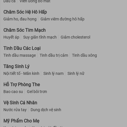
Dầu cá
Viên uống bổ mắt
Chăm Sóc Hệ Hô Hấp
Giảm ho, đau họng
Giảm viêm đường hô hấp
Chăm Sóc Tim Mạch
Huyết áp
Suy giãn tĩnh mạch
Giảm cholesterol
Tinh Dầu Các Loại
Tinh dầu massage
Tinh dầu trị cảm
Tinh dầu xông
Tăng Sinh Lý
Nội tiết tố - Mãn kinh
Sinh lý nam
Sinh lý nữ
Hỗ Trợ Phòng The
Bao cao su
Gel bôi trơn
Vệ Sinh Cá Nhân
Nước rửa tay
Dung dịch vệ sinh
Mỹ Phẩm Cho Mẹ