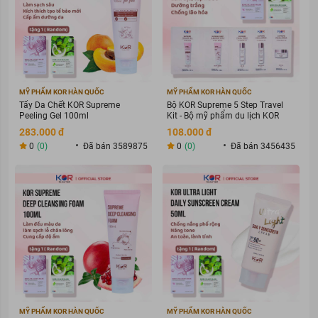
hồi của da và ngăn ngừa lão hóa.
Sản phẩm có mùi hương cam bưởi tươi mát, mang lại sự thư
giãn, thoải máu trong khi tắm.
Sữa Tắm Sáng Da WHITE CONC có bảng thành phần lành tính,
an toàn, không gây tình trạng kích ứng da.
Sản phẩm Sữa Tắm Sáng Da WHITE CONC phù hợp với mọi làn
da, vì vậy bạn hoàn toàn an tâm sử dụng.
MỸ PHẨM KOR HÀN QUỐC
MỸ PHẨM KOR HÀN QUỐC
Tẩy Da Chết KOR Supreme
Bộ KOR Supreme 5 Step Travel
Peeling Gel 100ml
Kit - Bộ mỹ phẩm du lịch KOR
283.000 đ
108.000 đ
0
(0)
Đã bán 3589875
0
(0)
Đã bán 3456435
Sữa Tắm Sáng Da WHITE CONC sở hữu nhiều ưu thế nổi
MỸ PHẨM KOR HÀN QUỐC
MỸ PHẨM KOR HÀN QUỐC