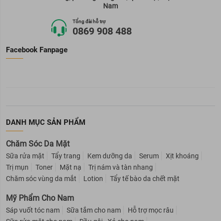
Nam
Tổng đài hỗ trợ
0869 908 488
Facebook Fanpage
DANH MỤC SẢN PHẨM
Chăm Sóc Da Mặt
Sữa rửa mặt
Tẩy trang
Kem dưỡng da
Serum
Xịt khoáng
Trị mụn
Toner
Mặt nạ
Trị nám và tàn nhang
Chăm sóc vùng da mắt
Lotion
Tẩy tế bào da chết mặt
Mỹ Phẩm Cho Nam
Sáp vuốt tóc nam
Sữa tắm cho nam
Hỗ trợ mọc râu