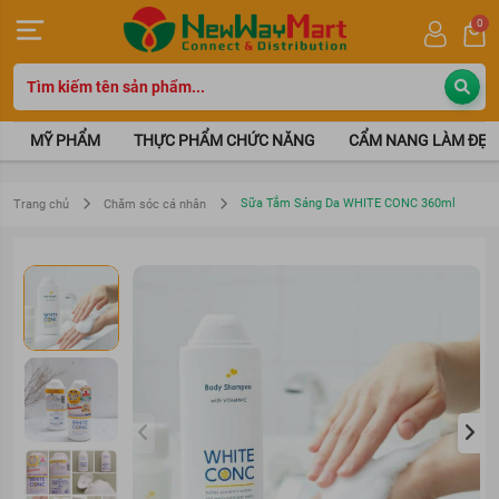
0
MỸ PHẨM
THỰC PHẨM CHỨC NĂNG
CẨM NANG LÀM ĐẸP
Sữa Tắm Sáng Da WHITE CONC 360ml
Trang chủ
Chăm sóc cá nhân