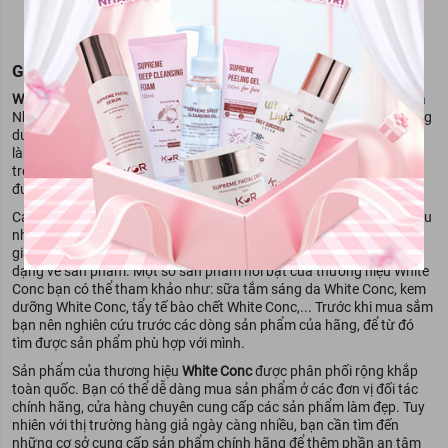
GIỚI THIỆU VỀ THƯƠNG HIỆU
White Conc
là một trong những thương hiệu mỹ phẩm nổi tiếng của
Nhật thuộc công ty Marna Cosmetics. Đây là một trong những hãng
dược mỹ phẩm được người tiêu dùng đánh giá cao bởi thành phần
lành tính, an toàn cho người sử dụng. Với hơn 70 năm kinh nghiệm
trong lĩnh vực làm đẹp, các sản phẩm của thương hiệu White Conc
được nhiều tín đồ làm đẹp yêu thích và lựa chọn.
Các sản phẩm của
White Conc
được đầu tư nghiêm túc và chỉnh chu
nhất khi đến tay người tiêu dùng. Bên cạnh chất lượng được đánh
giá cao thì thương hiệu còn được nhiều chị em yêu thích vì sự đa
dạng về sản phẩm. Một số sản phẩm nổi bật của thương hiệu White
Conc bạn có thể tham khảo như: sữa tắm sáng da White Conc, kem
dưỡng White Conc, tẩy tế bào chết White Conc,... Trước khi mua sắm
bạn nên nghiên cứu trước các dòng sản phẩm của hãng, để từ đó
tìm được sản phẩm phù hợp với mình.
Sản phẩm của thương hiệu
White Conc
được phân phối rộng khắp
toàn quốc. Bạn có thể dễ dàng mua sản phẩm ở các đơn vị đối tác
chính hãng, cửa hàng chuyên cung cấp các sản phẩm làm đẹp. Tuy
nhiên với thị trường hàng giả ngày càng nhiều, bạn cần tìm đến
những cơ sở cung cấp sản phẩm chính hãng để thêm phần an tâm