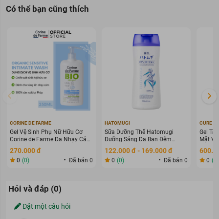
Có thể bạn cũng thích
CORINE DE FARME
HATOMUGI
CURE
Sữa Tắm Sáng Da WHITE CONC dành cho mọi loại da
Gel Vệ Sinh Phụ Nữ Hữu Cơ
Sữa Dưỡng Thể Hatomugi
Gel Tẩy
Corine de Farme Da Nhạy Cảm
Dưỡng Sáng Da Ban Đêm
Mặt Và
250ml
400ml
Hiệu quả của Sữa Tắm Sáng Da WHITE
270.000 đ
122.000 đ - 169.000 đ
600.0
CONC 360ml
0
(0)
Đã bán 0
0
(0)
Đã bán 0
0
(0
Sữa Tắm Sáng Da WHITE CONC có thành phần chiết xuất từ thiên
Hỏi và đáp (0)
nhiên chứa hàm lượng Vitamin C dồi dào lên đến 2000cc, sản
phẩm sẽ giúp làm sạch làn da từ sâu bên trong. Đồng thời,
Đặt một câu hỏi
sữa tắm
còn làm mềm đi các vùng da bị khô ráp ở đầu gối, khuỷu
tay, gót chân;...