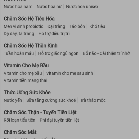
Nước hoa nam
Nước hoa nữ
Nước hoa unisex
Chăm Sóc Hệ Tiêu Hóa
Men vi sinh probiotic
Đại tràng
Táo bón
Khó tiêu
Dạ dày, tá tràng
Hỗ trợ điều trị trĩ
Chăm Sóc Hệ Thần Kinh
Tuần hoàn máu
Hỗ trợ giấc ngủ ngon
Bổ não - Cải thiện trí nhớ
Vitamin Cho Mẹ Bầu
Vitamin cho mẹ bầu
Vitamin cho mẹ sau sinh
Vitamin tiền mang thai
Thức Uống Sức Khỏe
Nước yến
Sữa tăng cường sức khoẻ
Trà thảo mộc
Chăm Sóc Thận - Tuyến Tiền Liệt
Rối loạn tiểu tiện
Phì đại tuyến tiền liệt
Chăm Sóc Mắt