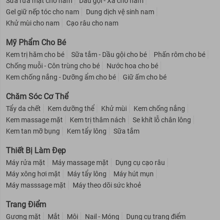
Sữa rửa mặt cho nam
Dầu gội - Xả cho nam
Gel giữ nếp tóc cho nam
Dung dịch vệ sinh nam
Khử mùi cho nam
Cạo râu cho nam
Mỹ Phẩm Cho Bé
Kem trị hăm cho bé
Sữa tắm - Dầu gội cho bé
Phấn rôm cho bé
Chống muỗi - Côn trùng cho bé
Nước hoa cho bé
Kem chống nắng - Dưỡng ẩm cho bé
Giữ ấm cho bé
Chăm Sóc Cơ Thể
Tẩy da chết
Kem dưỡng thể
Khử mùi
Kem chống nắng
Kem massage mặt
Kem trị thâm nách
Se khít lỗ chân lông
Kem tan mỡ bụng
Kem tẩy lông
Sữa tắm
Thiết Bị Làm Đẹp
Máy rửa mặt
Máy massage mặt
Dụng cụ cạo râu
Máy xông hơi mặt
Máy tẩy lông
Máy hút mụn
Máy masssage mặt
Máy theo dõi sức khoẻ
Trang Điểm
Gương mặt
Mắt
Môi
Nail - Móng
Dụng cụ trang điểm