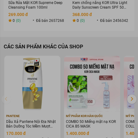
Hiện nay, Sữa Tắm Sáng Da WHITE CONC 360ml đã có sẵn trên
Sữa Rửa Mặt KOR Supreme Deep
Kem chống nắng KOR Ultra Light
Cleansing Foam 100ml
Daily Sunscreen Cream SPF 50+
gian hàng của
Sàn thương mại điện tử Newway Mart
, nếu bạn
PA ++++
đọc đang muốn tìm mua sản phẩm chính hãng thì đừng quên liên
269.000 đ
368.000 đ
hệ với chúng tôi nhé!
0
(0)
Đã bán 2657268
0
(0)
Đã bán 2456342
Thông số sản phẩm
Thương hiệu:
WHITE CONC
CÁC SẢN PHẨM KHÁC CỦA SHOP
Xuất xứ thương hiệu:
Nhật Bản
Sản xuất tại:
Nhật Bản
Dung tích:
360ml
PANTENE
MỸ PHẨM KOR HÀN QUỐC
MỸ PHẨ
Dầu Xả Pantene Nội Địa Nhật
COMBO 50 Miếng mặt nạ KOR
COMBO 
Bản Dưỡng Tóc Mềm Mượt
CICA B5 MASK
COLLAG
400g
WARIN
170.000 đ
1.400.000 đ
1.400