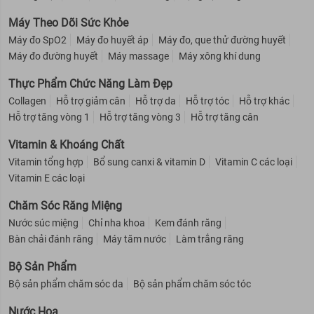
Máy Theo Dõi Sức Khỏe
Máy đo SpO2
Máy đo huyết áp
Máy đo, que thử đường huyết
Máy đo đường huyết
Máy massage
Máy xông khí dung
Thực Phẩm Chức Năng Làm Đẹp
Collagen
Hỗ trợ giảm cân
Hỗ trợ da
Hỗ trợ tóc
Hỗ trợ khác
Hỗ trợ tăng vòng 1
Hỗ trợ tăng vòng 3
Hỗ trợ tăng cân
Vitamin & Khoáng Chất
Vitamin tổng hợp
Bổ sung canxi & vitamin D
Vitamin C các loại
Vitamin E các loại
Chăm Sóc Răng Miệng
Nước súc miệng
Chỉ nha khoa
Kem đánh răng
Bàn chải đánh răng
Máy tăm nước
Làm trắng răng
Bộ Sản Phẩm
Bộ sản phẩm chăm sóc da
Bộ sản phẩm chăm sóc tóc
Nước Hoa