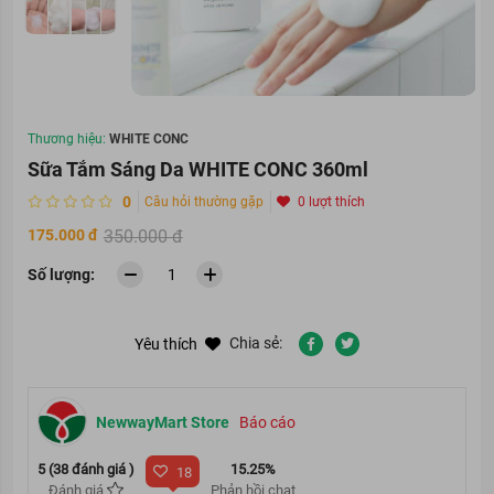
Thương hiệu:
WHITE CONC
Sữa Tắm Sáng Da WHITE CONC 360ml
0
Câu hỏi thường gặp
0 lượt thích
175.000 đ
350.000 đ
Số lượng:
Chia sẻ:
Yêu thích
NewwayMart Store
Báo cáo
5 (38 đánh giá )
15.25%
18
Đánh giá
Phản hồi chat