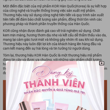
Một điểm đặc biệt của mỹ phẩm KOR Hàn Quốc(Korea) là sự kết hợp
của công nghệ và truyền thống trong việc sản xuất mỹ phẩm.
Thương hiệu này sử dụng công nghệ tiên tiến và quy trình sản xuất
tiên tiến để đảm bảo chất lượng sản phẩm, đồng thời tôn vinh các
phương pháp và thành phần truyền thống của Hàn Quốc.
KOR cũng nhận được đánh giá cao về trải nghiệm sử dụng. Chất
kem mịn màng, hương thơm dịu nhẹ và kết cấu dễ thẩm thấu vào da,
mang lại cảm giác tươi mát và không gây nhờn rít sau khi sử dụng.
Thương hiệu này luôn đặt lợi ích của khách hàng lên hàng đầu và
cam kết mang đến sự hài lòng và tin tưởng từ người dùng.
Tóm lại, thương hiệu KOR Hàn Quốc là một thương hiệu mỹ phẩm
đáng tin cậy và được ưa chuộng, với những sản phẩm chất lượng,
hiệu quả và an toàn. Với sự kết hợp giữa công nghệ tiên tiến và các
thành phần tự nhiên, KOR mang đến cho người dùng trải nghiệm làm
đẹp tuyệt vời và làn da trắng sáng, mịn màng và khỏe mạnh.