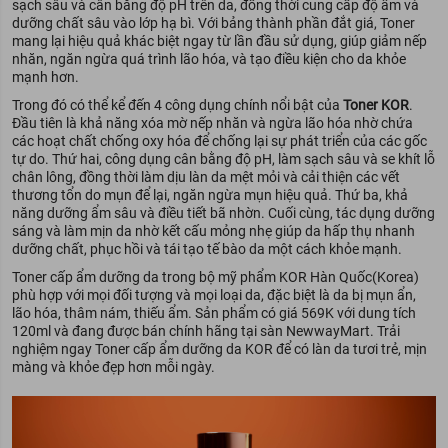
sạch sâu và cân bằng độ pH trên da, đồng thời cung cấp độ ẩm và
dưỡng chất sâu vào lớp hạ bì. Với bảng thành phần đắt giá, Toner
mang lại hiệu quả khác biệt ngay từ lần đầu sử dụng, giúp giảm nếp
nhăn, ngăn ngừa quá trình lão hóa, và tạo điều kiện cho da khỏe
mạnh hơn.
Trong đó có thể kể đến 4 công dụng chính nổi bật của
Toner KOR
.
Đầu tiên là khả năng xóa mờ nếp nhăn và ngừa lão hóa nhờ chứa
các hoạt chất chống oxy hóa để chống lại sự phát triển của các gốc
tự do. Thứ hai, công dụng cân bằng độ pH, làm sạch sâu và se khít lỗ
chân lông, đồng thời làm dịu làn da mệt mỏi và cải thiện các vết
thương tổn do mụn để lại, ngăn ngừa mụn hiệu quả. Thứ ba, khả
năng dưỡng ẩm sâu và điều tiết bã nhờn. Cuối cùng, tác dụng dưỡng
sáng và làm mịn da nhờ kết cấu mỏng nhẹ giúp da hấp thụ nhanh
dưỡng chất, phục hồi và tái tạo tế bào da một cách khỏe mạnh.
Toner cấp ẩm dưỡng da trong bộ mỹ phẩm KOR Hàn Quốc(Korea)
phù hợp với mọi đối tượng và mọi loại da, đặc biệt là da bị mụn ẩn,
lão hóa, thâm nám, thiếu ẩm. Sản phẩm có giá 569K với dung tích
120ml và đang được bán chính hãng tại sàn NewwayMart. Trải
nghiệm ngay Toner cấp ẩm dưỡng da KOR để có làn da tươi trẻ, mịn
màng và khỏe đẹp hơn mỗi ngày.