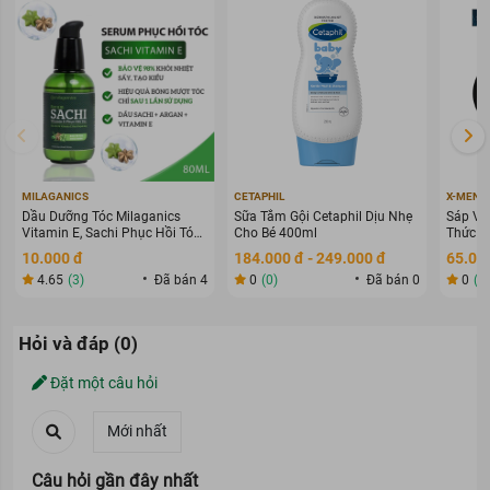
https://www.facebook.com/newwaymarttv
-
Shopee :
https://shopee.vn/thegioimypham_chinhhang68
-
ZALO :
https://zalo.me/2501529696570869660
MILAGANICS
CETAPHIL
X-MEN
Dầu Dưỡng Tóc Milaganics
Sữa Tắm Gội Cetaphil Dịu Nhẹ
Sáp Vu
Vitamin E, Sachi Phục Hồi Tóc
Cho Bé 400ml
Thức G
80ml
70g
10.000 đ
184.000 đ - 249.000 đ
65.000
4.65
(3)
Đã bán 4
0
(0)
Đã bán 0
0
(0
Hỏi và đáp (0)
Đặt một câu hỏi
Câu hỏi gần đây nhất