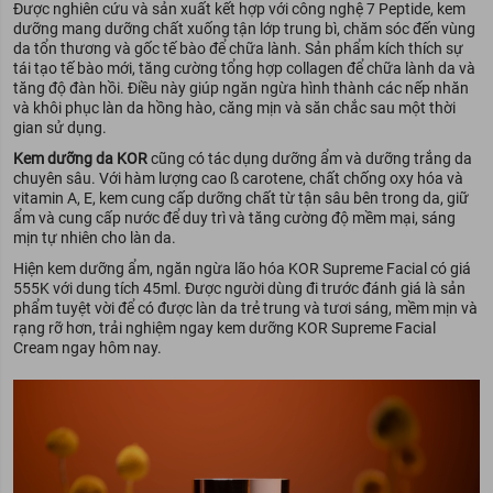
Được nghiên cứu và sản xuất kết hợp với công nghệ 7 Peptide, kem
dưỡng mang dưỡng chất xuống tận lớp trung bì, chăm sóc đến vùng
da tổn thương và gốc tế bào để chữa lành. Sản phẩm kích thích sự
tái tạo tế bào mới, tăng cường tổng hợp collagen để chữa lành da và
tăng độ đàn hồi. Điều này giúp ngăn ngừa hình thành các nếp nhăn
và khôi phục làn da hồng hào, căng mịn và săn chắc sau một thời
gian sử dụng.
Kem dưỡng da KOR
cũng có tác dụng dưỡng ẩm và dưỡng trắng da
chuyên sâu. Với hàm lượng cao ß carotene, chất chống oxy hóa và
vitamin A, E, kem cung cấp dưỡng chất từ tận sâu bên trong da, giữ
ẩm và cung cấp nước để duy trì và tăng cường độ mềm mại, sáng
mịn tự nhiên cho làn da.
Hiện kem dưỡng ẩm, ngăn ngừa lão hóa KOR Supreme Facial có giá
555K với dung tích 45ml. Được người dùng đi trước đánh giá là sản
phẩm tuyệt vời để có được làn da trẻ trung và tươi sáng, mềm mịn và
rạng rỡ hơn, trải nghiệm ngay kem dưỡng KOR Supreme Facial
Cream ngay hôm nay.