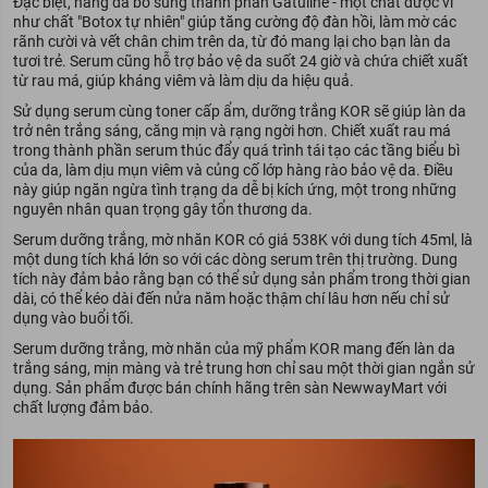
Đặc biệt, hãng đã bổ sung thành phần Gatuline - một chất được ví
như chất "Botox tự nhiên" giúp tăng cường độ đàn hồi, làm mờ các
rãnh cười và vết chân chim trên da, từ đó mang lại cho bạn làn da
tươi trẻ. Serum cũng hỗ trợ bảo vệ da suốt 24 giờ và chứa chiết xuất
từ rau má, giúp kháng viêm và làm dịu da hiệu quả.
Sử dụng serum cùng toner cấp ẩm, dưỡng trắng KOR sẽ giúp làn da
trở nên trắng sáng, căng mịn và rạng ngời hơn. Chiết xuất rau má
trong thành phần serum thúc đẩy quá trình tái tạo các tầng biểu bì
của da, làm dịu mụn viêm và củng cố lớp hàng rào bảo vệ da. Điều
này giúp ngăn ngừa tình trạng da dễ bị kích ứng, một trong những
nguyên nhân quan trọng gây tổn thương da.
Serum dưỡng trắng, mờ nhăn KOR có giá 538K với dung tích 45ml, là
một dung tích khá lớn so với các dòng serum trên thị trường. Dung
tích này đảm bảo rằng bạn có thể sử dụng sản phẩm trong thời gian
dài, có thể kéo dài đến nửa năm hoặc thậm chí lâu hơn nếu chỉ sử
dụng vào buổi tối.
Serum dưỡng trắng, mờ nhăn của mỹ phẩm KOR mang đến làn da
trắng sáng, mịn màng và trẻ trung hơn chỉ sau một thời gian ngắn sử
dụng. Sản phẩm được bán chính hãng trên sàn NewwayMart với
chất lượng đảm bảo.