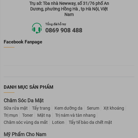
Trụ sở: Tòa nhà Newway, số 31/76 phố An
Dương, phường Hồng Hà , tp Hà Nội, Việt
Nam
Tổng đài hỗ trợ
0869 908 488
Facebook Fanpage
DANH MỤC SẢN PHẨM
Chăm Sóc Da Mặt
Sữa rửa mặt
Tẩy trang
Kem dưỡng da
Serum
Xịt khoáng
Trị mụn
Toner
Mặt nạ
Trị nám và tàn nhang
Chăm sóc vùng da mắt
Lotion
Tẩy tế bào da chết mặt
Mỹ Phẩm Cho Nam