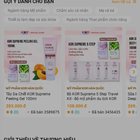
GỢI Ý DÀNH CHO BẠN
Xem tất cả
Ngành hàng Mỹ phẩm
Chăm sóc cá nhân
Mẹ và bé
Thiết bị làm đẹp và sức khỏe
Ngành hàng Thực phẩm chức năng
MỸ PHẨM KOR HÀN QUỐC
MỸ PHẨM KOR HÀN QUỐC
MỸ PHẨ
Tẩy Da Chết KOR Supreme
Bộ KOR Supreme 5 Step Travel
Sữa Rử
Peeling Gel 100ml
Kit - Bộ mỹ phẩm du lịch KOR
Deep C
283.000 đ
108.000 đ
269.0
0
(0)
Đã bán 3589875
0
(0)
Đã bán 3456435
0
(0
GIỚI THIỆU VỀ THƯƠNG HIỆU