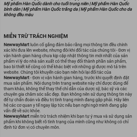
Mỹ phẩm Hàn Quốc dành cho tuổi trung niên | Mỹ phẩm Hàn Quốc
bình dân | Mỹ phẩm Hàn Quốc trắng da | Mỹ phẩm Hàn Quốc cho da
không đều màu
MIỄN TRỪ TRÁCH NGHIỆM
NewwayMart
luôn cố gắng đảm bảo rằng mọi thông tin đều chính
xác khi đưa lên website, nhưng đôi khi đối tác của chúng tôi - Đơn vị
vận hành gian hàng chưa kịp cập nhật thông tin mới nhất của sản
phẩm vì lý do nhà sản xuất có thể thay đổi thành phần sản phẩm,
bao bì thiết kế cũng có thể khác biệt với những gì được mô tả trên
website. Chúng tôi khuyến cáo bạn nên hỏi lại đối tác của
NewwayMart
- Đơn vị vận hành gian hàng, trước khi quyết định đặt
mua sản phẩm. Nội dung trên trang website này chỉ được dùng để
tham khảo, không thể thay thế chỉ dẫn của dược sỹ, bác sỹ và các
chuyên gia chăm sóc sắc đẹp. Bạn không nên sử dụng thông tin này
để tự chẩn đoán và điều trị tình trạng mình đang gặp phải. Hãy liên
hệ các cơ quan y tế ngay lập tức nếu bạn nghi ngờ mình đang gặp
vấn đề về sức khỏe.
NewwayMart
miễn trừ trách nhiệm khi bạn tự ý mua và sử dụng sản
phẩm khi không biết rõ tình trạng của mình cũng như không có chỉ
định từ đơn vị có chuyên môn.