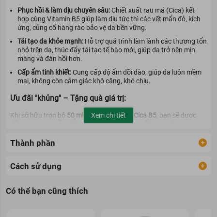
Phục hồi & làm dịu chuyên sâu:
Chiết xuất rau má (Cica) kết
hợp cùng Vitamin B5 giúp làm dịu tức thì các vết mẩn đỏ, kích
ứng, củng cố hàng rào bảo vệ da bền vững.
Tái tạo da khỏe mạnh:
Hỗ trợ quá trình làm lành các thương tổn
nhỏ trên da, thúc đẩy tái tạo tế bào mới, giúp da trở nên mịn
màng và đàn hồi hơn.
Cấp ẩm tinh khiết:
Cung cấp độ ẩm dồi dào, giúp da luôn mềm
mại, không còn cảm giác khô căng, khó chịu.
Ưu đãi "khủng" – Tặng quà giá trị:
Xem chi tiết
Khi sở hữu trọn bộ
50 miếng mặt nạ KOR Cica B5
, bạn sẽ được
TẶNG NGAY 1 DẦU TẨY TRANG KOR HÀN QUỐC
cao cấp. Đây là
bước khởi đầu hoàn hảo để loại bỏ bụi bẩn, bã nhờn và lớp trang
điểm, giúp lỗ chân lông thông thoáng để da sẵn sàng hấp thụ
Thành phần
dưỡng chất từ mặt nạ một cách tối ưu nhất.
Chăm da phục hồi, tự tin tỏa sáng cùng KOR Cosmetics ngay
Cách sử dụng
hôm nay!
👉
Số lượng ưu đãi có hạn, nhắn tin cho chúng tôi ngay để được
Có thể bạn cũng thích
tư vấn và sở hữu combo chăm sóc da "thần thánh" này nhé!
-
Chăm sóc khách hàng :