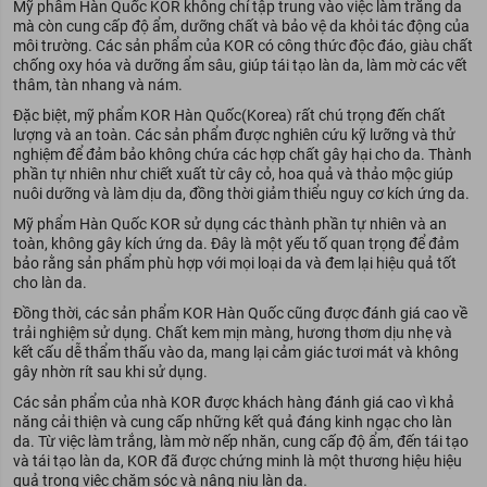
Mỹ phẩm Hàn Quốc KOR không chỉ tập trung vào việc làm trắng da
mà còn cung cấp độ ẩm, dưỡng chất và bảo vệ da khỏi tác động của
môi trường. Các sản phẩm của KOR có công thức độc đáo, giàu chất
chống oxy hóa và dưỡng ẩm sâu, giúp tái tạo làn da, làm mờ các vết
thâm, tàn nhang và nám.
Đặc biệt, mỹ phẩm KOR Hàn Quốc(Korea) rất chú trọng đến chất
lượng và an toàn. Các sản phẩm được nghiên cứu kỹ lưỡng và thử
nghiệm để đảm bảo không chứa các hợp chất gây hại cho da. Thành
phần tự nhiên như chiết xuất từ cây cỏ, hoa quả và thảo mộc giúp
nuôi dưỡng và làm dịu da, đồng thời giảm thiểu nguy cơ kích ứng da.
Mỹ phẩm Hàn Quốc KOR sử dụng các thành phần tự nhiên và an
toàn, không gây kích ứng da. Đây là một yếu tố quan trọng để đảm
bảo rằng sản phẩm phù hợp với mọi loại da và đem lại hiệu quả tốt
cho làn da.
Đồng thời, các sản phẩm KOR Hàn Quốc cũng được đánh giá cao về
trải nghiệm sử dụng. Chất kem mịn màng, hương thơm dịu nhẹ và
kết cấu dễ thẩm thấu vào da, mang lại cảm giác tươi mát và không
gây nhờn rít sau khi sử dụng.
Các sản phẩm của nhà KOR được khách hàng đánh giá cao vì khả
năng cải thiện và cung cấp những kết quả đáng kinh ngạc cho làn
da. Từ việc làm trắng, làm mờ nếp nhăn, cung cấp độ ẩm, đến tái tạo
và tái tạo làn da, KOR đã được chứng minh là một thương hiệu hiệu
quả trong việc chăm sóc và nâng niu làn da.