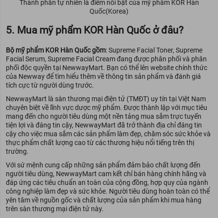
Thành phần tự nhiên là điểm nối bật của mỹ phẩm KOR Hàn
Quốc(Korea)
5. Mua mỹ phẩm KOR Hàn Quốc ở đâu?
Bộ mỹ phẩm KOR Hàn Quốc gồm
: Supreme Facial Toner, Supreme
Facial Serum, Supreme Facial Cream đang được phân phối và phân
phối độc quyền tại NewwayMart. Bạn có thể lên website chính thức
của Newway để tìm hiểu thêm về thông tin sản phẩm và đánh giá
tích cực từ người dùng trước.
NewwayMart là sàn thương mại điện tử (TMĐT) uy tín tại Việt Nam
chuyên biệt về lĩnh vực dược mỹ phẩm. Được thành lập với mục tiêu
mang đến cho người tiêu dùng một nền tảng mua sắm trực tuyến
tiện lợi và đáng tin cậy, NewwayMart đã trở thành địa chỉ đáng tin
cậy cho việc mua sắm các sản phẩm làm đẹp, chăm sóc sức khỏe và
thực phẩm chất lượng cao từ các thương hiệu nổi tiếng trên thị
trường.
Với sứ mệnh cung cấp những sản phẩm đảm bảo chất lượng đến
người tiêu dùng, NewwayMart cam kết chỉ bán hàng chính hãng và
đáp ứng các tiêu chuẩn an toàn của cộng đồng, hợp quy của ngành
công nghiệp làm đẹp và sức khỏe. Người tiêu dùng hoàn toàn có thể
yên tâm về nguồn gốc và chất lượng của sản phẩm khi mua hàng
trên sàn thương mại điện tử này.