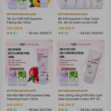
MỸ PHẨM KOR HÀN QUỐC
MỸ PHẨM KOR HÀN QUỐC
Tẩy Da Chết KOR Supreme
Bộ KOR Supreme 5 Step Travel
Peeling Gel 100ml
Kit - Bộ mỹ phẩm du lịch KOR
283.000 đ
108.000 đ
0
(0)
Đã bán 3589875
0
(0)
Đã bán 3456435
MỸ PHẨM KOR HÀN QUỐC
MỸ PHẨM KOR HÀN QUỐC
Sữa Rửa Mặt KOR Supreme Deep
Kem chống nắng KOR Ultra Light
Cleansing Foam 100ml
Daily Sunscreen Cream SPF 50+
PA ++++
269.000 đ
368.000 đ
0
(0)
Đã bán 2657268
0
(0)
Đã bán 2456342