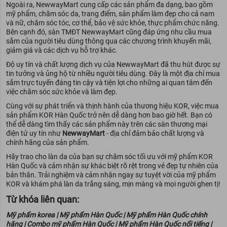
Ngoài ra, NewwayMart cung cấp các sản phẩm đa dạng, bao gồm
mỹ phẩm, chăm sóc da, trang điểm, sản phẩm làm đẹp cho cả nam
và nữ, chăm sóc tóc, cơ thể, bảo vệ sức khỏe, thực phẩm chức năng.
Bên cạnh đó, sàn TMĐT NewwayMart cũng đáp ứng nhu cầu mua
sắm của người tiêu dùng thông qua các chương trình khuyến mãi,
giảm giá và các dịch vụ hỗ trợ khác.
Độ uy tín và chất lượng dịch vụ của NewwayMart đã thu hút được sự
tin tưởng và ủng hộ từ nhiều người tiêu dùng. Đây là một địa chỉ mua
sắm trực tuyến đáng tin cậy và tiện lợi cho những ai quan tâm đến
việc chăm sóc sức khỏe và làm đẹp.
Cùng với sự phát triển và thịnh hành của thương hiệu KOR, việc mua
sản phẩm KOR Hàn Quốc trở nên dễ dàng hơn bao giờ hết. Bạn có
thể dễ dàng tìm thấy các sản phẩm này trên các sàn thương mại
điện tử uy tín như
NewwayMart
- địa chỉ đảm bảo chất lượng và
chính hãng của sản phẩm.
Hãy trao cho làn da của bạn sự chăm sóc tối ưu với mỹ phẩm KOR
Hàn Quốc và cảm nhận sự khác biệt rõ rệt trong vẻ đẹp tự nhiên của
bản thân. Trải nghiệm và cảm nhận ngay sự tuyệt vời của mỹ phẩm
KOR và khám phá làn da trắng sáng, mịn màng và mọi người ghen tị!
Từ khóa liên quan:
Mỹ phẩm korea | Mỹ phẩm Hàn Quốc | Mỹ phẩm Hàn Quốc chính
hãng | Combo mỹ phẩm Hàn Quốc | Mỹ phẩm Hàn Quốc nổi tiếng |