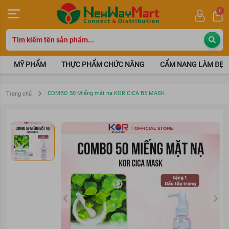
0
MỸ PHẨM
THỰC PHẨM CHỨC NĂNG
CẨM NANG LÀM ĐẸP
COMBO 50 Miếng mặt nạ KOR CICA B5 MASK
Trang chủ