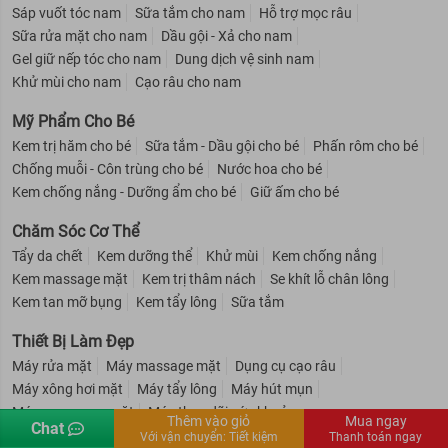
Sáp vuốt tóc nam
Sữa tắm cho nam
Hỗ trợ mọc râu
Sữa rửa mặt cho nam
Dầu gội - Xả cho nam
Gel giữ nếp tóc cho nam
Dung dịch vệ sinh nam
Khử mùi cho nam
Cạo râu cho nam
Mỹ Phẩm Cho Bé
Kem trị hăm cho bé
Sữa tắm - Dầu gội cho bé
Phấn rôm cho bé
Chống muỗi - Côn trùng cho bé
Nước hoa cho bé
Kem chống nắng - Dưỡng ẩm cho bé
Giữ ấm cho bé
Chăm Sóc Cơ Thể
Tẩy da chết
Kem dưỡng thể
Khử mùi
Kem chống nắng
Kem massage mặt
Kem trị thâm nách
Se khít lỗ chân lông
Kem tan mỡ bụng
Kem tẩy lông
Sữa tắm
Thiết Bị Làm Đẹp
Máy rửa mặt
Máy massage mặt
Dụng cụ cạo râu
Máy xông hơi mặt
Máy tẩy lông
Máy hút mụn
Máy masssage mặt
Máy theo dõi sức khoẻ
Thêm vào giỏ
Mua ngay
Chat
Kênh người bán
CTV
Tiếng Việt
Với vận chuyển:
Tiết kiệm
Thanh toán ngay