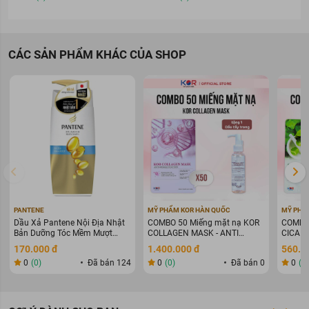
CÁC SẢN PHẨM KHÁC CỦA SHOP
PANTENE
MỸ PHẨM KOR HÀN QUỐC
MỸ PHẨ
Dầu Xả Pantene Nội Địa Nhật
COMBO 50 Miếng mặt nạ KOR
COMBO 
Bản Dưỡng Tóc Mềm Mượt
COLLAGEN MASK - ANTI
CICA 
400g
WARINKLE FUNCTION
170.000 đ
1.400.000 đ
560.0
0
(0)
Đã bán 124
0
(0)
Đã bán 0
0
(0