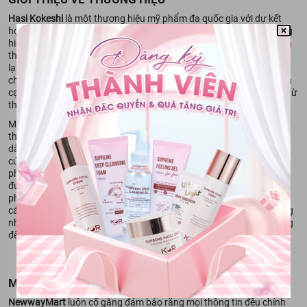
Hasi Kokeshi
là một thương hiệu mỹ phẩm đa quốc gia với dự kết
hợp của các nước Nhật Bản, Hàn Quốc, Thái Lan. Tuy nhiên thương
hiệu ra đời dựa trên phong cách Nhật, chính vì thế bao bì và tên của
thương hiệu thiên hướng kiểu Nhật Bản nhiều hơn hai quốc gia còn
lại. Thương hiệu chuyên sản xuất các sản phẩm chăm sóc cơ thể,
chăm sóc tóc dành cho cả nam và nữ. Các sản phẩm của hãng bên
cạnh các chất cần thiết còn bổ sung thêm các tinh chất chiết xuất từ
thiên nhiên như hoa trà, kén tằm, lá neem,...
Một số sản phẩm nổi bật của thương hiệu
Hasi Kokeshi
bạn có thể
tham khảo như: dầu gội dành cho nữ Hasi Kokeshi, dầu tắm gội
dành cho nam Hasi Kokeshi,... Trước khi mua sắm bạn nên nghiên
cứu trước các dòng sản phẩm của hãng, để từ đó tìm được sản
phẩm phù hợp với mình. Sản phẩm của thương hiệu
Hasi Kokeshi
được phân phối rộng khắp toàn quốc. Bạn có thể dễ dàng mua sản
phẩm ở các đơn vị đối tác chính hãng, cửa hàng chuyên cung cấp
các sản phẩm làm đẹp. Tuy nhiên với thị trường hàng giả ngày càng
nhiều, bạn cần tìm đến những cơ sở cung cấp sản phẩm chính hãng
để thêm phần an tâm khi sử dụng.
MIỄN TRỪ TRÁCH NGHIỆM
NewwayMart
luôn cố gắng đảm bảo rằng mọi thông tin đều chính