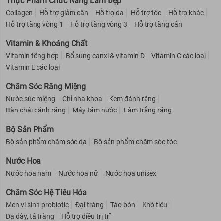
Thực Phẩm Chức Năng Làm Đẹp
Collagen
Hỗ trợ giảm cân
Hỗ trợ da
Hỗ trợ tóc
Hỗ trợ khác
Hỗ trợ tăng vòng 1
Hỗ trợ tăng vòng 3
Hỗ trợ tăng cân
Vitamin & Khoáng Chất
Vitamin tổng hợp
Bổ sung canxi & vitamin D
Vitamin C các loại
Vitamin E các loại
Chăm Sóc Răng Miệng
Nước súc miệng
Chỉ nha khoa
Kem đánh răng
Bàn chải đánh răng
Máy tăm nước
Làm trắng răng
Bộ Sản Phẩm
Bộ sản phẩm chăm sóc da
Bộ sản phẩm chăm sóc tóc
Nước Hoa
Nước hoa nam
Nước hoa nữ
Nước hoa unisex
Chăm Sóc Hệ Tiêu Hóa
Men vi sinh probiotic
Đại tràng
Táo bón
Khó tiêu
Dạ dày, tá tràng
Hỗ trợ điều trị trĩ