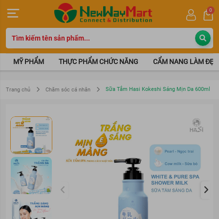
0
MỸ PHẨM
THỰC PHẨM CHỨC NĂNG
CẨM NANG LÀM ĐẸP
Sữa Tắm Hasi Kokeshi Sáng Mịn Da 600ml
Trang chủ
Chăm sóc cá nhân