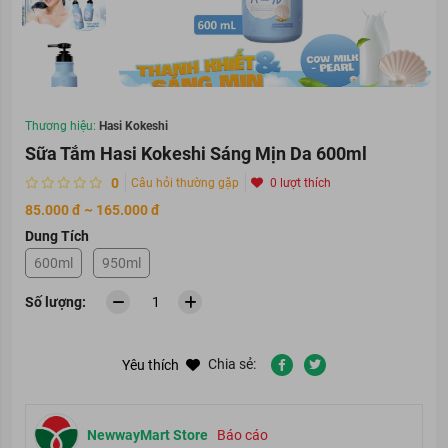
Thương hiệu:
Hasi Kokeshi
Sữa Tắm Hasi Kokeshi Sáng Mịn Da 600ml
0
Câu hỏi thường gặp
0 lượt thích
85.000 đ ~ 165.000 đ
Dung Tích
600ml
950ml
Số lượng:
Chia sẻ:
Yêu thích
NewwayMart Store
Báo cáo