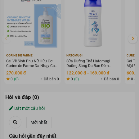
CORINE DE FARME
HATOMUGI
CURE
Gel Vệ Sinh Phụ Nữ Hữu Cơ
Sữa Dưỡng Thể Hatomugi
Gel Tẩy
Corine de Farme Da Nhạy Cảm
Dưỡng Sáng Da Ban Đêm
Mặt Và
250ml
400ml
270.000 đ
122.000 đ - 169.000 đ
600.0
0
(0)
Đã bán 0
0
(0)
Đã bán 0
0
(0
Hỏi và đáp (0)
Đặt một câu hỏi
Câu hỏi gần đây nhất