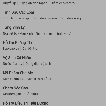
Huyết áp
Suy giãn tĩnh mạch
Giảm cholesterol
Tinh Dầu Các Loại
Tinh dầu massage
Tinh dầu trị cảm
Tinh dầu xông
Tăng Sinh Lý
Nội tiết tố - Mãn kinh
Sinh lý nam
Sinh lý nữ
Hỗ Trợ Phòng The
Bao cao su
Gel bôi trơn
Vệ Sinh Cá Nhân
Nước rửa tay
Dung dịch vệ sinh
Mỹ Phẩm Cho Mẹ
Kem trị rạn da
Kem trị nứt đầu ti
Chăm Sóc Gan
Giải độc gan
Giải rượu
Hỗ Trợ Điều Trị Tiểu Đường