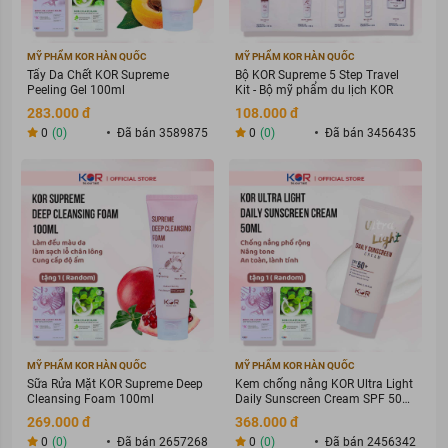
MỸ PHẨM KOR HÀN QUỐC
MỸ PHẨM KOR HÀN QUỐC
Tẩy Da Chết KOR Supreme
Bộ KOR Supreme 5 Step Travel
Peeling Gel 100ml
Kit - Bộ mỹ phẩm du lịch KOR
283.000 đ
108.000 đ
0
(0)
Đã bán 3589875
0
(0)
Đã bán 3456435
MỸ PHẨM KOR HÀN QUỐC
MỸ PHẨM KOR HÀN QUỐC
Sữa Rửa Mặt KOR Supreme Deep
Kem chống nắng KOR Ultra Light
Cleansing Foam 100ml
Daily Sunscreen Cream SPF 50+
PA ++++
269.000 đ
368.000 đ
0
(0)
Đã bán 2657268
0
(0)
Đã bán 2456342