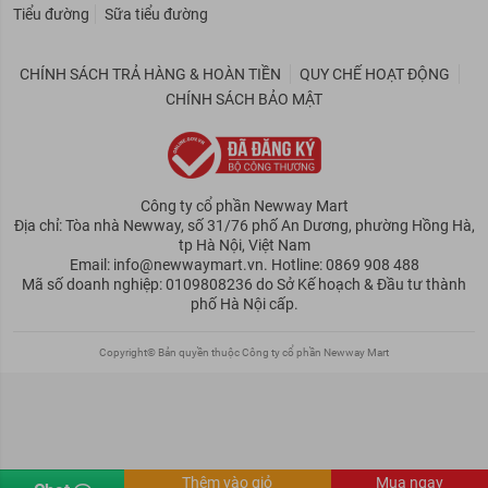
Tiểu đường
Sữa tiểu đường
CHÍNH SÁCH TRẢ HÀNG & HOÀN TIỀN
QUY CHẾ HOẠT ĐỘNG
CHÍNH SÁCH BẢO MẬT
Công ty cổ phần Newway Mart
Địa chỉ: Tòa nhà Newway, số 31/76 phố An Dương, phường Hồng Hà,
tp Hà Nội, Việt Nam
Email: info@newwaymart.vn. Hotline: 0869 908 488
Mã số doanh nghiệp: 0109808236 do Sở Kế hoạch & Đầu tư thành
phố Hà Nội cấp.
Copyright© Bản quyền thuộc Công ty cổ phần Newway Mart
Thêm vào giỏ
Mua ngay