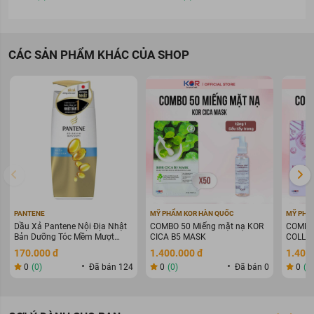
CÁC SẢN PHẨM KHÁC CỦA SHOP
PANTENE
MỸ PHẨM KOR HÀN QUỐC
MỸ PHẨ
Dầu Xả Pantene Nội Địa Nhật
COMBO 50 Miếng mặt nạ KOR
COMBO 
Bản Dưỡng Tóc Mềm Mượt
CICA B5 MASK
COLLAG
400g
WARIN
170.000 đ
1.400.000 đ
1.400
0
(0)
Đã bán 124
0
(0)
Đã bán 0
0
(0