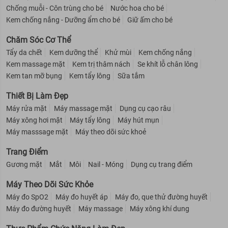
Chống muỗi - Côn trùng cho bé
Nước hoa cho bé
Kem chống nắng - Dưỡng ẩm cho bé
Giữ ấm cho bé
Chăm Sóc Cơ Thể
Tẩy da chết
Kem dưỡng thể
Khử mùi
Kem chống nắng
Kem massage mặt
Kem trị thâm nách
Se khít lỗ chân lông
Kem tan mỡ bụng
Kem tẩy lông
Sữa tắm
Thiết Bị Làm Đẹp
Máy rửa mặt
Máy massage mặt
Dụng cụ cạo râu
Máy xông hơi mặt
Máy tẩy lông
Máy hút mụn
Máy masssage mặt
Máy theo dõi sức khoẻ
Trang Điểm
Gương mặt
Mắt
Môi
Nail - Móng
Dụng cụ trang điểm
Máy Theo Dõi Sức Khỏe
Máy đo SpO2
Máy đo huyết áp
Máy đo, que thử đường huyết
Máy đo đường huyết
Máy massage
Máy xông khí dung