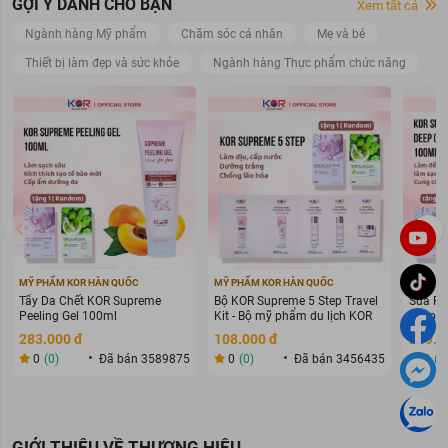
GỢI Ý DÀNH CHO BẠN
Xem tất cả
Ngành hàng Mỹ phẩm
Chăm sóc cá nhân
Mẹ và bé
Thiết bị làm đẹp và sức khỏe
Ngành hàng Thực phẩm chức năng
MỸ PHẨM KOR HÀN QUỐC
MỸ PHẨM KOR HÀN QUỐC
MỸ PHẨ
Tẩy Da Chết KOR Supreme
Bộ KOR Supreme 5 Step Travel
Sữa Rử
Peeling Gel 100ml
Kit - Bộ mỹ phẩm du lịch KOR
Deep C
283.000 đ
108.000 đ
269.0
0
(0)
Đã bán 3589875
0
(0)
Đã bán 3456435
0
(0
GIỚI THIỆU VỀ THƯƠNG HIỆU