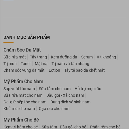
DANH MỤC SẢN PHẨM
Chăm Sóc Da Mặt
Sữa rửa mặt
Tẩy trang
Kem dưỡng da
Serum
Xịt khoáng
Trị mụn
Toner
Mặt nạ
Trị nám và tàn nhang
Chăm sóc vùng da mắt
Lotion
Tẩy tế bào da chết mặt
Mỹ Phẩm Cho Nam
Sáp vuốt tóc nam
Sữa tắm cho nam
Hỗ trợ mọc râu
Sữa rửa mặt cho nam
Dầu gội - Xả cho nam
Gel giữ nếp tóc cho nam
Dung dịch vệ sinh nam
Khử mùi cho nam
Cạo râu cho nam
Mỹ Phẩm Cho Bé
Kem trị hăm cho bé
Sữa tắm - Dầu gội cho bé
Phấn rôm cho bé