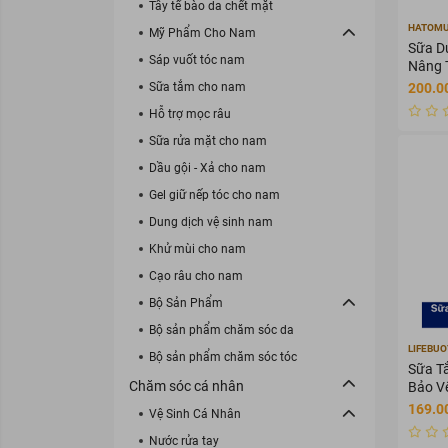
Tẩy tế bào da chết mặt
HATOMU
Mỹ Phẩm Cho Nam
Sữa D
Sáp vuốt tóc nam
Nâng 
250ml
Sữa tắm cho nam
200.0
Hỗ trợ mọc râu
Sữa rửa mặt cho nam
Dầu gội - Xả cho nam
Gel giữ nếp tóc cho nam
Dung dịch vệ sinh nam
Khử mùi cho nam
Cạo râu cho nam
Bộ Sản Phẩm
Bộ sản phẩm chăm sóc da
LIFEBUO
Bộ sản phẩm chăm sóc tóc
Sữa T
Chăm sóc cá nhân
Bảo V
169.00
Vệ Sinh Cá Nhân
Nước rửa tay