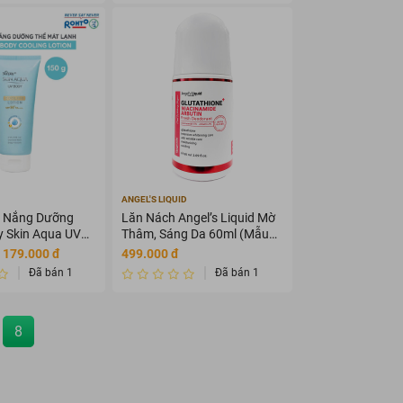
ANGEL'S LIQUID
 Nắng Dưỡng
Lăn Nách Angel’s Liquid Mờ
y Skin Aqua UV
Thâm, Sáng Da 60ml (Mẫu
n
Mới)
- 179.000 đ
499.000 đ
Đã bán 1
Đã bán 1
8