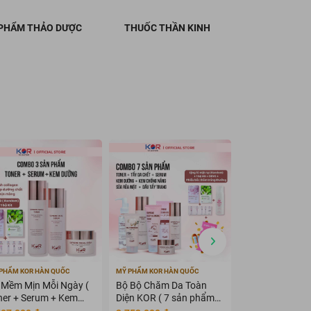
PHẨM THẢO DƯỢC
THUỐC THẦN KINH
PHẨM KOR HÀN QUỐC
MỸ PHẨM KOR HÀN QUỐC
MỸ PHẨM KOR HÀN
 Mềm Mịn Mỗi Ngày (
Bộ Bộ Chăm Da Toàn
Bộ KOR Suprem
ner + Serum + Kem
Diện KOR ( 7 sản phẩm
Travel Kit - Bộ
ỡng )
KOR )
du lịch KOR