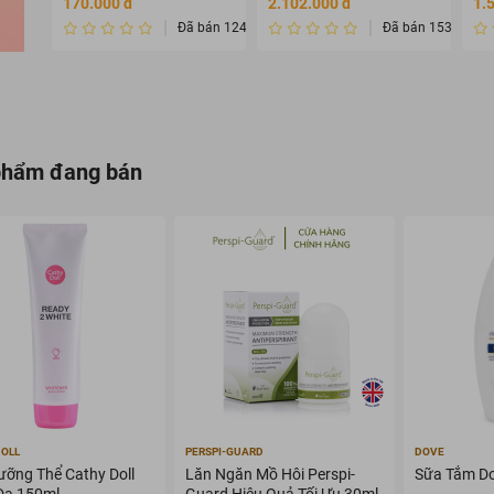
170.000 đ
2.102.000 đ
1.
dưỡng )
Đã bán 124
Đã bán 1534232
phẩm đang bán
DOLL
PERSPI-GUARD
DOVE
ưỡng Thể Cathy Doll
Lăn Ngăn Mồ Hôi Perspi-
Sữa Tắm D
Da 150ml
Guard Hiệu Quả Tối Ưu 30ml