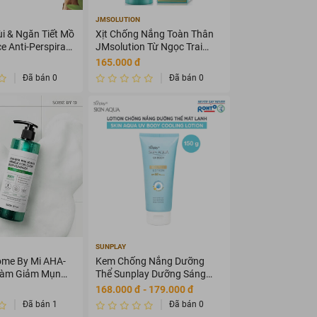
JMSOLUTION
i & Ngăn Tiết Mồ
Xịt Chống Nắng Toàn Thân
ce Anti-Perspirant
JMsolution Từ Ngọc Trai
t 73g
180ml
165.000 đ
Đã bán 0
Đã bán 0
SUNPLAY
me By Mi AHA-
Kem Chống Nắng Dưỡng
àm Giảm Mụn
Thể Sunplay Dưỡng Sáng
Mịn Da 150g
168.000 đ - 179.000 đ
Đã bán 1
Đã bán 0