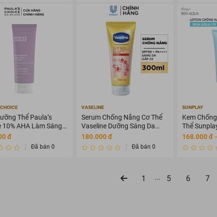
 CHOICE
VASELINE
SUNPLAY
ưỡng Thể Paula’s
Serum Chống Nắng Cơ Thể
Kem Chống
e 10% AHA Làm Sáng
Vaseline Dưỡng Sáng Da
Thể Sunpla
0ml
320ml
Body Lotio
00 đ
180.000 đ
168.000 đ 
Đã bán 0
Đã bán 0
...
1
5
6
7