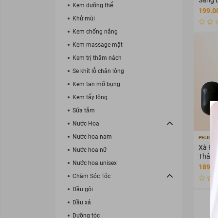
Kem dưỡng thể
199.0
Khử mùi
Kem chống nắng
Kem massage mặt
Kem trị thâm nách
Se khít lỗ chân lông
Kem tan mỡ bụng
Kem tẩy lông
Sữa tắm
Nước Hoa
Nước hoa nam
PELICA
Xà Ph
Nước hoa nữ
Thâm 
Nước hoa unisex
Tay 1
189.0
Chăm Sóc Tóc
Dầu gội
Dầu xả
Dưỡng tóc