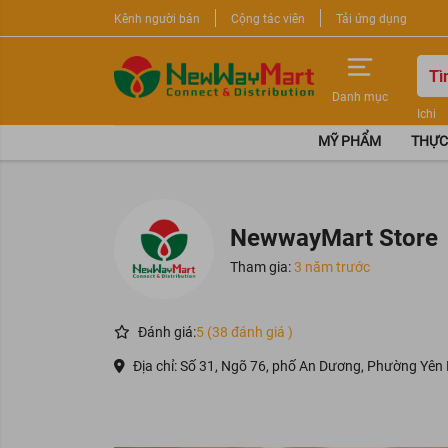
Kênh người bán
Cộng tác viên
Tải ứng dụng
Danh mục
Ichi
Nước 
MỸ PHẨM
THỰC
Sữa r
NewwayMart Store
Tham gia:
3 năm trước
Đánh giá:
5 (38 đánh giá )
Địa chỉ: Số 31, Ngõ 76, phố An Dương, Phường Yên