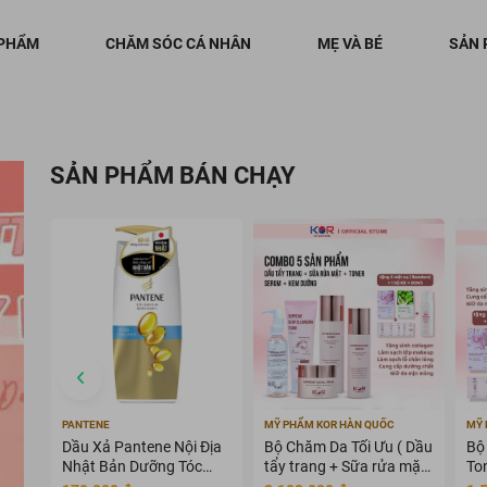
 PHẨM
CHĂM SÓC CÁ NHÂN
MẸ VÀ BÉ
SẢN 
SẢN PHẨM BÁN CHẠY
PANTENE
MỸ PHẨM KOR HÀN QUỐC
MỸ 
Dầu Xả Pantene Nội Địa
Bộ Chăm Da Tối Ưu ( Dầu
Bộ
Nhật Bản Dưỡng Tóc
tẩy trang + Sữa rửa mặt
To
Mềm Mượt 400g
+ Toner + Serum + Kem
dư