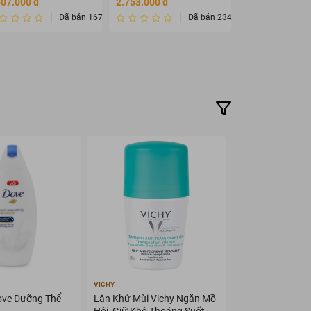
507.000 đ
2.753.000 đ
108.000 đ
Đã bán 1678432
Đã bán 2345675
VICHY
ove Dưỡng Thể
Lăn Khử Mùi Vichy Ngăn Mồ
Hôi, Giữ Khô Thoáng Suốt