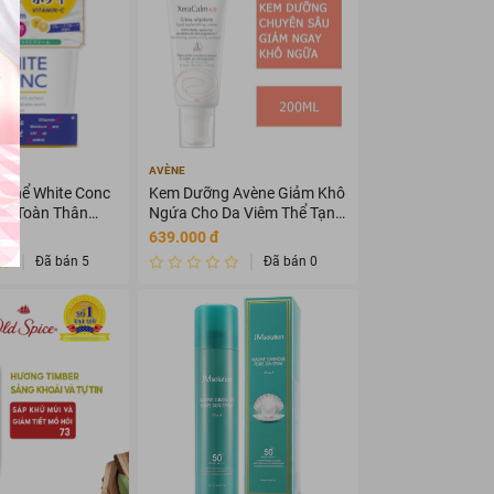
AVÈNE
Thể White Conc
Kem Dưỡng Avène Giảm Khô
a Toàn Thân
Ngứa Cho Da Viêm Thể Tạng
200ml
639.000 đ
Đã bán 5
Đã bán 0