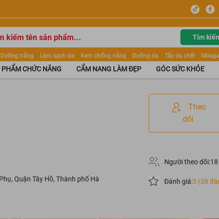
Tìm kiế
Dưỡng trắng
Làm sạch da
Kem chống nắng
Dưỡng da
Tẩy da chết
Milaga
tẩy trang
Kem trang điểm
Dưỡng trắng Dior
Mỹ phẩm
Mặt nạ
Tinh chất
 PHẨM CHỨC NĂNG
CẨM NANG LÀM ĐẸP
GÓC SỨC KHỎE
ửa mặt
Kem Mộc Qua
Theo
dõi
Người theo dõi:
18
 Phụ, Quận Tây Hồ, Thành phố Hà
Đánh giá:
5 (38 đá