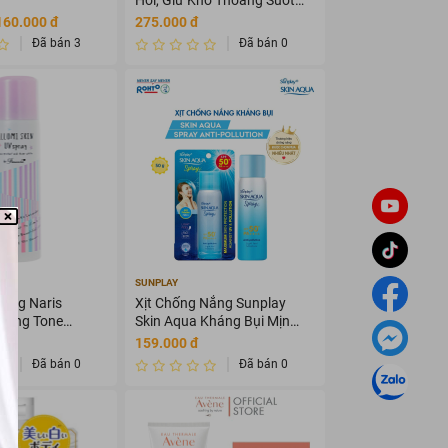
48H 50ml
160.000 đ
275.000 đ
Đã bán 3
Đã bán 0
ICS
SUNPLAY
Nắng Naris
Xịt Chống Nắng Sunplay
Nâng Tone
Skin Aqua Kháng Bụi Mịn
++++ 80g
50g
159.000 đ
Đã bán 0
Đã bán 0