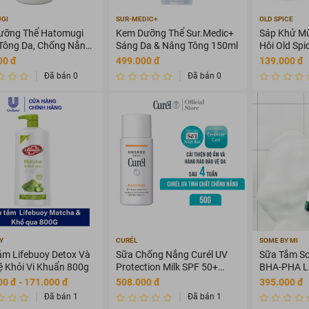
GI
SUR-MEDIC+
OLD SPICE
ưỡng Thể Hatomugi
Kem Dưỡng Thể Sur.Medic+
Sáp Khử Mù
Tông Da, Chống Nắng
Sáng Da & Nâng Tông 150ml
Hôi Old Spi
& Deodoran
00 đ
499.000 đ
139.000 đ
Đã bán 0
Đã bán 0
Y
CURÉL
SOME BY MI
ắm Lifebuoy Detox Và
Sữa Chống Nắng Curél UV
Sữa Tắm So
ệ Khỏi Vi Khuẩn 800g
Protection Milk SPF 50+
BHA-PHA L
PA+++ 60ml
400g
0 đ - 171.000 đ
508.000 đ
395.000 đ
Đã bán 1
Đã bán 1