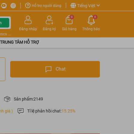
Tiếng Việt
Hỗ trợ người dùng
0
0
m
Đăng nhập
Đăng ký
Giỏ hàng
Thông báo
nics
TRUNG TÂM HỖ TRỢ
Chat
Sản phẩm:
2149
nh giá )
Tỉ lệ phản hồi chat:
15.25%