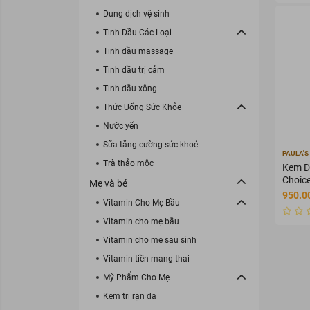
Dung dịch vệ sinh
Tinh Dầu Các Loại
Tinh dầu massage
Tinh dầu trị cảm
Tinh dầu xông
Thức Uống Sức Khỏe
Nước yến
Sữa tăng cường sức khoẻ
PAULA'S
Trà thảo mộc
Kem D
Choic
Mẹ và bé
Da 21
950.0
Vitamin Cho Mẹ Bầu
Vitamin cho mẹ bầu
Vitamin cho mẹ sau sinh
Vitamin tiền mang thai
Mỹ Phẩm Cho Mẹ
Kem trị rạn da