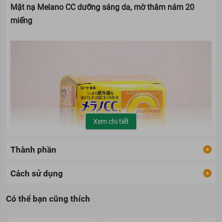
Mặt nạ Melano CC dưỡng sáng da, mờ thâm nám 20
miếng
Xem chi tiết
Thành phần
Cách sử dụng
Mặt Nạ Melano CC Dưỡng Sáng Da, Mờ Thâm Nám 20 Miếng
Có thể bạn cũng thích
Đây được xem là dòng mặt nạ chân ái cho những ai đang sở hữu
làn da thâm sạm. Hãy hồi phục làn da mệt mỏi của bạn với loại