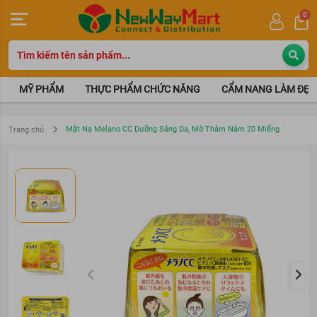
0
MỸ PHẨM
THỰC PHẨM CHỨC NĂNG
CẨM NANG LÀM ĐẸP
Mặt Nạ Melano CC Dưỡng Sáng Da, Mờ Thâm Nám 20 Miếng
Trang chủ