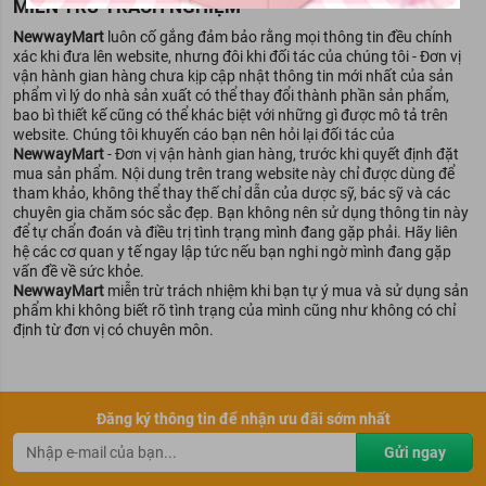
MIỄN TRỪ TRÁCH NGHIỆM
Xuất xứ thương hiệu:
Nhật Bản
NewwayMart
luôn cố gắng đảm bảo rằng mọi thông tin đều chính
Sản xuất tại:
Nhật Bản
xác khi đưa lên website, nhưng đôi khi đối tác của chúng tôi - Đơn vị
Dung tích:
20 miếng
vận hành gian hàng chưa kịp cập nhật thông tin mới nhất của sản
phẩm vì lý do nhà sản xuất có thể thay đổi thành phần sản phẩm,
bao bì thiết kế cũng có thể khác biệt với những gì được mô tả trên
website. Chúng tôi khuyến cáo bạn nên hỏi lại đối tác của
NewwayMart
- Đơn vị vận hành gian hàng, trước khi quyết định đặt
mua sản phẩm. Nội dung trên trang website này chỉ được dùng để
tham khảo, không thể thay thế chỉ dẫn của dược sỹ, bác sỹ và các
chuyên gia chăm sóc sắc đẹp. Bạn không nên sử dụng thông tin này
để tự chẩn đoán và điều trị tình trạng mình đang gặp phải. Hãy liên
hệ các cơ quan y tế ngay lập tức nếu bạn nghi ngờ mình đang gặp
vấn đề về sức khỏe.
NewwayMart
miễn trừ trách nhiệm khi bạn tự ý mua và sử dụng sản
phẩm khi không biết rõ tình trạng của mình cũng như không có chỉ
định từ đơn vị có chuyên môn.
Đăng ký thông tin để nhận ưu đãi sớm nhất
Gửi ngay