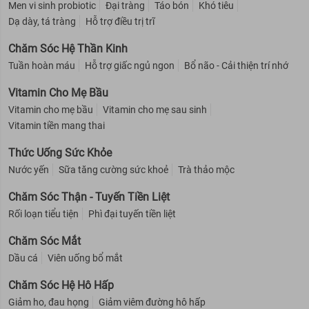
Men vi sinh probiotic
Đại tràng
Táo bón
Khó tiêu
Dạ dày, tá tràng
Hỗ trợ điều trị trĩ
Chăm Sóc Hệ Thần Kinh
Tuần hoàn máu
Hỗ trợ giấc ngủ ngon
Bổ não - Cải thiện trí nhớ
Vitamin Cho Mẹ Bầu
Vitamin cho mẹ bầu
Vitamin cho mẹ sau sinh
Vitamin tiền mang thai
Thức Uống Sức Khỏe
Nước yến
Sữa tăng cường sức khoẻ
Trà thảo mộc
Chăm Sóc Thận - Tuyến Tiền Liệt
Rối loạn tiểu tiện
Phì đại tuyến tiền liệt
Chăm Sóc Mắt
Dầu cá
Viên uống bổ mắt
Chăm Sóc Hệ Hô Hấp
Giảm ho, đau họng
Giảm viêm đường hô hấp