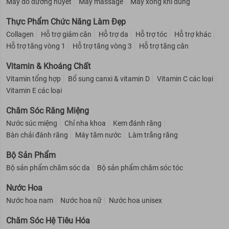
Máy đo đường huyết
Máy massage
Máy xông khí dung
Thực Phẩm Chức Năng Làm Đẹp
Collagen
Hỗ trợ giảm cân
Hỗ trợ da
Hỗ trợ tóc
Hỗ trợ khác
Hỗ trợ tăng vòng 1
Hỗ trợ tăng vòng 3
Hỗ trợ tăng cân
Vitamin & Khoáng Chất
Vitamin tổng hợp
Bổ sung canxi & vitamin D
Vitamin C các loại
Vitamin E các loại
Chăm Sóc Răng Miệng
Nước súc miệng
Chỉ nha khoa
Kem đánh răng
Bàn chải đánh răng
Máy tăm nước
Làm trắng răng
Bộ Sản Phẩm
Bộ sản phẩm chăm sóc da
Bộ sản phẩm chăm sóc tóc
Nước Hoa
Nước hoa nam
Nước hoa nữ
Nước hoa unisex
Chăm Sóc Hệ Tiêu Hóa