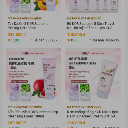
mệt mỏi.
Thành phần hoạt chất
MỸ PHẨM KOR HÀN QUỐC
MỸ PHẨM KOR HÀN QUỐC
Tẩy Da Chết KOR Supreme
Bộ KOR Supreme 5 Step Travel
Water, Glycerin, Butylene Glycol, PPG-6-Decyltetradeceth-30,
Peeling Gel 100ml
Kit - Bộ mỹ phẩm du lịch KOR
Sodium Citrate, Methylparaben, Citric Acid, Disodium EDTA,
283.000 đ
108.000 đ
Xanthan Gum, Potassium Hydroxide, Fragrance, Dipotassium
0
(0)
Đã bán 3589875
0
(0)
Đã bán 3456435
Glycyrrhizate, Tocopheryl Acetate, 3-O-Ethyl Ascorbic Acid, Alc…
Hướng dẫn sử dụng
Sau khi đã rửa mặt sạch và sử dụng dung dịch để dưỡng ẩm, lấy 1
mặt nạ Melano CC dưỡng sáng da, mờ thâm nám đặt nhẹ nhàng
lên da mặt khoảng 5-10 phút. Căn chỉnh vị trí để mặt nạ được tiếp
xúc hoàn toàn với da.
Có thể kết hợp massage nhẹ nhàng để tăng cường vòng tuần
hoàn máu và những dưỡng chất trong
mặt nạ
thẩm thấu hoàn
toàn vào da.
Sử dụng mặt nạ đều từ 2 – 3 lần/ tuần.
MỸ PHẨM KOR HÀN QUỐC
MỸ PHẨM KOR HÀN QUỐC
Lưu ý
Sữa Rửa Mặt KOR Supreme Deep
Kem chống nắng KOR Ultra Light
Cleansing Foam 100ml
Daily Sunscreen Cream SPF 50+
PA ++++
269.000 đ
368.000 đ