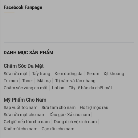
Facebook Fanpage
DANH MỤC SẢN PHẨM
Chăm Sóc Da Mặt
Sữa rửa mặt
Tẩy trang
Kem dưỡng da
Serum
Xịt khoáng
Trị mụn
Toner
Mặt nạ
Trị nám và tàn nhang
Chăm sóc vùng da mắt
Lotion
Tẩy tế bào da chết mặt
Mỹ Phẩm Cho Nam
Sáp vuốt tóc nam
Sữa tắm cho nam
Hỗ trợ mọc râu
Sữa rửa mặt cho nam
Dầu gội - Xả cho nam
Gel giữ nếp tóc cho nam
Dung dịch vệ sinh nam
Khử mùi cho nam
Cạo râu cho nam