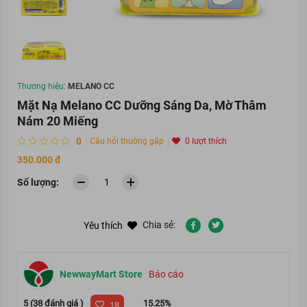
Thương hiệu:
MELANO CC
Mặt Nạ Melano CC Dưỡng Sáng Da, Mờ Thâm
Nám 20 Miếng
0
Câu hỏi thường gặp
0 lượt thích
350.000 đ
Số lượng:
Chia sẻ:
Yêu thích
NewwayMart Store
Báo cáo
5 (38 đánh giá )
15.25%
18