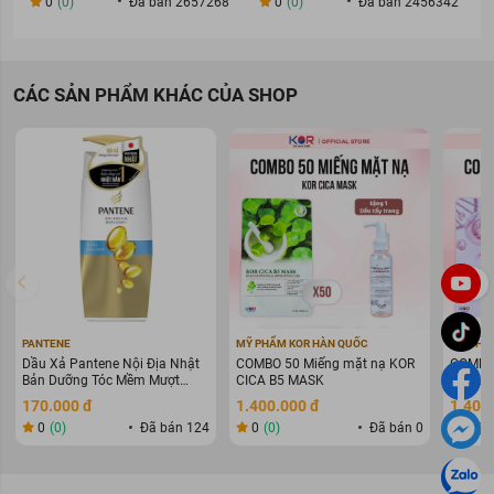
0
(0)
Đã bán 2657268
0
(0)
Đã bán 2456342
CÁC SẢN PHẨM KHÁC CỦA SHOP
PANTENE
MỸ PHẨM KOR HÀN QUỐC
MỸ PHẨ
Dầu Xả Pantene Nội Địa Nhật
COMBO 50 Miếng mặt nạ KOR
COMBO 
Bản Dưỡng Tóc Mềm Mượt
CICA B5 MASK
COLLAG
400g
WARIN
170.000 đ
1.400.000 đ
1.400
0
(0)
Đã bán 124
0
(0)
Đã bán 0
0
(0
Mặt Nạ Melano CC Dưỡng Sáng Da, Mờ Thâm Nám an toàn