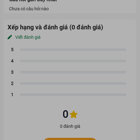
Melano CC dưỡng sáng da, mờ thâm nám phù hợp cho mọi loại
da.
Chưa có câu hỏi nào
Giải pháp cho tình trạng da
Xếp hạng và đánh giá (0 đánh giá)
Da đang trong tình trạng bị xỉn màu, thâm sạm và da không đều
Viết đánh giá
màu.
Xuất hiện các đốm sắc tố: thâm mụn, tàn nhang, đồi mồi hoặc
nám da...
Ưu thế nổi bật
0
0 đánh giá