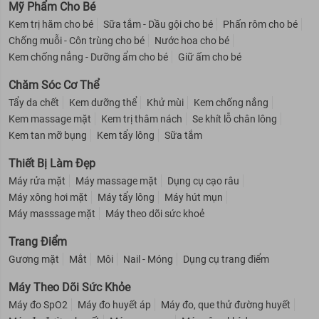
Mỹ Phẩm Cho Bé
Kem trị hăm cho bé
Sữa tắm - Dầu gội cho bé
Phấn rôm cho bé
Chống muỗi - Côn trùng cho bé
Nước hoa cho bé
Kem chống nắng - Dưỡng ẩm cho bé
Giữ ấm cho bé
Chăm Sóc Cơ Thể
Tẩy da chết
Kem dưỡng thể
Khử mùi
Kem chống nắng
Kem massage mặt
Kem trị thâm nách
Se khít lỗ chân lông
Kem tan mỡ bụng
Kem tẩy lông
Sữa tắm
Thiết Bị Làm Đẹp
Máy rửa mặt
Máy massage mặt
Dụng cụ cạo râu
Máy xông hơi mặt
Máy tẩy lông
Máy hút mụn
Máy masssage mặt
Máy theo dõi sức khoẻ
Trang Điểm
Gương mặt
Mắt
Môi
Nail - Móng
Dụng cụ trang điểm
Máy Theo Dõi Sức Khỏe
Máy đo SpO2
Máy đo huyết áp
Máy đo, que thử đường huyết