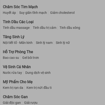
Chăm Sóc Tim Mạch
Huyết áp
Suy giãn tĩnh mạch
Giảm cholesterol
Tinh Dầu Các Loại
Tinh dầu massage
Tinh dầu trị cảm
Tinh dầu xông
Tăng Sinh Lý
Nội tiết tố - Mãn kinh
Sinh lý nam
Sinh lý nữ
Hỗ Trợ Phòng The
Bao cao su
Gel bôi trơn
Vệ Sinh Cá Nhân
Nước rửa tay
Dung dịch vệ sinh
Mỹ Phẩm Cho Mẹ
Kem trị rạn da
Kem trị nứt đầu ti
Chăm Sóc Gan
Giải độc gan
Giải rượu