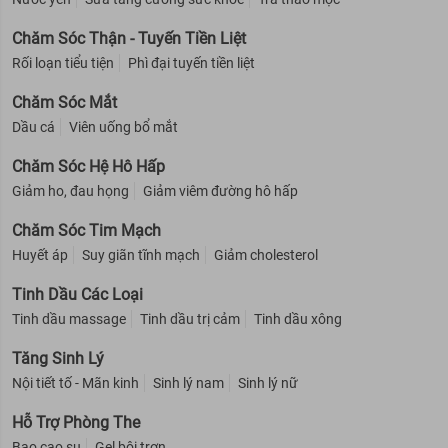
Chăm Sóc Thận - Tuyến Tiền Liệt
Rối loạn tiểu tiện
Phì đại tuyến tiền liệt
Chăm Sóc Mắt
Dầu cá
Viên uống bổ mắt
Chăm Sóc Hệ Hô Hấp
Giảm ho, đau họng
Giảm viêm đường hô hấp
Chăm Sóc Tim Mạch
Huyết áp
Suy giãn tĩnh mạch
Giảm cholesterol
Tinh Dầu Các Loại
Tinh dầu massage
Tinh dầu trị cảm
Tinh dầu xông
Tăng Sinh Lý
Nội tiết tố - Mãn kinh
Sinh lý nam
Sinh lý nữ
Hỗ Trợ Phòng The
Bao cao su
Gel bôi trơn