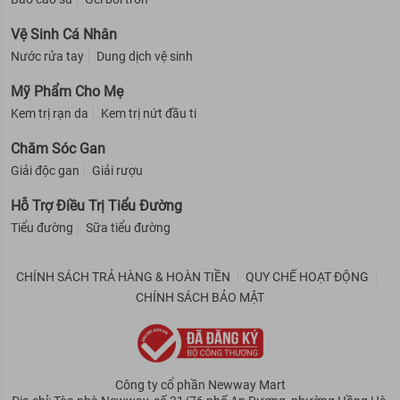
Vệ Sinh Cá Nhân
Nước rửa tay
Dung dịch vệ sinh
Mỹ Phẩm Cho Mẹ
Kem trị rạn da
Kem trị nứt đầu ti
Chăm Sóc Gan
Giải độc gan
Giải rượu
Hỗ Trợ Điều Trị Tiểu Đường
Tiểu đường
Sữa tiểu đường
CHÍNH SÁCH TRẢ HÀNG & HOÀN TIỀN
QUY CHẾ HOẠT ĐỘNG
CHÍNH SÁCH BẢO MẬT
Công ty cổ phần Newway Mart