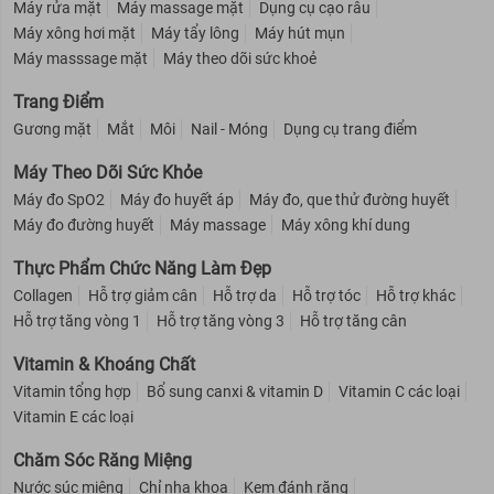
Máy rửa mặt
Máy massage mặt
Dụng cụ cạo râu
Máy xông hơi mặt
Máy tẩy lông
Máy hút mụn
Máy masssage mặt
Máy theo dõi sức khoẻ
Trang Điểm
Gương mặt
Mắt
Môi
Nail - Móng
Dụng cụ trang điểm
Máy Theo Dõi Sức Khỏe
Máy đo SpO2
Máy đo huyết áp
Máy đo, que thử đường huyết
Máy đo đường huyết
Máy massage
Máy xông khí dung
Thực Phẩm Chức Năng Làm Đẹp
Collagen
Hỗ trợ giảm cân
Hỗ trợ da
Hỗ trợ tóc
Hỗ trợ khác
Hỗ trợ tăng vòng 1
Hỗ trợ tăng vòng 3
Hỗ trợ tăng cân
Vitamin & Khoáng Chất
Vitamin tổng hợp
Bổ sung canxi & vitamin D
Vitamin C các loại
Vitamin E các loại
Chăm Sóc Răng Miệng
Nước súc miệng
Chỉ nha khoa
Kem đánh răng