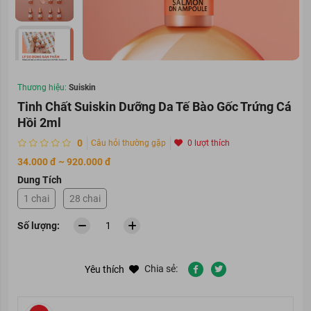
Thương hiệu:
Suiskin
Tinh Chất Suiskin Dưỡng Da Tế Bào Gốc Trứng Cá
Hồi 2ml
0
Câu hỏi thường gặp
0 lượt thích
34.000 đ ~ 920.000 đ
Dung Tích
1 chai
28 chai
Số lượng:
Chia sẻ:
Yêu thích