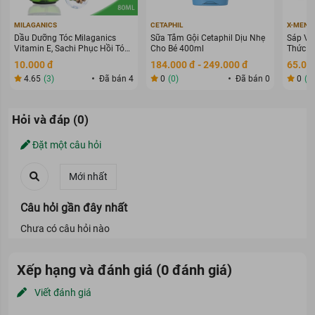
MILAGANICS
CETAPHIL
X-MEN
Dầu Dưỡng Tóc Milaganics
Sữa Tắm Gội Cetaphil Dịu Nhẹ
Sáp Vu
Vitamin E, Sachi Phục Hồi Tóc
Cho Bé 400ml
Thức G
80ml
70g
10.000 đ
184.000 đ - 249.000 đ
65.000
4.65
(3)
Đã bán 4
0
(0)
Đã bán 0
0
(0
Hỏi và đáp (0)
Đặt một câu hỏi
Câu hỏi gần đây nhất
Chưa có câu hỏi nào
Xếp hạng và đánh giá (0 đánh giá)
Set 28 Lọ (2ml x 28)
Viết đánh giá