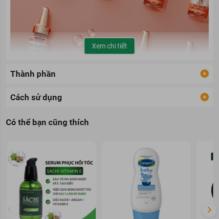
Xem chi tiết
Thành phần
Cách sử dụng
Có thể bạn cũng thích
Tinh Chất Dưỡng Da Tế Bào Gốc Trứng Cá Hồi Suiskin Salmon
DN Ampoule 28 Days
hiện đã có mặt tại
Hasaki
với 2 phân loại:
1 Lọ 2ml