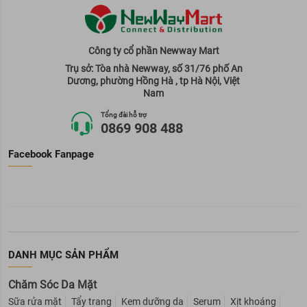
Công ty cổ phần Newway Mart
Trụ sở: Tòa nhà Newway, số 31/76 phố An
Dương, phường Hồng Hà , tp Hà Nội, Việt
Nam
Tổng đài hỗ trợ
0869 908 488
Facebook Fanpage
DANH MỤC SẢN PHẨM
Chăm Sóc Da Mặt
Sữa rửa mặt
Tẩy trang
Kem dưỡng da
Serum
Xịt khoáng