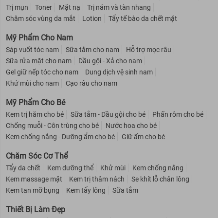
Trị mụn
Toner
Mặt nạ
Trị nám và tàn nhang
Chăm sóc vùng da mắt
Lotion
Tẩy tế bào da chết mặt
Mỹ Phẩm Cho Nam
Sáp vuốt tóc nam
Sữa tắm cho nam
Hỗ trợ mọc râu
Sữa rửa mặt cho nam
Dầu gội - Xả cho nam
Gel giữ nếp tóc cho nam
Dung dịch vệ sinh nam
Khử mùi cho nam
Cạo râu cho nam
Mỹ Phẩm Cho Bé
Kem trị hăm cho bé
Sữa tắm - Dầu gội cho bé
Phấn rôm cho bé
Chống muỗi - Côn trùng cho bé
Nước hoa cho bé
Kem chống nắng - Dưỡng ẩm cho bé
Giữ ấm cho bé
Chăm Sóc Cơ Thể
Tẩy da chết
Kem dưỡng thể
Khử mùi
Kem chống nắng
Kem massage mặt
Kem trị thâm nách
Se khít lỗ chân lông
Kem tan mỡ bụng
Kem tẩy lông
Sữa tắm
Thiết Bị Làm Đẹp