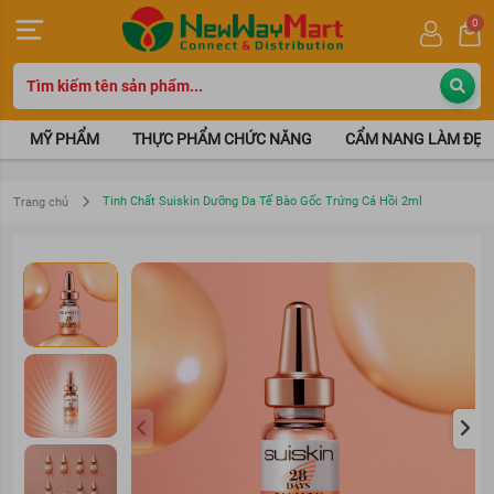
0
MỸ PHẨM
THỰC PHẨM CHỨC NĂNG
CẨM NANG LÀM ĐẸP
Tinh Chất Suiskin Dưỡng Da Tế Bào Gốc Trứng Cá Hồi 2ml
Trang chủ