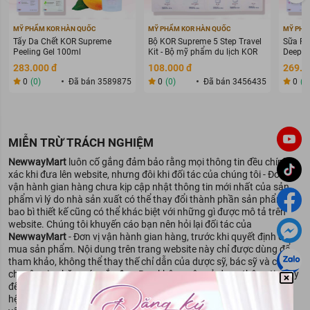
Cùng với đó là
chiết xuất hỗn hợp thảo dược hữu cơ, tinh chất
Creatine, khoáng chất biển chết
cung cấp các chất vi lượng,
giúp da tăng tính dàn hồi, làm săn chắc và ngăn ngừa quá trình lão
MỸ PHẨM KOR HÀN QUỐC
MỸ PHẨM KOR HÀN QUỐC
MỸ PHẨ
hóa da.
Tẩy Da Chết KOR Supreme
Bộ KOR Supreme 5 Step Travel
Sữa Rử
Peeling Gel 100ml
Kit - Bộ mỹ phẩm du lịch KOR
Deep C
Các tế bào của trứng cá hồi tự tạo nên hỗn hợp protein giúp tế bào
da được chăm sóc cẩn thận và khỏe mạnh là nguồn cung cấp sự
283.000 đ
108.000 đ
269.0
sống hoàn hảo cho làn da trẻ hóa.
0
(0)
Đã bán 3589875
0
(0)
Đã bán 3456435
0
(0
Sản phẩm có kết cấu dạng tinh chất lỏng nhẹ, thẩm thấu nhanh
chóng vào da, không tạo cảm giác nhờn dính.
Thành phần an toàn, lành tính, không gây kích ứng da, có thể sử
dụng cho cả làn da mụn và da nhạy cảm.
MIỄN TRỪ TRÁCH NGHIỆM
Công dụng:
NewwayMart
luôn cố gắng đảm bảo rằng mọi thông tin đều chính
xác khi đưa lên website, nhưng đôi khi đối tác của chúng tôi - Đơn vị
Hỗ trợ thu nhỏ lỗ chân lông.
vận hành gian hàng chưa kịp cập nhật thông tin mới nhất của sản
phẩm vì lý do nhà sản xuất có thể thay đổi thành phần sản phẩm,
Giúp nâng cơ, làm trẻ hoá da làn da, ngăn ngừa lão hóa.
bao bì thiết kế cũng có thể khác biệt với những gì được mô tả trên
Hỗ trợ phục hồi làn da hư tổn sau mụn, kích ứng, trị liệu thẩm mỹ
website. Chúng tôi khuyến cáo bạn nên hỏi lại đối tác của
như lăn kim/phi kim,...
NewwayMart
- Đơn vị vận hành gian hàng, trước khi quyết định đặt
Giúp da căng mịn và làm sáng da.
mua sản phẩm. Nội dung trên trang website này chỉ được dùng để
tham khảo, không thể thay thế chỉ dẫn của dược sỹ, bác sỹ và các
Giải quyết các vấn đề chăm sóc da chuyên sâu.
chuyên gia chăm sóc sắc đẹp. Bạn không nên sử dụng thông tin này
để tự chẩn đoán và điều trị tình trạng mình đang gặp phải. Hãy liên
hệ các cơ quan y tế ngay lập tức nếu bạn nghi ngờ mình đang gặp