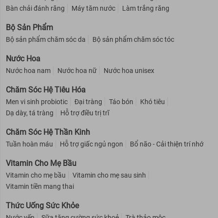
Bàn chải đánh răng
Máy tăm nước
Làm trắng răng
Bộ Sản Phẩm
Bảo quản:
Bộ sản phẩm chăm sóc da
Bộ sản phẩm chăm sóc tóc
Để nơi khô ráo, thoáng mát. Tránh ánh nắng trực tiếp.
Nước Hoa
Đậy nắp kín sau khi sử dụng.
Nước hoa nam
Nước hoa nữ
Nước hoa unisex
Thông số sản phẩm:
Chăm Sóc Hệ Tiêu Hóa
Thương hiệu:
Suiskin
Men vi sinh probiotic
Đại tràng
Táo bón
Khó tiêu
Xuất xứ thương hiệu:
Hàn Quốc
Dạ dày, tá tràng
Hỗ trợ điều trị trĩ
Nơi sản xuất:
Hàn Quốc
Chăm Sóc Hệ Thần Kinh
Công ty chịu trách nhiệm nhập khẩu và phân phối chính hãng tại
VN:
Công ty TNHH MTV BLOOMING Việt Nam
Tuần hoàn máu
Hỗ trợ giấc ngủ ngon
Bổ não - Cải thiện trí nhớ
Dung tích:
2ml (1 lọ) / Hộp 2ml x 28 lọ
Vitamin Cho Mẹ Bầu
Hạn sử dụng:
3 năm kể từ NSX
Vitamin cho mẹ bầu
Vitamin cho mẹ sau sinh
Vitamin tiền mang thai
Thức Uống Sức Khỏe
Nước yến
Sữa tăng cường sức khoẻ
Trà thảo mộc