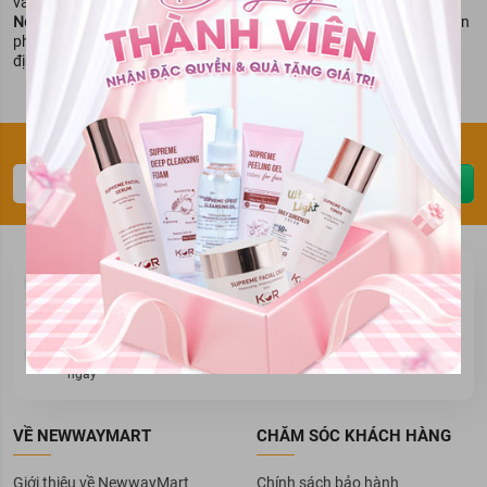
vấn đề về sức khỏe.
NewwayMart
miễn trừ trách nhiệm khi bạn tự ý mua và sử dụng sản
phẩm khi không biết rõ tình trạng của mình cũng như không có chỉ
định từ đơn vị có chuyên môn.
Đăng ký thông tin để nhận ưu đãi sớm nhất
Gửi ngay
Mua hàng
Thanh toán
Cam kết chất lượng
Giao hàng & thanh toán
Đổi trả hàng
Khuyến mãi
Đổi trả trong vòng 07
Vô vàn ưu đãi cực lớn
ngày
VỀ NEWWAYMART
CHĂM SÓC KHÁCH HÀNG
Giới thiệu về NewwayMart
Chính sách bảo hành