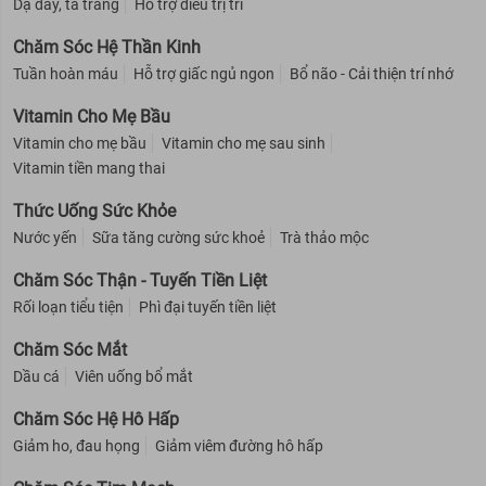
Dạ dày, tá tràng
Hỗ trợ điều trị trĩ
Chăm Sóc Hệ Thần Kinh
Tuần hoàn máu
Hỗ trợ giấc ngủ ngon
Bổ não - Cải thiện trí nhớ
Vitamin Cho Mẹ Bầu
Vitamin cho mẹ bầu
Vitamin cho mẹ sau sinh
Vitamin tiền mang thai
Thức Uống Sức Khỏe
Nước yến
Sữa tăng cường sức khoẻ
Trà thảo mộc
Chăm Sóc Thận - Tuyến Tiền Liệt
Rối loạn tiểu tiện
Phì đại tuyến tiền liệt
Chăm Sóc Mắt
Dầu cá
Viên uống bổ mắt
Chăm Sóc Hệ Hô Hấp
Giảm ho, đau họng
Giảm viêm đường hô hấp