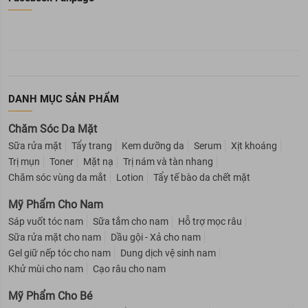
DANH MỤC SẢN PHẨM
Chăm Sóc Da Mặt
Sữa rửa mặt
Tẩy trang
Kem dưỡng da
Serum
Xịt khoáng
Trị mụn
Toner
Mặt nạ
Trị nám và tàn nhang
Chăm sóc vùng da mắt
Lotion
Tẩy tế bào da chết mặt
Mỹ Phẩm Cho Nam
Sáp vuốt tóc nam
Sữa tắm cho nam
Hỗ trợ mọc râu
Sữa rửa mặt cho nam
Dầu gội - Xả cho nam
Gel giữ nếp tóc cho nam
Dung dịch vệ sinh nam
Khử mùi cho nam
Cạo râu cho nam
Mỹ Phẩm Cho Bé