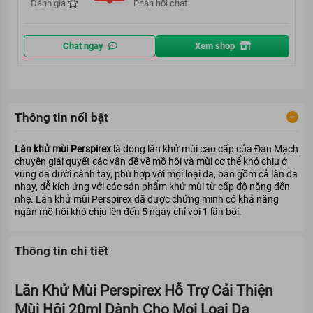
Đánh giá
Phản hồi chat
Chat ngay
Xem shop
Thông tin nổi bật
Lăn khử mùi Perspirex
là dòng lăn khử mùi cao cấp của Đan Mạch
chuyên giải quyết các vấn đề về mồ hôi và mùi cơ thể khó chịu ở
vùng da dưới cánh tay, phù hợp với mọi loại da, bao gồm cả làn da
nhạy, dễ kích ứng với các sản phẩm khử mùi từ cấp độ nặng đến
nhẹ. Lăn khử mùi Perspirex đã được chứng minh có khả năng
ngăn mồ hôi khó chịu lên đến 5 ngày chỉ với 1 lần bôi.
Thông tin chi tiết
Lăn Khử Mùi Perspirex Hỗ Trợ Cải Thiện
Mùi Hôi 20ml Dành Cho Mọi Loại Da