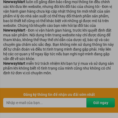
NewwayMart
luôn cố gắng đảm bảo rằng mọi thông tin đều chính
xác khi đưa lên website, nhưng đôi khi đối tác của chúng tôi - Đơn vị
vận hành gian hàng chưa kịp cập nhật thông tin mới nhất của sản
phẩm vì lý do nhà sản xuất có thể thay đổi thành phần sản phẩm,
bao bì thiết kế cũng có thể khác biệt với những gì được mô tả trên
website. Chúng tôi khuyến cáo bạn nên hỏi lại đối tác của
NewwayMart
- Đơn vị vận hành gian hàng, trước khi quyết định đặt
mua sản phẩm. Nội dung trên trang website này chỉ được dùng để
tham khảo, không thể thay thế chỉ dẫn của dược sỹ, bác sỹ và các
chuyên gia chăm sóc sắc đẹp. Bạn không nên sử dụng thông tin này
để tự chẩn đoán và điều trị tình trạng mình đang gặp phải. Hãy liên
hệ các cơ quan y tế ngay lập tức nếu bạn nghi ngờ mình đang gặp
vấn đề về sức khỏe.
NewwayMart
miễn trừ trách nhiệm khi bạn tự ý mua và sử dụng sản
phẩm khi không biết rõ tình trạng của mình cũng như không có chỉ
định từ đơn vị có chuyên môn.
Đăng ký thông tin để nhận ưu đãi sớm nhất
Gửi ngay