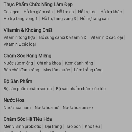
Thực Phẩm Chức Năng Làm Đẹp
Collagen
Hỗ trợ giảm cân
Hỗ trợ da
Hỗ trợ tóc
Hỗ trợ khác
Hỗ trợ tăng vòng 1
Hỗ trợ tăng vòng 3
Hỗ trợ tăng cân
Vitamin & Khoáng Chất
Vitamin tổng hợp
Bổ sung canxi & vitamin D
Vitamin C các loại
Vitamin E các loại
Chăm Sóc Răng Miệng
Nước súc miệng
Chỉ nha khoa
Kem đánh răng
Bàn chải đánh răng
Máy tăm nước
Làm trắng răng
Bộ Sản Phẩm
Bộ sản phẩm chăm sóc da
Bộ sản phẩm chăm sóc tóc
Nước Hoa
Nước hoa nam
Nước hoa nữ
Nước hoa unisex
Chăm Sóc Hệ Tiêu Hóa
Men vi sinh probiotic
Đại tràng
Táo bón
Khó tiêu