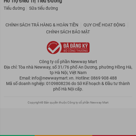
Hỗ Trợ Điều Trị Tiểu Đường
Tiểu đường
Sữa tiểu đường
CHÍNH SÁCH TRẢ HÀNG & HOÀN TIỀN
QUY CHẾ HOẠT ĐỘNG
CHÍNH SÁCH BẢO MẬT
Công ty cổ phần Newway Mart
Địa chỉ: Tòa nhà Newway, số 31/76 phố An Dương, phường Hồng Hà,
tp Hà Nội, Việt Nam
Email: info@newwaymart.vn. Hotline: 0869 908 488
Mã số doanh nghiệp: 0109808236 do Sở Kế hoạch & Đầu tư thành
phố Hà Nội cấp.
Copyright© Bản quyền thuộc Công ty cổ phần Newway Mart