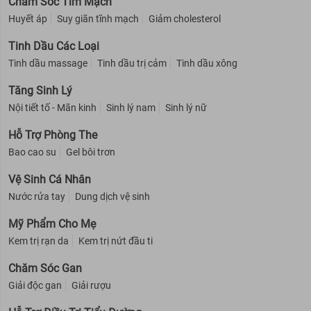
Chăm Sóc Tim Mạch
Huyết áp
Suy giãn tĩnh mạch
Giảm cholesterol
Tinh Dầu Các Loại
Tinh dầu massage
Tinh dầu trị cảm
Tinh dầu xông
Tăng Sinh Lý
Nội tiết tố - Mãn kinh
Sinh lý nam
Sinh lý nữ
Hỗ Trợ Phòng The
Bao cao su
Gel bôi trơn
Vệ Sinh Cá Nhân
Nước rửa tay
Dung dịch vệ sinh
Mỹ Phẩm Cho Mẹ
Kem trị rạn da
Kem trị nứt đầu ti
Chăm Sóc Gan
Giải độc gan
Giải rượu