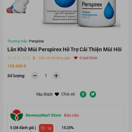
Thương hiệu:
Perspirex
Lăn Khử Mùi Perspirex Hỗ Trợ Cải Thiện Mùi Hôi
0
Câu hỏi thường gặp
0 lượt thích
195.000 đ
Số lượng:
Chia sẻ:
Yêu thích
NewwayMart Store
Báo cáo
5 (38 đánh giá )
15.25%
18