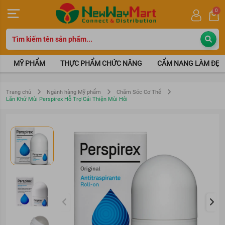
0
MỸ PHẨM
THỰC PHẨM CHỨC NĂNG
CẨM NANG LÀM ĐẸP
Trang chủ
Ngành hàng Mỹ phẩm
Chăm Sóc Cơ Thể
Lăn Khử Mùi Perspirex Hỗ Trợ Cải Thiện Mùi Hôi