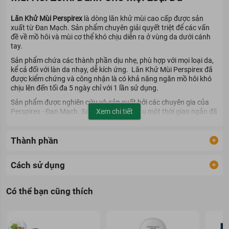
Lăn Khử Mùi Perspirex
là dòng lăn khử mùi cao cấp được sản
xuất từ Đan Mạch. Sản phẩm chuyên giải quyết triệt để các vấn
đề về mồ hôi và mùi cơ thể khó chịu diễn ra ở vùng da dưới cánh
tay.
Sản phẩm chứa các thành phần dịu nhẹ, phù hợp với mọi loại da,
kể cả đối với làn da nhạy, dễ kích ứng. Lăn Khử Mùi Perspirex đã
được kiểm chứng và công nhận là có khả năng ngăn mồ hôi khó
chịu lên đến tối đa 5 ngày chỉ với 1 lần sử dụng.
Sản phẩm được nghiên cứu và sản xuất bởi các chuyên gia của
Perspirex - Đan Mạch. Sản phẩm ra đời sau một thời gian ngắn đã
Xem chi tiết
giúp hàng triệu người trên toàn thế giới kiểm soát tình trạng mồ
hôi vùng nách của họ.
Thành phần
Cách sử dụng
Có thể bạn cũng thích