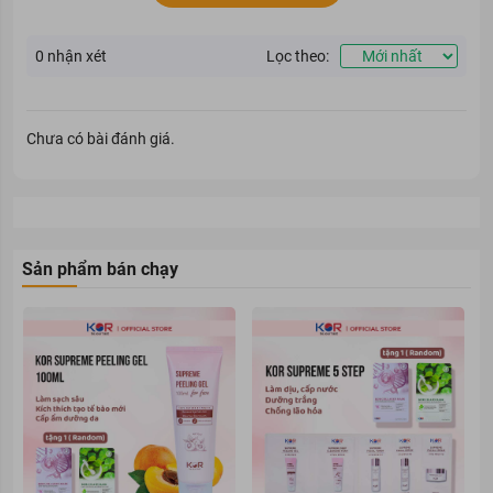
lăn khử mùi
phù hợp cho bạn.
0
nhận xét
Lọc theo:
Chưa có bài đánh giá.
Sản phẩm bán chạy
Lăn Khử Mùi Perspirex giảm tiết mồ hôi và khử mùi hiệu qủa
Loại da phù hợp
Lăn Khử Mùi Perspirex phù hợp cho mọi loại da của cả nam giới
và nữ giới.
Giải pháp cho tình trạng da