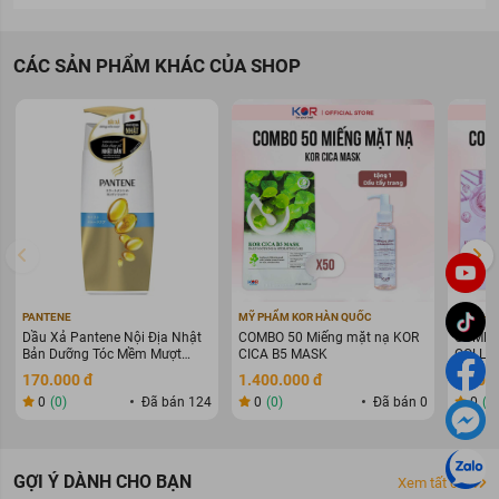
Sản phẩm có thiết kế nhỏ gọn, tiện lợi giúp bạn mang theo bên
mình bất cứ nơi nào.
CÁC SẢN PHẨM KHÁC CỦA SHOP
PANTENE
MỸ PHẨM KOR HÀN QUỐC
MỸ PHẨ
Dầu Xả Pantene Nội Địa Nhật
COMBO 50 Miếng mặt nạ KOR
COMBO 
Bản Dưỡng Tóc Mềm Mượt
CICA B5 MASK
COLLAG
400g
WARIN
170.000 đ
1.400.000 đ
1.400
0
(0)
Đã bán 124
0
(0)
Đã bán 0
0
(0
GỢI Ý DÀNH CHO BẠN
Xem tất cả