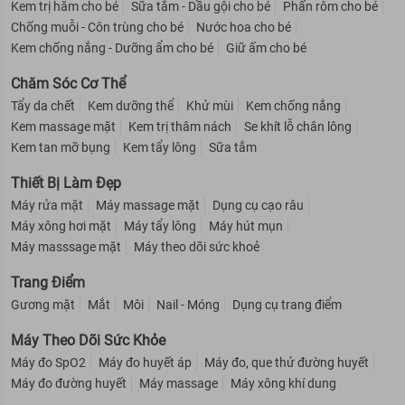
Kem trị hăm cho bé
Sữa tắm - Dầu gội cho bé
Phấn rôm cho bé
Chống muỗi - Côn trùng cho bé
Nước hoa cho bé
Kem chống nắng - Dưỡng ẩm cho bé
Giữ ấm cho bé
Chăm Sóc Cơ Thể
Tẩy da chết
Kem dưỡng thể
Khử mùi
Kem chống nắng
Kem massage mặt
Kem trị thâm nách
Se khít lỗ chân lông
Kem tan mỡ bụng
Kem tẩy lông
Sữa tắm
Thiết Bị Làm Đẹp
Máy rửa mặt
Máy massage mặt
Dụng cụ cạo râu
Máy xông hơi mặt
Máy tẩy lông
Máy hút mụn
Máy masssage mặt
Máy theo dõi sức khoẻ
Trang Điểm
Gương mặt
Mắt
Môi
Nail - Móng
Dụng cụ trang điểm
Máy Theo Dõi Sức Khỏe
Máy đo SpO2
Máy đo huyết áp
Máy đo, que thử đường huyết
Máy đo đường huyết
Máy massage
Máy xông khí dung