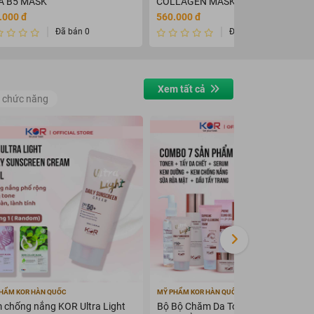
A B5 MASK
COLLAGEN MASK - ANTI
WARINKLE FUNCTION
.000 đ
560.000 đ
Đã bán 0
Đã bán 0
Xem tất cả
 chức năng
bụng.
hanh hơn.
ỡng ẩm, xóa vết nhăn,
ơ địa của mỗi người và
mô mỡ và làm săn chắc
mỡ.
HẨM KOR HÀN QUỐC
MỸ PHẨM KOR HÀN QUỐC
 chống nắng KOR Ultra Light
Bộ Bộ Chăm Da Toàn Diện KOR ( 7