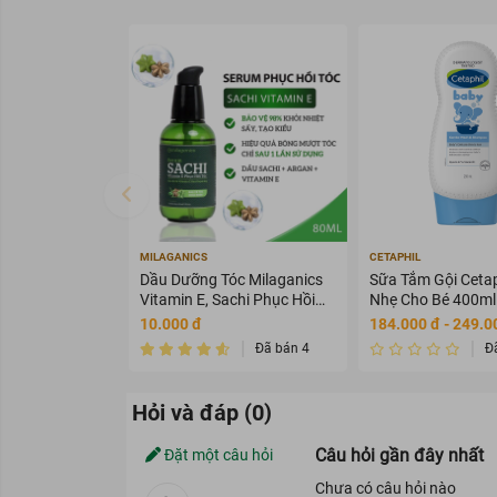
MILAGANICS
CETAPHIL
Dầu Dưỡng Tóc Milaganics
Sữa Tắm Gội Cetap
Vitamin E, Sachi Phục Hồi
Nhẹ Cho Bé 400ml
Tóc 80ml
10.000 đ
184.000 đ - 249.0
Đã bán 4
Đ
Hỏi và đáp (0)
Câu hỏi gần đây nhất
Đặt một câu hỏi
Chưa có câu hỏi nào
Kem tan mỡ bụng T