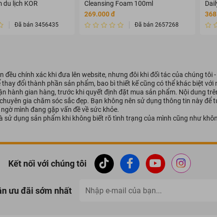
 du lịch KOR
Cleansing Foam 100ml
Dai
n toàn tuyệt đối, không gây kích ứng, bỏng da.
+++
269.000 đ
368
ất
Đã bán 3456435
Đã bán 2657268
hất piperin từ tiêu đen có tác dụng sinh nhiệt, kết hợp tính nóng từ gừng 
c dụng làm tăng lưu thông khí huyết, đặc biệt có tác dụng trong việc gi
 đều chính xác khi đưa lên website, nhưng đôi khi đối tác của chúng tôi 
ể thay đổi thành phần sản phẩm, bao bì thiết kế cũng có thể khác biệt vớ
ính nóng do trong thành phần chứa Gingerol và shogaol ức chế việc tái t
vận hành gian hàng, trước khi quyết định đặt mua sản phẩm. Nội dung tr
c da, hạn chế tình trạng mỡ tích tụ.
 chuyên gia chăm sóc sắc đẹp. Bạn không nên sử dụng thông tin này để tự
hi ngờ mình đang gặp vấn đề về sức khỏe.
à sử dụng sản phẩm khi không biết rõ tình trạng của mình cũng như khôn
Kết nối với chúng tôi
ận ưu đãi sớm nhất