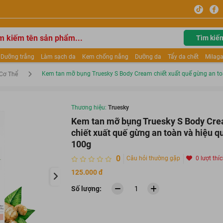
Tìm kiế
Dưỡng trắng
Làm sạch da
Kem chống nắng
Dưỡng da
Tẩy da chết
Milaga
tẩy trang
Kem trang điểm
Dưỡng trắng Dior
Mỹ phẩm
Mặt nạ
Tinh chất
Kem tan mỡ bụng Truesky S Body Cream chiết xuất quế gừng an to
Cơ Thể
ửa mặt
Kem Mộc Qua
Thương hiệu:
Truesky
Kem tan mỡ bụng Truesky S Body Cr
chiết xuất quế gừng an toàn và hiệu q
100g
0
Câu hỏi thường gặp
0 lượt thí
125.000 đ
Số lượng: