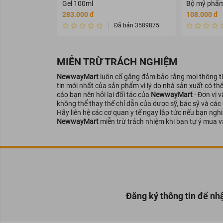
Gel 100ml
Bộ mỹ phẩm
Thành phần từ thiên nhiên a
283.000 đ
108.000 đ
Thành phần hoạt ch
Đã bán 3589875
Piper Nigrum Seed Oil
: hoạt c
đốt cháy năng lượng.
MIỄN TRỪ TRÁCH NGHIỆM
Cinnamon Cassia Bark Oil
: tá
đường có trong máu.
NewwayMart
luôn cố gắng đảm bảo rằng mọi thông tin
tin mới nhất của sản phẩm vì lý do nhà sản xuất có th
Zingiber Officinale Root Oil
: t
cáo bạn nên hỏi lại đối tác của
NewwayMart
- Đơn vị 
lượng cholesterol giúp săn chắ
không thể thay thế chỉ dẫn của dược sỹ, bác sỹ và các
Hãy liên hệ các cơ quan y tế ngay lập tức nếu bạn ng
Lưu ý
NewwayMart
miễn trừ trách nhiệm khi bạn tự ý mua v
Đăng ký thông tin để nh