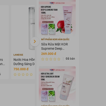
- 29%
MỸ PHẨM KOR HÀN QUỐC
Sữa Rửa Mặt KOR
Supreme Deep
Cleansing Foam
269.000 đ
LANEIGE
ANGEL'S LIQUID
100ml
Đã bán 2657268
rs
Nước Hoa Hồng Laneige
Kem Dưỡng Angel's Liquid
ạnh
Dưỡng Sáng Da 120ml
Làm Mờ Nám Chuyên Sâu
50ml
750.000 đ
569.000 đ
799.000 đ
5
Đã bán 0
Đã bán 0
iệu quả 100g