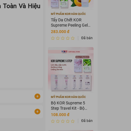
 Toàn Và Hiệu
MỸ PHẨM KOR HÀN QUỐC
Tẩy Da Chết KOR
Supreme Peeling Gel
100ml
283.000 đ
Đã bán 3589875
MỸ PHẨM KOR HÀN QUỐC
Bộ KOR Supreme 5
Step Travel Kit - Bộ
mỹ phẩm du lịch KOR
108.000 đ
Đã bán 3456435