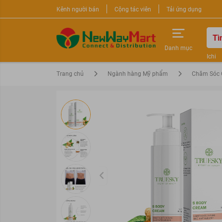
Kênh người bán
Cộng tác viên
Tải ứng dụng
Danh mục
Ichi
Nước 
Trang chủ
Ngành hàng Mỹ phẩm
Chăm Sóc 
Sữa r