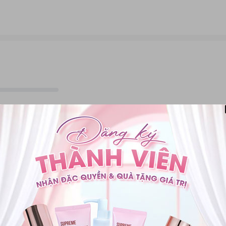
hị em phiền muộn và mất đi tự tin. Trước tình trạng đó, ngoài dùng muố
kem tan mỡ bụng với mục đích đánh tan mỡ thừa.
lựa chọn được loại kem tan mỡ bụng đúng chuẩn để đạt được hiệu quả nh
em tan mỡ bụng Truesky S Body Cream
chiết xuất quế gừng cực kỳ hữu h
Tan Mỡ Bụng Truesky S Body Cream Chiết Xuấ
00g
g sản phẩm đắc lực hỗ trợ chị em lấy lại vòng eo con ong. Kem tan mỡ 
c đầy sự phân huỷ mỡ, làm tan chảy, giúp cơ thể đào thải mỡ thừa hiệu 
0
ạng như dạng gel, cream…
Nguyên tắc đánh 
ody Cream có chứa các thành phần phân huỷ mỡ, những chất này thẩm
0 đánh giá
 này chúng sẽ phân huỷ và làm giảm kích thước mô mỡ thông qua quá t
n mồ hôi. Một số thành phần khác lại có tác dụng làm giãn mạch máu 
éo được đốt cháy nhanh hơn.
Lọc the
eam phù hợp với mọi loại da.
 da