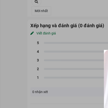
Vòng hai quá khổ luôn khiến c
chị em tìm đến các sản phẩm 
Thế nhưng nhiều chị em chưa 
xin giới thiệu dòng sản phẩm
K
Xếp hạng và đánh giá (0 đánh giá)
Hiệu quả của Kem 
Viết đánh giá
Toàn Và Hiệu Quả 1
Kem tan mỡ là một trong nhữn
mỡ vùng bụng, làm nóng và thú
trường kem tan mỡ có nhiều d
Kem tan mỡ bụng Truesky S B
trong máu và các mô mỡ. Khi
đào thải ra ngoài bằng tuyế
thông, chính vì thế mà chất b
Loại da phù hợp
0
nhận xét
Kem tan mỡ Truesky S Body Cr
Giải pháp tình trạng