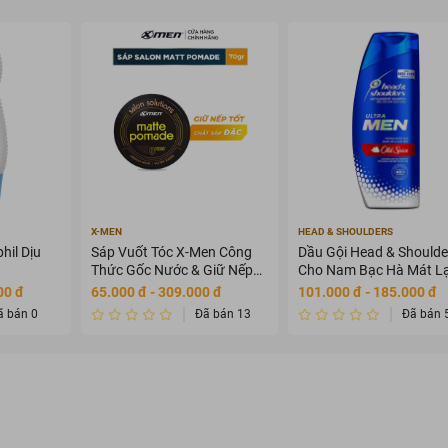
X-MEN
HEAD & SHOULDERS
hil Dịu
Sáp Vuốt Tóc X-Men Công
Dầu Gội Head & Shoulde
Thức Gốc Nước & Giữ Nếp
Cho Nam Bạc Hà Mát L
8H 70g
650ml
00 đ
65.000 đ - 309.000 đ
101.000 đ - 185.000 đ
ã bán 0
Đã bán 13
Đã bán 
ruesky S Body Cream chiết xuất quế gừng an toàn và h