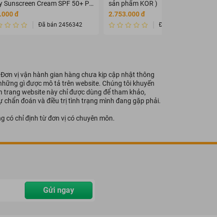
ly Sunscreen Cream SPF 50+ PA
sản phẩm KOR )
+
.000 đ
2.753.000 đ
Đã bán 2456342
Đã bán 2345675
giúp thúc đẩy quá trình
ữ sự ổn định của lượng
- Đơn vị vận hành gian hàng chưa kịp cập nhật thông
i những gì được mô tả trên website. Chúng tôi khuyến
ạo các mô mỡ mới, giảm
ên trang website này chỉ được dùng để tham khảo,
 chẩn đoán và điều trị tình trạng mình đang gặp phải.
g có chỉ định từ đơn vị có chuyên môn.
Gửi ngay