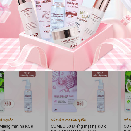
HÀN QUỐC
MỸ PHẨM KOR HÀN QUỐC
MỸ P
Miếng mặt nạ KOR
COMBO 50 Miếng mặt nạ KOR
COM