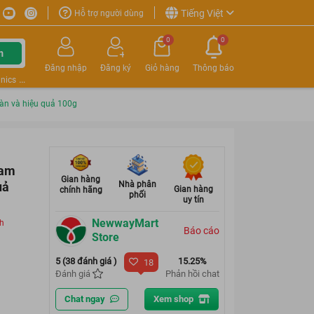
Tiếng Việt
Hỗ trợ người dùng
0
0
m
Đăng nhập
Đăng ký
Giỏ hàng
Thông báo
nics
àn và hiệu quả 100g
eam
Gian hàng
uả
Nhà phân
Gian hàng
chính hãng
phối
uy tín
NewwayMart
ch
Báo cáo
Store
5 (38 đánh giá )
15.25%
18
Đánh giá
Phản hồi chat
Chat ngay
Xem shop