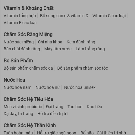
Phù hợp cho mọi loại da, đặc biệt là da nhạy cảm.
Vitamin & Khoáng Chất
Vitamin tổng hợp
Bổ sung canxi & vitamin D
Vitamin C các loại
Ưu thế nổi bật:
Vitamin E các loại
Lactic Acid chiết xuất từ sữa
giúp tạo độ pH acid cho âm
đạo, bảo vệ da tự nhiên và hạn chế sự phát triển của vi
Chăm Sóc Răng Miệng
khuẩn gây bệnh.
Nước súc miệng
Chỉ nha khoa
Kem đánh răng
Thành phần tự nhiên Lactoserum
giúp bảo vệ dịu nhẹ cho
Bàn chải đánh răng
Máy tăm nước
Làm trắng răng
làn da nhạy cảm, ngăn ngừa viêm nhiễm.
Bộ Sản Phẩm
Độ pH cân bằng 3.5-4.7 giữ âm đạo có độ ẩm tự nhiên ngay
sau khi rửa.
Bộ sản phẩm chăm sóc da
Bộ sản phẩm chăm sóc tóc
Mùi hương tinh tế tạo cảm giác dễ chịu.
Nước Hoa
Đã kiểm nghiệm trên da, an toàn và phù hợp để sử dụng
Nước hoa nam
Nước hoa nữ
Nước hoa unisex
hàng ngày.
Chăm Sóc Hệ Tiêu Hóa
Men vi sinh probiotic
Đại tràng
Táo bón
Khó tiêu
Dạ dày, tá tràng
Hỗ trợ điều trị trĩ
Chăm Sóc Hệ Thần Kinh
Tuần hoàn máu
Hỗ trợ giấc ngủ ngon
Bổ não - Cải thiện trí nhớ