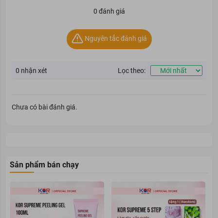
1. Dung Dịch Vệ Sinh Phụ Nữ Lactacyd Odor Fresh Ngăn
0 đánh giá
Mùi 24H
Dung Dịch Vệ Sinh Phụ Nữ Lactacyd Odor Fresh Ngăn Mùi
Nguyên tắc đánh giá
24H
với chiết xuất lá trầu không và hoa hồng, kết hợp cùng tinh
chất sữa giúp nhẹ nhàng làm sạch và bảo vệ da vùng kín nhạy
cảm, đồng thời ngăn mùi suốt 24 giờ, giảm thiểu tình trạng
ngứa ngáy, rát bỏng hay mùi khó chịu, mang đến cho bạn cảm
0
nhận xét
Lọc theo:
giác thoải mái và tươi mát suốt cả ngày dài.
Chưa có bài đánh giá.
Sản phẩm bán chạy