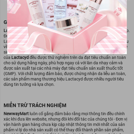
GIỚI THIỆU VỀ THƯƠNG HIỆU
Lactacyd
là một thương hiệu của tập đoàn Sanofi có trụ sở tại Pháp.
Được phụ nữ khắp nơi trên thế giới tin cậy suốt hơn 30 năm qua,
Lactacyd được công nhận là chuyên gia chăm sóc nhu cầu thiết yếu
về vệ sinh phụ nữ ở mọi lứa tuổi với các sản phẩm như dung dịch vệ
2. Dung Dịch Vệ Sinh Phụ Nữ Lactacyd Soft & Silky Dưỡng
sinh phụ nữ, sữa tắm gội hàng ngày cho bé. Tất cả các sản phẩm
Ẩm
của
Lactacyd
đều được thử nghiệm trên da đạt tiêu chuẩn an toàn
cho sử dụng hằng ngày, phù hợp ngay cả với làn da nhạy cảm và
Dung Dịch Vệ Sinh Phụ Nữ Lactacyd Soft & Silky Dưỡng
được sản xuất tại các nhà máy đạt tiêu chuẩn sản xuất thuốc tốt
Ẩm
với công thức được cải tiến bổ sung thêm 10% tinh chất
(GMP). Với chất lượng đảm bảo, được chứng nhận da liễu an toàn,
sữa giúp bảo vệ và dưỡng ẩm da vùng kín, cho cảm giác mềm
các sản phẩm mang thương hiệu Lactacyd được nhiều người tiêu
mại và mịn màng sau mỗi lần rửa, ngăn ngừa cảm giác khô,
dùng tin tưởng và lựa chọn.
ngứa.
MIỄN TRỪ TRÁCH NGHIỆM
NewwayMart
luôn cố gắng đảm bảo rằng mọi thông tin đều chính
xác khi đưa lên website, nhưng đôi khi đối tác của chúng tôi - Đơn vị
vận hành gian hàng chưa kịp cập nhật thông tin mới nhất của sản
phẩm vì lý do nhà sản xuất có thể thay đổi thành phần sản phẩm,