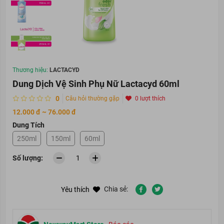
Thương hiệu:
LACTACYD
Dung Dịch Vệ Sinh Phụ Nữ Lactacyd 60ml
0
Câu hỏi thường gặp
0 lượt thích
12.000 đ ~ 76.000 đ
Dung Tích
250ml
150ml
60ml
Số lượng:
Chia sẻ:
Yêu thích