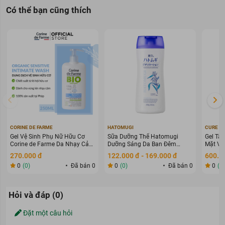
Có thể bạn cũng thích
Dòng sản phẩm
Dung Dịch Vệ Sinh Phụ Nữ Lactacyd
Feminine Wash
hiện đã có mặt tại Newway Mart với các loại:
Dòng CHĂM SÓC CƠ BẢN:
Odor Fresh (màu xanh lá):
Giúp ngăn mùi suốt 24 giờ
(60ml; 150ml; 250ml)
Dòng CHĂM SÓC NÂNG CAO:
Soft & Silky (màu tím):
giúp dưỡng ẩm sau mỗi lần dùng
(150ml; 250ml)
CORINE DE FARME
HATOMUGI
CURE
Pro Sensitive (màu nâu):
giúp bảo vệ dịu nhẹ cho làn da
Gel Vệ Sinh Phụ Nữ Hữu Cơ
Sữa Dưỡng Thể Hatomugi
Gel Tẩy
nhạy cảm (250ml)
Corine de Farme Da Nhạy Cảm
Dưỡng Sáng Da Ban Đêm
Mặt Và
250ml
400ml
270.000 đ
122.000 đ - 169.000 đ
600.0
Pearly Intimate (màu xanh biển):
giúp phục hồi sắc da vùng
0
(0)
Đã bán 0
0
(0)
Đã bán 0
0
(0
kín (60ml; 150ml)
Extra Nourish (màu vàng):
giúp dưỡng ẩm và làm căng mịn
vùng kín (150ml)
Hỏi và đáp (0)
Đặt một câu hỏi