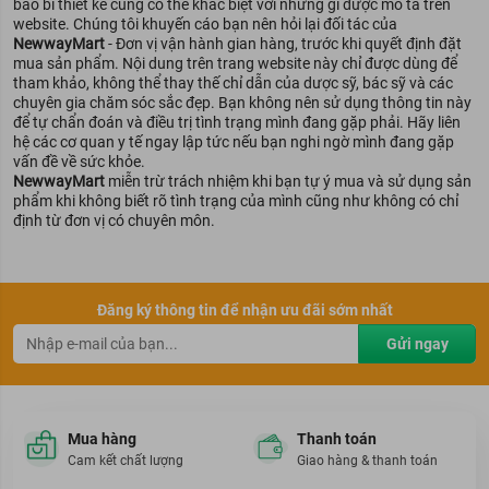
bao bì thiết kế cũng có thể khác biệt với những gì được mô tả trên
website. Chúng tôi khuyến cáo bạn nên hỏi lại đối tác của
NewwayMart
- Đơn vị vận hành gian hàng, trước khi quyết định đặt
mua sản phẩm. Nội dung trên trang website này chỉ được dùng để
tham khảo, không thể thay thế chỉ dẫn của dược sỹ, bác sỹ và các
chuyên gia chăm sóc sắc đẹp. Bạn không nên sử dụng thông tin này
để tự chẩn đoán và điều trị tình trạng mình đang gặp phải. Hãy liên
hệ các cơ quan y tế ngay lập tức nếu bạn nghi ngờ mình đang gặp
vấn đề về sức khỏe.
NewwayMart
miễn trừ trách nhiệm khi bạn tự ý mua và sử dụng sản
phẩm khi không biết rõ tình trạng của mình cũng như không có chỉ
định từ đơn vị có chuyên môn.
Đăng ký thông tin để nhận ưu đãi sớm nhất
Gửi ngay
Mua hàng
Thanh toán
Đối tượng sử dụng:
Cam kết chất lượng
Giao hàng & thanh toán
Sản phẩm phù hợp cho mọi phụ nữ.