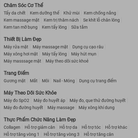
Chăm Sóc Cơ Thể
Tẩy da chết
Kem dưỡng thể
Khử mùi
Kem chống nắng
Kem massage mặt
Kem trị thâm nách
Se khít lỗ chân lông
Kem tan mỡ bụng
Kem tẩy lông
Sữa tắm
Thiết Bị Làm Đẹp
Máy rửa mặt
Máy massage mặt
Dụng cụ cạo râu
Máy xông hơi mặt
Máy tẩy lông
Máy hút mụn
Máy masssage mặt
Máy theo dõi sức khoẻ
Trang Điểm
Gương mặt
Mắt
Môi
Nail - Móng
Dụng cụ trang điểm
Máy Theo Dõi Sức Khỏe
Máy đo SpO2
Máy đo huyết áp
Máy đo, que thử đường huyết
Máy đo đường huyết
Máy massage
Máy xông khí dung
Thực Phẩm Chức Năng Làm Đẹp
Đối tượng sử dụng:
Collagen
Hỗ trợ giảm cân
Hỗ trợ da
Hỗ trợ tóc
Hỗ trợ khác
Hỗ trợ tăng vòng 1
Hỗ trợ tăng vòng 3
Hỗ trợ tăng cân
Sản phẩm dành cho vệ sinh vùng kín hàng ngày ở phái nữ.