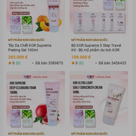
MỸ PHẨM KOR HÀN QUỐC
MỸ PHẨM KOR HÀN QUỐC
Tẩy Da Chết KOR Supreme
Bộ KOR Supreme 5 Step Travel
Peeling Gel 100ml
Kit - Bộ mỹ phẩm du lịch KOR
283.000 đ
108.000 đ
0
(0)
Đã bán 3589875
0
(0)
Đã bán 3456435
Đối tượng sử dụng:
Tất cả chị em phụ nữ mọi lứa tuổi, đặc biệt bé gái tuổi dậy
thì.
Phụ nữ trong thời kỳ mang thai và sau sinh.
Ưu thế nổi bật:
Chiết xuất lá trầu không và hoa hồng
giúp ngăn sự phát
triển của vi khuẩn có hại, ngăn mùi khó chịu và bảo vệ vùng
MỸ PHẨM KOR HÀN QUỐC
MỸ PHẨM KOR HÀN QUỐC