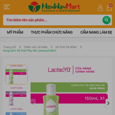
0
MỸ PHẨM
THỰC PHẨM CHỨC NĂNG
CẨM NANG LÀM ĐẸP
Trang chủ
Chăm sóc cá nhân
Vệ Sinh Cá Nhân
Dung Dịch Vệ Sinh Phụ Nữ Lactacyd 60ml