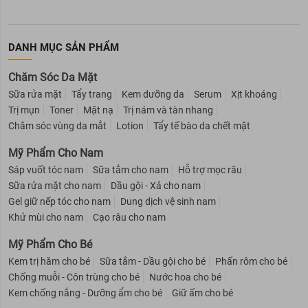
DANH MỤC SẢN PHẨM
Chăm Sóc Da Mặt
Sữa rửa mặt
Tẩy trang
Kem dưỡng da
Serum
Xịt khoáng
Trị mụn
Toner
Mặt nạ
Trị nám và tàn nhang
3. Dung Dịch Vệ Sinh Phụ Nữ Lactacyd Pro Sensitive Cho
Chăm sóc vùng da mắt
Lotion
Tẩy tế bào da chết mặt
Da Nhạy Cảm
Mỹ Phẩm Cho Nam
Dung Dịch Vệ Sinh Phụ Nữ Lactacyd Pro Sensitive Cho Da
Nhạy Cảm
với chiết xuất từ sữa và thành phần tự nhiên
Sáp vuốt tóc nam
Sữa tắm cho nam
Hỗ trợ mọc râu
Lactoserum giúp bảo vệ dịu nhẹ và kháng khuẩn trên da, ngăn
Sữa rửa mặt cho nam
Dầu gội - Xả cho nam
ngừa viêm nhiễm vùng nhạy cảm. Sản phẩm đã được kiểm
Gel giữ nếp tóc cho nam
Dung dịch vệ sinh nam
nghiệm trên da, thích hợp sử dụng hằng ngày, nhẹ nhàng và an
Khử mùi cho nam
Cạo râu cho nam
toàn. Mùi hương tinh tế tạo cảm giác dễ chịu.
Mỹ Phẩm Cho Bé
Kem trị hăm cho bé
Sữa tắm - Dầu gội cho bé
Phấn rôm cho bé
Chống muỗi - Côn trùng cho bé
Nước hoa cho bé
Kem chống nắng - Dưỡng ẩm cho bé
Giữ ấm cho bé