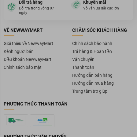
Đổi trả hàng
Khuyến mãi
Đổi trả trong vòng 07
Vô vàn ưu đãi cực lớn
Ưu thế nổi bật:
ngày
Chứa tinh chất dưỡng ẩm giúp làm mềm mại vùng kín, giữ độ
pH cân bằng cho da không gây khô căng kít sau khi sử dụng.
VỀ NEWWAYMART
CHĂM SÓC KHÁCH HÀNG
Lactic Acid, Lactoserum giảm tình trạng khô, ngứa, kháng
khuẩn, kháng nấm, kháng viêm, ngăn kích ứng và ngăn ngừa
Giới thiệu về NewwayMart
Chính sách bảo hành
sự phát triển của vi khuẩn có hại.
Kênh người bán
Trả hàng & Hoàn tiền
Điều khoản NewwayMart
Vận chuyển
Chính sách bảo mật
Thanh toán
Hướng dẫn bán hàng
Hướng dẫn mua hàng
Trung tâm trợ giúp
PHƯƠNG THỨC THANH TOÁN
PHƯƠNG THỨC VẬN CHUYỂN