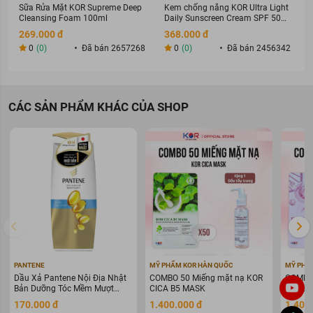
nhạy cảm khỏi cảm giác ngứa ngáy, rát bỏng.
Sữa Rửa Mặt KOR Supreme Deep
Kem chống nắng KOR Ultra Light
Cleansing Foam 100ml
Daily Sunscreen Cream SPF 50+
Tinh chất sữa tự nhiên
giúp dưỡng ẩm cho da mềm mại.
PA ++++
269.000 đ
368.000 đ
Hương thơm tươi mát tạo cảm giác dễ chịu sau khi dùng.
0
(0)
Đã bán 2657268
0
(0)
Đã bán 2456342
Sản phẩm đã qua kiểm nghiệm da liễu, an toàn và thích hợp
sử dụng hàng ngày.
CÁC SẢN PHẨM KHÁC CỦA SHOP
PANTENE
MỸ PHẨM KOR HÀN QUỐC
MỸ PHẨ
Dầu Xả Pantene Nội Địa Nhật
COMBO 50 Miếng mặt nạ KOR
COMBO 
Bản Dưỡng Tóc Mềm Mượt
CICA B5 MASK
COLLAG
400g
WARIN
170.000 đ
1.400.000 đ
1.400