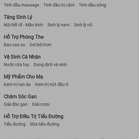
Tinh dầu massage
Tinh dầu trị cảm
Tinh dầu xông
Tăng Sinh Lý
Nội tiết tố - Mãn kinh
Sinh lý nam
Sinh lý nữ
Hỗ Trợ Phòng The
Bao cao su
Gel bôi trơn
Vệ Sinh Cá Nhân
Nước rửa tay
Dung dịch vệ sinh
Mỹ Phẩm Cho Mẹ
Kem trị rạn da
Kem trị nứt đầu ti
Chăm Sóc Gan
4. Dung Dịch Vệ Sinh Phụ Nữ Lactacyd Pearly
Giải độc gan
Giải rượu
Intimate Phục Hồi Sắc Da
Dung Dịch Vệ Sinh Phụ Nữ Lactacyd Pearly Intimate Phục
Hỗ Trợ Điều Trị Tiểu Đường
Hồi Sắc Da
với thành phần Algowhite có khả năng dưỡng sáng,
Tiểu đường
Sữa tiểu đường
hỗ trợ phục hồi sắc da vùng kín. Đồng thời, công thức đặc biệt
của các tinh chất sữa tự nhiên bổ sung - lactoserum và axit
lactic giúp làm sạch dịu nhẹ, bảo vệ và duy trì sự cân bằng pH