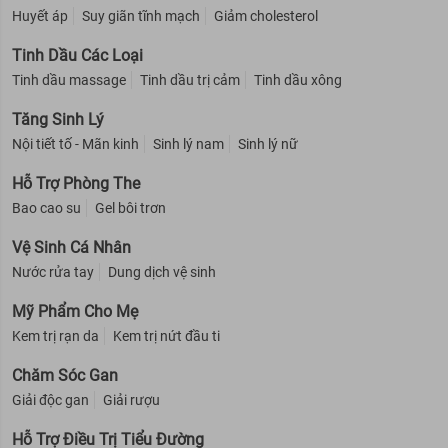
Huyết áp
Suy giãn tĩnh mạch
Giảm cholesterol
Tinh Dầu Các Loại
Tinh dầu massage
Tinh dầu trị cảm
Tinh dầu xông
Tăng Sinh Lý
Nội tiết tố - Mãn kinh
Sinh lý nam
Sinh lý nữ
Hỗ Trợ Phòng The
Bao cao su
Gel bôi trơn
Vệ Sinh Cá Nhân
Nước rửa tay
Dung dịch vệ sinh
Mỹ Phẩm Cho Mẹ
Kem trị rạn da
Kem trị nứt đầu ti
Chăm Sóc Gan
Giải độc gan
Giải rượu
Hỗ Trợ Điều Trị Tiểu Đường