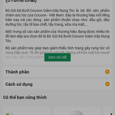
(310ml/chai)
Bộ Gội Xả Bưởi Cocoon Giảm Gãy Rụng Tóc
là bộ đôi sản phẩm
chăm sóc tóc của Cocoon - Việt Nam. Đây là thương hiệu nổi tiếng
hiện nay với các dòng sản phẩm thuần chay như: dầu gội, dầu
dưỡng tóc, tẩy tế bào chết, tẩy trang, sữa rửa mặt,...
Một trong số các sản phẩm của thương hiệu đang được nhiều tín
đồ làm đẹp lựa chọn đó là Bộ Gội Xả Bưởi Cocoon Giảm Gãy Rụng
Tóc.
Bộ sản phẩm này giúp bạn giảm thiểu tình trạng gãy rụng tóc vô
cùng hiệu quả. Từ đó giúp bạn nhanh chóng sở hữu mái tóc mượt
mà, dày dặn, bồng bềnh như mong muốn.
Xem chi tiết
Hiệu quả của Bộ Gội Xả Bưởi Cocoon Giảm
Thành phần
Gãy Rụng Tóc (310ml/chai)
Cách sử dụng
Dầu Gội Bưởi Cocoon có chứa thành phần hoạt chất được chiết
xuất từ tinh dầu vỏ bưởi. Vì vậy, dầu gội có tác dụng làm sạch sâu
da đầu và nuôi dưỡng nang tóc chắc khỏe. Từ đó, khi sử dụng dầu
Có thể bạn cũng thích
gội này thường xuyên sẽ giúp tóc giảm tình trạng bị gãy rụng, khô
rối một cách hiệu quả.
Chỉ sau một thời gian ngắn sử dụng
bộ sản phẩm chăm sóc tóc
,
bạn sẽ thấy tóc trở nên dày dặn hơn, óng ả hơn rõ rệt.