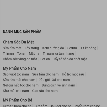
DANH MỤC SẢN PHẨM
Chăm Sóc Da Mặt
Sữa rửa mặt
Tẩy trang
Kem dưỡng da
Serum
Xịt khoáng
Trị mụn
Toner
Mặt nạ
Trị nám và tàn nhang
Chăm sóc vùng da mắt
Lotion
Tẩy tế bào da chết mặt
Mỹ Phẩm Cho Nam
Sáp vuốt tóc nam
Sữa tắm cho nam
Hỗ trợ mọc râu
Sữa rửa mặt cho nam
Dầu gội - Xả cho nam
Gel giữ nếp tóc cho nam
Dung dịch vệ sinh nam
Khử mùi cho nam
Cạo râu cho nam
Mỹ Phẩm Cho Bé
Kem trị hăm cho bé
Sữa tắm - Dầu gội cho bé
Phấn rôm cho bé