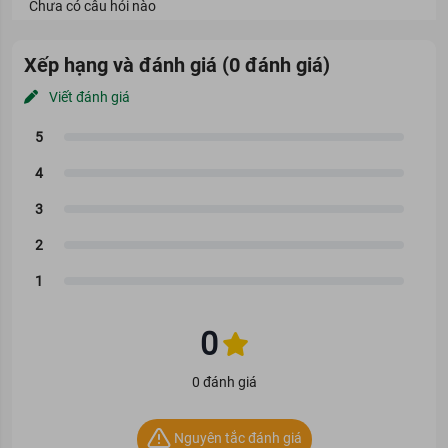
Chưa có câu hỏi nào
Xếp hạng và đánh giá (0 đánh giá)
Viết đánh giá
Bộ Gội Xả Bưởi Cocoon Giảm Gãy Rụng Tóc (310ml/chai)
Loại tóc phù hợp
Bộ Gội Xả Bưởi Cocoon Giảm Gãy Rụng Tóc là sản phẩm phù hợp
với mọi loại tóc.
Giải pháp cho tình trạng tóc
Bộ Gội Xả Bưởi Cocoon Giảm Gãy Rụng Tóc là giải pháp cho tóc
mỏng yếu, hư tổn, dễ gãy rụng.
0
Ưu thế nổi bật
0 đánh giá
Ưu thế nổi bật của Dầu Gội Bưởi Cocoon Giảm Gãy Rụng Tóc
310ml:
Sản phẩm có khả năng kháng khuẩn và chống oxy hóa cao. Từ
Nguyên tắc đánh giá