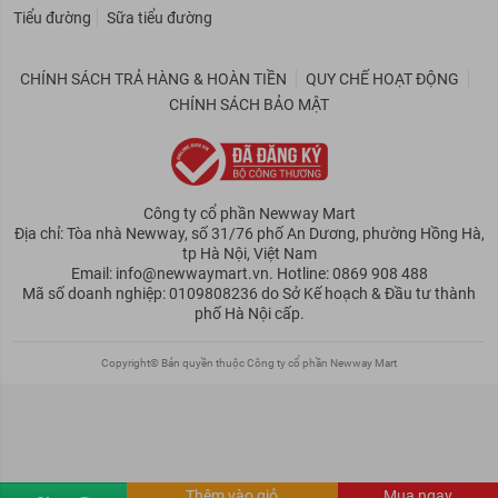
Tiểu đường
Sữa tiểu đường
CHÍNH SÁCH TRẢ HÀNG & HOÀN TIỀN
QUY CHẾ HOẠT ĐỘNG
CHÍNH SÁCH BẢO MẬT
Công ty cổ phần Newway Mart
Địa chỉ: Tòa nhà Newway, số 31/76 phố An Dương, phường Hồng Hà,
tp Hà Nội, Việt Nam
Email: info@newwaymart.vn. Hotline: 0869 908 488
Mã số doanh nghiệp: 0109808236 do Sở Kế hoạch & Đầu tư thành
phố Hà Nội cấp.
Copyright© Bản quyền thuộc Công ty cổ phần Newway Mart
Thêm vào giỏ
Mua ngay