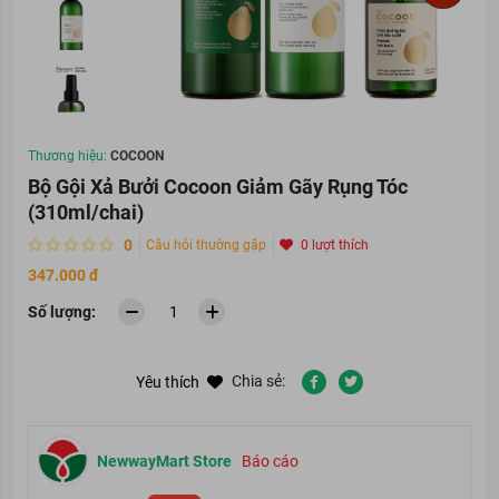
Thương hiệu:
COCOON
Bộ Gội Xả Bưởi Cocoon Giảm Gãy Rụng Tóc
(310ml/chai)
0
Câu hỏi thường gặp
0 lượt thích
347.000 đ
Số lượng:
Chia sẻ:
Yêu thích
NewwayMart Store
Báo cáo