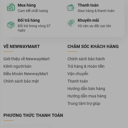
Mua hàng
Thanh toán
Bảo quản Bộ Gội Xả Bưởi Cocoon ở nơi khô thoáng, tránh nơi ẩm
ướt, có ánh nắng mặt trời chiếu vào.
Cam kết chất lượng
Giao hàng & thanh toán
Bạn đang tìm kiếm địa chỉ bán các phẩm chăm sóc tóc an toàn,
Đổi trả hàng
Khuyến mãi
uy tín, chính hãng? Hãy ghé qua Mỹ phẩm chính hãng
Đổi trả trong vòng 07
Vô vàn ưu đãi cực lớn
Newway Mart
để tham khảo Bộ Gội Xả Bưởi Cocoon Giảm Gãy
ngày
Rụng Tóc (310ml/chai) nhé!
Thông số sản phẩm
VỀ NEWWAYMART
CHĂM SÓC KHÁCH HÀNG
Thương hiệu:
Cocoon
Giới thiệu về NewwayMart
Chính sách bảo hành
Kênh người bán
Trả hàng & Hoàn tiền
Xuất xứ thương hiệu:
Việt Nam
Điều khoản NewwayMart
Vận chuyển
Chính sách bảo mật
Thanh toán
Hướng dẫn bán hàng
Sản xuất tại:
Việt Nam
Hướng dẫn mua hàng
Trung tâm trợ giúp
Dung tích:
310ml
PHƯƠNG THỨC THANH TOÁN