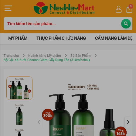
0
MỸ PHẨM
THỰC PHẨM CHỨC NĂNG
CẨM NANG LÀM ĐẸP
Trang chủ
Ngành hàng Mỹ phẩm
Bộ Sản Phẩm
Bộ Gội Xả Bưởi Cocoon Giảm Gãy Rụng Tóc (310ml/chai)