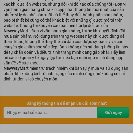
xác khi đưa lên website, nhưng đôi khi đối tác của chúng tôi - Đơn vị
vận hành gian hàng chưa kịp cập nhật thông tin mới nhất của sản
phẩm vì lý do nhà sản xuất có thể thay đổi thành phần sản phẩm,
bao bì thiết kế cũng có thể khác biệt với những gì được mô tả trên
website. Chúng tôi khuyến cáo bạn nên hỏi lại đối tác của
NewwayMart
- Đơn vị vận hành gian hàng, trước khi quyết định đặt
mua sản phẩm. Nội dung trên trang website này chỉ được dùng để
tham khảo, không thể thay thế chỉ dẫn của dược sỹ, bác sỹ và các
chuyên gia chăm sóc sắc đẹp. Bạn không nên sử dụng thông tin này
Thành phần của Bộ Gội Xả Bưởi Cocoon Giảm Gãy Rụng Tóc
để tự chẩn đoán và điều trị tình trạng mình đang gặp phải. Hãy liên
(310ml/chai)
hệ các cơ quan y tế ngay lập tức nếu bạn nghi ngờ mình đang gặp
vấn đề về sức khỏe.
Lưu ý
NewwayMart
miễn trừ trách nhiệm khi bạn tự ý mua và sử dụng sản
phẩm khi không biết rõ tình trạng của mình cũng như không có chỉ
định từ đơn vị có chuyên môn.
Cần kết hợp sử dụng combo dầu gội và dầu xả đều đặn để đạt
hiệu quả tối đa trong việc chăm sóc tóc.
Sau khi đã hoàn thành bước gội đầu, bạn nên thoa dầu xả lên tóc
và xoa bóp nhẹ nhàng. Hãy vuốt nhẹ từ chân tóc đến ngọn tóc,
Đăng ký thông tin để nhận ưu đãi sớm nhất
đồng thời massage da đầu nhiều lần. Bởi vì hành động này sẽ
giúp các mạch máu lưu thông, nuôi dưỡng tóc tốt hơn, sau đó xả
Gửi ngay
sạch với nước.
Bảo quản