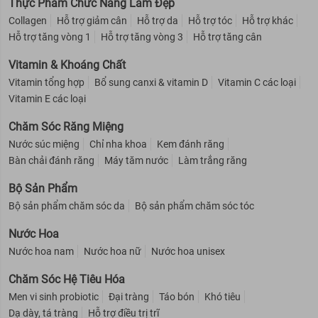
Thực Phẩm Chức Năng Làm Đẹp
Collagen
Hỗ trợ giảm cân
Hỗ trợ da
Hỗ trợ tóc
Hỗ trợ khác
Hỗ trợ tăng vòng 1
Hỗ trợ tăng vòng 3
Hỗ trợ tăng cân
Vitamin & Khoáng Chất
Vitamin tổng hợp
Bổ sung canxi & vitamin D
Vitamin C các loại
Vitamin E các loại
Chăm Sóc Răng Miệng
Nước súc miệng
Chỉ nha khoa
Kem đánh răng
Bàn chải đánh răng
Máy tăm nước
Làm trắng răng
Bộ Sản Phẩm
Bộ sản phẩm chăm sóc da
Bộ sản phẩm chăm sóc tóc
Nước Hoa
Nước hoa nam
Nước hoa nữ
Nước hoa unisex
Chăm Sóc Hệ Tiêu Hóa
Men vi sinh probiotic
Đại tràng
Táo bón
Khó tiêu
Dạ dày, tá tràng
Hỗ trợ điều trị trĩ