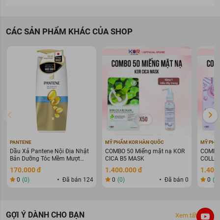
CÁC SẢN PHẨM KHÁC CỦA SHOP
Ưu thế của Bộ Gội Xả Bưởi Cocoon Giảm Gãy Rụng Tóc
(310ml/chai)
PANTENE
MỸ PHẨM KOR HÀN QUỐC
MỸ PHẨ
Dầu Xả Pantene Nội Địa Nhật
COMBO 50 Miếng mặt nạ KOR
COMBO 
Thành phần hoạt chất
Bản Dưỡng Tóc Mềm Mượt
CICA B5 MASK
COLLAG
400g
WARIN
170.000 đ
1.400.000 đ
1.400
Dầu Gội Bưởi Cocoon Giảm Gãy Rụng Tóc 310ml:
0
(0)
Đã bán 124
0
(0)
Đã bán 0
0
(0
Aqua/Water, Sodium Cocoyl Isethionate, Sodium
Laurylglucosides Hydroxypropylsulfonate, Glycerin, Disodium
Laureth Sulfosuccinate, Cocamidopropyl Betaine, Epilobium
GỢI Ý DÀNH CHO BẠN
Xem tất cả
Angustifolium Flower/Leaf/Stem Extract, Thymus Vulgaris