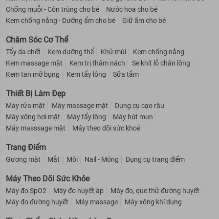
Chống muỗi - Côn trùng cho bé
Nước hoa cho bé
Kem chống nắng - Dưỡng ẩm cho bé
Giữ ấm cho bé
Chăm Sóc Cơ Thể
Tẩy da chết
Kem dưỡng thể
Khử mùi
Kem chống nắng
Kem massage mặt
Kem trị thâm nách
Se khít lỗ chân lông
Kem tan mỡ bụng
Kem tẩy lông
Sữa tắm
Thiết Bị Làm Đẹp
Máy rửa mặt
Máy massage mặt
Dụng cụ cạo râu
Máy xông hơi mặt
Máy tẩy lông
Máy hút mụn
Máy masssage mặt
Máy theo dõi sức khoẻ
Trang Điểm
Gương mặt
Mắt
Môi
Nail - Móng
Dụng cụ trang điểm
Máy Theo Dõi Sức Khỏe
Máy đo SpO2
Máy đo huyết áp
Máy đo, que thử đường huyết
Máy đo đường huyết
Máy massage
Máy xông khí dung