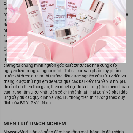
Extract, Triticum Vulgare (Wheat) Seed Extract, Calcium
Cocoon
ra đời với một lý do đơn giản là làm đẹp cho người Việt từ
Pantothenate, Mentha Piperita Oil, Dimethicone,
chính những nguồn nguyên liệu gần gũi, quen thuộc với sứ
Amodimethicone, Laureth-23, Pyridoxine Hcl, Tocopherol,
mệnh sinh ra để mang lại cho bạn một làn da, một mái tóc luôn khỏe
Polyquaternium-10, Laureth-4, Bis-(Isostearoyl/Oleoyl Isopropyl)
mạnh, trẻ trung và tràn đầy sức sống từ những nguồn nguyên liệu
Dimonium Methosulfate, Trisodium Ethylenediamine Disuccinate,
đơn giản và gần gũi mà bạn ăn hằng ngày.
Cocoon
luôn giữ một
Caramel, Phenoxyethanol, Stearamidopropyl Dimethylamine,
nhiệm vụ trong tâm trí: áp dụng các lợi ích của thực phẩm quanh ta
PEG-45M, Trideceth-10, Parfum, Citric Acid, BHT,
kết hợp với sự hiểu biết khoa học để tạo ra các sản phẩm mỹ phẩm
Ethylhexylglycerin.
an toàn và hiệu quả cho tất cả mọi người.
Cocoon
cam kết 100% nguyên liệu có nguồn gốc rõ ràng và an toàn
cho làn da: đây là lời hứa và cam kết tuyệt đối của chúng tôi. Tất cả
thành phần nguyên liệu trong các sản phẩm của chúng tôi đều có
chứng từ chứng minh nguồn gốc xuất xứ từ các nhà cung cấp
nguyên liệu trong và ngoài nước. Tất cả các sản phẩm mỹ phẩm
trước khi được đưa ra thị trường đều được nghiên cứu từ 12 đến 24
tháng, được thử nghiệm để vượt qua các bài kiểm tra về vi sinh, pH,
độ ổn định theo thời gian, theo nhiệt độ, độ kích ứng (theo tiêu chuẩn
của trung tâm DRC Nhật Bản có chi nhánh tại Thái Lan) và phải đáp
ứng đầy đủ các quy định và việc lưu thông trên thị trường theo quy
định của Bộ Y tế Việt Nam.
MIỄN TRỪ TRÁCH NGHIỆM
NewwayMart
luôn cố gắng đảm bảo rằng mọi thông tin đều chính