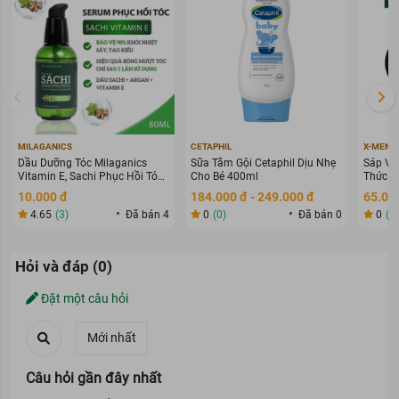
Dầu Xả Bưởi Cocoon cũng chứa thành phần được chiết xuất từ
tinh dầu vỏ bưởi. Vì vậy, sản phẩm có tác dụng chống oxy hóa
cho tóc, kháng khuẩn. Đồng thời bảo vệ tóc tránh khỏi các tác hại
từ môi trường, ánh nắng, hóa chất,... Từ đó, tóc được cung cấp
dưỡng chất đầy đủ và trở nên bóng mượt, giảm gãy rụng, xơ rối.
MILAGANICS
CETAPHIL
X-MEN
Dầu Dưỡng Tóc Milaganics
Sữa Tắm Gội Cetaphil Dịu Nhẹ
Sáp Vu
Vitamin E, Sachi Phục Hồi Tóc
Cho Bé 400ml
Thức G
80ml
70g
10.000 đ
184.000 đ - 249.000 đ
65.000
4.65
(3)
Đã bán 4
0
(0)
Đã bán 0
0
(0
Hỏi và đáp (0)
Đặt một câu hỏi
Câu hỏi gần đây nhất