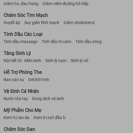
Giảm ho, đau họng
Giảm viêm đường hô hấp
Chăm Sóc Tim Mạch
Huyết áp
Suy giãn tĩnh mạch
Giảm cholesterol
Tinh Dầu Các Loại
Tinh dầu massage
Tinh dầu trị cảm
Tinh dầu xông
Tăng Sinh Lý
Nội tiết tố - Mãn kinh
Sinh lý nam
Sinh lý nữ
Hỗ Trợ Phòng The
Bao cao su
Gel bôi trơn
Vệ Sinh Cá Nhân
Nước rửa tay
Dung dịch vệ sinh
Mỹ Phẩm Cho Mẹ
Kem trị rạn da
Kem trị nứt đầu ti
Chăm Sóc Gan