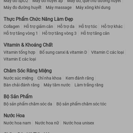
Máy đo SpO2
Máy đo huyết áp
Máy đo, que thử đường huyết
Máy đo đường huyết
Máy massage
Máy xông khí dung
Thực Phẩm Chức Năng Làm Đẹp
Collagen
Hỗ trợ giảm cân
Hỗ trợ da
Hỗ trợ tóc
Hỗ trợ khác
Hỗ trợ tăng vòng 1
Hỗ trợ tăng vòng 3
Hỗ trợ tăng cân
Vitamin & Khoáng Chất
Vitamin tổng hợp
Bổ sung canxi & vitamin D
Vitamin C các loại
Vitamin E các loại
Chăm Sóc Răng Miệng
Nước súc miệng
Chỉ nha khoa
Kem đánh răng
Bàn chải đánh răng
Máy tăm nước
Làm trắng răng
Bộ Sản Phẩm
Bộ sản phẩm chăm sóc da
Bộ sản phẩm chăm sóc tóc
Nước Hoa
Nước hoa nam
Nước hoa nữ
Nước hoa unisex