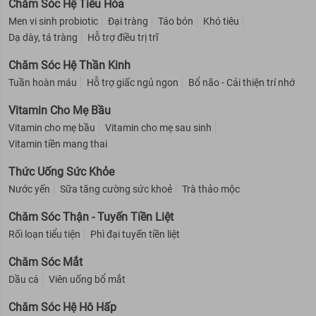
Chăm Sóc Hệ Tiêu Hóa
Men vi sinh probiotic
Đại tràng
Táo bón
Khó tiêu
Dạ dày, tá tràng
Hỗ trợ điều trị trĩ
Chăm Sóc Hệ Thần Kinh
Tuần hoàn máu
Hỗ trợ giấc ngủ ngon
Bổ não - Cải thiện trí nhớ
Vitamin Cho Mẹ Bầu
Vitamin cho mẹ bầu
Vitamin cho mẹ sau sinh
Vitamin tiền mang thai
Thức Uống Sức Khỏe
Nước yến
Sữa tăng cường sức khoẻ
Trà thảo mộc
Chăm Sóc Thận - Tuyến Tiền Liệt
Rối loạn tiểu tiện
Phì đại tuyến tiền liệt
Chăm Sóc Mắt
Dầu cá
Viên uống bổ mắt
Chăm Sóc Hệ Hô Hấp