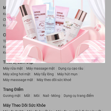
Mỹ Phẩm Cho Bé
Kem trị hăm cho bé
Sữa tắm - Dầu gội cho bé
Phấn rôm cho bé
Chống muỗi - Côn trùng cho bé
Nước hoa cho bé
Kem chống nắng - Dưỡng ẩm cho bé
Giữ ấm cho bé
Chăm Sóc Cơ Thể
Tẩy da chết
Kem dưỡng thể
Khử mùi
Kem chống nắng
Kem massage mặt
Kem trị thâm nách
Se khít lỗ chân lông
Kem tan mỡ bụng
Kem tẩy lông
Sữa tắm
Thiết Bị Làm Đẹp
Máy rửa mặt
Máy massage mặt
Dụng cụ cạo râu
Máy xông hơi mặt
Máy tẩy lông
Máy hút mụn
Máy masssage mặt
Máy theo dõi sức khoẻ
Trang Điểm
Gương mặt
Mắt
Môi
Nail - Móng
Dụng cụ trang điểm
Máy Theo Dõi Sức Khỏe