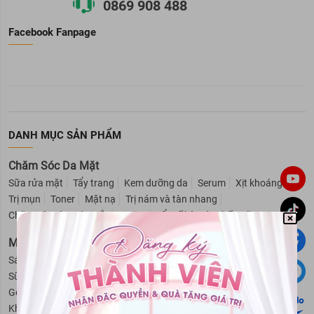
0869 908 488
Facebook Fanpage
DANH MỤC SẢN PHẨM
Chăm Sóc Da Mặt
Sữa rửa mặt
Tẩy trang
Kem dưỡng da
Serum
Xịt khoáng
Trị mụn
Toner
Mặt nạ
Trị nám và tàn nhang
Chăm sóc vùng da mắt
Lotion
Tẩy tế bào da chết mặt
Mỹ Phẩm Cho Nam
Sáp vuốt tóc nam
Sữa tắm cho nam
Hỗ trợ mọc râu
Sữa rửa mặt cho nam
Dầu gội - Xả cho nam
Gel giữ nếp tóc cho nam
Dung dịch vệ sinh nam
Khử mùi cho nam
Cạo râu cho nam