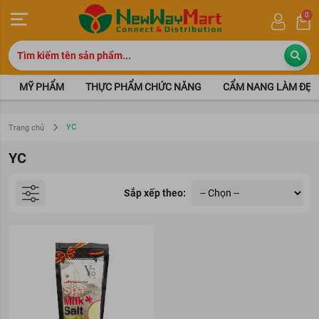
0
MỸ PHẨM
THỰC PHẨM CHỨC NĂNG
CẨM NANG LÀM ĐẸP
YC
Trang chủ
YC
Sắp xếp theo: