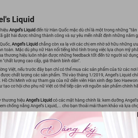
l's Liquid
hiệu
Angel’s Liquid
đến từ Hàn Quốc mặc dù chỉ là một trong những “tân b
ã gặt hái được những thành công và sự yêu mến nhất định những năm g
 Quốc,
Angel’s Liquid
chẳng còn xa lạ với các chị em nhờ sở hữu những ưu
an toàn. Mặc dù phụ nữ Hàn nổi tiếng khó tính trong việc lựa chọn mỹ p
a thương hiệu luôn nhận được những feedback tốt đến từ người sử dụng. 
 "chất lượng cao cấp, giá thành bình dân".
ường Việt, nếu trước đây bạn chỉ có thể mua các sản phẩm của từ các nơi
 được chất lượng các sản phẩm. Thì vào tháng 1/2019, Angel’s Liquid ch
P. Hồ Chí Minh với sự tham gia của nữ diễn viên Hàn xinh đẹp Seo Haewon.
 tạo cơ hội cho phụ nữ Việt có thể tiếp cận với nguồn sản phẩm chính h
y thương hiệu
Angel’s Liquid
có các mặt hàng chính là: kem dưỡng Angel’s 
kem chống nắng Angel’s Liquid,... cho bạn thoải mái tham khảo và lựa ch
Kết nối với chúng tôi