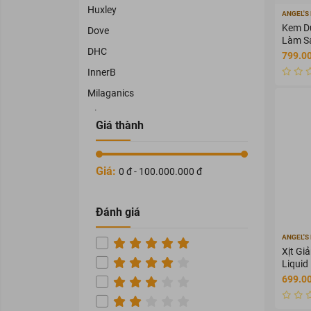
Huxley
ANGEL'S 
Kem Dư
Dove
Làm S
DHC
50ml
799.0
InnerB
Milaganics
Olay
Giá thành
Cléo
Physiogel
Giá:
0 đ - 100.000.000 đ
OHUI
TRAPHACO
Đánh giá
NAMHAPHARMA
ANGEL'S 
HATAPHAR
Xịt Gi
VEDETTE
Liquid
150ml
699.0
THORAKAO
COCOON