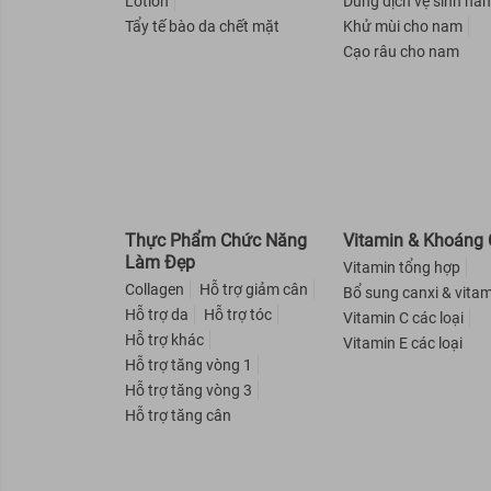
Lotion
Dung dịch vệ sinh na
Hasi Kokeshi
Tẩy tế bào da chết mặt
Khử mùi cho nam
Cạo râu cho nam
Colab
Superfood Lab
ORGANIST
Curél
Elastine
X-Men For Boss
Thực Phẩm Chức Năng
Vitamin & Khoáng 
Michiru
Làm Đẹp
Vitamin tổng hợp
Dr-Groot
Collagen
Hỗ trợ giảm cân
Bổ sung canxi & vitam
Hỗ trợ da
Hỗ trợ tóc
Vitamin C các loại
Mamonde
Hỗ trợ khác
Vitamin E các loại
Pelican
Hỗ trợ tăng vòng 1
HATOMUGI
Hỗ trợ tăng vòng 3
Hỗ trợ tăng cân
EtiaXil
Angel's Liquid
Exclusive Cosmetic