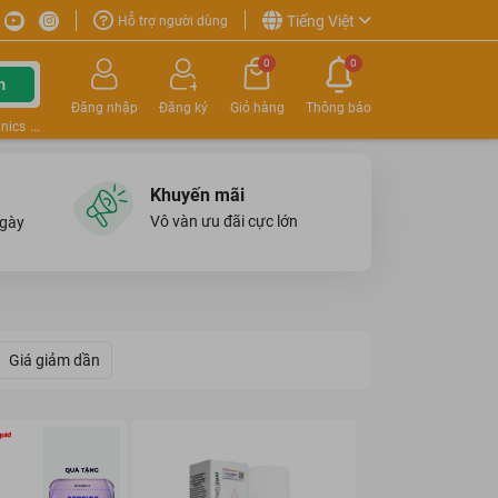
Tiếng Việt
Hỗ trợ người dùng
0
0
m
Đăng nhập
Đăng ký
Giỏ hàng
Thông báo
nics
Khuyến mãi
Vô vàn ưu đãi cực lớn
ngày
Giá giảm dần