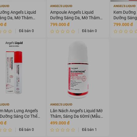
LIQUID
ANGEL'S LIQUID
ANGEL'S LIQUID
ỡng Angel's Liquid
Ampoule Angel's Liquid
Kem Dưỡng A
áng Da, Mờ Thâm
Dưỡng Sáng Da, Mờ Thâm
Dưỡng Sáng
Nám 30ml
Nám 50ml
00 đ
799.000 đ
799.000 đ
Đã bán 0
Đã bán 0
LIQUID
ANGEL'S LIQUID
ảm Mụn Lưng Angel's
Lăn Nách Angel’s Liquid Mờ
 Dưỡng Sáng Cơ Thể
Thâm, Sáng Da 60ml (Mẫu
Mới)
00 đ
499.000 đ
Đã bán 0
Đã bán 1