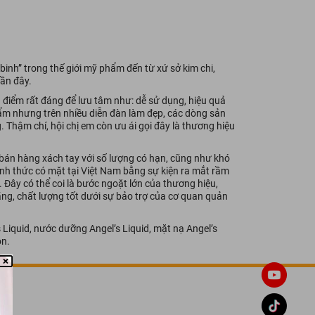
inh” trong thế giới mỹ phẩm đến từ xứ sở kim chi,
ần đây.
 điểm rất đáng để lưu tâm như: dễ sử dụng, hiệu quả
hẩm nhưng trên nhiều diễn đàn làm đẹp, các dòng sản
Thậm chí, hội chị em còn ưu ái gọi đây là thương hiệu
 bán hàng xách tay với số lượng có hạn, cũng như khó
ính thức có mặt tại Việt Nam bằng sự kiện ra mắt rầm
 Đây có thể coi là bước ngoặt lớn của thương hiệu,
ãng, chất lượng tốt dưới sự bảo trợ của cơ quan quản
Liquid, nước dưỡng Angel’s Liquid, mặt nạ Angel’s
ọn.