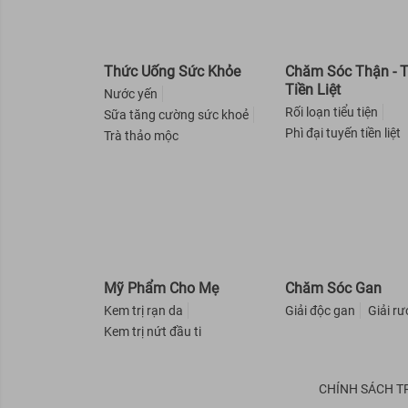
VASELINE
Sunplay
Thức Uống Sức Khỏe
Chăm Sóc Thận - 
Fixderma
Tiền Liệt
Nước yến
Bioré
Rối loạn tiểu tiện
Sữa tăng cường sức khoẻ
Tesori d'Oriente
Phì đại tuyến tiền liệt
Trà thảo mộc
PAULA'S CHOICE
NIVEA
LA ROCHE-POSAY
Re:p
ST.IVES
Mỹ Phẩm Cho Mẹ
Chăm Sóc Gan
A-DERMA
Kem trị rạn da
Giải độc gan
Giải r
Altruist
Kem trị nứt đầu ti
Cure
WHITE CONC
CHÍNH SÁCH T
Lifebuoy