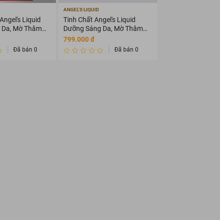
ANGEL'S LIQUID
ngel's Liquid
Tinh Chất Angel's Liquid
 Da, Mờ Thâm
Dưỡng Sáng Da, Mờ Thâm
30ml
799.000 đ
Đã bán 0
Đã bán 0