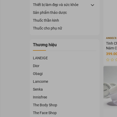
Thiết bị làm đẹp và sức khỏe
Sản phẩm thảo dược
Thuốc thần kinh
Thuốc cho phụ nữ
ANGEL'S 
Tinh C
Thương hiệu
Nám Ch
Liquid
399.0
Niacin
LANEIGE
30ml
Dior
Obagi
Lancome
Senka
Innisfree
The Body Shop
The Face Shop