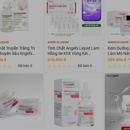
LIQUID
ANGEL'S LIQUID
ANGEL'S LIQUID
hất Truyền Trắng Trị
Tinh Chất Angel's Liquid Làm
Kem Dưỡng A
uyên Sâu Angel's
Hồng Se Khít Vùng Kín
Làm Mờ Nám
 Glutathione +
2mlx15
50ml
00 đ
670.000 đ
569.000 đ
7
amide 700 V-Ampoule
Đã bán 0
Đã bán 0