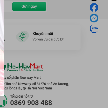
Gửi ngay
Khuyến mãi
Vô vàn ưu đãi cực lớn
ngày
g ty cổ phần Newway Mart
 sở: Tòa nhà Newway, số 31/76 phố An Dương,
ờng Hồng Hà , tp Hà Nội, Việt Nam
Tổng đài hỗ trợ
0869 908 488