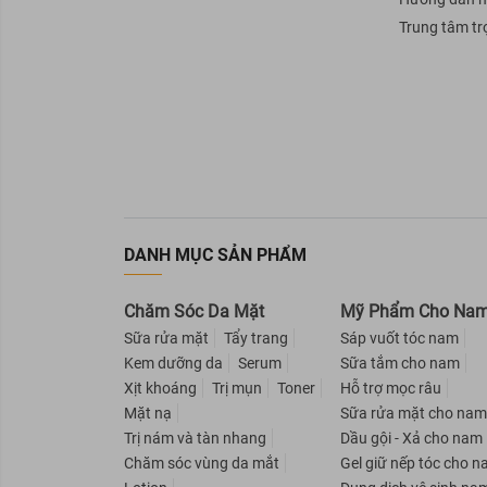
NARIS COSMETICS
Trung tâm tr
AVATAR
Rejoice
Nuxe
SEBAMED
Beautylabo
EVOLUDERM
Eucerin
DANH MỤC SẢN PHẨM
OXY
Chăm Sóc Da Mặt
Mỹ Phẩm Cho Na
AISHITOTO
Sữa rửa mặt
Tẩy trang
Sáp vuốt tóc nam
Liese
Kem dưỡng da
Serum
Sữa tắm cho nam
Herbal Essences
Xịt khoáng
Trị mụn
Toner
Hỗ trợ mọc râu
Mặt nạ
Sữa rửa mặt cho na
Old Spice
Trị nám và tàn nhang
Dầu gội - Xả cho nam
Love Beauty And Planet
Chăm sóc vùng da mắt
Gel giữ nếp tóc cho 
X-Men