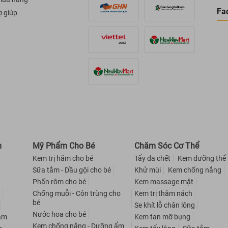
Fa
ợ giúp
m
Mỹ Phẩm Cho Bé
Chăm Sóc Cơ Thể
Kem trị hăm cho bé
Tẩy da chết
Kem dưỡng thể
Sữa tắm - Dầu gội cho bé
Khử mùi
Kem chống nắng
Phấn rôm cho bé
Kem massage mặt
m
Chống muỗi - Côn trùng cho
Kem trị thâm nách
bé
Se khít lỗ chân lông
Nước hoa cho bé
nam
Kem tan mỡ bụng
Kem chống nắng - Dưỡng ẩm