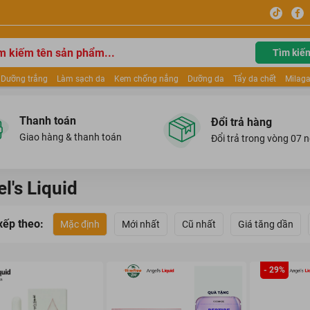
Tìm kiế
Dưỡng trắng
Làm sạch da
Kem chống nắng
Dưỡng da
Tẩy da chết
Milaga
tẩy trang
Kem trang điểm
Dưỡng trắng Dior
Mỹ phẩm
Mặt nạ
Tinh chất
ửa mặt
Kem Mộc Qua
Thanh toán
Đổi trả hàng
Giao hàng & thanh toán
Đổi trả trong vòng 07 
l's Liquid
xếp theo:
Mặc định
Mới nhất
Cũ nhất
Giá tăng dần
- 29%