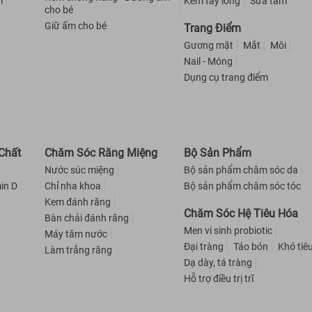
m
Kem tẩy lông
Sữa tắm
cho bé
Giữ ấm cho bé
Trang Điểm
Gương mặt
Mắt
Môi
Nail - Móng
Dụng cụ trang điểm
Chất
Chăm Sóc Răng Miệng
Bộ Sản Phẩm
Nước súc miệng
Bộ sản phẩm chăm sóc da
in D
Chỉ nha khoa
Bộ sản phẩm chăm sóc tóc
Kem đánh răng
Chăm Sóc Hệ Tiêu Hóa
Bàn chải đánh răng
Men vi sinh probiotic
Máy tăm nước
Đại tràng
Táo bón
Khó tiê
Làm trắng răng
Dạ dày, tá tràng
Hỗ trợ điều trị trĩ