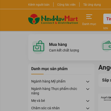
Kênh người bán
Cộng tác viên
Tải ứng dụng
Danh mục
Ichi
Nước 
Sữa r
Mua hàng
Cam kết chất lượng
Ange
Danh mục sản phẩm
Sắp 
Ngành hàng Mỹ phẩm
Ngành hàng Thực phẩm chức
năng
Mẹ và bé
Chăm sóc cá nhân