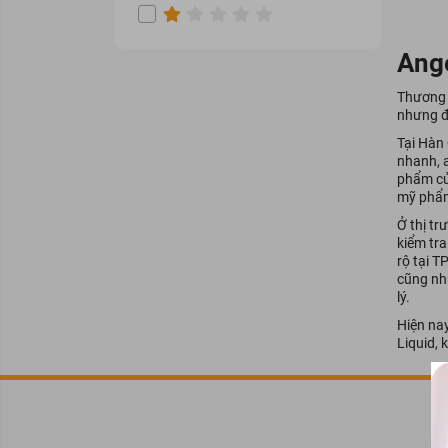
Orihiro
Sao Thái Dương
Ange
Bách Thảo Dược
Thương 
Hada Labo
nhưng đ
TSUBAKI
Tại Hàn
nhanh, 
SELSUN
phẩm củ
TRESemmé
mỹ phẩm
Ở thị tr
HAIRBURST
kiểm tra
Mise en scène
rộ tại T
cũng như
OGX
lý.
CETAPHIL
Hiện na
Liquid, 
L'OREAL
SOME BY MI
L'Oreal Professionnel
DOUBLE RICH