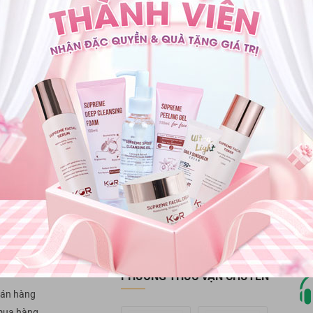
ận ưu đãi sớm nhất
Thanh toán
Đổi trả hàng
Giao hàng & thanh toán
Đổi trả trong vòng 07 
 KHÁCH HÀNG
PHƯƠNG THỨC THANH TOÁN
bảo hành
Côn
oàn tiền
Trụ
phư
PHƯƠNG THỨC VẬN CHUYỂN
án hàng
mua hàng