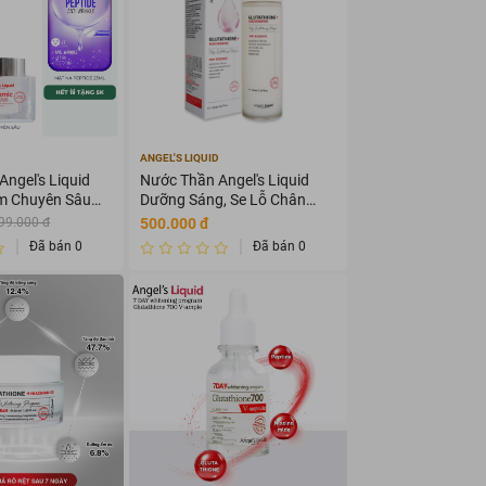
ANGEL'S LIQUID
ngel's Liquid
Nước Thần Angel's Liquid
 Chuyên Sâu
Dưỡng Sáng, Se Lỗ Chân
Lông 150ml
500.000 đ
99.000 đ
Đã bán 0
Đã bán 0