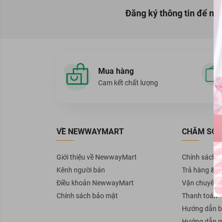
BareSoul
Đăng ký thông tin để nh
Ellips
Sunsilk
Head & Shoulders
GIRLZ ONLY
Mua hàng
Cam kết chất lượng
KUMANO
50 Megumi
CLEAR
PANTENE
VỀ NEWWAYMART
CHĂM SÓC
VICHY
Giới thiệu về NewwayMart
Chính sách 
Reen
Kênh người bán
Trả hàng & H
Lab Nature
Điều khoản NewwayMart
Vận chuyển
Organic Shop
Chính sách bảo mật
Thanh toán
Bigen
Hướng dẫn b
Purité By Prôvence
Hướng dẫn 