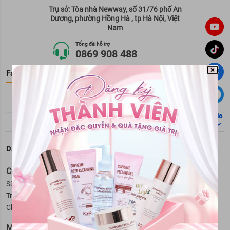
Trụ sở: Tòa nhà Newway, số 31/76 phố An
Dương, phường Hồng Hà , tp Hà Nội, Việt
Nam
Tổng đài hỗ trợ
0869 908 488
Facebook Fanpage
DANH MỤC SẢN PHẨM
Chăm Sóc Da Mặt
Sữa rửa mặt
Tẩy trang
Kem dưỡng da
Serum
Xịt khoáng
Trị mụn
Toner
Mặt nạ
Trị nám và tàn nhang
Chăm sóc vùng da mắt
Lotion
Tẩy tế bào da chết mặt
Mỹ Phẩm Cho Nam