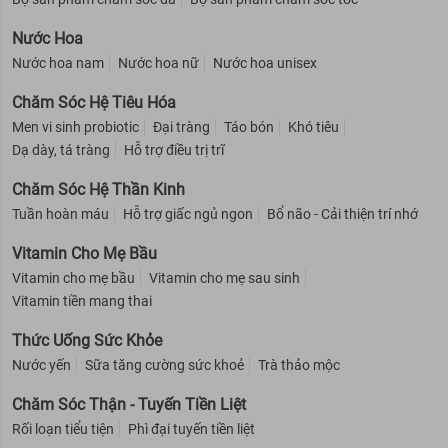
Nước Hoa
Nước hoa nam
Nước hoa nữ
Nước hoa unisex
Chăm Sóc Hệ Tiêu Hóa
Men vi sinh probiotic
Đại tràng
Táo bón
Khó tiêu
Dạ dày, tá tràng
Hỗ trợ điều trị trĩ
Chăm Sóc Hệ Thần Kinh
Tuần hoàn máu
Hỗ trợ giấc ngủ ngon
Bổ não - Cải thiện trí nhớ
Vitamin Cho Mẹ Bầu
Vitamin cho mẹ bầu
Vitamin cho mẹ sau sinh
Vitamin tiền mang thai
Thức Uống Sức Khỏe
Nước yến
Sữa tăng cường sức khoẻ
Trà thảo mộc
Chăm Sóc Thận - Tuyến Tiền Liệt
Rối loạn tiểu tiện
Phì đại tuyến tiền liệt