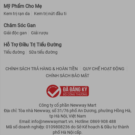
Mỹ Phẩm Cho Mẹ
Kem trị rạn da
Kem trị nứt đầu ti
Chăm Sóc Gan
Giải độc gan
Giải rượu
Hỗ Trợ Điều Trị Tiểu Đường
Tiểu đường
Sữa tiểu đường
CHÍNH SÁCH TRẢ HÀNG & HOÀN TIỀN
QUY CHẾ HOẠT ĐỘNG
CHÍNH SÁCH BẢO MẬT
Công ty cổ phần Newway Mart
Địa chỉ: Tòa nhà Newway, số 31/76 phố An Dương, phường Hồng Hà,
tp Hà Nội, Việt Nam
Email: info@newwaymart.vn. Hotline: 0869 908 488
Mã số doanh nghiệp: 0109808236 do Sở Kế hoạch & Đầu tư thành
phố Hà Nội cấp.