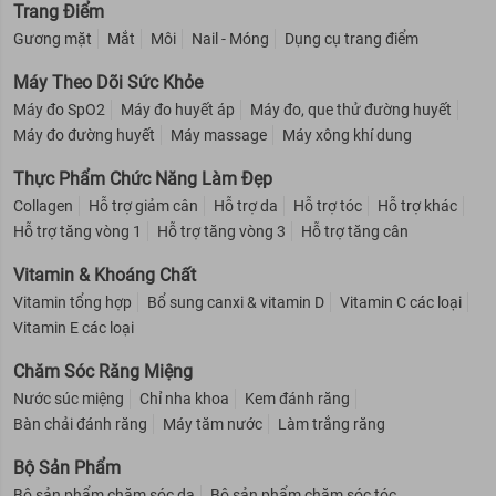
Trang Điểm
Gương mặt
Mắt
Môi
Nail - Móng
Dụng cụ trang điểm
Máy Theo Dõi Sức Khỏe
Máy đo SpO2
Máy đo huyết áp
Máy đo, que thử đường huyết
Máy đo đường huyết
Máy massage
Máy xông khí dung
Thực Phẩm Chức Năng Làm Đẹp
Collagen
Hỗ trợ giảm cân
Hỗ trợ da
Hỗ trợ tóc
Hỗ trợ khác
Hỗ trợ tăng vòng 1
Hỗ trợ tăng vòng 3
Hỗ trợ tăng cân
Vitamin & Khoáng Chất
Vitamin tổng hợp
Bổ sung canxi & vitamin D
Vitamin C các loại
Vitamin E các loại
Chăm Sóc Răng Miệng
Nước súc miệng
Chỉ nha khoa
Kem đánh răng
Bàn chải đánh răng
Máy tăm nước
Làm trắng răng
Bộ Sản Phẩm
Bộ sản phẩm chăm sóc da
Bộ sản phẩm chăm sóc tóc