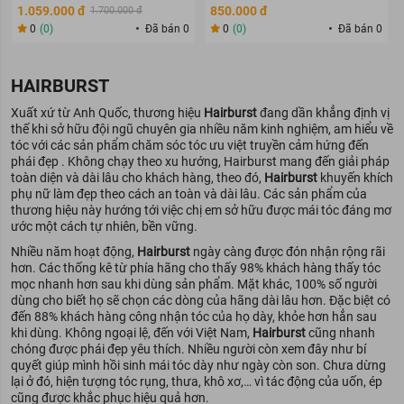
1.059.000 đ
850.000 đ
1.700.000 đ
0
(0)
Đã bán 0
0
(0)
Đã bán 0
HAIRBURST
Xuất xứ từ Anh Quốc, thương hiệu
Hairburst
đang dần khẳng định vị
thế khi sở hữu đội ngũ chuyên gia nhiều năm kinh nghiệm, am hiểu về
tóc với các sản phẩm chăm sóc tóc ưu việt truyền cảm hứng đến
phái đẹp . Không chạy theo xu hướng, Hairburst mang đến giải pháp
toàn diện và dài lâu cho khách hàng, theo đó,
Hairburst
khuyến khích
phụ nữ làm đẹp theo cách an toàn và dài lâu. Các sản phẩm của
thương hiệu này hướng tới việc chị em sở hữu được mái tóc đáng mơ
ước một cách tự nhiên, bền vững.
Nhiều năm hoạt động,
Hairburst
ngày càng được đón nhận rộng rãi
hơn. Các thống kê từ phía hãng cho thấy 98% khách hàng thấy tóc
mọc nhanh hơn sau khi dùng sản phẩm. Mặt khác, 100% số người
dùng cho biết họ sẽ chọn các dòng của hãng dài lâu hơn. Đặc biệt có
đến 88% khách hàng công nhận tóc của họ dày, khỏe hơn hẳn sau
khi dùng. Không ngoại lệ, đến với Việt Nam,
Hairburst
cũng nhanh
chóng được phái đẹp yêu thích. Nhiều người còn xem đây như bí
quyết giúp mình hồi sinh mái tóc dày như ngày còn son. Chưa dừng
lại ở đó, hiện tượng tóc rụng, thưa, khô xơ,… vì tác động của uốn, ép
cũng được khắc phục hiệu quả hơn.