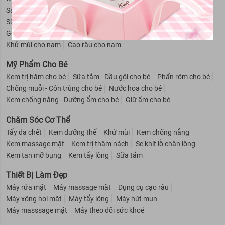
Sáp vuốt tóc nam
Sữa tắm cho nam
Hỗ trợ mọc râu
Sữa rửa mặt cho nam
Dầu gội - Xả cho nam
Gel giữ nếp tóc cho nam
Dung dịch vệ sinh nam
Khử mùi cho nam
Cạo râu cho nam
Mỹ Phẩm Cho Bé
Kem trị hăm cho bé
Sữa tắm - Dầu gội cho bé
Phấn rôm cho bé
Chống muỗi - Côn trùng cho bé
Nước hoa cho bé
Kem chống nắng - Dưỡng ẩm cho bé
Giữ ấm cho bé
Chăm Sóc Cơ Thể
Tẩy da chết
Kem dưỡng thể
Khử mùi
Kem chống nắng
Kem massage mặt
Kem trị thâm nách
Se khít lỗ chân lông
Kem tan mỡ bụng
Kem tẩy lông
Sữa tắm
Thiết Bị Làm Đẹp
Máy rửa mặt
Máy massage mặt
Dụng cụ cạo râu
Máy xông hơi mặt
Máy tẩy lông
Máy hút mụn
Máy masssage mặt
Máy theo dõi sức khoẻ