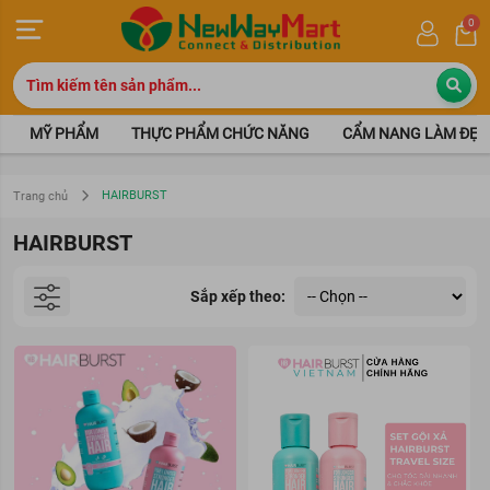
0
MỸ PHẨM
THỰC PHẨM CHỨC NĂNG
CẨM NANG LÀM ĐẸP
HAIRBURST
Trang chủ
HAIRBURST
Sắp xếp theo: