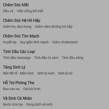
Chăm Sóc Mắt
Dầu cá
Viên uống bổ mắt
Chăm Sóc Hệ Hô Hấp
Giảm ho, đau họng
Giảm viêm đường hô hấp
Chăm Sóc Tim Mạch
Huyết áp
Suy giãn tĩnh mạch
Giảm cholesterol
Tinh Dầu Các Loại
Tinh dầu massage
Tinh dầu trị cảm
Tinh dầu xông
Tăng Sinh Lý
Nội tiết tố - Mãn kinh
Sinh lý nam
Sinh lý nữ
Hỗ Trợ Phòng The
Bao cao su
Gel bôi trơn
Vệ Sinh Cá Nhân
Nước rửa tay
Dung dịch vệ sinh