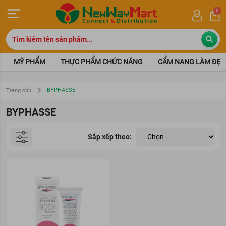
0
MỸ PHẨM
THỰC PHẨM CHỨC NĂNG
CẨM NANG LÀM ĐẸP
BYPHASSE
Trang chủ
BYPHASSE
Sắp xếp theo: