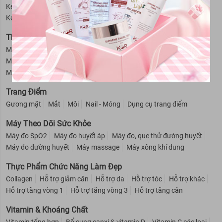
Kem massage mặt
Kem trị thâm nách
Se khít lỗ chân lông
Kem tan mỡ bụng
Kem tẩy lông
Sữa tắm
Thiết Bị Làm Đẹp
Máy rửa mặt
Máy massage mặt
Dụng cụ cạo râu
Máy xông hơi mặt
Máy tẩy lông
Máy hút mụn
Máy masssage mặt
Máy theo dõi sức khoẻ
Trang Điểm
Gương mặt
Mắt
Môi
Nail - Móng
Dụng cụ trang điểm
Máy Theo Dõi Sức Khỏe
Máy đo SpO2
Máy đo huyết áp
Máy đo, que thử đường huyết
Máy đo đường huyết
Máy massage
Máy xông khí dung
Thực Phẩm Chức Năng Làm Đẹp
Collagen
Hỗ trợ giảm cân
Hỗ trợ da
Hỗ trợ tóc
Hỗ trợ khác
Hỗ trợ tăng vòng 1
Hỗ trợ tăng vòng 3
Hỗ trợ tăng cân
Vitamin & Khoáng Chất