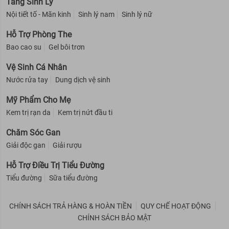
Tăng Sinh Lý
Nội tiết tố - Mãn kinh
Sinh lý nam
Sinh lý nữ
Hỗ Trợ Phòng The
Bao cao su
Gel bôi trơn
Vệ Sinh Cá Nhân
Nước rửa tay
Dung dịch vệ sinh
Mỹ Phẩm Cho Mẹ
Kem trị rạn da
Kem trị nứt đầu ti
Chăm Sóc Gan
Giải độc gan
Giải rượu
Hỗ Trợ Điều Trị Tiểu Đường
Tiểu đường
Sữa tiểu đường
CHÍNH SÁCH TRẢ HÀNG & HOÀN TIỀN
QUY CHẾ HOẠT ĐỘNG
CHÍNH SÁCH BẢO MẬT