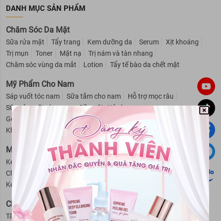
DANH MỤC SẢN PHẨM
Chăm Sóc Da Mặt
Sữa rửa mặt
Tẩy trang
Kem dưỡng da
Serum
Xịt khoáng
Trị mụn
Toner
Mặt nạ
Trị nám và tàn nhang
Chăm sóc vùng da mắt
Lotion
Tẩy tế bào da chết mặt
Mỹ Phẩm Cho Nam
Sáp vuốt tóc nam
Sữa tắm cho nam
Hỗ trợ mọc râu
Sữa rửa mặt cho nam
Dầu gội - Xả cho nam
Gel giữ nếp tóc cho nam
Dung dịch vệ sinh nam
Khử mùi cho nam
Cạo râu cho nam
Mỹ Phẩm Cho Bé
Kem trị hăm cho bé
Sữa tắm - Dầu gội cho bé
Phấn rôm cho bé
Chống muỗi - Côn trùng cho bé
Nước hoa cho bé
Kem chống nắng - Dưỡng ẩm cho bé
Giữ ấm cho bé
Chăm Sóc Cơ Thể
Tẩy da chết
Kem dưỡng thể
Khử mùi
Kem chống nắng