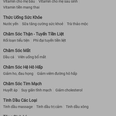
Vitamin cho mẹ bầu
Vitamin cho mẹ sau sinh
Vitamin tiền mang thai
Thức Uống Sức Khỏe
Nước yến
Sữa tăng cường sức khoẻ
Trà thảo mộc
Chăm Sóc Thận - Tuyến Tiền Liệt
Rối loạn tiểu tiện
Phì đại tuyến tiền liệt
Chăm Sóc Mắt
Dầu cá
Viên uống bổ mắt
Chăm Sóc Hệ Hô Hấp
Giảm ho, đau họng
Giảm viêm đường hô hấp
Chăm Sóc Tim Mạch
Huyết áp
Suy giãn tĩnh mạch
Giảm cholesterol
Tinh Dầu Các Loại
Tinh dầu massage
Tinh dầu trị cảm
Tinh dầu xông