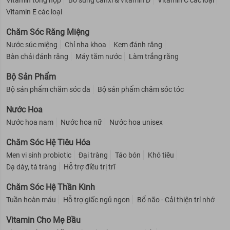
Vitamin tổng hợp
Bổ sung canxi & vitamin D
Vitamin C các loại
Vitamin E các loại
Chăm Sóc Răng Miệng
Nước súc miệng
Chỉ nha khoa
Kem đánh răng
Bàn chải đánh răng
Máy tăm nước
Làm trắng răng
Bộ Sản Phẩm
Bộ sản phẩm chăm sóc da
Bộ sản phẩm chăm sóc tóc
Nước Hoa
Nước hoa nam
Nước hoa nữ
Nước hoa unisex
Chăm Sóc Hệ Tiêu Hóa
Men vi sinh probiotic
Đại tràng
Táo bón
Khó tiêu
Dạ dày, tá tràng
Hỗ trợ điều trị trĩ
Chăm Sóc Hệ Thần Kinh
Tuần hoàn máu
Hỗ trợ giấc ngủ ngon
Bổ não - Cải thiện trí nhớ
Vitamin Cho Mẹ Bầu