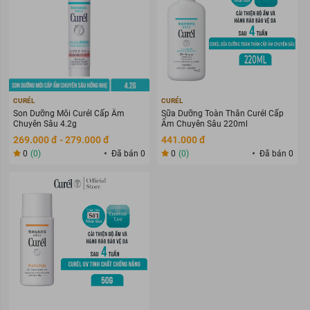
CURÉL
CURÉL
Son Dưỡng Môi Curél Cấp Ẩm
Sữa Dưỡng Toàn Thân Curél Cấp
Chuyên Sâu 4.2g
Ẩm Chuyên Sâu 220ml
269.000 đ - 279.000 đ
441.000 đ
0
(0)
Đã bán 0
0
(0)
Đã bán 0