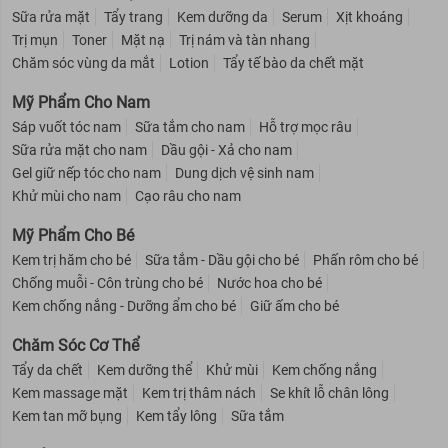
Sữa rửa mặt
Tẩy trang
Kem dưỡng da
Serum
Xịt khoáng
Trị mụn
Toner
Mặt nạ
Trị nám và tàn nhang
Chăm sóc vùng da mắt
Lotion
Tẩy tế bào da chết mặt
Mỹ Phẩm Cho Nam
Sáp vuốt tóc nam
Sữa tắm cho nam
Hỗ trợ mọc râu
Sữa rửa mặt cho nam
Dầu gội - Xả cho nam
Gel giữ nếp tóc cho nam
Dung dịch vệ sinh nam
Khử mùi cho nam
Cạo râu cho nam
Mỹ Phẩm Cho Bé
Kem trị hăm cho bé
Sữa tắm - Dầu gội cho bé
Phấn rôm cho bé
Chống muỗi - Côn trùng cho bé
Nước hoa cho bé
Kem chống nắng - Dưỡng ẩm cho bé
Giữ ấm cho bé
Chăm Sóc Cơ Thể
Tẩy da chết
Kem dưỡng thể
Khử mùi
Kem chống nắng
Kem massage mặt
Kem trị thâm nách
Se khít lỗ chân lông
Kem tan mỡ bụng
Kem tẩy lông
Sữa tắm