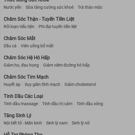
Nước yến
Sữa tăng cường sức khoẻ
Trà thảo mộc
Chăm Sóc Thận - Tuyến Tiền Liệt
Rối loạn tiểu tiện
Phì đại tuyến tiền liệt
Chăm Sóc Mắt
Dầu cá
Viên uống bổ mắt
Chăm Sóc Hệ Hô Hấp
Giảm ho, đau họng
Giảm viêm đường hô hấp
Chăm Sóc Tim Mạch
Huyết áp
Suy giãn tĩnh mạch
Giảm cholesterol
Tinh Dầu Các Loại
Tinh dầu massage
Tinh dầu trị cảm
Tinh dầu xông
Tăng Sinh Lý
Nội tiết tố - Mãn kinh
Sinh lý nam
Sinh lý nữ
Hỗ Trợ Phòng The