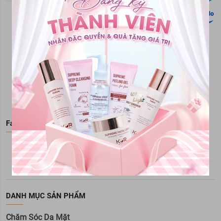
Công ty cổ phần Newway Mart
Trụ sở: Tòa nhà Newway, số 31/76 phố An
Dương, phường Hồng Hà , tp Hà Nội, Việt
Nam
Tổng đài hỗ trợ
0869 908 488
Facebook Fanpage
DANH MỤC SẢN PHẨM
Chăm Sóc Da Mặt