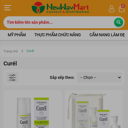
0
MỸ PHẨM
THỰC PHẨM CHỨC NĂNG
CẨM NANG LÀM ĐẸP
Curél
Trang chủ
Curél
Sắp xếp theo: