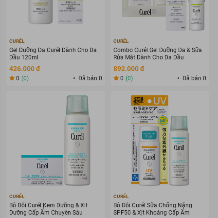
CURÉL
CURÉL
Gel Dưỡng Da Curél Dành Cho Da
Combo Curél Gel Dưỡng Da & Sữa
Dầu 120ml
Rửa Mặt Dành Cho Da Dầu
426.000 đ
892.000 đ
0
(0)
Đã bán 0
0
(0)
Đã bán 0
CURÉL
CURÉL
Bộ Đôi Curél Kem Dưỡng & Xịt
Bộ Đôi Curél Sữa Chống Nắng
Dưỡng Cấp Ẩm Chuyên Sâu
SPF50 & Xịt Khoáng Cấp Ẩm