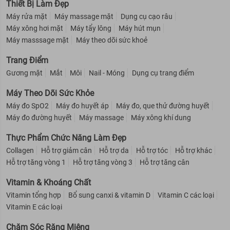
Thiết Bị Làm Đẹp
Máy rửa mặt
Máy massage mặt
Dụng cụ cạo râu
Máy xông hơi mặt
Máy tẩy lông
Máy hút mụn
Máy masssage mặt
Máy theo dõi sức khoẻ
Trang Điểm
Gương mặt
Mắt
Môi
Nail - Móng
Dụng cụ trang điểm
Máy Theo Dõi Sức Khỏe
Máy đo SpO2
Máy đo huyết áp
Máy đo, que thử đường huyết
Máy đo đường huyết
Máy massage
Máy xông khí dung
Thực Phẩm Chức Năng Làm Đẹp
Collagen
Hỗ trợ giảm cân
Hỗ trợ da
Hỗ trợ tóc
Hỗ trợ khác
Hỗ trợ tăng vòng 1
Hỗ trợ tăng vòng 3
Hỗ trợ tăng cân
Vitamin & Khoáng Chất
Vitamin tổng hợp
Bổ sung canxi & vitamin D
Vitamin C các loại
Vitamin E các loại
Chăm Sóc Răng Miệng