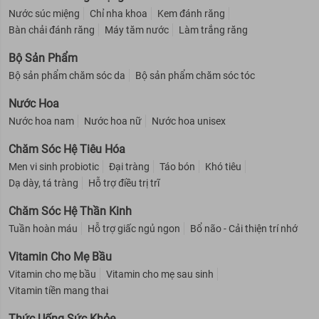
Nước súc miệng
Chỉ nha khoa
Kem đánh răng
Bàn chải đánh răng
Máy tăm nước
Làm trắng răng
Bộ Sản Phẩm
Bộ sản phẩm chăm sóc da
Bộ sản phẩm chăm sóc tóc
Nước Hoa
Nước hoa nam
Nước hoa nữ
Nước hoa unisex
Chăm Sóc Hệ Tiêu Hóa
Men vi sinh probiotic
Đại tràng
Táo bón
Khó tiêu
Dạ dày, tá tràng
Hỗ trợ điều trị trĩ
Chăm Sóc Hệ Thần Kinh
Tuần hoàn máu
Hỗ trợ giấc ngủ ngon
Bổ não - Cải thiện trí nhớ
Vitamin Cho Mẹ Bầu
Vitamin cho mẹ bầu
Vitamin cho mẹ sau sinh
Vitamin tiền mang thai
Thức Uống Sức Khỏe