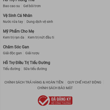
Bao cao su
Gel bôi trơn
Vệ Sinh Cá Nhân
Nước rửa tay
Dung dịch vệ sinh
Mỹ Phẩm Cho Mẹ
Kem trị rạn da
Kem trị nứt đầu ti
Chăm Sóc Gan
Giải độc gan
Giải rượu
Hỗ Trợ Điều Trị Tiểu Đường
Tiểu đường
Sữa tiểu đường
CHÍNH SÁCH TRẢ HÀNG & HOÀN TIỀN
QUY CHẾ HOẠT ĐỘNG
CHÍNH SÁCH BẢO MẬT