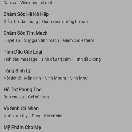
Dầu cá
Viên uống bổ mắt
Chăm Sóc Hệ Hô Hấp
Giảm ho, đau họng
Giảm viêm đường hô hấp
Chăm Sóc Tim Mạch
Huyết áp
Suy giãn tĩnh mạch
Giảm cholesterol
Tinh Dầu Các Loại
Tinh dầu massage
Tinh dầu trị cảm
Tinh dầu xông
Tăng Sinh Lý
Nội tiết tố - Mãn kinh
Sinh lý nam
Sinh lý nữ
Hỗ Trợ Phòng The
Bao cao su
Gel bôi trơn
Vệ Sinh Cá Nhân
Nước rửa tay
Dung dịch vệ sinh
Mỹ Phẩm Cho Mẹ