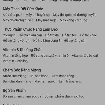
Máy Theo Dõi Sức Khỏe
Máy đo SpO2
Máy đo huyết áp
Máy đo, que thử đường huyết
Máy đo đường huyết
Máy massage
Máy xông khí dung
Thực Phẩm Chức Năng Làm Đẹp
Collagen
Hỗ trợ giảm cân
Hỗ trợ da
Hỗ trợ tóc
Hỗ trợ khác
Hỗ trợ tăng vòng 1
Hỗ trợ tăng vòng 3
Hỗ trợ tăng cân
Vitamin & Khoáng Chất
Vitamin tổng hợp
Bổ sung canxi & vitamin D
Vitamin C các loại
Vitamin E các loại
Chăm Sóc Răng Miệng
Nước súc miệng
Chỉ nha khoa
Kem đánh răng
Bàn chải đánh răng
Máy tăm nước
Làm trắng răng
Bộ Sản Phẩm
Bộ sản phẩm chăm sóc da
Bộ sản phẩm chăm sóc tóc