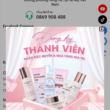
Dương, phường Hồng Hà , tp Hà Nội, Việt
Nam
Tổng đài hỗ trợ
0869 908 488
Facebook Fanpage
DANH MỤC SẢN PHẨM
Chăm Sóc Da Mặt
Sữa rửa mặt
Tẩy trang
Kem dưỡng da
Serum
Xịt khoáng
Trị mụn
Toner
Mặt nạ
Trị nám và tàn nhang
Chăm sóc vùng da mắt
Lotion
Tẩy tế bào da chết mặt
Mỹ Phẩm Cho Nam
Sáp vuốt tóc nam
Sữa tắm cho nam
Hỗ trợ mọc râu