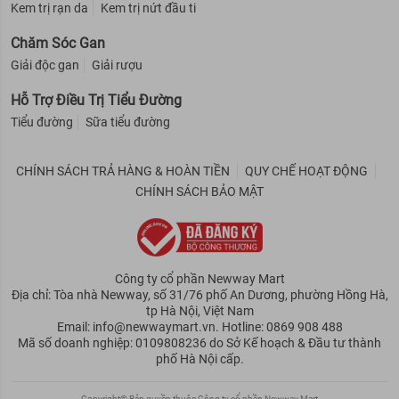
Kem trị rạn da
Kem trị nứt đầu ti
Chăm Sóc Gan
Giải độc gan
Giải rượu
Hỗ Trợ Điều Trị Tiểu Đường
Tiểu đường
Sữa tiểu đường
CHÍNH SÁCH TRẢ HÀNG & HOÀN TIỀN
QUY CHẾ HOẠT ĐỘNG
CHÍNH SÁCH BẢO MẬT
Công ty cổ phần Newway Mart
Địa chỉ: Tòa nhà Newway, số 31/76 phố An Dương, phường Hồng Hà,
tp Hà Nội, Việt Nam
Email: info@newwaymart.vn. Hotline: 0869 908 488
Mã số doanh nghiệp: 0109808236 do Sở Kế hoạch & Đầu tư thành
phố Hà Nội cấp.
Copyright© Bản quyền thuộc Công ty cổ phần Newway Mart