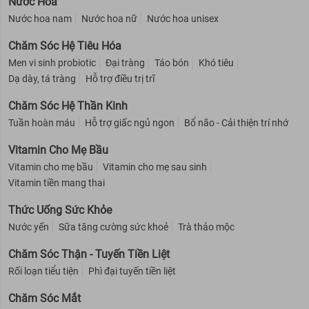
Nước Hoa
Nước hoa nam
Nước hoa nữ
Nước hoa unisex
Chăm Sóc Hệ Tiêu Hóa
Men vi sinh probiotic
Đại tràng
Táo bón
Khó tiêu
Dạ dày, tá tràng
Hỗ trợ điều trị trĩ
Chăm Sóc Hệ Thần Kinh
Tuần hoàn máu
Hỗ trợ giấc ngủ ngon
Bổ não - Cải thiện trí nhớ
Vitamin Cho Mẹ Bầu
Vitamin cho mẹ bầu
Vitamin cho mẹ sau sinh
Vitamin tiền mang thai
Thức Uống Sức Khỏe
Nước yến
Sữa tăng cường sức khoẻ
Trà thảo mộc
Chăm Sóc Thận - Tuyến Tiền Liệt
Rối loạn tiểu tiện
Phì đại tuyến tiền liệt
Chăm Sóc Mắt