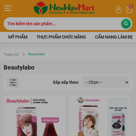
0
MỸ PHẨM
THỰC PHẨM CHỨC NĂNG
CẨM NANG LÀM ĐẸP
Beautylabo
Trang chủ
Beautylabo
Sắp xếp theo: