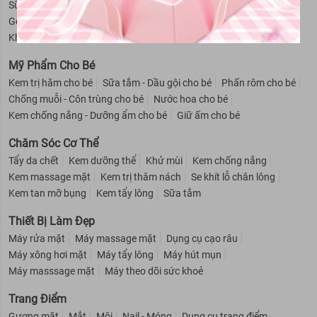
Sữa rửa mặt cho nam
Dầu gội - Xả cho nam
Gel giữ nếp tóc cho nam
Dung dịch vệ sinh nam
Khử mùi cho nam
Cạo râu cho nam
Mỹ Phẩm Cho Bé
Kem trị hăm cho bé
Sữa tắm - Dầu gội cho bé
Phấn rôm cho bé
Chống muỗi - Côn trùng cho bé
Nước hoa cho bé
Kem chống nắng - Dưỡng ẩm cho bé
Giữ ấm cho bé
Chăm Sóc Cơ Thể
Tẩy da chết
Kem dưỡng thể
Khử mùi
Kem chống nắng
Kem massage mặt
Kem trị thâm nách
Se khít lỗ chân lông
Kem tan mỡ bụng
Kem tẩy lông
Sữa tắm
Thiết Bị Làm Đẹp
Máy rửa mặt
Máy massage mặt
Dụng cụ cạo râu
Máy xông hơi mặt
Máy tẩy lông
Máy hút mụn
Máy masssage mặt
Máy theo dõi sức khoẻ
Trang Điểm
Gương mặt
Mắt
Môi
Nail - Móng
Dụng cụ trang điểm