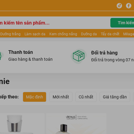
Tìm kiế
Dưỡng trắng
Làm sạch da
Kem chống nắng
Dưỡng da
Tẩy da chết
Milaga
tẩy trang
Kem trang điểm
Dưỡng trắng Dior
Mỹ phẩm
Mặt nạ
Tinh chất
ửa mặt
Kem Mộc Qua
Thanh toán
Đổi trả hàng
Giao hàng & thanh toán
Đổi trả trong vòng 07 
nie
xếp theo:
Mặc định
Mới nhất
Cũ nhất
Giá tăng dần