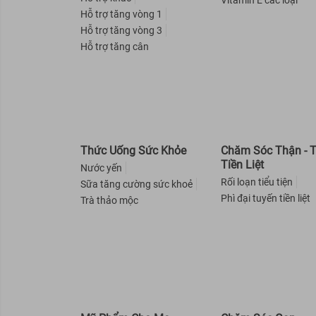
Vitamin E các loại
Hỗ trợ tăng vòng 1
Hasi Kokeshi
Hỗ trợ tăng vòng 3
Colab
Hỗ trợ tăng cân
Superfood Lab
ORGANIST
Curél
Elastine
X-Men For Boss
Thức Uống Sức Khỏe
Chăm Sóc Thận - 
Tiền Liệt
Michiru
Nước yến
Rối loạn tiểu tiện
Sữa tăng cường sức khoẻ
Dr-Groot
Phì đại tuyến tiền liệt
Trà thảo mộc
Mamonde
Pelican
HATOMUGI
EtiaXil
Angel's Liquid
Exclusive Cosmetic