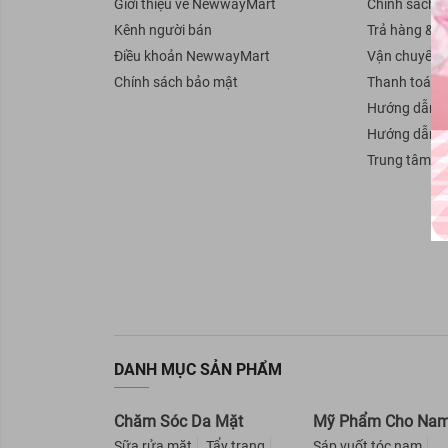
Giới thiệu về NewwayMart
Chính sách 
BareSoul
Kênh người bán
Trả hàng & H
Ellips
Điều khoản NewwayMart
Vận chuyển
Sunsilk
Chính sách bảo mật
Thanh toán
Hướng dẫn b
Head & Shoulders
Hướng dẫn 
GIRLZ ONLY
Trung tâm tr
KUMANO
50 Megumi
CLEAR
PANTENE
VICHY
Reen
Lab Nature
DANH MỤC SẢN PHẨM
Organic Shop
Bigen
Chăm Sóc Da Mặt
Mỹ Phẩm Cho Na
Purité By Prôvence
Sữa rửa mặt
Tẩy trang
Sáp vuốt tóc nam