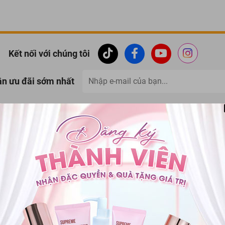
Kết nối với chúng tôi
ận ưu đãi sớm nhất
Thanh toán
Đổi trả hàng
Giao hàng & thanh toán
Đổi trả trong vòng 07 
 KHÁCH HÀNG
PHƯƠNG THỨC THANH TOÁN