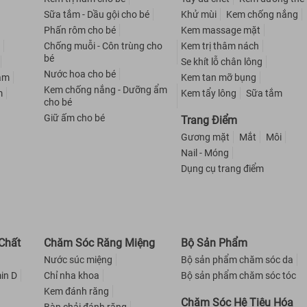
Sữa tắm - Dầu gội cho bé
Khử mùi
Kem chống nắng
Phấn rôm cho bé
Kem massage mặt
m
Chống muỗi - Côn trùng cho
Kem trị thâm nách
bé
Se khít lỗ chân lông
Nước hoa cho bé
nam
Kem tan mỡ bụng
Kem chống nắng - Dưỡng ẩm
m
Kem tẩy lông
Sữa tắm
cho bé
Giữ ấm cho bé
Trang Điểm
Gương mặt
Mắt
Môi
Nail - Móng
Dụng cụ trang điểm
Chất
Chăm Sóc Răng Miệng
Bộ Sản Phẩm
Nước súc miệng
Bộ sản phẩm chăm sóc da
in D
Chỉ nha khoa
Bộ sản phẩm chăm sóc tóc
Kem đánh răng
Chăm Sóc Hệ Tiêu Hóa