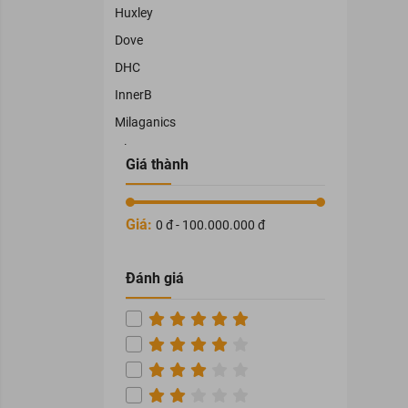
Huxley
Dove
DHC
InnerB
Milaganics
Olay
Giá thành
Cléo
Physiogel
Giá:
0 đ - 100.000.000 đ
OHUI
TRAPHACO
Đánh giá
NAMHAPHARMA
HATAPHAR
VEDETTE
THORAKAO
COCOON