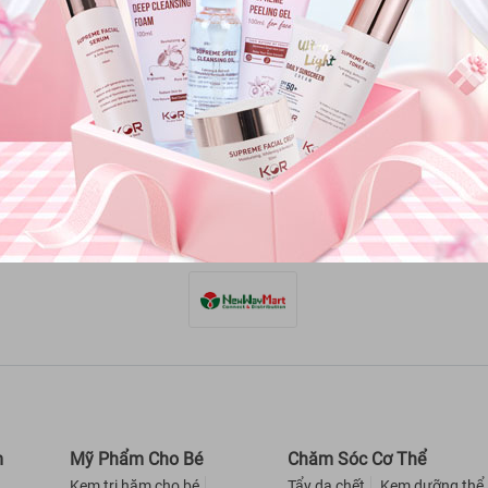
bảo hành
Côn
oàn tiền
Trụ
phư
PHƯƠNG THỨC VẬN CHUYỂN
án hàng
mua hàng
Fa
ợ giúp
m
Mỹ Phẩm Cho Bé
Chăm Sóc Cơ Thể
Kem trị hăm cho bé
Tẩy da chết
Kem dưỡng thể