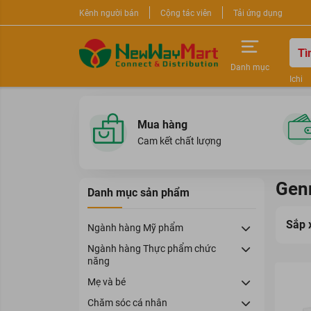
Kênh người bán
Cộng tác viên
Tải ứng dụng
Danh mục
Ichi
Nước 
Sữa r
Mua hàng
Cam kết chất lượng
Gen
Danh mục sản phẩm
Sắp 
Ngành hàng Mỹ phẩm
Ngành hàng Thực phẩm chức
năng
Mẹ và bé
Chăm sóc cá nhân