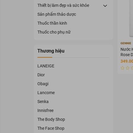
Thiết bị làm đẹp và sức khỏe
Sản phẩm thảo dược
Thuốc thần kinh
Thuốc cho phụ nữ
GENNIE
Nước H
Thương hiệu
Rose D
50ml
349.0
LANEIGE
Dior
Obagi
Lancome
Senka
Innisfree
The Body Shop
The Face Shop