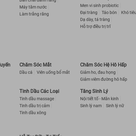
Bàn chải đánh răng
Men vi sinh probiotic
Máy tăm nước
Đại tràng
Táo bón
Khó tiê
Làm trắng răng
Dạ dày, tá tràng
Hỗ trợ điều trị trĩ
Tuyến
Chăm Sóc Mắt
Chăm Sóc Hệ Hô Hấp
Dầu cá
Viên uống bổ mắt
Giảm ho, đau họng
Giảm viêm đường hô hấp
Tinh Dầu Các Loại
Tăng Sinh Lý
Tinh dầu massage
Nội tiết tố - Mãn kinh
Tinh dầu trị cảm
Sinh lý nam
Sinh lý nữ
Tinh dầu xông