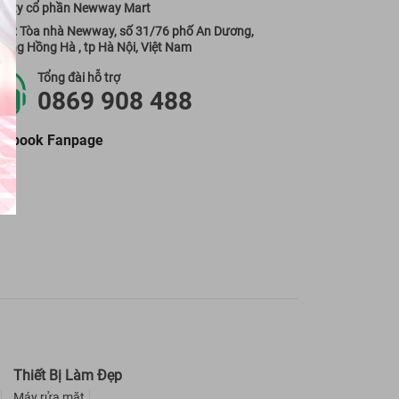
g ty cổ phần Newway Mart
 sở: Tòa nhà Newway, số 31/76 phố An Dương,
ờng Hồng Hà , tp Hà Nội, Việt Nam
Tổng đài hỗ trợ
0869 908 488
cebook Fanpage
Thiết Bị Làm Đẹp
Máy rửa mặt