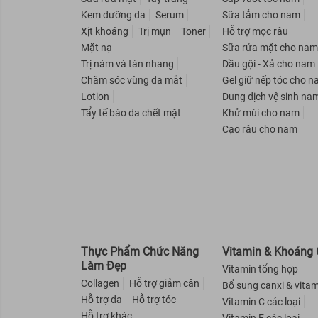
NARIS COSMETICS
Kem dưỡng da
Serum
Sữa tắm cho nam
Xịt khoáng
Trị mụn
Toner
Hỗ trợ mọc râu
AVATAR
Mặt nạ
Sữa rửa mặt cho na
Rejoice
Trị nám và tàn nhang
Dầu gội - Xả cho nam
Nuxe
Chăm sóc vùng da mắt
Gel giữ nếp tóc cho 
Lotion
Dung dịch vệ sinh na
SEBAMED
Tẩy tế bào da chết mặt
Khử mùi cho nam
Beautylabo
Cạo râu cho nam
EVOLUDERM
Eucerin
OXY
AISHITOTO
Liese
Herbal Essences
Thực Phẩm Chức Năng
Vitamin & Khoáng 
Làm Đẹp
Vitamin tổng hợp
Old Spice
Collagen
Hỗ trợ giảm cân
Bổ sung canxi & vitam
Love Beauty And Planet
Hỗ trợ da
Hỗ trợ tóc
Vitamin C các loại
X-Men
Hỗ trợ khác