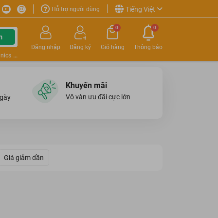
Tiếng Việt
Hỗ trợ người dùng
0
0
m
Đăng nhập
Đăng ký
Giỏ hàng
Thông báo
nics
Khuyến mãi
Vô vàn ưu đãi cực lớn
ngày
Giá giảm dần