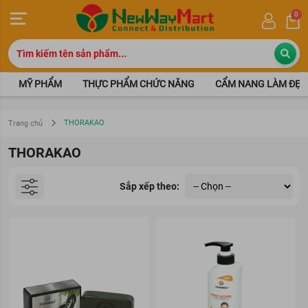
0
MỸ PHẨM
THỰC PHẨM CHỨC NĂNG
CẨM NANG LÀM ĐẸP
THORAKAO
Trang chủ
THORAKAO
Sắp xếp theo: