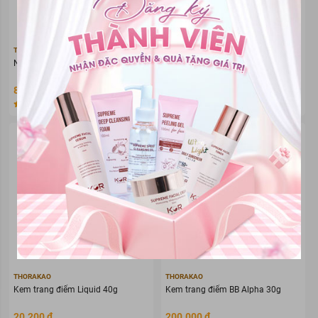
THORAKAO
THORAKAO
Nước rửa tay Thorakao 500ml
Nước hoa hồng Thorakao 150ml
83.000 đ
70.000 đ
0
(0)
Đã bán 0
0
(0)
Đã bán 0
THORAKAO
THORAKAO
Kem trang điểm Liquid 40g
Kem trang điểm BB Alpha 30g
20.200 đ
200.000 đ