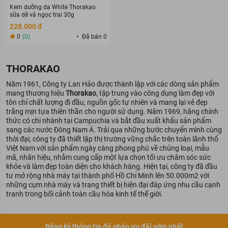
Kem dưỡng da White Thorakao
sữa dê và ngọc trai 30g
228.000 đ
0
(0)
Đã bán 0
THORAKAO
Năm 1961, Công ty Lan Hảo được thành lập với các dòng sản phẩm
mang thương hiệu
Thorakao
, tập trung vào công dụng làm đẹp với
tôn chỉ chất lượng đi đầu, nguồn gốc tự nhiên và mang lại vẻ đẹp
trắng mịn tựa thiên thần cho người sử dụng. Năm 1969, hãng chính
thức có chi nhánh tại Campuchia và bắt đầu xuất khẩu sản phẩm
sang các nước Ðông Nam Á. Trải qua những bước chuyển mình cùng
thời đại, công ty đã thiết lập thị trường vững chắc trên toàn lãnh thổ
Việt Nam với sản phẩm ngày càng phong phú về chủng loại, mẫu
mã, nhãn hiệu, nhằm cung cấp một lựa chọn tối ưu chăm sóc sức
khỏe và làm đẹp toàn diện cho khách hàng. Hiện tại, công ty đã đầu
tư mở rộng nhà máy tại thành phố Hồ Chí Minh lên 50.000m2 với
những cụm nhà máy và trang thiết bị hiện đại đáp ứng nhu cầu cạnh
tranh trong bối cảnh toàn cầu hóa kinh tế thế giới.
Đăng ký thông tin để nhận ưu đãi sớm nhất