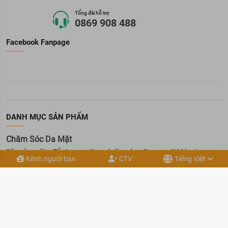
Tổng đài hỗ trợ
0869 908 488
Facebook Fanpage
DANH MỤC SẢN PHẨM
Chăm Sóc Da Mặt
Sữa rửa mặt
Tẩy trang
Kem dưỡng da
Serum
Xịt khoáng
Kênh người bán
CTV
Tiếng Việt
Trị mụn
Toner
Mặt nạ
Trị nám và tàn nhang
Chăm sóc vùng da mắt
Lotion
Tẩy tế bào da chết mặt
Mỹ Phẩm Cho Nam
Sáp vuốt tóc nam
Sữa tắm cho nam
Hỗ trợ mọc râu
Sữa rửa mặt cho nam
Dầu gội - Xả cho nam