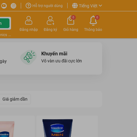
Tiếng Việt
Hỗ trợ người dùng
0
0
m
Đăng nhập
Đăng ký
Giỏ hàng
Thông báo
nics
Khuyến mãi
Vô vàn ưu đãi cực lớn
ngày
Giá giảm dần