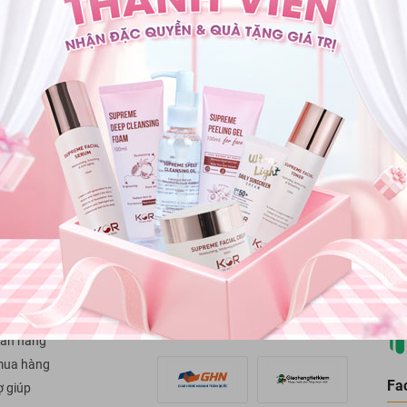
Thanh toán
Đổi trả hàng
Giao hàng & thanh toán
Đổi trả trong vòng 07 
 KHÁCH HÀNG
PHƯƠNG THỨC THANH TOÁN
bảo hành
Côn
oàn tiền
Trụ
phư
PHƯƠNG THỨC VẬN CHUYỂN
án hàng
mua hàng
Fa
ợ giúp