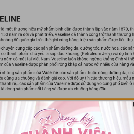
ELINE
e
là một thương hiệu mỹ phẩm bình dân được thành lập vào năm 1870, thu
 150 năm ra đời và phát triển, Vaseline đã thành công trở thành thương
khoảng 60 quốc gia trên thế giới cùng hàng triệu sản phẩm được tiêu th
e
chuyên cung cấp các sản phẩm dưỡng da, dưỡng tóc, nước hoa, các sả
 có thành phẩm chủ yếu là sáp dầu khoáng (Petroleum Jelly) với độ tinh 
u năm có mặt tại Việt Nam, Vaseline luôn không ngừng khẳng định vị thế 
m của Vaseline được phân phối rộng khắp cả nước với nhiều cửa hàng và 
ố những sản phẩm củ
a Vaseline
, các sản phẩm thuộc dòng dưỡng da, ch
iêu dùng ưa chuộng và đánh giá cao. Với độ uy tín của thương hiệu, mẫ
 thành rẻ,…các sản phẩm của Vaseline được sử dụng vô cùng phổ biến ở nh
e là dòng sản phẩm nổi tiếng và được ưa chuộng hàng đầu.
Kết nối với chúng tôi
ận ưu đãi sớm nhất