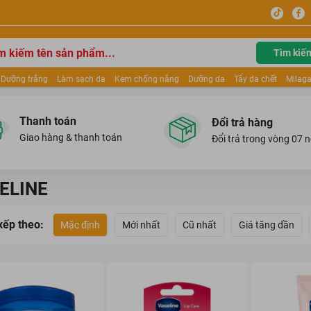
Tìm kiế
Dưỡng trắng
Làm sạch da
Kem chống nắng
Dưỡng da
Tẩy da chết
Milaga
tẩy trang
Kem trang điểm
Dưỡng trắng Dior
Mỹ phẩm
Mặt nạ
Tinh chất
ửa mặt
Kem Mộc Qua
Thanh toán
Đổi trả hàng
Giao hàng & thanh toán
Đổi trả trong vòng 07 
ELINE
xếp theo:
Mặc định
Mới nhất
Cũ nhất
Giá tăng dần