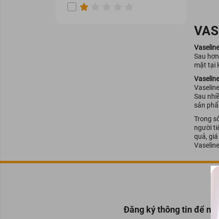
Orihiro
Sao Thái Dương
VAS
Bách Thảo Dược
Vaselin
Hada Labo
Sau hơn
mặt tại 
TSUBAKI
Vaselin
SELSUN
Vaseline
TRESemmé
Sau nhiề
sản phẩ
HAIRBURST
Trong s
Mise en scène
người t
quả, giá
OGX
Vaselin
CETAPHIL
L'OREAL
SOME BY MI
L'Oreal Professionnel
Đăng ký thông tin để nh
DOUBLE RICH