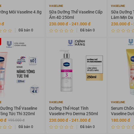
E
VASELINE
VASELINE
ỡng Môi Vaseline 4.8g
Sữa Dưỡng Thể Vaseline Cấp
Sữa Dưỡng T
Ẩm 4D 250ml
Làm Mịn Da 
250ml
 đ
230.000 đ - 241.000 đ
230.000 đ -
Đã bán 0
Đã bán 0
E
VASELINE
VASELINE
Dưỡng Thể Vaseline
Dưỡng Thể Hoạt Tính
Serum Chốn
ông Tức Thì 320ml
Vaseline Pro Derma 250ml
Vaseline Dư
320ml
00 đ
230.000 đ - 241.000 đ
180.000 đ
195.000 đ
Đã bán 0
Đã bán 0