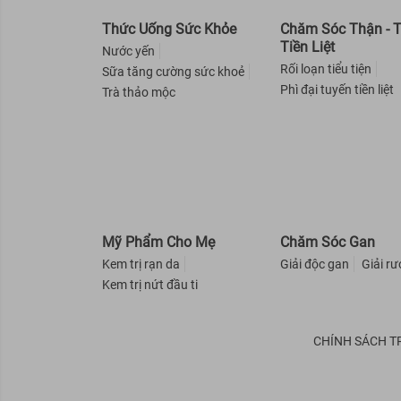
VASELINE
Thức Uống Sức Khỏe
Chăm Sóc Thận - 
Tiền Liệt
Sunplay
Nước yến
Rối loạn tiểu tiện
Sữa tăng cường sức khoẻ
Fixderma
Phì đại tuyến tiền liệt
Trà thảo mộc
Bioré
Tesori d'Oriente
PAULA'S CHOICE
NIVEA
LA ROCHE-POSAY
Re:p
Mỹ Phẩm Cho Mẹ
Chăm Sóc Gan
ST.IVES
Kem trị rạn da
Giải độc gan
Giải r
Kem trị nứt đầu ti
A-DERMA
Altruist
CHÍNH SÁCH T
Cure
WHITE CONC
Lifebuoy