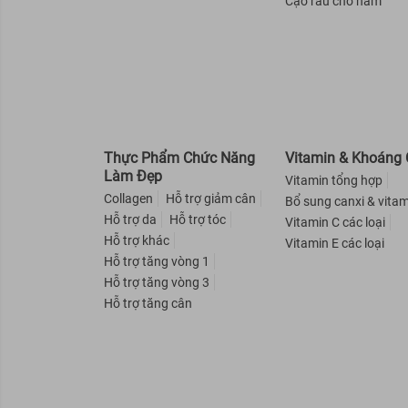
Cạo râu cho nam
Hasi Kokeshi
Colab
Superfood Lab
ORGANIST
Curél
Thực Phẩm Chức Năng
Vitamin & Khoáng 
Elastine
Làm Đẹp
Vitamin tổng hợp
X-Men For Boss
Collagen
Hỗ trợ giảm cân
Bổ sung canxi & vitam
Michiru
Hỗ trợ da
Hỗ trợ tóc
Vitamin C các loại
Dr-Groot
Hỗ trợ khác
Vitamin E các loại
Hỗ trợ tăng vòng 1
Mamonde
Hỗ trợ tăng vòng 3
Pelican
Hỗ trợ tăng cân
HATOMUGI
EtiaXil
Angel's Liquid
Exclusive Cosmetic