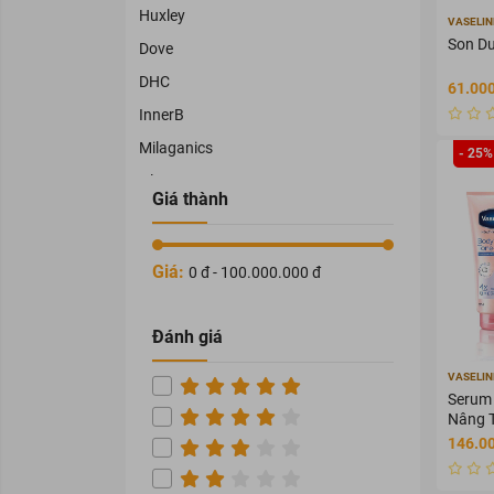
Huxley
VASELIN
Son Dư
Dove
DHC
61.000
InnerB
Milaganics
- 25%
Olay
Giá thành
Cléo
Physiogel
Giá:
0 đ - 100.000.000 đ
OHUI
TRAPHACO
Đánh giá
NAMHAPHARMA
VASELIN
HATAPHAR
Serum 
VEDETTE
Nâng T
146.0
THORAKAO
COCOON