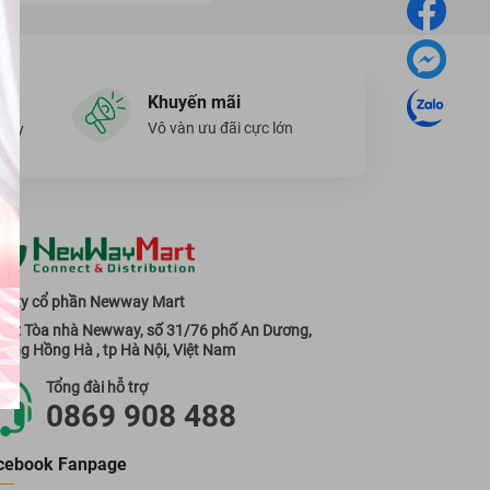
Khuyến mãi
Vô vàn ưu đãi cực lớn
ngày
g ty cổ phần Newway Mart
 sở: Tòa nhà Newway, số 31/76 phố An Dương,
ờng Hồng Hà , tp Hà Nội, Việt Nam
Tổng đài hỗ trợ
0869 908 488
cebook Fanpage