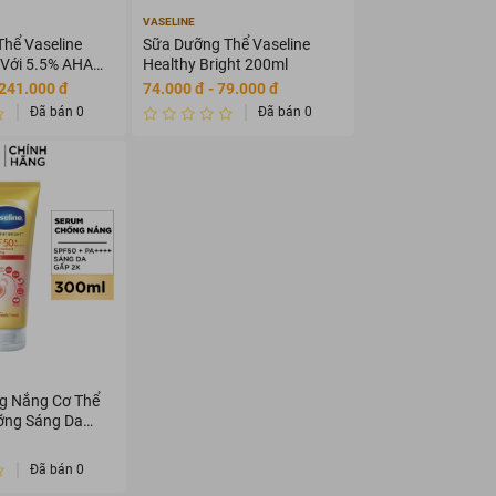
VASELINE
hể Vaseline
Sữa Dưỡng Thể Vaseline
Với 5.5% AHA
Healthy Bright 200ml
 241.000 đ
74.000 đ - 79.000 đ
Đã bán 0
Đã bán 0
g Nắng Cơ Thể
ỡng Sáng Da
Đã bán 0