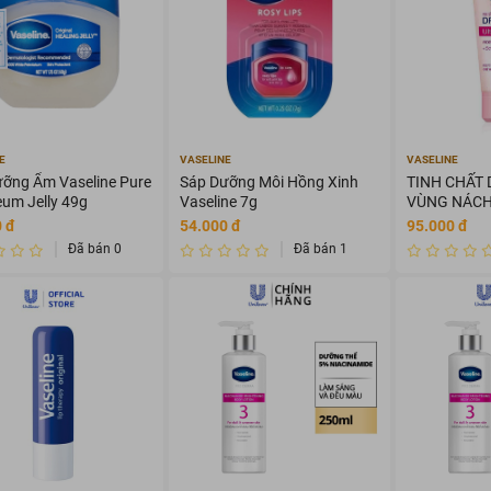
E
VASELINE
VASELINE
ỡng Ẩm Vaseline Pure
Sáp Dưỡng Môi Hồng Xinh
TINH CHẤT
eum Jelly 49g
Vaseline 7g
VÙNG NÁCH
48H 50ml
 đ
54.000 đ
95.000 đ
Đã bán 0
Đã bán 1