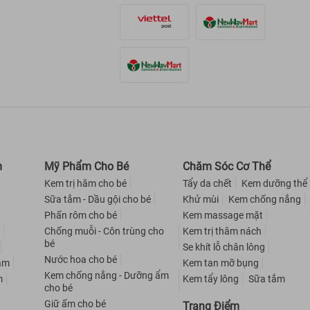
m
Mỹ Phẩm Cho Bé
Chăm Sóc Cơ Thể
Kem trị hăm cho bé
Tẩy da chết
Kem dưỡng thể
Sữa tắm - Dầu gội cho bé
Khử mùi
Kem chống nắng
Phấn rôm cho bé
Kem massage mặt
m
Chống muỗi - Côn trùng cho
Kem trị thâm nách
bé
Se khít lỗ chân lông
Nước hoa cho bé
nam
Kem tan mỡ bụng
Kem chống nắng - Dưỡng ẩm
m
Kem tẩy lông
Sữa tắm
cho bé
Giữ ấm cho bé
Trang Điểm