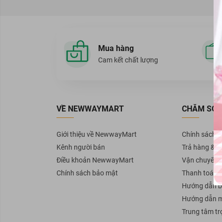
BareSoul
Ellips
Sunsilk
Mua hàng
Head & Shoulders
Cam kết chất lượng
GIRLZ ONLY
KUMANO
50 Megumi
VỀ NEWWAYMART
CHĂM SÓC
CLEAR
PANTENE
Giới thiệu về NewwayMart
Chính sách 
VICHY
Kênh người bán
Trả hàng & H
Reen
Điều khoản NewwayMart
Vận chuyển
Lab Nature
Chính sách bảo mật
Thanh toán
Hướng dẫn b
Organic Shop
Hướng dẫn 
Bigen
Trung tâm tr
Purité By Prôvence