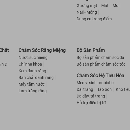
Gương mặt
Mắt
Môi
Nail - Móng
Dụng cụ trang điểm
Chất
Chăm Sóc Răng Miệng
Bộ Sản Phẩm
Nước súc miệng
Bộ sản phẩm chăm sóc da
in D
Chỉ nha khoa
Bộ sản phẩm chăm sóc tóc
Kem đánh răng
Chăm Sóc Hệ Tiêu Hóa
Bàn chải đánh răng
Men vi sinh probiotic
Máy tăm nước
Đại tràng
Táo bón
Khó tiê
Làm trắng răng
Dạ dày, tá tràng
Hỗ trợ điều trị trĩ