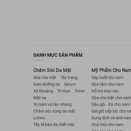
NARIS COSMETICS
AVATAR
Rejoice
Nuxe
SEBAMED
Beautylabo
DANH MỤC SẢN PHẨM
EVOLUDERM
Eucerin
Chăm Sóc Da Mặt
Mỹ Phẩm Cho Na
OXY
Sữa rửa mặt
Tẩy trang
Sáp vuốt tóc nam
Kem dưỡng da
Serum
Sữa tắm cho nam
AISHITOTO
Xịt khoáng
Trị mụn
Toner
Hỗ trợ mọc râu
Liese
Mặt nạ
Sữa rửa mặt cho na
Herbal Essences
Trị nám và tàn nhang
Dầu gội - Xả cho nam
Chăm sóc vùng da mắt
Gel giữ nếp tóc cho 
Old Spice
Lotion
Dung dịch vệ sinh na
Love Beauty And Planet
Tẩy tế bào da chết mặt
Khử mùi cho nam
X-Men