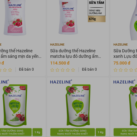
E
HAZELINE
HAZELINE
ỡng thể Hazeline
Sữa dưỡng thể Hazeline
Sữa Dưỡng t
ẩm sáng mịn da yến
matcha lựu đỏ dưỡng ẩm
xanh Lựu đ
và dâu tằm 230ml
sáng mịn da 370ml
 đ
114.500 đ
75.000 đ
Đã bán 0
Đã bán 0