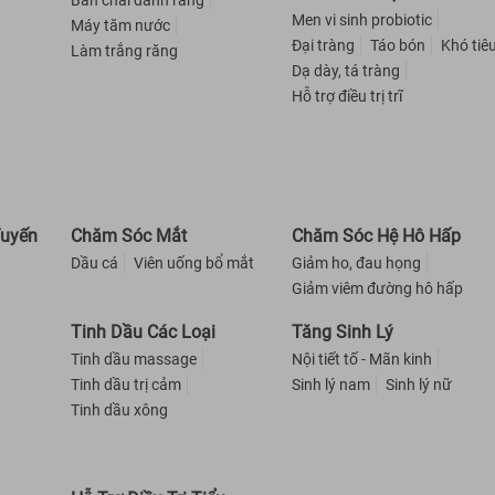
Bàn chải đánh răng
Men vi sinh probiotic
Máy tăm nước
Đại tràng
Táo bón
Khó tiê
Làm trắng răng
Dạ dày, tá tràng
Hỗ trợ điều trị trĩ
Tuyến
Chăm Sóc Mắt
Chăm Sóc Hệ Hô Hấp
Dầu cá
Viên uống bổ mắt
Giảm ho, đau họng
Giảm viêm đường hô hấp
Tinh Dầu Các Loại
Tăng Sinh Lý
Tinh dầu massage
Nội tiết tố - Mãn kinh
Tinh dầu trị cảm
Sinh lý nam
Sinh lý nữ
Tinh dầu xông