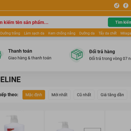
Tìm kiế
Dưỡng trắng
Làm sạch da
Kem chống nắng
Dưỡng da
Tẩy da chết
Milaga
tẩy trang
Kem trang điểm
Dưỡng trắng Dior
Mỹ phẩm
Mặt nạ
Tinh chất
ửa mặt
Kem Mộc Qua
Thanh toán
Đổi trả hàng
Giao hàng & thanh toán
Đổi trả trong vòng 07 
ELINE
xếp theo:
Mặc định
Mới nhất
Cũ nhất
Giá tăng dần