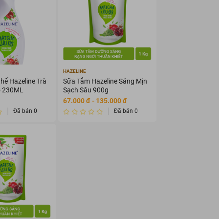
HAZELINE
hể Hazeline Trà
Sữa Tắm Hazeline Sáng Mịn
ỏ 230ML
Sạch Sâu 900g
67.000 đ - 135.000 đ
Đã bán 0
Đã bán 0