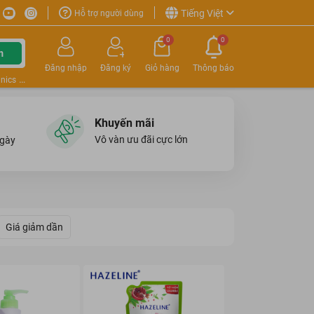
Tiếng Việt
Hỗ trợ người dùng
0
0
m
Đăng nhập
Đăng ký
Giỏ hàng
Thông báo
nics
Khuyến mãi
Vô vàn ưu đãi cực lớn
ngày
Giá giảm dần