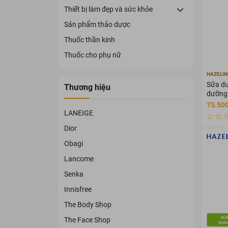
Thiết bị làm đẹp và sức khỏe
Sản phẩm thảo dược
Thuốc thần kinh
Thuốc cho phụ nữ
HAZELIN
Sữa dư
Thương hiệu
dưỡng 
mạch 
75.500
LANEIGE
Dior
Obagi
Lancome
Senka
Innisfree
The Body Shop
The Face Shop