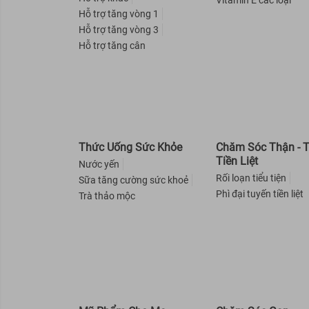
Vitamin E các loại
Hỗ trợ tăng vòng 1
Hasi Kokeshi
Hỗ trợ tăng vòng 3
Colab
Hỗ trợ tăng cân
Superfood Lab
ORGANIST
Curél
Elastine
X-Men For Boss
Thức Uống Sức Khỏe
Chăm Sóc Thận - 
Tiền Liệt
Michiru
Nước yến
Rối loạn tiểu tiện
Sữa tăng cường sức khoẻ
Dr-Groot
Phì đại tuyến tiền liệt
Trà thảo mộc
Mamonde
Pelican
HATOMUGI
EtiaXil
Angel's Liquid
Exclusive Cosmetic