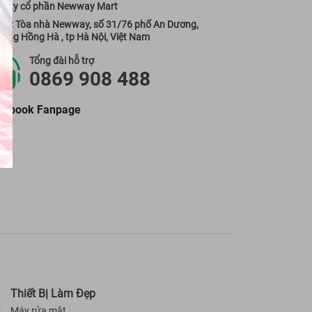
g ty cổ phần Newway Mart
 sở: Tòa nhà Newway, số 31/76 phố An Dương,
ờng Hồng Hà , tp Hà Nội, Việt Nam
Tổng đài hỗ trợ
0869 908 488
cebook Fanpage
Thiết Bị Làm Đẹp
Máy rửa mặt