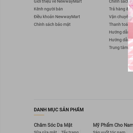
Giới thiệu về NewwayMart
Chính sách 
BareSoul
Kênh người bán
Trả hàng & H
Ellips
Điều khoản NewwayMart
Vận chuyển
Sunsilk
Chính sách bảo mật
Thanh toán
Hướng dẫn b
Head & Shoulders
Hướng dẫn 
GIRLZ ONLY
Trung tâm tr
KUMANO
50 Megumi
CLEAR
PANTENE
VICHY
Reen
Lab Nature
DANH MỤC SẢN PHẨM
Organic Shop
Bigen
Chăm Sóc Da Mặt
Mỹ Phẩm Cho Na
Purité By Prôvence
Sữa rửa mặt
Tẩy trang
Sáp vuốt tóc nam