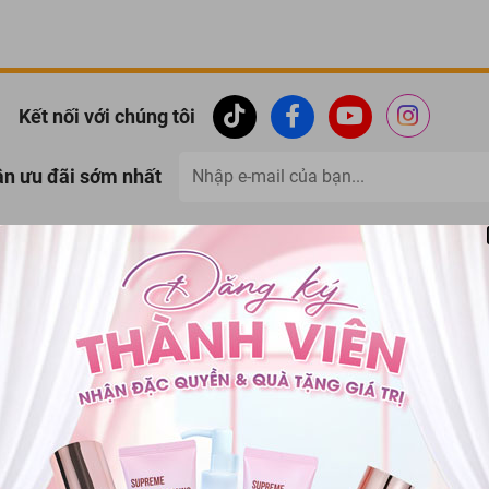
Kết nối với chúng tôi
ận ưu đãi sớm nhất
Thanh toán
Đổi trả hàng
Giao hàng & thanh toán
Đổi trả trong vòng 07 
 KHÁCH HÀNG
PHƯƠNG THỨC THANH TOÁN