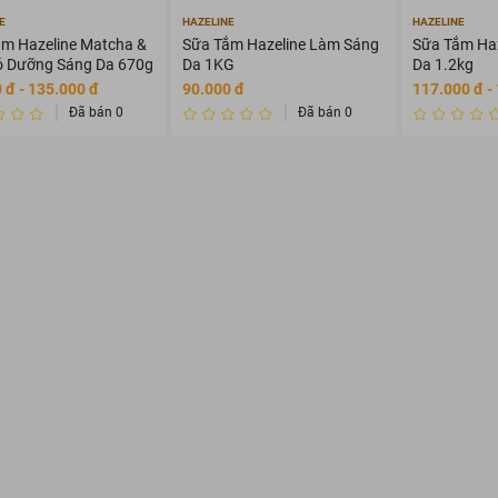
E
HAZELINE
HAZELINE
m Hazeline Matcha &
Sữa Tắm Hazeline Làm Sáng
Sữa Tắm Ha
ỏ Dưỡng Sáng Da 670g
Da 1KG
Da 1.2kg
 đ - 135.000 đ
90.000 đ
117.000 đ -
Đã bán 0
Đã bán 0