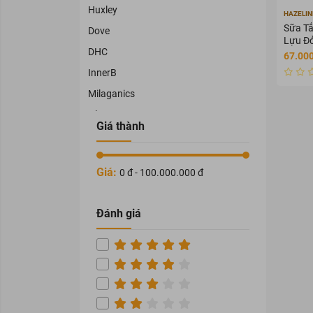
Huxley
HAZELIN
Sữa Tắ
Dove
Lựu Đ
DHC
67.000
InnerB
Milaganics
Olay
Giá thành
Cléo
Physiogel
Giá:
0 đ - 100.000.000 đ
OHUI
TRAPHACO
Đánh giá
NAMHAPHARMA
HATAPHAR
VEDETTE
THORAKAO
COCOON