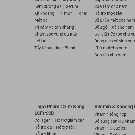
NARIS COSMETICS
Kem dưỡng da
Serum
Sữa tắm cho nam
Xịt khoáng
Trị mụn
Toner
Hỗ trợ mọc râu
AVATAR
Mặt nạ
Sữa rửa mặt cho na
Rejoice
Trị nám và tàn nhang
Dầu gội - Xả cho nam
Nuxe
Chăm sóc vùng da mắt
Gel giữ nếp tóc cho 
Lotion
Dung dịch vệ sinh na
SEBAMED
Tẩy tế bào da chết mặt
Khử mùi cho nam
Beautylabo
Cạo râu cho nam
EVOLUDERM
Eucerin
OXY
AISHITOTO
Liese
Herbal Essences
Thực Phẩm Chức Năng
Vitamin & Khoáng 
Làm Đẹp
Vitamin tổng hợp
Old Spice
Collagen
Hỗ trợ giảm cân
Bổ sung canxi & vitam
Love Beauty And Planet
Hỗ trợ da
Hỗ trợ tóc
Vitamin C các loại
X-Men
Hỗ trợ khác