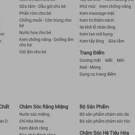
Sữa tắm - Dầu gội cho bé
Khử mùi
Kem chống nắng
Phấn rôm cho bé
Kem massage mặt
m
Chống muỗi - Côn trùng cho
Kem trị thâm nách
bé
Se khít lỗ chân lông
Nước hoa cho bé
nam
Kem tan mỡ bụng
Kem chống nắng - Dưỡng ẩm
m
Kem tẩy lông
Sữa tắm
cho bé
Giữ ấm cho bé
Trang Điểm
Gương mặt
Mắt
Môi
Nail - Móng
Dụng cụ trang điểm
Chất
Chăm Sóc Răng Miệng
Bộ Sản Phẩm
Nước súc miệng
Bộ sản phẩm chăm sóc da
in D
Chỉ nha khoa
Bộ sản phẩm chăm sóc tóc
Kem đánh răng
Chăm Sóc Hệ Tiêu Hóa