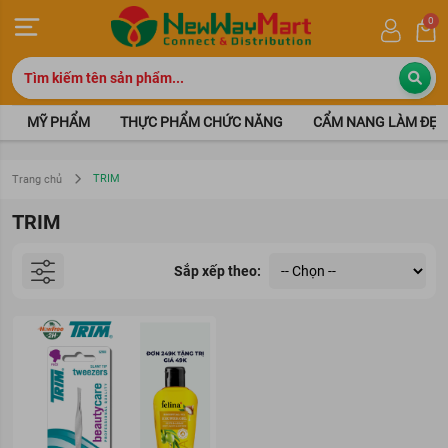
0
MỸ PHẨM
THỰC PHẨM CHỨC NĂNG
CẨM NANG LÀM ĐẸP
TRIM
Trang chủ
TRIM
Sắp xếp theo: