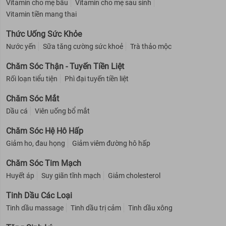
Vitamin cho mẹ bầu
Vitamin cho mẹ sau sinh
Vitamin tiền mang thai
Thức Uống Sức Khỏe
Nước yến
Sữa tăng cường sức khoẻ
Trà thảo mộc
Chăm Sóc Thận - Tuyến Tiền Liệt
Rối loạn tiểu tiện
Phì đại tuyến tiền liệt
Chăm Sóc Mắt
Dầu cá
Viên uống bổ mắt
Chăm Sóc Hệ Hô Hấp
Giảm ho, đau họng
Giảm viêm đường hô hấp
Chăm Sóc Tim Mạch
Huyết áp
Suy giãn tĩnh mạch
Giảm cholesterol
Tinh Dầu Các Loại
Tinh dầu massage
Tinh dầu trị cảm
Tinh dầu xông