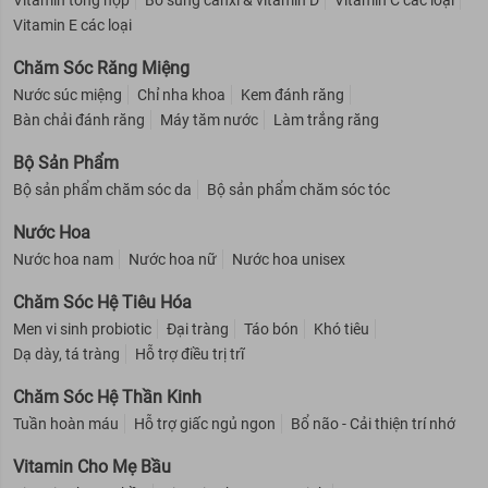
Vitamin tổng hợp
Bổ sung canxi & vitamin D
Vitamin C các loại
Vitamin E các loại
Chăm Sóc Răng Miệng
Nước súc miệng
Chỉ nha khoa
Kem đánh răng
Bàn chải đánh răng
Máy tăm nước
Làm trắng răng
Bộ Sản Phẩm
Bộ sản phẩm chăm sóc da
Bộ sản phẩm chăm sóc tóc
Nước Hoa
Nước hoa nam
Nước hoa nữ
Nước hoa unisex
Chăm Sóc Hệ Tiêu Hóa
Men vi sinh probiotic
Đại tràng
Táo bón
Khó tiêu
Dạ dày, tá tràng
Hỗ trợ điều trị trĩ
Chăm Sóc Hệ Thần Kinh
Tuần hoàn máu
Hỗ trợ giấc ngủ ngon
Bổ não - Cải thiện trí nhớ
Vitamin Cho Mẹ Bầu