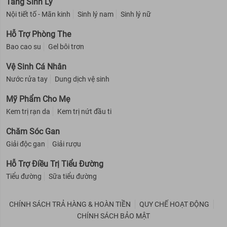
Tăng Sinh Lý
Nội tiết tố - Mãn kinh
Sinh lý nam
Sinh lý nữ
Hỗ Trợ Phòng The
Bao cao su
Gel bôi trơn
Vệ Sinh Cá Nhân
Nước rửa tay
Dung dịch vệ sinh
Mỹ Phẩm Cho Mẹ
Kem trị rạn da
Kem trị nứt đầu ti
Chăm Sóc Gan
Giải độc gan
Giải rượu
Hỗ Trợ Điều Trị Tiểu Đường
Tiểu đường
Sữa tiểu đường
CHÍNH SÁCH TRẢ HÀNG & HOÀN TIỀN
QUY CHẾ HOẠT ĐỘNG
CHÍNH SÁCH BẢO MẬT