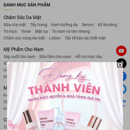
DANH MỤC SẢN PHẨM
Chăm Sóc Da Mặt
Sữa rửa mặt
Tẩy trang
Kem dưỡng da
Serum
Xịt khoáng
Trị mụn
Toner
Mặt nạ
Trị nám và tàn nhang
Chăm sóc vùng da mắt
Lotion
Tẩy tế bào da chết mặt
Mỹ Phẩm Cho Nam
Sáp vuốt tóc nam
Sữa tắm cho nam
Hỗ trợ mọc râu
Sữa rửa mặt cho nam
Dầu gội - Xả cho nam
Gel giữ nếp tóc cho nam
Dung dịch vệ sinh nam
Khử mùi cho nam
Cạo râu cho nam
Mỹ Phẩm Cho Bé
Kem trị hăm cho bé
Sữa tắm - Dầu gội cho bé
Phấn rôm cho bé
Chống muỗi - Côn trùng cho bé
Nước hoa cho bé
Kem chống nắng - Dưỡng ẩm cho bé
Giữ ấm cho bé
Chăm Sóc Cơ Thể
Tẩy da chết
Kem dưỡng thể
Khử mùi
Kem chống nắng