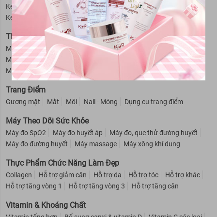
Kem massage mặt
Kem trị thâm nách
Se khít lỗ chân lông
Kem tan mỡ bụng
Kem tẩy lông
Sữa tắm
Thiết Bị Làm Đẹp
Máy rửa mặt
Máy massage mặt
Dụng cụ cạo râu
Máy xông hơi mặt
Máy tẩy lông
Máy hút mụn
Máy masssage mặt
Máy theo dõi sức khoẻ
Trang Điểm
Gương mặt
Mắt
Môi
Nail - Móng
Dụng cụ trang điểm
Máy Theo Dõi Sức Khỏe
Máy đo SpO2
Máy đo huyết áp
Máy đo, que thử đường huyết
Máy đo đường huyết
Máy massage
Máy xông khí dung
Thực Phẩm Chức Năng Làm Đẹp
Collagen
Hỗ trợ giảm cân
Hỗ trợ da
Hỗ trợ tóc
Hỗ trợ khác
Hỗ trợ tăng vòng 1
Hỗ trợ tăng vòng 3
Hỗ trợ tăng cân
Vitamin & Khoáng Chất