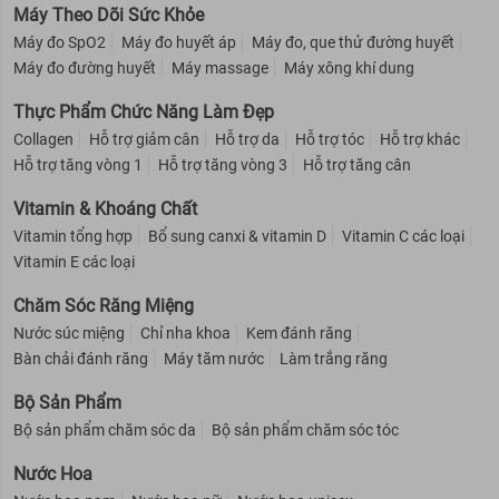
Máy Theo Dõi Sức Khỏe
Máy đo SpO2
Máy đo huyết áp
Máy đo, que thử đường huyết
Máy đo đường huyết
Máy massage
Máy xông khí dung
Thực Phẩm Chức Năng Làm Đẹp
Collagen
Hỗ trợ giảm cân
Hỗ trợ da
Hỗ trợ tóc
Hỗ trợ khác
Hỗ trợ tăng vòng 1
Hỗ trợ tăng vòng 3
Hỗ trợ tăng cân
Vitamin & Khoáng Chất
Vitamin tổng hợp
Bổ sung canxi & vitamin D
Vitamin C các loại
Vitamin E các loại
Chăm Sóc Răng Miệng
Nước súc miệng
Chỉ nha khoa
Kem đánh răng
Bàn chải đánh răng
Máy tăm nước
Làm trắng răng
Bộ Sản Phẩm
Bộ sản phẩm chăm sóc da
Bộ sản phẩm chăm sóc tóc
Nước Hoa