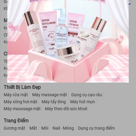
Gel giữ nếp tóc cho nam
Dung dịch vệ sinh nam
Khử mùi cho nam
Cạo râu cho nam
Mỹ Phẩm Cho Bé
Kem trị hăm cho bé
Sữa tắm - Dầu gội cho bé
Phấn rôm cho bé
Chống muỗi - Côn trùng cho bé
Nước hoa cho bé
Kem chống nắng - Dưỡng ẩm cho bé
Giữ ấm cho bé
Chăm Sóc Cơ Thể
Tẩy da chết
Kem dưỡng thể
Khử mùi
Kem chống nắng
Kem massage mặt
Kem trị thâm nách
Se khít lỗ chân lông
Kem tan mỡ bụng
Kem tẩy lông
Sữa tắm
Thiết Bị Làm Đẹp
Máy rửa mặt
Máy massage mặt
Dụng cụ cạo râu
Máy xông hơi mặt
Máy tẩy lông
Máy hút mụn
Máy masssage mặt
Máy theo dõi sức khoẻ
Trang Điểm
Gương mặt
Mắt
Môi
Nail - Móng
Dụng cụ trang điểm