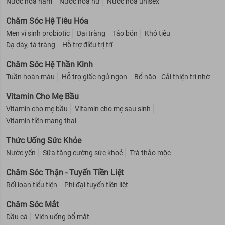
Nước hoa nam
Nước hoa nữ
Nước hoa unisex
Chăm Sóc Hệ Tiêu Hóa
Men vi sinh probiotic
Đại tràng
Táo bón
Khó tiêu
Dạ dày, tá tràng
Hỗ trợ điều trị trĩ
Chăm Sóc Hệ Thần Kinh
Tuần hoàn máu
Hỗ trợ giấc ngủ ngon
Bổ não - Cải thiện trí nhớ
Vitamin Cho Mẹ Bầu
Vitamin cho mẹ bầu
Vitamin cho mẹ sau sinh
Vitamin tiền mang thai
Thức Uống Sức Khỏe
Nước yến
Sữa tăng cường sức khoẻ
Trà thảo mộc
Chăm Sóc Thận - Tuyến Tiền Liệt
Rối loạn tiểu tiện
Phì đại tuyến tiền liệt
Chăm Sóc Mắt
Dầu cá
Viên uống bổ mắt