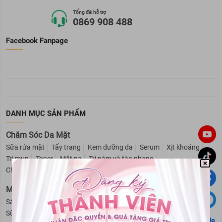
Tổng đài hỗ trợ
0869 908 488
Facebook Fanpage
DANH MỤC SẢN PHẨM
Chăm Sóc Da Mặt
Sữa rửa mặt
Tẩy trang
Kem dưỡng da
Serum
Xịt khoáng
Trị mụn
Toner
Mặt nạ
Trị nám và tàn nhang
Chăm sóc vùng da mắt
Lotion
Tẩy tế bào da chết mặt
Mỹ Phẩm Cho Nam
Sáp vuốt tóc nam
Sữa tắm cho nam
Hỗ trợ mọc râu
Sữa rửa mặt cho nam
Dầu gội - Xả cho nam