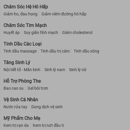
Chăm Sóc Hệ Hô Hấp
Giảm ho, đau họng
Giảm viêm đường hô hấp
Chăm Sóc Tim Mạch
Huyết áp
Suy giãn tĩnh mạch
Giảm cholesterol
Tinh Dầu Các Loại
Tinh dầu massage
Tinh dầu trị cảm
Tinh dầu xông
Tăng Sinh Lý
Nội tiết tố - Mãn kinh
Sinh lý nam
Sinh lý nữ
Hỗ Trợ Phòng The
Bao cao su
Gel bôi trơn
Vệ Sinh Cá Nhân
Nước rửa tay
Dung dịch vệ sinh
Mỹ Phẩm Cho Mẹ
Kem trị rạn da
Kem trị nứt đầu ti