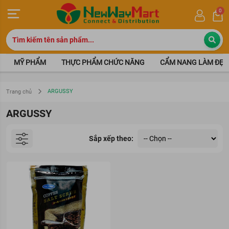
0
MỸ PHẨM
THỰC PHẨM CHỨC NĂNG
CẨM NANG LÀM ĐẸP
ARGUSSY
Trang chủ
ARGUSSY
Sắp xếp theo: