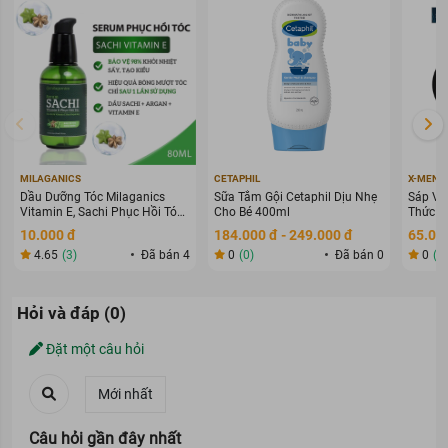
MILAGANICS
CETAPHIL
X-MEN
Dầu Dưỡng Tóc Milaganics
Sữa Tắm Gội Cetaphil Dịu Nhẹ
Sáp Vu
Vitamin E, Sachi Phục Hồi Tóc
Cho Bé 400ml
Thức G
80ml
70g
10.000 đ
184.000 đ - 249.000 đ
65.000
4.65
(3)
Đã bán 4
0
(0)
Đã bán 0
0
(0
Hỏi và đáp (0)
Đặt một câu hỏi
Câu hỏi gần đây nhất