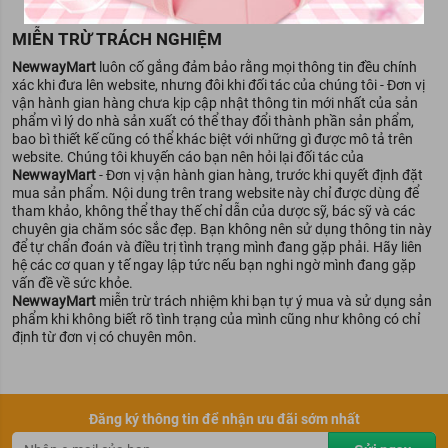
MIỄN TRỪ TRÁCH NGHIỆM
NewwayMart
luôn cố gắng đảm bảo rằng mọi thông tin đều chính
xác khi đưa lên website, nhưng đôi khi đối tác của chúng tôi - Đơn vị
vận hành gian hàng chưa kịp cập nhật thông tin mới nhất của sản
phẩm vì lý do nhà sản xuất có thể thay đổi thành phần sản phẩm,
bao bì thiết kế cũng có thể khác biệt với những gì được mô tả trên
website. Chúng tôi khuyến cáo bạn nên hỏi lại đối tác của
NewwayMart
- Đơn vị vận hành gian hàng, trước khi quyết định đặt
mua sản phẩm. Nội dung trên trang website này chỉ được dùng để
tham khảo, không thể thay thế chỉ dẫn của dược sỹ, bác sỹ và các
chuyên gia chăm sóc sắc đẹp. Bạn không nên sử dụng thông tin này
để tự chẩn đoán và điều trị tình trạng mình đang gặp phải. Hãy liên
hệ các cơ quan y tế ngay lập tức nếu bạn nghi ngờ mình đang gặp
vấn đề về sức khỏe.
NewwayMart
miễn trừ trách nhiệm khi bạn tự ý mua và sử dụng sản
phẩm khi không biết rõ tình trạng của mình cũng như không có chỉ
định từ đơn vị có chuyên môn.
Đăng ký thông tin để nhận ưu đãi sớm nhất