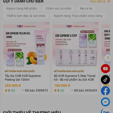
GỢI Ý DÀNH CHO BẠN
Xem tất cả
Ngành hàng Mỹ phẩm
Chăm sóc cá nhân
Mẹ và bé
Thiết bị làm đẹp và sức khỏe
Ngành hàng Thực phẩm chức năng
MỸ PHẨM KOR HÀN QUỐC
MỸ PHẨM KOR HÀN QUỐC
MỸ PHẨ
Tẩy Da Chết KOR Supreme
Bộ KOR Supreme 5 Step Travel
Sữa Rử
Peeling Gel 100ml
Kit - Bộ mỹ phẩm du lịch KOR
Deep C
283.000 đ
108.000 đ
269.0
0
(0)
Đã bán 3589875
0
(0)
Đã bán 3456435
0
(0
GIỚI THIỆU VỀ THƯƠNG HIỆU