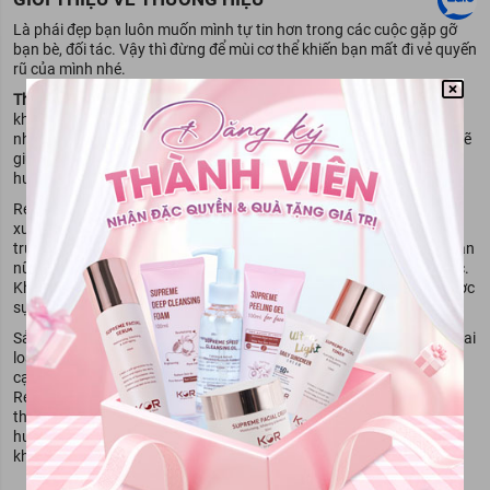
Là phái đẹp bạn luôn muốn mình tự tin hơn trong các cuộc gặp gỡ
bạn bè, đối tác. Vậy thì đừng để mùi cơ thể khiến bạn mất đi vẻ quyến
rũ của mình nhé.
Thương hiệu Refre
là một trong những thương hiệu chuyên về lăn
khử mùi và xịt khử mùi chiết xuất từ các tinh chất thiên nhiên với
nhiều mùi hương: trà xanh, hương thảo, cúc la mã, ngọc lan tây,... sẽ
giúp bạn thêm tự tin trong cuộc sống. Không chỉ đa dạng về mùi
hương mà Refre còn có thiết kế bao bì đáng yêu, phù hợp giới trẻ.
Refre thuộc tập đoàn Rohto- Mentholatum, Nhật Bản nhưng sản
xuất tại Việt Nam. Thương hiệu
Refre
khi vừa mới ra mắt tại thị
trường Việt, sản phẩm đã nhận được sự ủng hộ nhiệt tình từ các bạn
nữ, tạo nên một cơn sốt mua sắm khắp Việt Nam và các nước khác.
Không chỉ vì mùi hương dễ chịu, dễ sử dụng mà Refre còn nhận được
sự quan tâm của khách hàng bởi giá thành vô cùng “hạt dẻ”.
Sản phẩm khử mùi
Refre
đa dạng về mùi hương và được chia làm hai
loại chính là dạng xịt và dạng lăn cho bạn dễ dàng lựa chọn. Bên
cạnh công nghệ tỏa hương thơm bền lâu suốt cả ngày, khử mùi
Refre còn có khả năng giữ cho vùng da dưới cánh tay luôn khô
thoáng, sáng mịn, se khít lỗ chân lông. Ngoài ra để lưu giữ mùi
hương lâu trên cơ thể bạn có thể sử dụng Refre cho cả vùng cổ,
khuỷu tay, cổ tay.