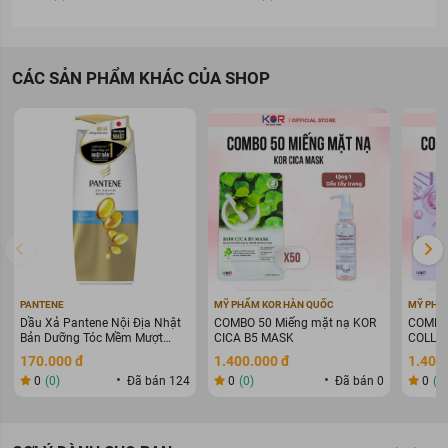
CÁC SẢN PHẨM KHÁC CỦA SHOP
PANTENE
MỸ PHẨM KOR HÀN QUỐC
MỸ PHẨ
Dầu Xả Pantene Nội Địa Nhật
COMBO 50 Miếng mặt nạ KOR
COMBO 
Bản Dưỡng Tóc Mềm Mượt
CICA B5 MASK
COLLAG
400g
WARIN
170.000 đ
1.400.000 đ
1.400
0
(0)
Đã bán 124
0
(0)
Đã bán 0
0
(0