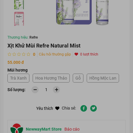
Thương hiệu:
Refre
Xịt Khử Mùi Refre Natural Mist
0
Câu hỏi thường gặp
0 lượt thích
55.000 đ
Mùi hương
Trà Xanh
Hoa Hương Thảo
Gỗ
Hồng Mộc Lan
Số lượng:
Chia sẻ:
Yêu thích
NewwayMart Store
Báo cáo