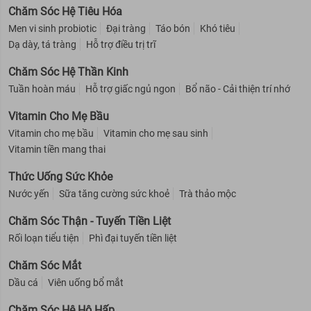
Chăm Sóc Hệ Tiêu Hóa
Men vi sinh probiotic
Đại tràng
Táo bón
Khó tiêu
Dạ dày, tá tràng
Hỗ trợ điều trị trĩ
Chăm Sóc Hệ Thần Kinh
Tuần hoàn máu
Hỗ trợ giấc ngủ ngon
Bổ não - Cải thiện trí nhớ
Vitamin Cho Mẹ Bầu
Vitamin cho mẹ bầu
Vitamin cho mẹ sau sinh
Vitamin tiền mang thai
Thức Uống Sức Khỏe
Nước yến
Sữa tăng cường sức khoẻ
Trà thảo mộc
Chăm Sóc Thận - Tuyến Tiền Liệt
Rối loạn tiểu tiện
Phì đại tuyến tiền liệt
Chăm Sóc Mắt
Dầu cá
Viên uống bổ mắt
Chăm Sóc Hệ Hô Hấp