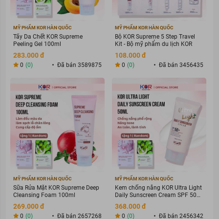
MỸ PHẨM KOR HÀN QUỐC
MỸ PHẨM KOR HÀN QUỐC
Tẩy Da Chết KOR Supreme
Bộ KOR Supreme 5 Step Travel
Peeling Gel 100ml
Kit - Bộ mỹ phẩm du lịch KOR
283.000 đ
108.000 đ
0
(0)
Đã bán 3589875
0
(0)
Đã bán 3456435
MỸ PHẨM KOR HÀN QUỐC
MỸ PHẨM KOR HÀN QUỐC
Sữa Rửa Mặt KOR Supreme Deep
Kem chống nắng KOR Ultra Light
Cleansing Foam 100ml
Daily Sunscreen Cream SPF 50+
PA ++++
269.000 đ
368.000 đ
0
(0)
Đã bán 2657268
0
(0)
Đã bán 2456342