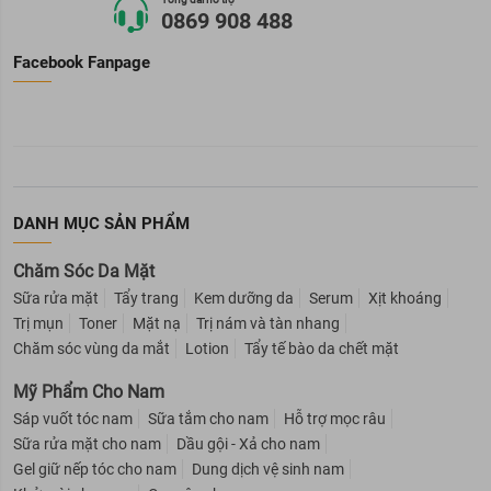
0869 908 488
Facebook Fanpage
DANH MỤC SẢN PHẨM
Chăm Sóc Da Mặt
Sữa rửa mặt
Tẩy trang
Kem dưỡng da
Serum
Xịt khoáng
Trị mụn
Toner
Mặt nạ
Trị nám và tàn nhang
Chăm sóc vùng da mắt
Lotion
Tẩy tế bào da chết mặt
Mỹ Phẩm Cho Nam
Sáp vuốt tóc nam
Sữa tắm cho nam
Hỗ trợ mọc râu
Sữa rửa mặt cho nam
Dầu gội - Xả cho nam
Gel giữ nếp tóc cho nam
Dung dịch vệ sinh nam