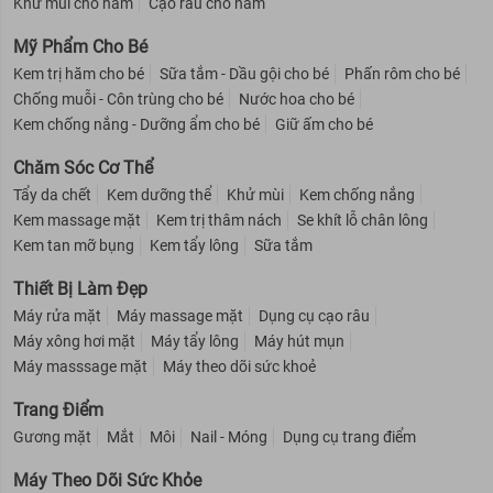
Khử mùi cho nam
Cạo râu cho nam
Mỹ Phẩm Cho Bé
Kem trị hăm cho bé
Sữa tắm - Dầu gội cho bé
Phấn rôm cho bé
Chống muỗi - Côn trùng cho bé
Nước hoa cho bé
Kem chống nắng - Dưỡng ẩm cho bé
Giữ ấm cho bé
Chăm Sóc Cơ Thể
Tẩy da chết
Kem dưỡng thể
Khử mùi
Kem chống nắng
Kem massage mặt
Kem trị thâm nách
Se khít lỗ chân lông
Kem tan mỡ bụng
Kem tẩy lông
Sữa tắm
Thiết Bị Làm Đẹp
Máy rửa mặt
Máy massage mặt
Dụng cụ cạo râu
Máy xông hơi mặt
Máy tẩy lông
Máy hút mụn
Máy masssage mặt
Máy theo dõi sức khoẻ
Trang Điểm
Gương mặt
Mắt
Môi
Nail - Móng
Dụng cụ trang điểm
Máy Theo Dõi Sức Khỏe