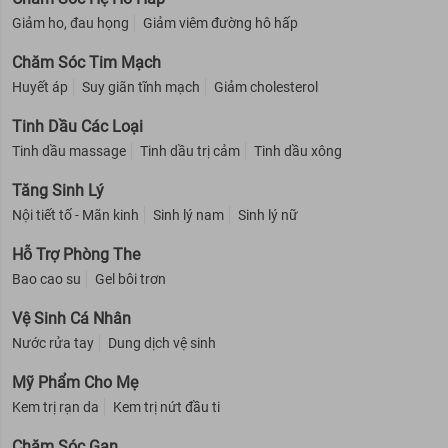
Giảm ho, đau họng
Giảm viêm đường hô hấp
Chăm Sóc Tim Mạch
Huyết áp
Suy giãn tĩnh mạch
Giảm cholesterol
Tinh Dầu Các Loại
Tinh dầu massage
Tinh dầu trị cảm
Tinh dầu xông
Tăng Sinh Lý
Nội tiết tố - Mãn kinh
Sinh lý nam
Sinh lý nữ
Hỗ Trợ Phòng The
Bao cao su
Gel bôi trơn
Vệ Sinh Cá Nhân
Nước rửa tay
Dung dịch vệ sinh
Mỹ Phẩm Cho Mẹ
Kem trị rạn da
Kem trị nứt đầu ti
Chăm Sóc Gan