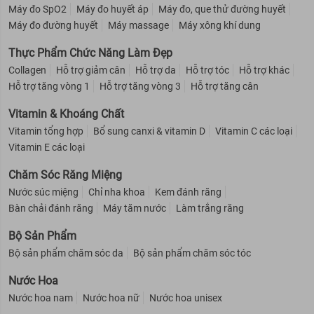
Máy đo SpO2
Máy đo huyết áp
Máy đo, que thử đường huyết
Máy đo đường huyết
Máy massage
Máy xông khí dung
Thực Phẩm Chức Năng Làm Đẹp
Collagen
Hỗ trợ giảm cân
Hỗ trợ da
Hỗ trợ tóc
Hỗ trợ khác
Hỗ trợ tăng vòng 1
Hỗ trợ tăng vòng 3
Hỗ trợ tăng cân
Vitamin & Khoáng Chất
Vitamin tổng hợp
Bổ sung canxi & vitamin D
Vitamin C các loại
Vitamin E các loại
Chăm Sóc Răng Miệng
Nước súc miệng
Chỉ nha khoa
Kem đánh răng
Bàn chải đánh răng
Máy tăm nước
Làm trắng răng
Bộ Sản Phẩm
Bộ sản phẩm chăm sóc da
Bộ sản phẩm chăm sóc tóc
Nước Hoa
Nước hoa nam
Nước hoa nữ
Nước hoa unisex