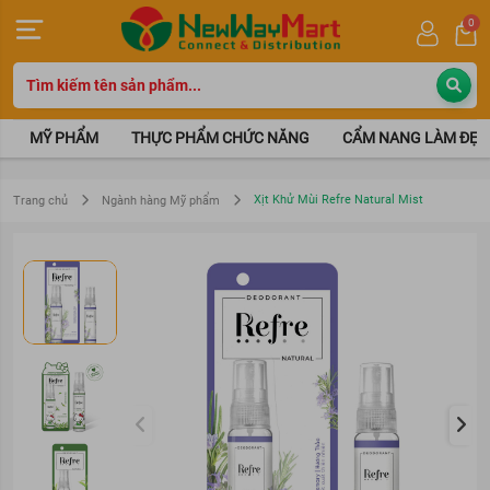
0
MỸ PHẨM
THỰC PHẨM CHỨC NĂNG
CẨM NANG LÀM ĐẸP
Xịt Khử Mùi Refre Natural Mist
Trang chủ
Ngành hàng Mỹ phẩm