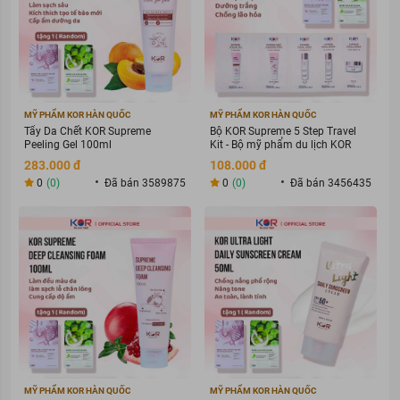
Loại da phù hợp:
MỸ PHẨM KOR HÀN QUỐC
MỸ PHẨM KOR HÀN QUỐC
Tẩy Da Chết KOR Supreme
Bộ KOR Supreme 5 Step Travel
Sản phẩm phù hợp với mọi loại da đặc biệt da mụn.
Peeling Gel 100ml
Kit - Bộ mỹ phẩm du lịch KOR
283.000 đ
108.000 đ
Giải pháp tình trạng:
0
(0)
Đã bán 3589875
0
(0)
Đã bán 3456435
Da đang có mụn viêm, sưng, tấy đỏ.
MỸ PHẨM KOR HÀN QUỐC
MỸ PHẨM KOR HÀN QUỐC