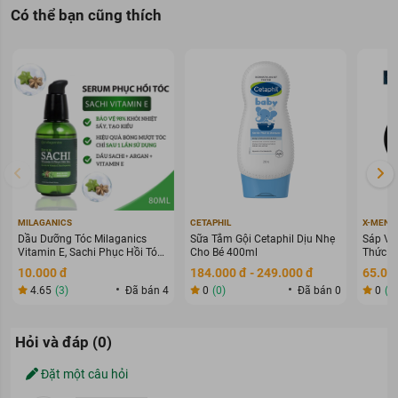
Có thể bạn cũng thích
MILAGANICS
CETAPHIL
X-MEN
Dầu Dưỡng Tóc Milaganics
Sữa Tắm Gội Cetaphil Dịu Nhẹ
Sáp Vu
Vitamin E, Sachi Phục Hồi Tóc
Cho Bé 400ml
Thức G
80ml
70g
10.000 đ
184.000 đ - 249.000 đ
65.000
4.65
(3)
Đã bán 4
0
(0)
Đã bán 0
0
(0
Hỏi và đáp (0)
Đặt một câu hỏi