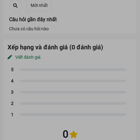
Câu hỏi gần đây nhất
Chưa có câu hỏi nào
Xếp hạng và đánh giá (0 đánh giá)
Viết đánh giá
Hasaki
xin giới thiệu dòng
Tinh Chất Derladie Witch Hazel
Perfect Vitamin Serum 35ml
giàu dưỡng chất giúp dịu da,
kháng viêm cực tốt cho da mụn nhạy cảm
Tinh Chất Derladie Witch Hazel Perfect Vitamin Serum 35ml
0
với chất serum lỏng, thẩm thấu nhanh trên da, không gây nhờn
dính khó chịu. Ngoài chiết xuất cây phỉ 75%, serum này còn