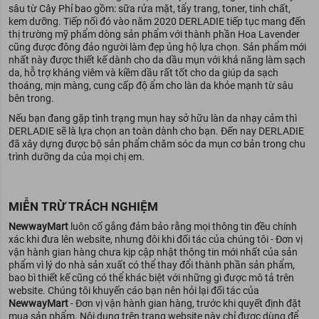
sâu từ Cây Phỉ bao gồm: sữa rửa mặt, tẩy trang, toner, tinh chất,
kem dưỡng. Tiếp nối đó vào năm 2020 DERLADIE tiếp tục mang đến
thị trường mỹ phẩm dòng sản phẩm với thành phần Hoa Lavender
cũng được đông đảo người làm đẹp ủng hộ lựa chọn. Sản phẩm mới
nhất này được thiết kế dành cho da dầu mụn với khả năng làm sạch
da, hỗ trợ kháng viêm và kiềm dầu rất tốt cho da giúp da sạch
thoáng, mịn màng, cung cấp độ ẩm cho làn da khỏe mạnh từ sâu
bên trong.
Nếu bạn đang gặp tình trạng mụn hay sở hữu làn da nhạy cảm thì
DERLADIE sẽ là lựa chọn an toàn dành cho bạn. Đến nay DERLADIE
đã xây dựng được bộ sản phẩm chăm sóc da mụn cơ bản trong chu
trình dưỡng da của mọi chị em.
MIỄN TRỪ TRÁCH NGHIỆM
NewwayMart
luôn cố gắng đảm bảo rằng mọi thông tin đều chính
xác khi đưa lên website, nhưng đôi khi đối tác của chúng tôi - Đơn vị
vận hành gian hàng chưa kịp cập nhật thông tin mới nhất của sản
phẩm vì lý do nhà sản xuất có thể thay đổi thành phần sản phẩm,
bao bì thiết kế cũng có thể khác biệt với những gì được mô tả trên
website. Chúng tôi khuyến cáo bạn nên hỏi lại đối tác của
NewwayMart
- Đơn vị vận hành gian hàng, trước khi quyết định đặt
mua sản phẩm. Nội dung trên trang website này chỉ được dùng để