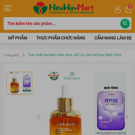
0
MỸ PHẨM
THỰC PHẨM CHỨC NĂNG
CẨM NANG LÀM ĐẸP
Tinh Chất Derladie Giảm Mụn, Hỗ Trợ Làm Mờ Sẹo (Mới) 35ml
Trang chủ