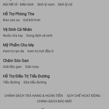
Nội tiết tố - Mãn kinh
Sinh lý nam
Sinh lý nữ
Hỗ Trợ Phòng The
Bao cao su
Gel bôi trơn
Vệ Sinh Cá Nhân
Nước rửa tay
Dung dịch vệ sinh
Mỹ Phẩm Cho Mẹ
Kem trị rạn da
Kem trị nứt đầu ti
Chăm Sóc Gan
Giải độc gan
Giải rượu
Hỗ Trợ Điều Trị Tiểu Đường
Tiểu đường
Sữa tiểu đường
CHÍNH SÁCH TRẢ HÀNG & HOÀN TIỀN
QUY CHẾ HOẠT ĐỘNG
CHÍNH SÁCH BẢO MẬT