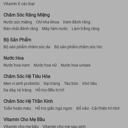
Vitamin E các loại
Chăm Sóc Răng Miệng
Nước súc miệng
Chỉ nha khoa
Kem đánh răng
Bàn chải đánh răng
Máy tăm nước
Làm trắng răng
Bộ Sản Phẩm
Bộ sản phẩm chăm sóc da
Bộ sản phẩm chăm sóc tóc
Nước Hoa
Nước hoa nam
Nước hoa nữ
Nước hoa unisex
Chăm Sóc Hệ Tiêu Hóa
Men vi sinh probiotic
Đại tràng
Táo bón
Khó tiêu
Dạ dày, tá tràng
Hỗ trợ điều trị trĩ
Chăm Sóc Hệ Thần Kinh
Tuần hoàn máu
Hỗ trợ giấc ngủ ngon
Bổ não - Cải thiện trí nhớ
Vitamin Cho Mẹ Bầu
Vitamin cho mẹ bầu
Vitamin cho mẹ sau sinh