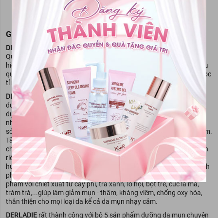
GIỚI THIỆU VỀ THƯƠNG HIỆU
DERLADIE
là thương hiệu mỹ phẩm chăm sóc da mặt đến từ Hàn
Quốc. Với hơn 10 năm kinh nghiệm DERLADIE đã tạo nên thương
hiệu cho mình bằng những sản phẩm ngăn ngừa mụn nổi tiếng hiệu
quả với thành phấn chiết xuất từ thiên nhiên, lành tính, được chắt lọc
tỉ mỉ qua từng công đoạn trong từng sản phẩm.
DERLADIE
từng gây sốt cộng đồng làm đẹp và tiếng vang lớn khi
được hàng loạt những người nổi tiếng phản hồi tích cực sau khi sử
dụng như Hoa Hậu Hương Giang Idol, ca sĩ Ngô Kiến Huy. Sau
những nhận xét hài lòng của đông đảo các người đẹp, bộ đôi chăm
sóc da mặt từ cây phỉ trở thành hiện tượng của cộng đồng mỹ phẩm.
Tẩy trang và nước hoa hồng chiết xuất cây phỉ cũng chính là bộ đôi
chăm sóc da nổi tiếng và được tìm kiếm trên khắp trang mạng dành
riêng cho làn da mụn nhạy cảm. Trong những năm gần đây, xu
hướng tiêu dùng mỹ phẩm của phụ nữ Việt rất ưa chuộng các thành
phần tự nhiên, thấu hiểu điều đó DERLADIE đã mang lại những sản
phẩm với chiết xuất từ cây phỉ, trà xanh, lô hội, bột tre, cúc la mã,
tràm trà,...giúp làm giảm mụn - thâm, kháng viêm, chống oxy hóa,
thân thiện cho mọi loại da kể cả da mụn nhạy cảm.
DERLADIE
rất thành công với bộ 5 sản phẩm dưỡng da mụn chuyên