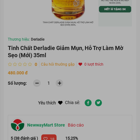
Thương hiệu:
Derladie
Tinh Chất Derladie Giảm Mụn, Hỗ Trợ Làm Mờ
Sẹo (Mới) 35ml
0
Câu hỏi thường gặp
0 lượt thích
480.000 đ
Số lượng:
Chia sẻ:
Yêu thích
NewwayMart Store
Báo cáo
5 (38 đánh giá )
15.25%
18