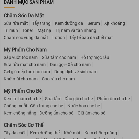
DANH MỤC SẢN PHẨM
Chăm Sóc Da Mặt
Sữa rửa mặt
Tẩy trang
Kem dưỡng da
Serum
Xịt khoáng
Trị mụn
Toner
Mặt nạ
Trị nám và tàn nhang
Chăm sóc vùng da mắt
Lotion
Tẩy tế bào da chết mặt
Mỹ Phẩm Cho Nam
Sáp vuốt tóc nam
Sữa tắm cho nam
Hỗ trợ mọc râu
Sữa rửa mặt cho nam
Dầu gội - Xả cho nam
Gel giữ nếp tóc cho nam
Dung dịch vệ sinh nam
Khử mùi cho nam
Cạo râu cho nam
Mỹ Phẩm Cho Bé
Kem trị hăm cho bé
Sữa tắm - Dầu gội cho bé
Phấn rôm cho bé
Chống muỗi - Côn trùng cho bé
Nước hoa cho bé
Kem chống nắng - Dưỡng ẩm cho bé
Giữ ấm cho bé
Chăm Sóc Cơ Thể
Tẩy da chết
Kem dưỡng thể
Khử mùi
Kem chống nắng