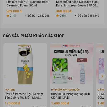
Sữa Rửa Mặt KOR Supreme Deep
Kem chống nắng KOR Ultra Light
Cleansing Foam 100ml
Daily Sunscreen Cream SPF 50+
PA ++++
269.000 đ
368.000 đ
0
(0)
Đã bán 2657268
0
(0)
Đã bán 2456342
CÁC SẢN PHẨM KHÁC CỦA SHOP
Ưu thế nổi bật:
Chứa 75% nước cây phỉ có chứa tanin, flavonoid, chất chống
PANTENE
MỸ PHẨM KOR HÀN QUỐC
MỸ PHẨ
oxy hóa mạnh mẽ, có thể giải quyết những vấn đề về da:
Dầu Xả Pantene Nội Địa Nhật
COMBO 50 Miếng mặt nạ KOR
COMBO 
Bản Dưỡng Tóc Mềm Mượt
CICA B5 MASK
COLLAG
giảm bớt sưng, đỏ của mụn, điều trị các vết thương nhỏ, trầy
400g
WARIN
xước. Ngoài ra, nó còn có thể thu hẹp lỗ chân lông, giữ ẩm
170.000 đ
1.400.000 đ
1.400
cho da, ngăn ngừa khô da.