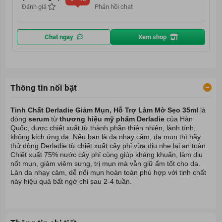
Đánh giá
Phản hồi chat
Chat ngay
Xem shop
Thông tin nổi bật
Tinh Chất Derladie Giảm Mụn, Hỗ Trợ Làm Mờ Sẹo 35ml
là
dòng
serum
từ
thương hiệu mỹ phẩm Derladie
của Hàn
Quốc, được chiết xuất từ thành phần thiên nhiên, lành tính,
không kích ứng da. Nếu bạn là da nhạy cảm, da mụn thì hãy
thử dòng Derladie từ chiết xuất cây phỉ vừa dịu nhẹ lại an toàn.
Chiết xuất 75% nước cây phỉ cùng giúp kháng khuẩn, làm dịu
nốt mụn, giảm viêm sưng, trị mụn mà vẫn giữ ẩm tốt cho da.
Làn da nhạy cảm, dễ nổi mụn hoàn toàn phù hợp với tinh chất
này hiệu quả bất ngờ chỉ sau 2-4 tuần.