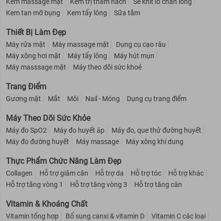
Kem massage mặt
Kem trị thâm nách
Se khít lỗ chân lông
Kem tan mỡ bụng
Kem tẩy lông
Sữa tắm
Thiết Bị Làm Đẹp
Máy rửa mặt
Máy massage mặt
Dụng cụ cạo râu
Máy xông hơi mặt
Máy tẩy lông
Máy hút mụn
Máy masssage mặt
Máy theo dõi sức khoẻ
Trang Điểm
Gương mặt
Mắt
Môi
Nail - Móng
Dụng cụ trang điểm
Máy Theo Dõi Sức Khỏe
Máy đo SpO2
Máy đo huyết áp
Máy đo, que thử đường huyết
Máy đo đường huyết
Máy massage
Máy xông khí dung
Thực Phẩm Chức Năng Làm Đẹp
Collagen
Hỗ trợ giảm cân
Hỗ trợ da
Hỗ trợ tóc
Hỗ trợ khác
Hỗ trợ tăng vòng 1
Hỗ trợ tăng vòng 3
Hỗ trợ tăng cân
Vitamin & Khoáng Chất
Vitamin tổng hợp
Bổ sung canxi & vitamin D
Vitamin C các loại