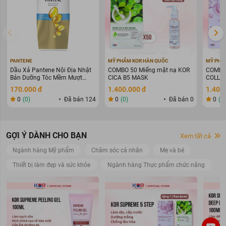
PANTENE
MỸ PHẨM KOR HÀN QUỐC
MỸ PHẨ
Dầu Xả Pantene Nội Địa Nhật
COMBO 50 Miếng mặt nạ KOR
COMBO 
Bản Dưỡng Tóc Mềm Mượt
CICA B5 MASK
COLLAG
400g
WARIN
170.000 đ
1.400.000 đ
1.400
0
(0)
Đã bán 124
0
(0)
Đã bán 0
0
(0
GỢI Ý DÀNH CHO BẠN
Xem tất cả
Ngành hàng Mỹ phẩm
Chăm sóc cá nhân
Mẹ và bé
Thiết bị làm đẹp và sức khỏe
Ngành hàng Thực phẩm chức năng