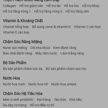
Collagen
Hỗ trợ giảm cân
Hỗ trợ da
Hỗ trợ tóc
Hỗ trợ khác
Hỗ trợ tăng vòng 1
Hỗ trợ tăng vòng 3
Hỗ trợ tăng cân
Vitamin & Khoáng Chất
Vitamin tổng hợp
Bổ sung canxi & vitamin D
Vitamin C các loại
Vitamin E các loại
Chăm Sóc Răng Miệng
Nước súc miệng
Chỉ nha khoa
Kem đánh răng
Bàn chải đánh răng
Máy tăm nước
Làm trắng răng
Bộ Sản Phẩm
Bộ sản phẩm chăm sóc da
Bộ sản phẩm chăm sóc tóc
Nước Hoa
Nước hoa nam
Nước hoa nữ
Nước hoa unisex
Chăm Sóc Hệ Tiêu Hóa
Men vi sinh probiotic
Đại tràng
Táo bón
Khó tiêu
Dạ dày, tá tràng
Hỗ trợ điều trị trĩ