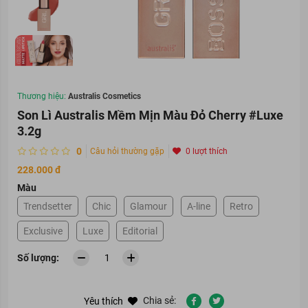
Thương hiệu:
Australis Cosmetics
Son Lì Australis Mềm Mịn Màu Đỏ Cherry #Luxe
3.2g
0
Câu hỏi thường gặp
0 lượt thích
228.000 đ
Màu
Trendsetter
Chic
Glamour
A-line
Retro
Exclusive
Luxe
Editorial
Số lượng:
Chia sẻ:
Yêu thích