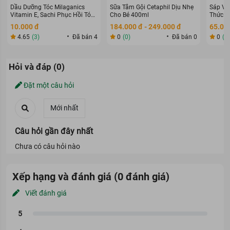
Dầu Dưỡng Tóc Milaganics
Sữa Tắm Gội Cetaphil Dịu Nhẹ
Sáp Vu
Vitamin E, Sachi Phục Hồi Tóc
Cho Bé 400ml
Thức G
80ml
70g
10.000 đ
184.000 đ - 249.000 đ
65.000
4.65
(3)
Đã bán 4
0
(0)
Đã bán 0
0
(0
Hỏi và đáp (0)
Đặt một câu hỏi
Câu hỏi gần đây nhất
Chưa có câu hỏi nào
Xếp hạng và đánh giá (0 đánh giá)
Viết đánh giá