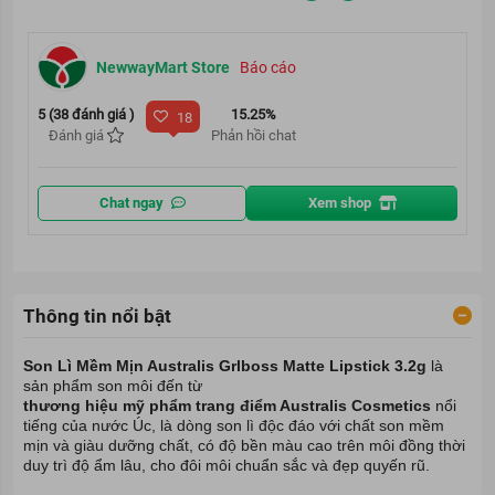
NewwayMart Store
Báo cáo
5 (38 đánh giá )
15.25%
18
Đánh giá
Phản hồi chat
Chat ngay
Xem shop
Thông tin nổi bật
Son Lì Mềm Mịn Australis Grlboss Matte Lipstick 3.2g
là
sản phẩm
son môi
đến từ
thương hiệu mỹ phẩm trang điểm Australis Cosmetics
nổi
tiếng của nước Úc, là dòng son lì độc đáo với chất son mềm
mịn và giàu dưỡng chất, có độ bền màu cao trên môi đồng thời
duy trì độ ẩm lâu, cho đôi môi chuẩn sắc và đẹp quyến rũ.