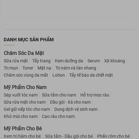
DANH MỤC SẢN PHẨM
Chăm Sóc Da Mặt
Sữa rửa mặt
Tẩy trang
Kem dưỡng da
Serum
Xịt khoáng
Trị mụn
Toner
Mặt nạ
Trị nám và tàn nhang
Chăm sóc vùng da mắt
Lotion
Tẩy tế bào da chết mặt
Mỹ Phẩm Cho Nam
Sáp vuốt tóc nam
Sữa tắm cho nam
Hỗ trợ mọc râu
Sữa rửa mặt cho nam
Dầu gội - Xả cho nam
Gel giữ nếp tóc cho nam
Dung dịch vệ sinh nam
Khử mùi cho nam
Cạo râu cho nam
Mỹ Phẩm Cho Bé
Kem trị hăm cho bé
Sữa tắm - Dầu gội cho bé
Phấn rôm cho bé