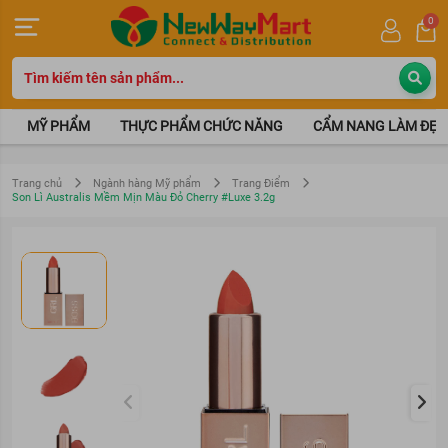
0
MỸ PHẨM
THỰC PHẨM CHỨC NĂNG
CẨM NANG LÀM ĐẸP
Trang chủ
Ngành hàng Mỹ phẩm
Trang Điểm
Son Lì Australis Mềm Mịn Màu Đỏ Cherry #Luxe 3.2g