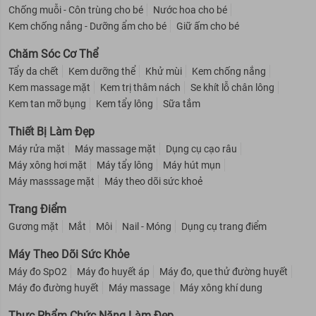
Chống muỗi - Côn trùng cho bé
Nước hoa cho bé
Kem chống nắng - Dưỡng ẩm cho bé
Giữ ấm cho bé
Chăm Sóc Cơ Thể
Tẩy da chết
Kem dưỡng thể
Khử mùi
Kem chống nắng
Kem massage mặt
Kem trị thâm nách
Se khít lỗ chân lông
Kem tan mỡ bụng
Kem tẩy lông
Sữa tắm
Thiết Bị Làm Đẹp
Máy rửa mặt
Máy massage mặt
Dụng cụ cạo râu
Máy xông hơi mặt
Máy tẩy lông
Máy hút mụn
Máy masssage mặt
Máy theo dõi sức khoẻ
Trang Điểm
Gương mặt
Mắt
Môi
Nail - Móng
Dụng cụ trang điểm
Máy Theo Dõi Sức Khỏe
Máy đo SpO2
Máy đo huyết áp
Máy đo, que thử đường huyết
Máy đo đường huyết
Máy massage
Máy xông khí dung
Thực Phẩm Chức Năng Làm Đẹp