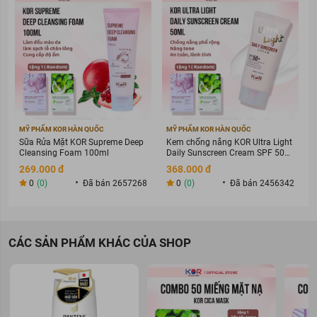
MỸ PHẨM KOR HÀN QUỐC
MỸ PHẨM KOR HÀN QUỐC
Sữa Rửa Mặt KOR Supreme Deep
Kem chống nắng KOR Ultra Light
Cleansing Foam 100ml
Daily Sunscreen Cream SPF 50+
PA ++++
269.000 đ
368.000 đ
0
(0)
Đã bán 2657268
0
(0)
Đã bán 2456342
CÁC SẢN PHẨM KHÁC CỦA SHOP