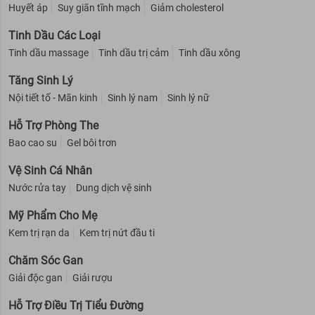
Huyết áp
Suy giãn tĩnh mạch
Giảm cholesterol
Tinh Dầu Các Loại
Tinh dầu massage
Tinh dầu trị cảm
Tinh dầu xông
Tăng Sinh Lý
Nội tiết tố - Mãn kinh
Sinh lý nam
Sinh lý nữ
Hỗ Trợ Phòng The
Bao cao su
Gel bôi trơn
Vệ Sinh Cá Nhân
Nước rửa tay
Dung dịch vệ sinh
Mỹ Phẩm Cho Mẹ
Kem trị rạn da
Kem trị nứt đầu ti
Chăm Sóc Gan
Giải độc gan
Giải rượu
Hỗ Trợ Điều Trị Tiểu Đường