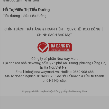
Giải độc gan
Giải rượu
Hỗ Trợ Điều Trị Tiểu Đường
Tiểu đường
Sữa tiểu đường
CHÍNH SÁCH TRẢ HÀNG & HOÀN TIỀN
QUY CHẾ HOẠT ĐỘNG
CHÍNH SÁCH BẢO MẬT
Công ty cổ phần Newway Mart
Địa chỉ: Tòa nhà Newway, số 31/76 phố An Dương, phường Hồng Hà,
tp Hà Nội, Việt Nam
Email: info@newwaymart.vn. Hotline: 0869 908 488
Mã số doanh nghiệp: 0109808236 do Sở Kế hoạch & Đầu tư thành
phố Hà Nội cấp.
Copyright© Bản quyền thuộc Công ty cổ phần Newway Mart