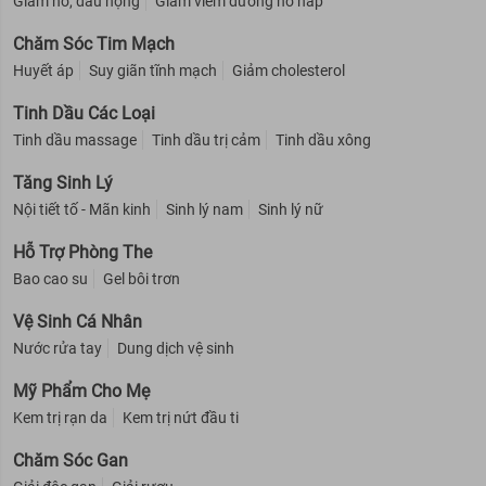
Giảm ho, đau họng
Giảm viêm đường hô hấp
Chăm Sóc Tim Mạch
Huyết áp
Suy giãn tĩnh mạch
Giảm cholesterol
Tinh Dầu Các Loại
Tinh dầu massage
Tinh dầu trị cảm
Tinh dầu xông
Tăng Sinh Lý
Nội tiết tố - Mãn kinh
Sinh lý nam
Sinh lý nữ
Hỗ Trợ Phòng The
Bao cao su
Gel bôi trơn
Vệ Sinh Cá Nhân
Nước rửa tay
Dung dịch vệ sinh
Mỹ Phẩm Cho Mẹ
Kem trị rạn da
Kem trị nứt đầu ti
Chăm Sóc Gan