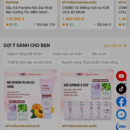
PANTENE
MỸ PHẨM KOR HÀN QUỐC
MỸ PHẨ
Dầu Xả Pantene Nội Địa Nhật
COMBO 50 Miếng mặt nạ KOR
COMBO 
Bản Dưỡng Tóc Mềm Mượt
CICA B5 MASK
COLLAG
400g
WARIN
170.000 đ
1.400.000 đ
1.400
0
(0)
Đã bán 124
0
(0)
Đã bán 0
0
(0
GỢI Ý DÀNH CHO BẠN
Xem tất cả
Ngành hàng Mỹ phẩm
Chăm sóc cá nhân
Mẹ và bé
Thiết bị làm đẹp và sức khỏe
Ngành hàng Thực phẩm chức năng
MỸ PHẨM KOR HÀN QUỐC
MỸ PHẨM KOR HÀN QUỐC
MỸ PHẨ