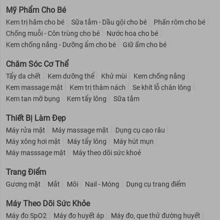
Mỹ Phẩm Cho Bé
Kem trị hăm cho bé
Sữa tắm - Dầu gội cho bé
Phấn rôm cho bé
Chống muỗi - Côn trùng cho bé
Nước hoa cho bé
Kem chống nắng - Dưỡng ẩm cho bé
Giữ ấm cho bé
Chăm Sóc Cơ Thể
Tẩy da chết
Kem dưỡng thể
Khử mùi
Kem chống nắng
Kem massage mặt
Kem trị thâm nách
Se khít lỗ chân lông
Kem tan mỡ bụng
Kem tẩy lông
Sữa tắm
Thiết Bị Làm Đẹp
Máy rửa mặt
Máy massage mặt
Dụng cụ cạo râu
Máy xông hơi mặt
Máy tẩy lông
Máy hút mụn
Máy masssage mặt
Máy theo dõi sức khoẻ
Trang Điểm
Gương mặt
Mắt
Môi
Nail - Móng
Dụng cụ trang điểm
Máy Theo Dõi Sức Khỏe
Máy đo SpO2
Máy đo huyết áp
Máy đo, que thử đường huyết