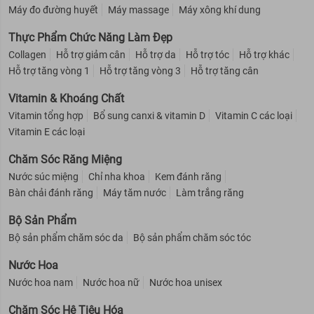
Máy đo đường huyết
Máy massage
Máy xông khí dung
Thực Phẩm Chức Năng Làm Đẹp
Collagen
Hỗ trợ giảm cân
Hỗ trợ da
Hỗ trợ tóc
Hỗ trợ khác
Hỗ trợ tăng vòng 1
Hỗ trợ tăng vòng 3
Hỗ trợ tăng cân
Vitamin & Khoáng Chất
Vitamin tổng hợp
Bổ sung canxi & vitamin D
Vitamin C các loại
Vitamin E các loại
Chăm Sóc Răng Miệng
Nước súc miệng
Chỉ nha khoa
Kem đánh răng
Bàn chải đánh răng
Máy tăm nước
Làm trắng răng
Bộ Sản Phẩm
Bộ sản phẩm chăm sóc da
Bộ sản phẩm chăm sóc tóc
Nước Hoa
Nước hoa nam
Nước hoa nữ
Nước hoa unisex
Chăm Sóc Hệ Tiêu Hóa