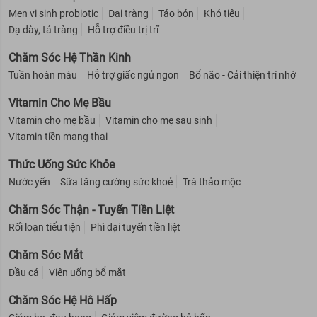
Men vi sinh probiotic
Đại tràng
Táo bón
Khó tiêu
Dạ dày, tá tràng
Hỗ trợ điều trị trĩ
Chăm Sóc Hệ Thần Kinh
Tuần hoàn máu
Hỗ trợ giấc ngủ ngon
Bổ não - Cải thiện trí nhớ
Vitamin Cho Mẹ Bầu
Vitamin cho mẹ bầu
Vitamin cho mẹ sau sinh
Vitamin tiền mang thai
Thức Uống Sức Khỏe
Nước yến
Sữa tăng cường sức khoẻ
Trà thảo mộc
Chăm Sóc Thận - Tuyến Tiền Liệt
Rối loạn tiểu tiện
Phì đại tuyến tiền liệt
Chăm Sóc Mắt
Dầu cá
Viên uống bổ mắt
Chăm Sóc Hệ Hô Hấp