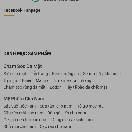
Facebook Fanpage
DANH MỤC SẢN PHẨM
Chăm Sóc Da Mặt
Sữa rửa mặt
Tẩy trang
Kem dưỡng da
Serum
Xịt khoáng
Trị mụn
Toner
Mặt nạ
Trị nám và tàn nhang
Chăm sóc vùng da mắt
Lotion
Tẩy tế bào da chết mặt
Mỹ Phẩm Cho Nam
Sáp vuốt tóc nam
Sữa tắm cho nam
Hỗ trợ mọc râu
Sữa rửa mặt cho nam
Dầu gội - Xả cho nam
Gel giữ nếp tóc cho nam
Dung dịch vệ sinh nam
Khử mùi cho nam
Cạo râu cho nam