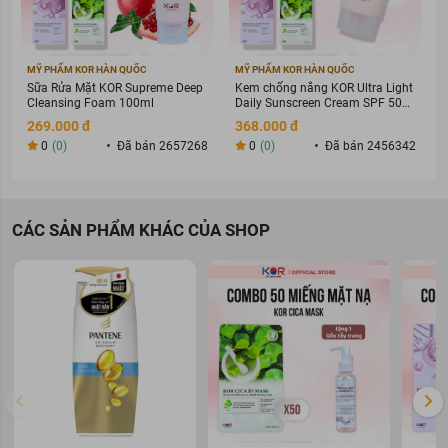
MỸ PHẨM KOR HÀN QUỐC
MỸ PHẨM KOR HÀN QUỐC
Sữa Rửa Mặt KOR Supreme Deep
Kem chống nắng KOR Ultra Light
Cleansing Foam 100ml
Daily Sunscreen Cream SPF 50+
PA ++++
269.000 đ
368.000 đ
0
(0)
Đã bán 2657268
0
(0)
Đã bán 2456342
CÁC SẢN PHẨM KHÁC CỦA SHOP