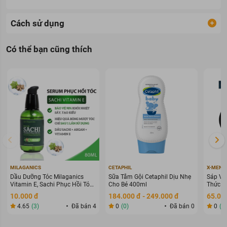
Cách sử dụng
Có thể bạn cũng thích
MILAGANICS
CETAPHIL
X-MEN
Dầu Dưỡng Tóc Milaganics
Sữa Tắm Gội Cetaphil Dịu Nhẹ
Sáp Vu
Vitamin E, Sachi Phục Hồi Tóc
Cho Bé 400ml
Thức G
80ml
70g
10.000 đ
184.000 đ - 249.000 đ
65.000
4.65
(3)
Đã bán 4
0
(0)
Đã bán 0
0
(0