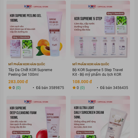
MỸ PHẨM KOR HÀN QUỐC
MỸ PHẨM KOR HÀN QUỐC
Tẩy Da Chết KOR Supreme
Bộ KOR Supreme 5 Step Travel
Peeling Gel 100ml
Kit - Bộ mỹ phẩm du lịch KOR
283.000 đ
108.000 đ
0
(0)
Đã bán 3589875
0
(0)
Đã bán 3456435