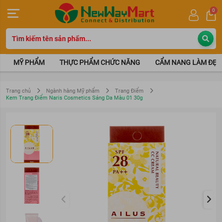
0
MỸ PHẨM
THỰC PHẨM CHỨC NĂNG
CẨM NANG LÀM ĐẸP
Trang chủ
Ngành hàng Mỹ phẩm
Trang Điểm
Kem Trang Điểm Naris Cosmetics Sáng Da Màu 01 30g