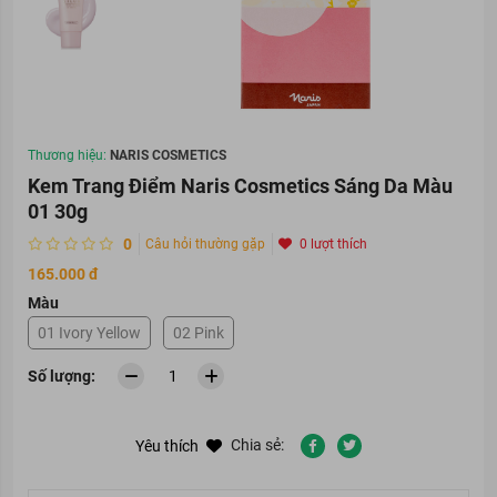
Thương hiệu:
NARIS COSMETICS
Kem Trang Điểm Naris Cosmetics Sáng Da Màu
01 30g
0
Câu hỏi thường gặp
0 lượt thích
165.000 đ
Màu
01 Ivory Yellow
02 Pink
Số lượng:
Chia sẻ:
Yêu thích