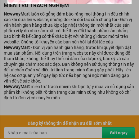
MIỄN TRỪ TRÁCH NGHIỆM
NewwayMart
luôn cố gắng đảm bảo rằng mọi thông tin đều chính
xác khi đưa lên website, nhưng đôi khi đối tác của chúng tôi - Đơn vị
vận hành gian hàng chưa kịp cập nhật thông tin mới nhất của sản
phẩm vì lý do nhà sản xuất có thể thay đổi thành phần sản phẩm,
bao bì thiết kế cũng có thể khác biệt với những gì được mô tả trên
website. Chúng tôi khuyến cáo bạn nên hỏi lại đối tác của
NewwayMart
- Đơn vị vận hành gian hàng, trước khi quyết định đặt
mua sản phẩm. Nội dung trên trang website này chỉ được dùng để
tham khảo, không thể thay thế chỉ dẫn của dược sỹ, bác sỹ và các
chuyên gia chăm sóc sắc đẹp. Bạn không nên sử dụng thông tin này
để tự chẩn đoán và điều trị tình trạng mình đang gặp phải. Hãy liên
hệ các cơ quan y tế ngay lập tức nếu bạn nghi ngờ mình đang gặp
vấn đề về sức khỏe.
NewwayMart
miễn trừ trách nhiệm khi bạn tự ý mua và sử dụng sản
phẩm khi không biết rõ tình trạng của mình cũng như không có chỉ
định từ đơn vị có chuyên môn.
Đăng ký thông tin để nhận ưu đãi sớm nhất
Gửi ngay