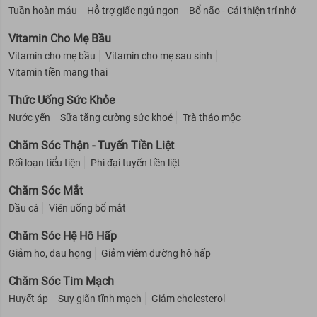
Tuần hoàn máu
Hỗ trợ giấc ngủ ngon
Bổ não - Cải thiện trí nhớ
Vitamin Cho Mẹ Bầu
Vitamin cho mẹ bầu
Vitamin cho mẹ sau sinh
Vitamin tiền mang thai
Thức Uống Sức Khỏe
Nước yến
Sữa tăng cường sức khoẻ
Trà thảo mộc
Chăm Sóc Thận - Tuyến Tiền Liệt
Rối loạn tiểu tiện
Phì đại tuyến tiền liệt
Chăm Sóc Mắt
Dầu cá
Viên uống bổ mắt
Chăm Sóc Hệ Hô Hấp
Giảm ho, đau họng
Giảm viêm đường hô hấp
Chăm Sóc Tim Mạch
Huyết áp
Suy giãn tĩnh mạch
Giảm cholesterol