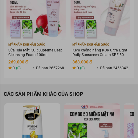
MỸ PHẨM KOR HÀN QUỐC
MỸ PHẨM KOR HÀN QUỐC
Sữa Rửa Mặt KOR Supreme Deep
Kem chống nắng KOR Ultra Light
Cleansing Foam 100ml
Daily Sunscreen Cream SPF 50+
PA ++++
269.000 đ
368.000 đ
0
(0)
Đã bán 2657268
0
(0)
Đã bán 2456342
CÁC SẢN PHẨM KHÁC CỦA SHOP