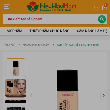
0
MỸ PHẨM
THỰC PHẨM CHỨC NĂNG
CẨM NANG LÀM ĐẸP
Kem Nền Australis Siêu Nhẹ 30ml
Trang chủ
Ngành hàng Mỹ phẩm