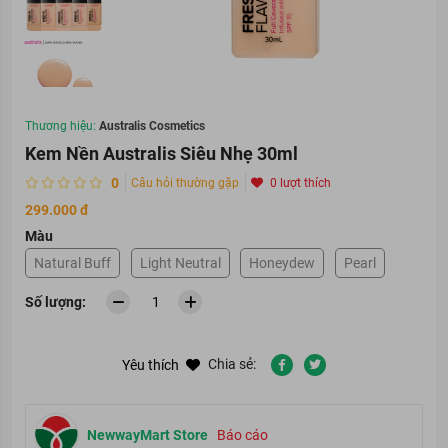
Thương hiệu:
Australis Cosmetics
Kem Nền Australis Siêu Nhẹ 30ml
0
Câu hỏi thường gặp
0 lượt thích
299.000 đ
Màu
Natural Buff
Light Neutral
Honeydew
Pearl
Số lượng:
Chia sẻ:
Yêu thích
NewwayMart Store
Báo cáo