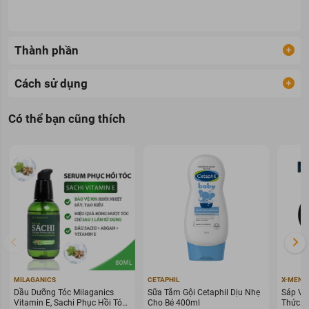
Thành phần
Cách sử dụng
Có thể bạn cũng thích
MILAGANICS
CETAPHIL
X-MEN
Dầu Dưỡng Tóc Milaganics
Sữa Tắm Gội Cetaphil Dịu Nhẹ
Sáp Vu
Vitamin E, Sachi Phục Hồi Tóc
Cho Bé 400ml
Thức G