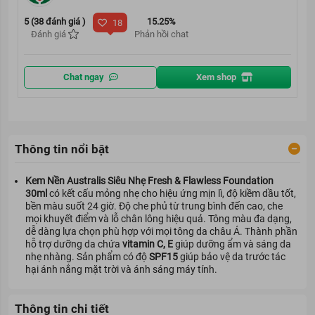
5 (38 đánh giá )
15.25%
18
Đánh giá
Phản hồi chat
Chat ngay
Xem shop
Thông tin nổi bật
Kem Nền Australis Siêu Nhẹ Fresh & Flawless Foundation
30ml
có kết cấu mỏng nhẹ cho hiệu ứng mịn lì, độ kiềm dầu tốt,
bền màu suốt 24 giờ. Độ che phủ từ trung bình đến cao, che
mọi khuyết điểm và lỗ chân lông hiệu quả. Tông màu đa dạng,
dễ dàng lựa chọn phù hợp với mọi tông da châu Á. Thành phần
hỗ trợ dưỡng da chứa
vitamin C, E
giúp dưỡng ẩm và sáng da
nhẹ nhàng. Sản phẩm có độ
SPF15
giúp bảo vệ da trước tác
hại ánh nắng mặt trời và ánh sáng máy tính.
Thông tin chi tiết