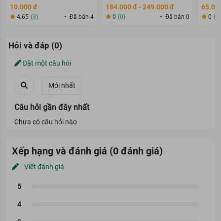
80ml
70g
10.000 đ
184.000 đ - 249.000 đ
65.000
4.65
(3)
Đã bán 4
0
(0)
Đã bán 0
0
(0
Hỏi và đáp (0)
Đặt một câu hỏi
Câu hỏi gần đây nhất
Chưa có câu hỏi nào
Xếp hạng và đánh giá (0 đánh giá)
Viết đánh giá