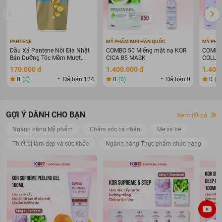
PANTENE
MỸ PHẨM KOR HÀN QUỐC
MỸ PHẨ
Dầu Xả Pantene Nội Địa Nhật
COMBO 50 Miếng mặt nạ KOR
COMBO 
Bản Dưỡng Tóc Mềm Mượt
CICA B5 MASK
COLLAG
400g
WARIN
170.000 đ
1.400.000 đ
1.400
0
(0)
Đã bán 124
0
(0)
Đã bán 0
0
(0
GỢI Ý DÀNH CHO BẠN
Xem tất cả
Ngành hàng Mỹ phẩm
Chăm sóc cá nhân
Mẹ và bé
Thiết bị làm đẹp và sức khỏe
Ngành hàng Thực phẩm chức năng