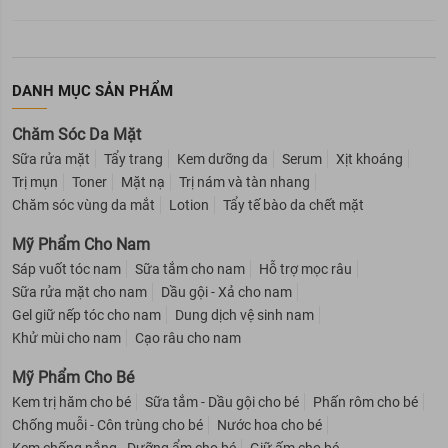
DANH MỤC SẢN PHẨM
Chăm Sóc Da Mặt
Sữa rửa mặt
Tẩy trang
Kem dưỡng da
Serum
Xịt khoáng
Trị mụn
Toner
Mặt nạ
Trị nám và tàn nhang
Chăm sóc vùng da mắt
Lotion
Tẩy tế bào da chết mặt
Mỹ Phẩm Cho Nam
Sáp vuốt tóc nam
Sữa tắm cho nam
Hỗ trợ mọc râu
Sữa rửa mặt cho nam
Dầu gội - Xả cho nam
Gel giữ nếp tóc cho nam
Dung dịch vệ sinh nam
Khử mùi cho nam
Cạo râu cho nam
Mỹ Phẩm Cho Bé
Kem trị hăm cho bé
Sữa tắm - Dầu gội cho bé
Phấn rôm cho bé
Chống muỗi - Côn trùng cho bé
Nước hoa cho bé
Kem chống nắng - Dưỡng ẩm cho bé
Giữ ấm cho bé