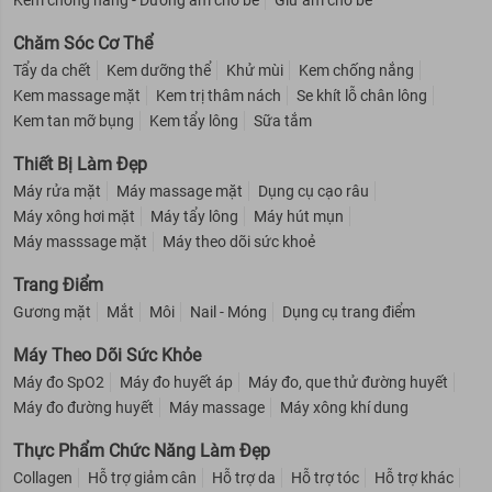
Chăm Sóc Cơ Thể
Tẩy da chết
Kem dưỡng thể
Khử mùi
Kem chống nắng
Kem massage mặt
Kem trị thâm nách
Se khít lỗ chân lông
Kem tan mỡ bụng
Kem tẩy lông
Sữa tắm
Thiết Bị Làm Đẹp
Máy rửa mặt
Máy massage mặt
Dụng cụ cạo râu
Máy xông hơi mặt
Máy tẩy lông
Máy hút mụn
Máy masssage mặt
Máy theo dõi sức khoẻ
Trang Điểm
Gương mặt
Mắt
Môi
Nail - Móng
Dụng cụ trang điểm
Máy Theo Dõi Sức Khỏe
Máy đo SpO2
Máy đo huyết áp
Máy đo, que thử đường huyết
Máy đo đường huyết
Máy massage
Máy xông khí dung
Thực Phẩm Chức Năng Làm Đẹp
Collagen
Hỗ trợ giảm cân
Hỗ trợ da
Hỗ trợ tóc
Hỗ trợ khác