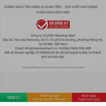
CHÍNH SÁCH TRẢ HÀNG & HOÀN TIỀN
QUY CHẾ HOẠT ĐỘNG
CHÍNH SÁCH BẢO MẬT
Công ty cổ phần Newway Mart
Địa chỉ: Tòa nhà Newway, số 31/76 phố An Dương, phường Hồng Hà,
tp Hà Nội, Việt Nam
Email: info@newwaymart.vn. Hotline: 0869 908 488
Mã số doanh nghiệp: 0109808236 do Sở Kế hoạch & Đầu tư thành
phố Hà Nội cấp.
Copyright© Bản quyền thuộc Công ty cổ phần Newway Mart
Thêm vào giỏ
Mua ngay
Chat
Kênh người bán
CTV
Tiếng Việt
Với vận chuyển:
Tiết kiệm
Thanh toán ngay