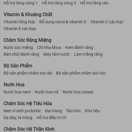
Hỗ trợ tăng vòng 1
Hỗ trợ tăng vòng 3
Hỗ trợ tăng cân
Vitamin & Khoáng Chất
Vitamin tổng hợp
Bổ sung canxi & vitamin D
Vitamin C các loại
Vitamin E các loại
Chăm Sóc Răng Miệng
Nước súc miệng
Chỉ nha khoa
Kem đánh răng
Bàn chải đánh răng
Máy tăm nước
Làm trắng răng
Bộ Sản Phẩm
Bộ sản phẩm chăm sóc da
Bộ sản phẩm chăm sóc tóc
Nước Hoa
Nước hoa nam
Nước hoa nữ
Nước hoa unisex
Chăm Sóc Hệ Tiêu Hóa
Men vi sinh probiotic
Đại tràng
Táo bón
Khó tiêu
Dạ dày, tá tràng
Hỗ trợ điều trị trĩ
Chăm Sóc Hệ Thần Kinh