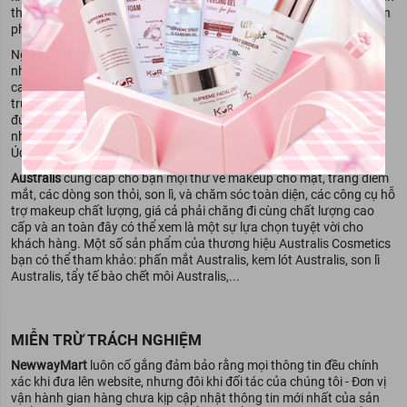
thương hiệu được nhiều tín đồ làm đẹp yêu thích lựa chọn là các sản
phẩm của hãng có mức giá khá bình dân.
Ngoài ra
Australis Cosmetics
còn là một trong những thương hiệu
nhận được công nhận CCF – Không thử nghiệm trên động vật, và
cam kết chỉ sản xuất mỹ phẩm có tính chất thân thiện với môi
trường. Australis đã vận hành thành công với triết lý làm đẹp đạo
đức trong vòng 30 năm qua để khẳng định vai trò là 1 trong những
nhà cung cấp sản phẩm trang điểm và mỹ phẩm chất lượng cao ở
Úc.
Australis
cung cấp cho bạn mọi thứ về makeup cho mặt, trang điểm
mắt, các dòng son thỏi, son lì, và chăm sóc toàn diện, các công cụ hỗ
trợ makeup chất lượng, giá cả phải chăng đi cùng chất lượng cao
cấp và an toàn đây có thể xem là một sự lựa chọn tuyệt vời cho
khách hàng. Một số sản phẩm của thương hiệu Australis Cosmetics
bạn có thể tham khảo: phấn mắt Australis, kem lót Australis, son lì
Australis, tẩy tế bào chết môi Australis,...
MIỄN TRỪ TRÁCH NGHIỆM
NewwayMart
luôn cố gắng đảm bảo rằng mọi thông tin đều chính
xác khi đưa lên website, nhưng đôi khi đối tác của chúng tôi - Đơn vị
vận hành gian hàng chưa kịp cập nhật thông tin mới nhất của sản