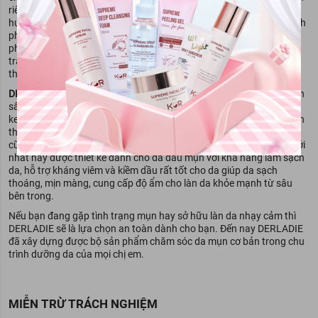
riêng cho làn da mụn nhạy cảm. Trong những năm gần đây, xu
hướng tiêu dùng mỹ phẩm của phụ nữ Việt rất ưa chuộng các thành
phần tự nhiên, thấu hiểu điều đó DERLADIE đã mang lại những sản
phẩm với chiết xuất từ cây phỉ, trà xanh, lô hội, bột tre, cúc la mã,
tràm trà,...giúp làm giảm mụn - thâm, kháng viêm, chống oxy hóa,
thân thiện cho mọi loại da kể cả da mụn nhạy cảm.
DERLADIE
rất thành công với bộ 5 sản phẩm dưỡng da mụn chuyên
sâu từ Cây Phỉ bao gồm: sữa rửa mặt, tẩy trang, toner, tinh chất,
kem dưỡng. Tiếp nối đó vào năm 2020 DERLADIE tiếp tục mang đến
thị trường mỹ phẩm dòng sản phẩm với thành phần Hoa Lavender
cũng được đông đảo người làm đẹp ủng hộ lựa chọn. Sản phẩm mới
nhất này được thiết kế dành cho da dầu mụn với khả năng làm sạch
da, hỗ trợ kháng viêm và kiềm dầu rất tốt cho da giúp da sạch
thoáng, mịn màng, cung cấp độ ẩm cho làn da khỏe mạnh từ sâu
bên trong.
Nếu bạn đang gặp tình trạng mụn hay sở hữu làn da nhạy cảm thì
DERLADIE sẽ là lựa chọn an toàn dành cho bạn. Đến nay DERLADIE
đã xây dựng được bộ sản phẩm chăm sóc da mụn cơ bản trong chu
trình dưỡng da của mọi chị em.
MIỄN TRỪ TRÁCH NGHIỆM