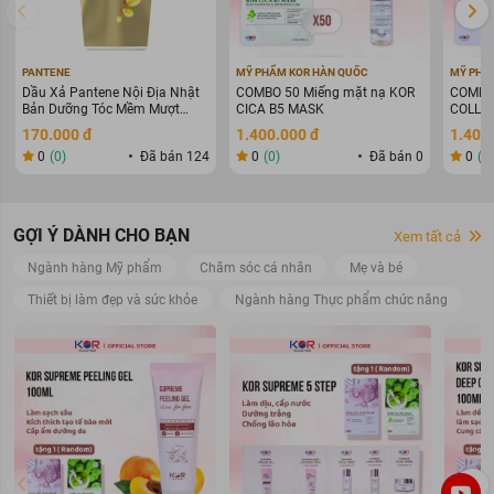
PANTENE
MỸ PHẨM KOR HÀN QUỐC
MỸ PHẨ
Dầu Xả Pantene Nội Địa Nhật
COMBO 50 Miếng mặt nạ KOR
COMBO 
Bản Dưỡng Tóc Mềm Mượt
CICA B5 MASK
COLLAG
400g
WARIN
170.000 đ
1.400.000 đ
1.400
0
(0)
Đã bán 124
0
(0)
Đã bán 0
0
(0
GỢI Ý DÀNH CHO BẠN
Xem tất cả
Ngành hàng Mỹ phẩm
Chăm sóc cá nhân
Mẹ và bé
Thiết bị làm đẹp và sức khỏe
Ngành hàng Thực phẩm chức năng