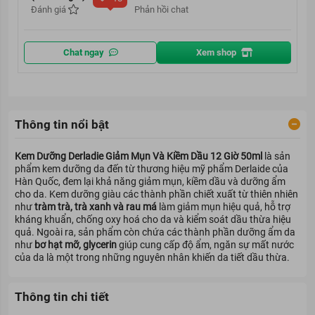
Đánh giá
Phản hồi chat
Chat ngay
Xem shop
Thông tin nổi bật
Kem Dưỡng Derladie Giảm Mụn Và Kiềm Dầu 12 Giờ 50ml
là sản
phẩm
kem dưỡng da
đến từ
thương hiệu mỹ phẩm Derlaide
của
Hàn Quốc, đem lại khả năng giảm mụn, kiềm dầu và dưỡng ẩm
cho da. Kem dưỡng giàu các thành phần chiết xuất từ thiên nhiên
như
tràm trà, trà xanh và rau má
làm giảm mụn hiệu quả, hỗ trợ
kháng khuẩn, chống oxy hoá cho da và kiểm soát dầu thừa hiệu
quả. Ngoài ra, sản phẩm còn chứa các thành phần dưỡng ẩm da
như
bơ hạt mỡ, glycerin
giúp cung cấp độ ẩm, ngăn sự mất nước
của da là một trong những nguyên nhân khiến da tiết dầu thừa.
Thông tin chi tiết