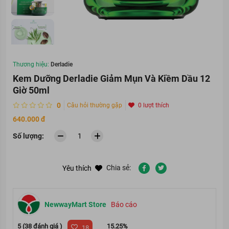
Thương hiệu:
Derladie
Kem Dưỡng Derladie Giảm Mụn Và Kiềm Dầu 12
Giờ 50ml
0
Câu hỏi thường gặp
0 lượt thích
640.000 đ
Số lượng:
Chia sẻ:
Yêu thích
NewwayMart Store
Báo cáo
5 (38 đánh giá )
15.25%
18