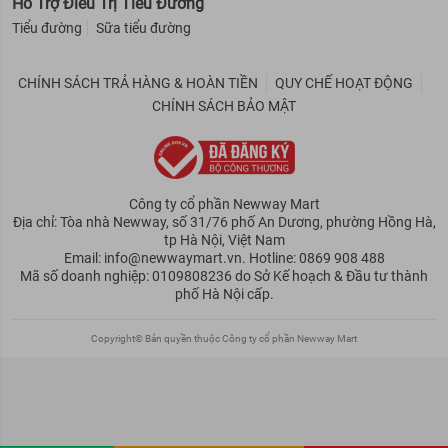
Hỗ Trợ Điều Trị Tiểu Đường
Tiểu đường
Sữa tiểu đường
CHÍNH SÁCH TRẢ HÀNG & HOÀN TIỀN
QUY CHẾ HOẠT ĐỘNG
CHÍNH SÁCH BẢO MẬT
Công ty cổ phần Newway Mart
Địa chỉ: Tòa nhà Newway, số 31/76 phố An Dương, phường Hồng Hà,
tp Hà Nội, Việt Nam
Email: info@newwaymart.vn. Hotline: 0869 908 488
Mã số doanh nghiệp: 0109808236 do Sở Kế hoạch & Đầu tư thành
phố Hà Nội cấp.
Copyright© Bản quyền thuộc Công ty cổ phần Newway Mart