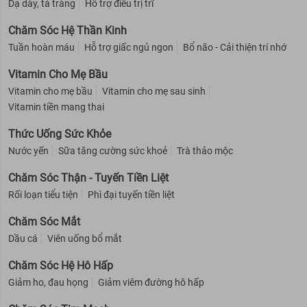
Dạ dày, tá tràng
Hỗ trợ điều trị trĩ
Chăm Sóc Hệ Thần Kinh
Tuần hoàn máu
Hỗ trợ giấc ngủ ngon
Bổ não - Cải thiện trí nhớ
Vitamin Cho Mẹ Bầu
Vitamin cho mẹ bầu
Vitamin cho mẹ sau sinh
Vitamin tiền mang thai
Thức Uống Sức Khỏe
Nước yến
Sữa tăng cường sức khoẻ
Trà thảo mộc
Chăm Sóc Thận - Tuyến Tiền Liệt
Rối loạn tiểu tiện
Phì đại tuyến tiền liệt
Chăm Sóc Mắt
Dầu cá
Viên uống bổ mắt
Chăm Sóc Hệ Hô Hấp
Giảm ho, đau họng
Giảm viêm đường hô hấp