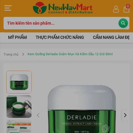
0
MỸ PHẨM
THỰC PHẨM CHỨC NĂNG
CẨM NANG LÀM ĐẸP
Kem Dưỡng Derladie Giảm Mụn Và Kiềm Dầu 12 Giờ 50ml
Trang chủ