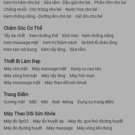
Kem trị hăm cho bé
Sữa tắm - Dầu gội cho bé
Phấn rôm cho bé
Chống muỗi - Côn trùng cho bé
Nước hoa cho bé
Kem chống nắng - Dưỡng ẩm cho bé
Giữ ấm cho bé
Chăm Sóc Cơ Thể
Tẩy da chết
Kem dưỡng thể
Khử mùi
Kem chống nắng
Kem massage mặt
Kem trị thâm nách
Se khít lỗ chân lông
Kem tan mỡ bụng
Kem tẩy lông
Sữa tắm
Thiết Bị Làm Đẹp
Máy rửa mặt
Máy massage mặt
Dụng cụ cạo râu
Máy xông hơi mặt
Máy tẩy lông
Máy hút mụn
Máy masssage mặt
Máy theo dõi sức khoẻ
Trang Điểm
Gương mặt
Mắt
Môi
Nail - Móng
Dụng cụ trang điểm
Máy Theo Dõi Sức Khỏe
Máy đo SpO2
Máy đo huyết áp
Máy đo, que thử đường huyết
Máy đo đường huyết
Máy massage
Máy xông khí dung