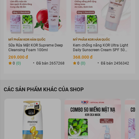
MỸ PHẨM KOR HÀN QUỐC
MỸ PHẨM KOR HÀN QUỐC
Sữa Rửa Mặt KOR Supreme Deep
Kem chống nắng KOR Ultra Light
Cleansing Foam 100ml
Daily Sunscreen Cream SPF 50+
PA ++++
269.000 đ
368.000 đ
0
(0)
Đã bán 2657268
0
(0)
Đã bán 2456342
CÁC SẢN PHẨM KHÁC CỦA SHOP