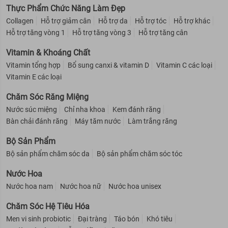
Thực Phẩm Chức Năng Làm Đẹp
Collagen
Hỗ trợ giảm cân
Hỗ trợ da
Hỗ trợ tóc
Hỗ trợ khác
Hỗ trợ tăng vòng 1
Hỗ trợ tăng vòng 3
Hỗ trợ tăng cân
Vitamin & Khoáng Chất
Vitamin tổng hợp
Bổ sung canxi & vitamin D
Vitamin C các loại
Vitamin E các loại
Chăm Sóc Răng Miệng
Nước súc miệng
Chỉ nha khoa
Kem đánh răng
Bàn chải đánh răng
Máy tăm nước
Làm trắng răng
Bộ Sản Phẩm
Bộ sản phẩm chăm sóc da
Bộ sản phẩm chăm sóc tóc
Nước Hoa
Nước hoa nam
Nước hoa nữ
Nước hoa unisex
Chăm Sóc Hệ Tiêu Hóa
Men vi sinh probiotic
Đại tràng
Táo bón
Khó tiêu