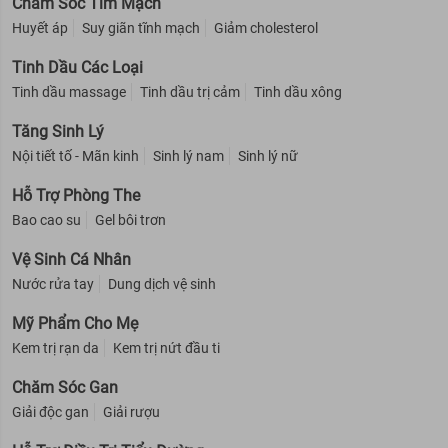
Chăm Sóc Tim Mạch
Huyết áp
Suy giãn tĩnh mạch
Giảm cholesterol
Tinh Dầu Các Loại
Tinh dầu massage
Tinh dầu trị cảm
Tinh dầu xông
Tăng Sinh Lý
Nội tiết tố - Mãn kinh
Sinh lý nam
Sinh lý nữ
Hỗ Trợ Phòng The
Bao cao su
Gel bôi trơn
Vệ Sinh Cá Nhân
Nước rửa tay
Dung dịch vệ sinh
Mỹ Phẩm Cho Mẹ
Kem trị rạn da
Kem trị nứt đầu ti
Chăm Sóc Gan
Giải độc gan
Giải rượu