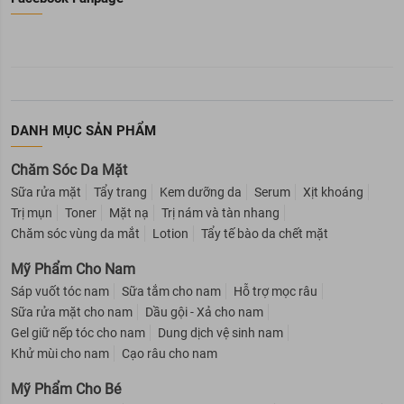
DANH MỤC SẢN PHẨM
Chăm Sóc Da Mặt
Sữa rửa mặt
Tẩy trang
Kem dưỡng da
Serum
Xịt khoáng
Trị mụn
Toner
Mặt nạ
Trị nám và tàn nhang
Chăm sóc vùng da mắt
Lotion
Tẩy tế bào da chết mặt
Mỹ Phẩm Cho Nam
Sáp vuốt tóc nam
Sữa tắm cho nam
Hỗ trợ mọc râu
Sữa rửa mặt cho nam
Dầu gội - Xả cho nam
Gel giữ nếp tóc cho nam
Dung dịch vệ sinh nam
Khử mùi cho nam
Cạo râu cho nam
Mỹ Phẩm Cho Bé