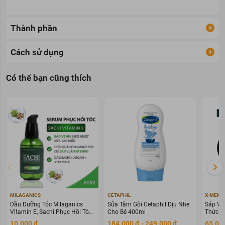
Thành phần
Cách sử dụng
Có thể bạn cũng thích
MILAGANICS
CETAPHIL
X-MEN
Dầu Dưỡng Tóc Milaganics
Sữa Tắm Gội Cetaphil Dịu Nhẹ
Sáp Vu
Vitamin E, Sachi Phục Hồi Tóc
Cho Bé 400ml
Thức G
80ml
70g
10.000 đ
184.000 đ - 249.000 đ
65.000