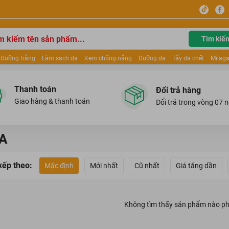
Tìm kiế
Dưỡng trắng
Làm sạch da
Kem chống nắng
Dưỡng da
Tẩy da chết
Milaga
tẩy trang
Kem trang điểm
Dưỡng trắng Dior
Mỹ phẩm
Mặt nạ
Tinh chất
ửa mặt
Kem Mộc Qua
Thanh toán
Đổi trả hàng
Giao hàng & thanh toán
Đổi trả trong vòng 07 
A
xếp theo:
Mặc định
Mới nhất
Cũ nhất
Giá tăng dần
Không tìm thấy sản phẩm nào ph