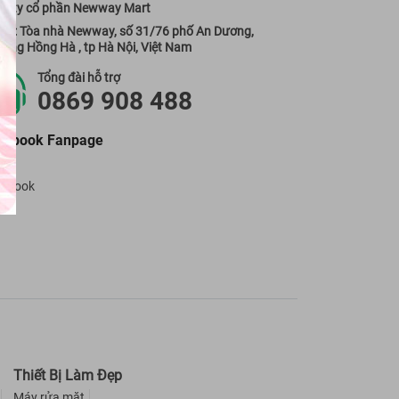
g ty cổ phần Newway Mart
 sở: Tòa nhà Newway, số 31/76 phố An Dương,
ờng Hồng Hà , tp Hà Nội, Việt Nam
Tổng đài hỗ trợ
0869 908 488
cebook Fanpage
cebook
Thiết Bị Làm Đẹp
Máy rửa mặt