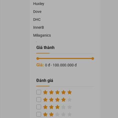
Huxley
Dove
DHC
InnerB
Milaganics
Olay
Giá thành
Cléo
Physiogel
Giá:
0 đ - 100.000.000 đ
OHUI
TRAPHACO
Đánh giá
NAMHAPHARMA
HATAPHAR
VEDETTE
THORAKAO
COCOON