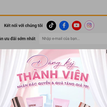
Kết nối với chúng tôi
ận ưu đãi sớm nhất
Thanh toán
Đổi trả hàng
Giao hàng & thanh toán
Đổi trả trong vòng 07 
 KHÁCH HÀNG
PHƯƠNG THỨC THANH TOÁN