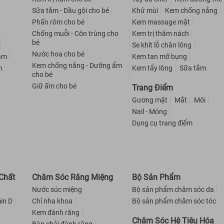
Sữa tắm - Dầu gội cho bé
Khử mùi
Kem chống nắng
Phấn rôm cho bé
Kem massage mặt
m
Chống muỗi - Côn trùng cho
Kem trị thâm nách
bé
Se khít lỗ chân lông
Nước hoa cho bé
nam
Kem tan mỡ bụng
Kem chống nắng - Dưỡng ẩm
m
Kem tẩy lông
Sữa tắm
cho bé
Giữ ấm cho bé
Trang Điểm
Gương mặt
Mắt
Môi
Nail - Móng
Dụng cụ trang điểm
Chất
Chăm Sóc Răng Miệng
Bộ Sản Phẩm
Nước súc miệng
Bộ sản phẩm chăm sóc da
in D
Chỉ nha khoa
Bộ sản phẩm chăm sóc tóc
Kem đánh răng
Chăm Sóc Hệ Tiêu Hóa