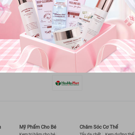
bảo hành
Côn
oàn tiền
Trụ
phư
PHƯƠNG THỨC VẬN CHUYỂN
án hàng
mua hàng
Fa
ợ giúp
Fa
m
Mỹ Phẩm Cho Bé
Chăm Sóc Cơ Thể
Kem trị hăm cho bé
Tẩy da chết
Kem dưỡng thể