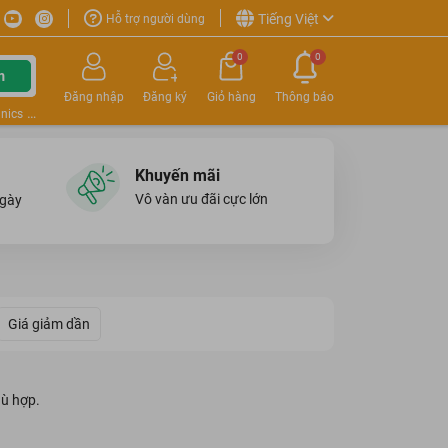
Tiếng Việt
Hỗ trợ người dùng
0
0
m
Đăng nhập
Đăng ký
Giỏ hàng
Thông báo
nics
Khuyến mãi
Vô vàn ưu đãi cực lớn
ngày
Giá giảm dần
ù hợp.