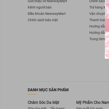
Giới thiệu về NewwayMart
Chính sách 
BareSoul
Kênh người bán
Trả hàng & H
Ellips
Điều khoản NewwayMart
Vận chuyển
Sunsilk
Chính sách bảo mật
Thanh toán
Hướng dẫn b
Head & Shoulders
Hướng dẫn 
GIRLZ ONLY
Trung tâm tr
KUMANO
50 Megumi
CLEAR
PANTENE
VICHY
Reen
Lab Nature
DANH MỤC SẢN PHẨM
Organic Shop
Bigen
Chăm Sóc Da Mặt
Mỹ Phẩm Cho Na
Purité By Prôvence
Sữa rửa mặt
Tẩy trang
Sáp vuốt tóc nam