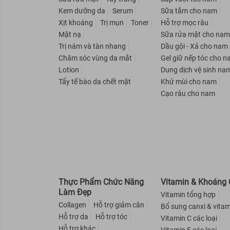
NARIS COSMETICS
Kem dưỡng da
Serum
Sữa tắm cho nam
Xịt khoáng
Trị mụn
Toner
Hỗ trợ mọc râu
AVATAR
Mặt nạ
Sữa rửa mặt cho na
Rejoice
Trị nám và tàn nhang
Dầu gội - Xả cho nam
Nuxe
Chăm sóc vùng da mắt
Gel giữ nếp tóc cho 
Lotion
Dung dịch vệ sinh na
SEBAMED
Tẩy tế bào da chết mặt
Khử mùi cho nam
Beautylabo
Cạo râu cho nam
EVOLUDERM
Eucerin
OXY
AISHITOTO
Liese
Herbal Essences
Thực Phẩm Chức Năng
Vitamin & Khoáng 
Làm Đẹp
Vitamin tổng hợp
Old Spice
Collagen
Hỗ trợ giảm cân
Bổ sung canxi & vitam
Love Beauty And Planet
Hỗ trợ da
Hỗ trợ tóc
Vitamin C các loại
X-Men
Hỗ trợ khác