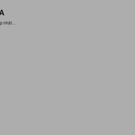
A
p nhật...