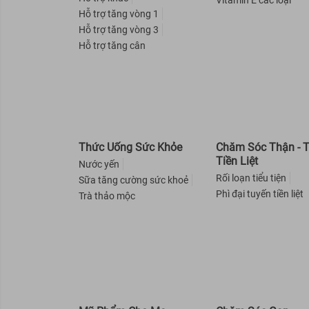
Vitamin E các loại
Hỗ trợ tăng vòng 1
Hasi Kokeshi
Hỗ trợ tăng vòng 3
Colab
Hỗ trợ tăng cân
Superfood Lab
ORGANIST
Curél
Elastine
X-Men For Boss
Thức Uống Sức Khỏe
Chăm Sóc Thận - 
Tiền Liệt
Michiru
Nước yến
Rối loạn tiểu tiện
Sữa tăng cường sức khoẻ
Dr-Groot
Phì đại tuyến tiền liệt
Trà thảo mộc
Mamonde
Pelican
HATOMUGI
EtiaXil
Angel's Liquid
Exclusive Cosmetic