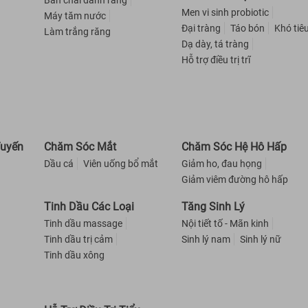
Bàn chải đánh răng
Men vi sinh probiotic
Máy tăm nước
Đại tràng
Táo bón
Khó tiê
Làm trắng răng
Dạ dày, tá tràng
Hỗ trợ điều trị trĩ
Tuyến
Chăm Sóc Mắt
Chăm Sóc Hệ Hô Hấp
Dầu cá
Viên uống bổ mắt
Giảm ho, đau họng
Giảm viêm đường hô hấp
Tinh Dầu Các Loại
Tăng Sinh Lý
Tinh dầu massage
Nội tiết tố - Mãn kinh
Tinh dầu trị cảm
Sinh lý nam
Sinh lý nữ
Tinh dầu xông