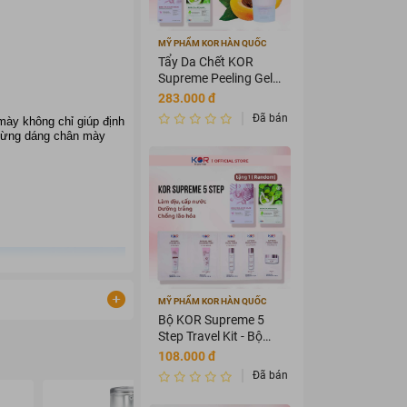
MỸ PHẨM KOR HÀN QUỐC
Tẩy Da Chết KOR
Supreme Peeling Gel
100ml
283.000 đ
Đã bán 3589875
mày không chỉ giúp định
 từng dáng chân mày
MỸ PHẨM KOR HÀN QUỐC
Bộ KOR Supreme 5
Step Travel Kit - Bộ
mỹ phẩm du lịch KOR
108.000 đ
Đã bán 3456435
- 29%