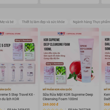
Mẹ và bé
Thiết bị làm đẹp và sức khỏe
Ngành hàng Thực phẩm
gọn gàng.
HÀN QUỐC
MỸ PHẨM KOR HÀN QUỐC
MỸ P
 mặt rạng rỡ.
eme 5 Step Travel Kit -
Sữa Rửa Mặt KOR Supreme Deep
Kem
y tổn thương da.
 du lịch KOR
Cleansing Foam 100ml
Dai
+++
269.000 đ
368
ng cho mọi cô nàng.
Đã bán 3456435
Đã bán 2657268