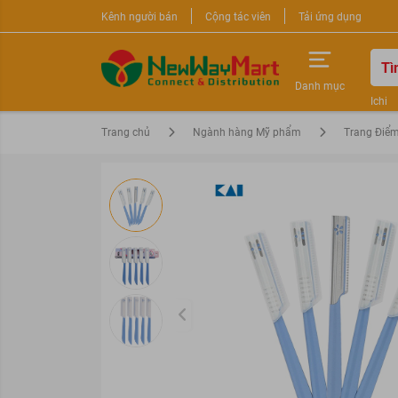
Kênh người bán
Cộng tác viên
Tải ứng dụng
Danh mục
Ichi
Nước 
Trang chủ
Ngành hàng Mỹ phẩm
Trang Điể
Sữa r