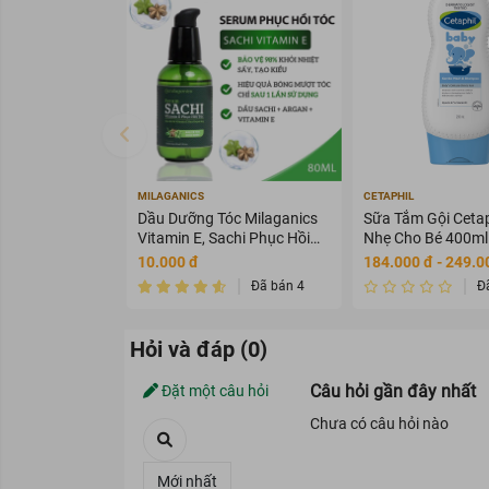
MILAGANICS
CETAPHIL
Dầu Dưỡng Tóc Milaganics
Sữa Tắm Gội Cetap
Vitamin E, Sachi Phục Hồi
Nhẹ Cho Bé 400ml
Tóc 80ml
10.000 đ
184.000 đ - 249.0
Đã bán 4
Đ
Hỏi và đáp (0)
Câu hỏi gần đây nhất
Đặt một câu hỏi
Chưa có câu hỏi nào