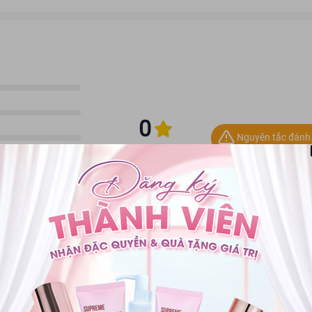
0
Nguyên tắc đánh 
ập từ năm 1908 tại thành phố Seki nổi tiếng tại
Nhật Bản
. Hiện nay thương 
 cung cấp lớn trong lĩnh vực phụ kiện trang điểm, dụng cụ giải phẫu chuyên
0 đánh giá
hơn 2600 nhân viên và 10.000 đầu sản phẩm khác nhau.
t kế đặc biệt với lưỡi dao không gỉ hạn chế gây tổn thương cho da, không gây
ễ dàng di chuyển sát vào các góc chân mày, tỉa chân mày gọn gàng, sắc nét.
ắp đậy giúp bảo vệ lưỡi dao khỏi bụi bẩn. Các cô nàng vừa mới bắt đầu tập 
ơn hết đấy nhé.
Lọc the