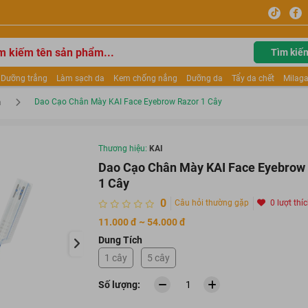
Tìm kiế
Dưỡng trắng
Làm sạch da
Kem chống nắng
Dưỡng da
Tẩy da chết
Milaga
tẩy trang
Kem trang điểm
Dưỡng trắng Dior
Mỹ phẩm
Mặt nạ
Tinh chất
Dao Cạo Chân Mày KAI Face Eyebrow Razor 1 Cây
m
ửa mặt
Kem Mộc Qua
Thương hiệu:
KAI
Dao Cạo Chân Mày KAI Face Eyebrow
1 Cây
0
Câu hỏi thường gặp
0 lượt thí
11.000 đ ~ 54.000 đ
Dung Tích
1 cây
5 cây
Số lượng: