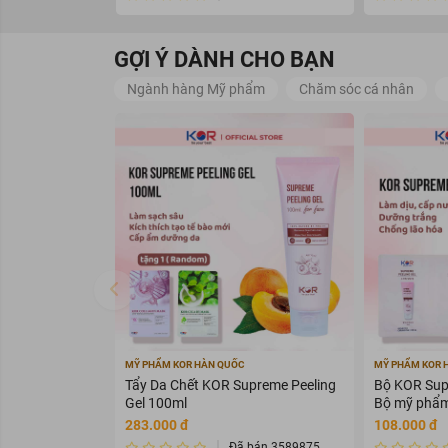
GỢI Ý DÀNH CHO BẠN
Ngành hàng Mỹ phẩm
Chăm sóc cá nhân
Công dụng:
Định hình lại dáng chân mày 
MỸ PHẨM KOR HÀN QUỐC
MỸ PHẨM KOR 
Giúp tạo điểm nhấn cho khuôn
Tẩy Da Chết KOR Supreme Peeling
Bộ KOR Supr
Lưỡi dao không gỉ hạn chế gâ
Gel 100ml
Bộ mỹ phẩm
283.000 đ
108.000 đ
Kiểu dáng nhỏ, gọn, dễ sử dụ
Đã bán 3589875