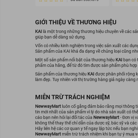
Dao cạo chân mày KAI rất bề
GIỚI THIỆU VỀ THƯƠNG HIỆU
KAI
là một trong những thương hiệu chuyên về các sản 
giúp bạn dễ dàng sử dụng.
Vốn có nhiều kinh nghiệm trong việc sản xuất các dụn
Sản phẩm của KAI khá đa dạng về chủng loại cũng như
Một số sản phẩm nổi bật của thương hiệu
KAI
bạn có 
phẩm của hãng, để từ đó tìm được sản phẩm phù hợp 
Sản phẩm của thương hiệu
KAI
được phân phối rộng k
làm đẹp. Tuy nhiên với thị trường hàng giả ngày càn
MIỄN TRỪ TRÁCH NGHIỆM
NewwayMart
luôn cố gắng đảm bảo rằng mọi thông tin
tin mới nhất của sản phẩm vì lý do nhà sản xuất có th
cáo bạn nên hỏi lại đối tác của
NewwayMart
- Đơn vị 
không thể thay thế chỉ dẫn của dược sỹ, bác sỹ và các
Hãy liên hệ các cơ quan y tế ngay lập tức nếu bạn ng
NewwayMart
miễn trừ trách nhiệm khi bạn tự ý mua v