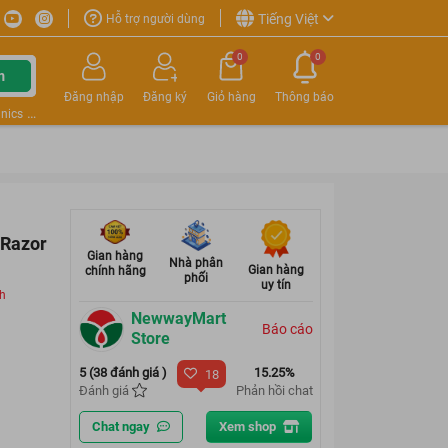
Tiếng Việt
Hỗ trợ người dùng
0
0
m
Đăng nhập
Đăng ký
Giỏ hàng
Thông báo
nics
 Razor
Gian hàng
Nhà phân
Gian hàng
chính hãng
phối
uy tín
ch
NewwayMart
Báo cáo
Store
5 (38 đánh giá )
15.25%
18
Đánh giá
Phản hồi chat
Chat ngay
Xem shop