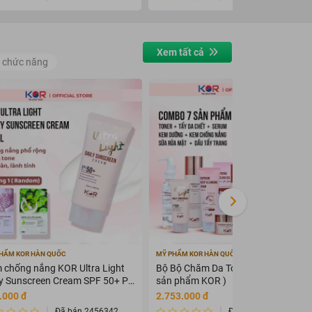
Xem tất cả
 chức năng
HẨM KOR HÀN QUỐC
MỸ PHẨM KOR HÀN QUỐC
 chống nắng KOR Ultra Light
Bộ Bộ Chăm Da Toàn Diện KOR ( 7
ly Sunscreen Cream SPF 50+ PA
sản phẩm KOR )
+
.000 đ
2.753.000 đ
Đã bán 2456342
Đã bán 2345675