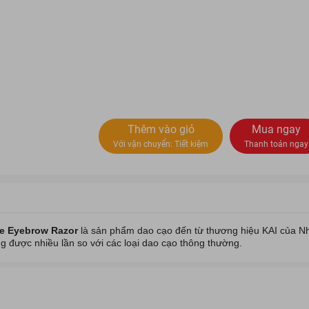
Thêm vào giỏ
Mua ngay
Với vận chuyển:
Tiết kiệm
Thanh toán ngay
e Eyebrow Razor
là sản phẩm
dao cạo
đến từ
thương hiệu KAI
của Nh
g được nhiều lần so với các loại dao cạo thông thường.