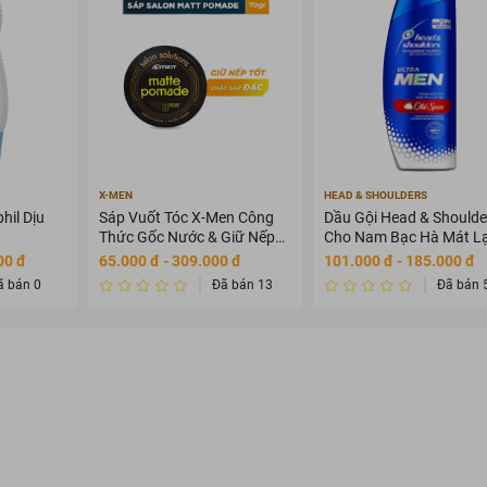
X-MEN
HEAD & SHOULDERS
hil Dịu
Sáp Vuốt Tóc X-Men Công
Dầu Gội Head & Shoulde
Thức Gốc Nước & Giữ Nếp
Cho Nam Bạc Hà Mát L
8H 70g
650ml
00 đ
65.000 đ - 309.000 đ
101.000 đ - 185.000 đ
ã bán 0
Đã bán 13
Đã bán 