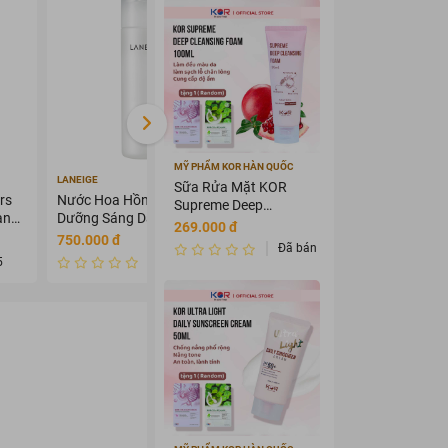
MỸ PHẨM KOR HÀN QUỐC
LANEIGE
ANGEL'S LIQUID
Sữa Rửa Mặt KOR
rs
Nước Hoa Hồng Laneige
Kem Dưỡng Angel's Liquid
Supreme Deep
ạnh
Dưỡng Sáng Da 120ml
Làm Mờ Nám Chuyên Sâu
Cleansing Foam
269.000 đ
50ml
750.000 đ
569.000 đ
799.000 đ
100ml
Đã bán 2657268
5
Đã bán 0
Đã bán 0