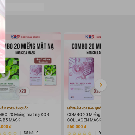
HẨM KOR HÀN QUỐC
MỸ PHẨM KOR HÀN QUỐC
BO 20 Miếng mặt nạ KOR
COMBO 20 Miếng mặt nạ KOR
A B5 MASK
COLLAGEN MASK - ANTI
WARINKLE FUNCTION
.000 đ
560.000 đ
Đã bán 0
Đã bán 0