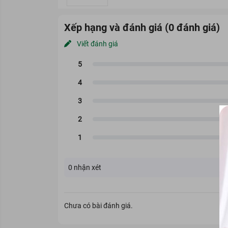
Xếp hạng và đánh giá (0 đánh giá)
Viết đánh giá
KAI
là thương hiệu được thành l
một trong những nhà sản xuất và
phẩm và dụng cụ nhà bếp, với 
Dao Cạo Chân Mày Kai
có thiế
Đầu dao rất sắc bén giúp bạn d
thân tay cầm bằng nhựa và có n
đối tượng phù hợp với em này h
0
nhận xét
Chưa có bài đánh giá.