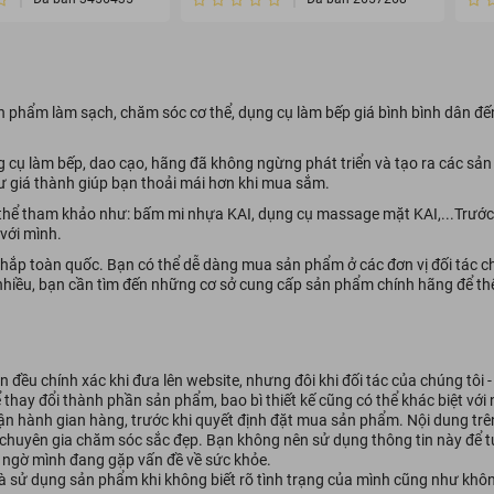
n, sử dụng được nhiều lần.
phẩm làm sạch, chăm sóc cơ thể, dụng cụ làm bếp giá bình bình dân đến t
g cụ làm bếp, dao cạo, hãng đã không ngừng phát triển và tạo ra các s
 giá thành giúp bạn thoải mái hơn khi mua sắm.
thể tham khảo như: bấm mi nhựa KAI, dụng cụ massage mặt KAI,...Trước
với mình.
hắp toàn quốc. Bạn có thể dễ dàng mua sản phẩm ở các đơn vị đối tác 
g nhiều, bạn cần tìm đến những cơ sở cung cấp sản phẩm chính hãng để t
 đều chính xác khi đưa lên website, nhưng đôi khi đối tác của chúng tôi 
ể thay đổi thành phần sản phẩm, bao bì thiết kế cũng có thể khác biệt vớ
vận hành gian hàng, trước khi quyết định đặt mua sản phẩm. Nội dung tr
 chuyên gia chăm sóc sắc đẹp. Bạn không nên sử dụng thông tin này để tự
hi ngờ mình đang gặp vấn đề về sức khỏe.
à sử dụng sản phẩm khi không biết rõ tình trạng của mình cũng như khôn