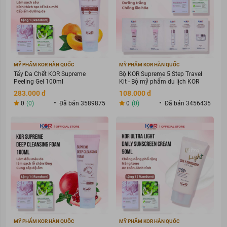
MỸ PHẨM KOR HÀN QUỐC
MỸ PHẨM KOR HÀN QUỐC
Tẩy Da Chết KOR Supreme
Bộ KOR Supreme 5 Step Travel
Peeling Gel 100ml
Kit - Bộ mỹ phẩm du lịch KOR
283.000 đ
108.000 đ
0
(0)
Đã bán 3589875
0
(0)
Đã bán 3456435
MỸ PHẨM KOR HÀN QUỐC
MỸ PHẨM KOR HÀN QUỐC