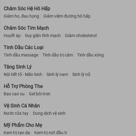
Chăm Sóc Hệ Hô Hấp
Giảm ho, đau họng
Giảm viêm đường hô hấp
Chăm Sóc Tim Mạch
Huyết áp
Suy giãn tĩnh mạch
Giảm cholesterol
Tinh Dầu Các Loại
Tinh dầu massage
Tinh dầu trị cảm
Tinh dầu xông
Tăng Sinh Lý
Nội tiết tố - Mãn kinh
Sinh lý nam
Sinh lý nữ
Hỗ Trợ Phòng The
Bao cao su
Gel bôi trơn
Vệ Sinh Cá Nhân
Nước rửa tay
Dung dịch vệ sinh
Mỹ Phẩm Cho Mẹ
Kem trị rạn da
Kem trị nứt đầu ti