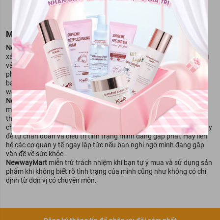
MIỄN TRỪ TRÁCH NGHIỆM
NewwayMart
luôn cố gắng đảm bảo rằng mọi thông tin đều chính
xác khi đưa lên website, nhưng đôi khi đối tác của chúng tôi - Đơn vị
vận hành gian hàng chưa kịp cập nhật thông tin mới nhất của sản
phẩm vì lý do nhà sản xuất có thể thay đổi thành phần sản phẩm,
bao bì thiết kế cũng có thể khác biệt với những gì được mô tả trên
website. Chúng tôi khuyến cáo bạn nên hỏi lại đối tác của
NewwayMart
- Đơn vị vận hành gian hàng, trước khi quyết định đặt
mua sản phẩm. Nội dung trên trang website này chỉ được dùng để
tham khảo, không thể thay thế chỉ dẫn của dược sỹ, bác sỹ và các
chuyên gia chăm sóc sắc đẹp. Bạn không nên sử dụng thông tin này
để tự chẩn đoán và điều trị tình trạng mình đang gặp phải. Hãy liên
hệ các cơ quan y tế ngay lập tức nếu bạn nghi ngờ mình đang gặp
vấn đề về sức khỏe.
NewwayMart
miễn trừ trách nhiệm khi bạn tự ý mua và sử dụng sản
phẩm khi không biết rõ tình trạng của mình cũng như không có chỉ
định từ đơn vị có chuyên môn.