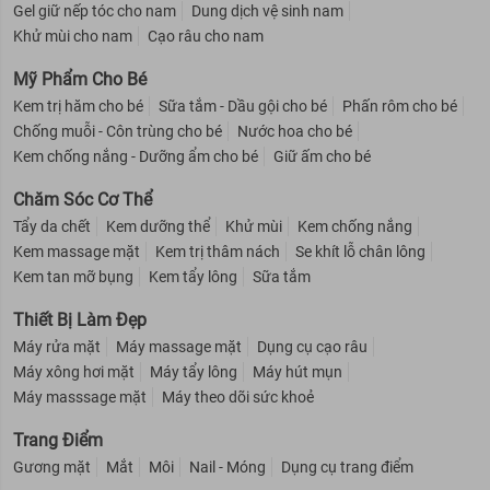
Gel giữ nếp tóc cho nam
Dung dịch vệ sinh nam
Khử mùi cho nam
Cạo râu cho nam
Mỹ Phẩm Cho Bé
Kem trị hăm cho bé
Sữa tắm - Dầu gội cho bé
Phấn rôm cho bé
Chống muỗi - Côn trùng cho bé
Nước hoa cho bé
Kem chống nắng - Dưỡng ẩm cho bé
Giữ ấm cho bé
Chăm Sóc Cơ Thể
Tẩy da chết
Kem dưỡng thể
Khử mùi
Kem chống nắng
Kem massage mặt
Kem trị thâm nách
Se khít lỗ chân lông
Kem tan mỡ bụng
Kem tẩy lông
Sữa tắm
Thiết Bị Làm Đẹp
Máy rửa mặt
Máy massage mặt
Dụng cụ cạo râu
Máy xông hơi mặt
Máy tẩy lông
Máy hút mụn
Máy masssage mặt
Máy theo dõi sức khoẻ
Trang Điểm
Gương mặt
Mắt
Môi
Nail - Móng
Dụng cụ trang điểm