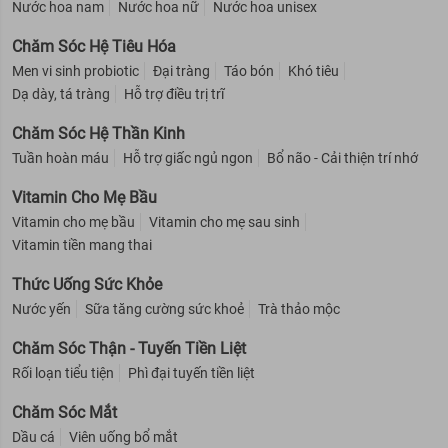
Nước hoa nam
Nước hoa nữ
Nước hoa unisex
Chăm Sóc Hệ Tiêu Hóa
Men vi sinh probiotic
Đại tràng
Táo bón
Khó tiêu
Dạ dày, tá tràng
Hỗ trợ điều trị trĩ
Chăm Sóc Hệ Thần Kinh
Tuần hoàn máu
Hỗ trợ giấc ngủ ngon
Bổ não - Cải thiện trí nhớ
Vitamin Cho Mẹ Bầu
Vitamin cho mẹ bầu
Vitamin cho mẹ sau sinh
Vitamin tiền mang thai
Thức Uống Sức Khỏe
Nước yến
Sữa tăng cường sức khoẻ
Trà thảo mộc
Chăm Sóc Thận - Tuyến Tiền Liệt
Rối loạn tiểu tiện
Phì đại tuyến tiền liệt
Chăm Sóc Mắt
Dầu cá
Viên uống bổ mắt