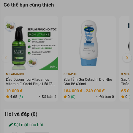
Có thể bạn cũng thích
MILAGANICS
CETAPHIL
X-MEN
Dầu Dưỡng Tóc Milaganics
Sữa Tắm Gội Cetaphil Dịu Nhẹ
Sáp Vu
Vitamin E, Sachi Phục Hồi Tóc
Cho Bé 400ml
Thức G
80ml
70g
10.000 đ
184.000 đ - 249.000 đ
65.000
4.65
(3)
Đã bán 4
0
(0)
Đã bán 0
0
(0
Hỏi và đáp (0)
Đặt một câu hỏi