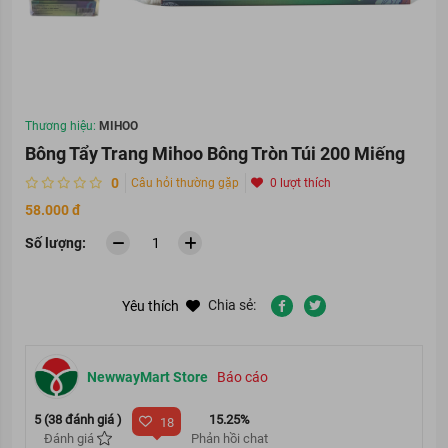
Thương hiệu:
MIHOO
Bông Tẩy Trang Mihoo Bông Tròn Túi 200 Miếng
0
Câu hỏi thường gặp
0 lượt thích
58.000 đ
Số lượng:
Chia sẻ:
Yêu thích
NewwayMart Store
Báo cáo
5 (38 đánh giá )
15.25%
18
Đánh giá
Phản hồi chat