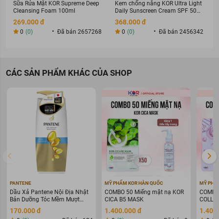
Sữa Rửa Mặt KOR Supreme Deep
Kem chống nắng KOR Ultra Light
Cleansing Foam 100ml
Daily Sunscreen Cream SPF 50+
PA ++++
269.000 đ
368.000 đ
0
(0)
Đã bán 2657268
0
(0)
Đã bán 2456342
CÁC SẢN PHẨM KHÁC CỦA SHOP
PANTENE
MỸ PHẨM KOR HÀN QUỐC
MỸ PHẨ
Dầu Xả Pantene Nội Địa Nhật
COMBO 50 Miếng mặt nạ KOR
COMBO 
Bản Dưỡng Tóc Mềm Mượt
CICA B5 MASK
COLLAG
400g
WARIN
170.000 đ
1.400.000 đ
1.400