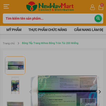
0
MỸ PHẨM
THỰC PHẨM CHỨC NĂNG
CẨM NANG LÀM ĐẸP
Bông Tẩy Trang Mihoo Bông Tròn Túi 200 Miếng
Trang chủ