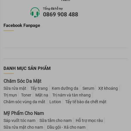
Tổng đài hỗ trợ
0869 908 488
Facebook Fanpage
DANH MỤC SẢN PHẨM
Chăm Sóc Da Mặt
Sữa rửa mặt
Tẩy trang
Kem dưỡng da
Serum
Xịt khoáng
Trị mụn
Toner
Mặt nạ
Trị nám và tàn nhang
Chăm sóc vùng da mắt
Lotion
Tẩy tế bào da chết mặt
Mỹ Phẩm Cho Nam
Sáp vuốt tóc nam
Sữa tắm cho nam
Hỗ trợ mọc râu
Sữa rửa mặt cho nam
Dầu gội - Xả cho nam