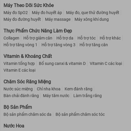
Máy Theo Dõi Sức Khỏe
Máy đo SpO2
Máy đo huyết áp
Máy đo, que thử đường huyết
Máy đo đường huyết
Máy massage
Máy xông khí dung
Thực Phẩm Chức Năng Làm Đẹp
Collagen
Hỗ trợ giảm cân
Hỗ trợ da
Hỗ trợ tóc
Hỗ trợ khác
Hỗ trợ tăng vòng 1
Hỗ trợ tăng vòng 3
Hỗ trợ tăng cân
Vitamin & Khoáng Chất
Vitamin tổng hợp
Bổ sung canxi & vitamin D
Vitamin C các loại
Vitamin E các loại
Chăm Sóc Răng Miệng
Nước súc miệng
Chỉ nha khoa
Kem đánh răng
Bàn chải đánh răng
Máy tăm nước
Làm trắng răng
Bộ Sản Phẩm
Bộ sản phẩm chăm sóc da
Bộ sản phẩm chăm sóc tóc
Nước Hoa