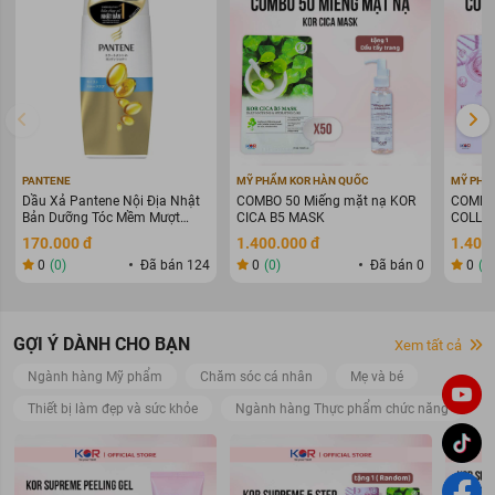
PANTENE
MỸ PHẨM KOR HÀN QUỐC
MỸ PHẨ
Dầu Xả Pantene Nội Địa Nhật
COMBO 50 Miếng mặt nạ KOR
COMBO 
Bản Dưỡng Tóc Mềm Mượt
CICA B5 MASK
COLLAG
400g
WARIN
170.000 đ
1.400.000 đ
1.400
0
(0)
Đã bán 124
0
(0)
Đã bán 0
0
(0
GỢI Ý DÀNH CHO BẠN
Xem tất cả
Ngành hàng Mỹ phẩm
Chăm sóc cá nhân
Mẹ và bé
Thiết bị làm đẹp và sức khỏe
Ngành hàng Thực phẩm chức năng