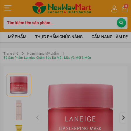
0
MỸ PHẨM
THỰC PHẨM CHỨC NĂNG
CẨM NANG LÀM ĐẸP
Trang chủ
Ngành hàng Mỹ phẩm
Bộ Sản Phẩm Laneige Chăm Sóc Da Mặt, Mắt Và Môi 3 Món