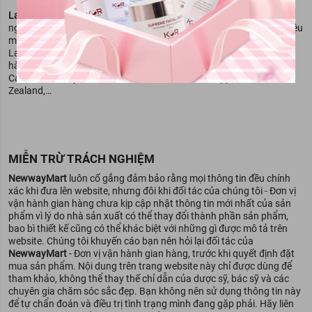
Laneige
là từ ngữ nguồn gốc từ tiếng Pháp, đọc là La Neige (có
nghĩa là Tuyết). Với ý nghĩa khởi nguồn là mang đến một thương hiệu
mỹ phẩm giúp chăm sóc làn da chị em phụ nữ trắng như tuyết.
Laneige ngày càng phát triển mạnh mẽ cho đến nay đã có các cửa
hàng ở Singapore, Hồng Kông, Đài Loan, Trung Quốc, Malaysia,
Canada, Hoa Kỳ, Indonesia, Thái Lan, Brunei, Philippines, New
Zealand,…
MIỄN TRỪ TRÁCH NGHIỆM
NewwayMart
luôn cố gắng đảm bảo rằng mọi thông tin đều chính
xác khi đưa lên website, nhưng đôi khi đối tác của chúng tôi - Đơn vị
vận hành gian hàng chưa kịp cập nhật thông tin mới nhất của sản
phẩm vì lý do nhà sản xuất có thể thay đổi thành phần sản phẩm,
bao bì thiết kế cũng có thể khác biệt với những gì được mô tả trên
website. Chúng tôi khuyến cáo bạn nên hỏi lại đối tác của
NewwayMart
- Đơn vị vận hành gian hàng, trước khi quyết định đặt
mua sản phẩm. Nội dung trên trang website này chỉ được dùng để
tham khảo, không thể thay thế chỉ dẫn của dược sỹ, bác sỹ và các
chuyên gia chăm sóc sắc đẹp. Bạn không nên sử dụng thông tin này
để tự chẩn đoán và điều trị tình trạng mình đang gặp phải. Hãy liên