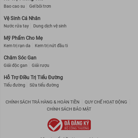
Bao cao su
Gel bôi trơn
Vệ Sinh Cá Nhân
Nước rửa tay
Dung dịch vệ sinh
Mỹ Phẩm Cho Mẹ
Kem trị rạn da
Kem trị nứt đầu ti
Chăm Sóc Gan
Giải độc gan
Giải rượu
Hỗ Trợ Điều Trị Tiểu Đường
Tiểu đường
Sữa tiểu đường
CHÍNH SÁCH TRẢ HÀNG & HOÀN TIỀN
QUY CHẾ HOẠT ĐỘNG
CHÍNH SÁCH BẢO MẬT