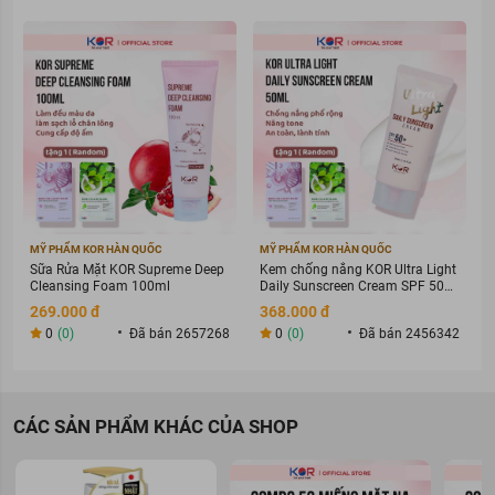
MỸ PHẨM KOR HÀN QUỐC
MỸ PHẨM KOR HÀN QUỐC
Sữa Rửa Mặt KOR Supreme Deep
Kem chống nắng KOR Ultra Light
Cleansing Foam 100ml
Daily Sunscreen Cream SPF 50+
PA ++++
269.000 đ
368.000 đ
0
(0)
Đã bán 2657268
0
(0)
Đã bán 2456342
CÁC SẢN PHẨM KHÁC CỦA SHOP