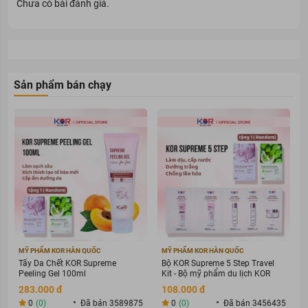
Chưa có bài đánh giá.
Sản phẩm bán chạy
MỸ PHẨM KOR HÀN QUỐC
MỸ PHẨM KOR HÀN QUỐC
Tẩy Da Chết KOR Supreme
Bộ KOR Supreme 5 Step Travel
Peeling Gel 100ml
Kit - Bộ mỹ phẩm du lịch KOR
283.000 đ
108.000 đ
0
(0)
Đã bán 3589875
0
(0)
Đã bán 3456435