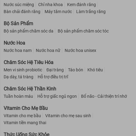
Nước súc miệng
Chỉ nha khoa
Kem đánh răng
Bàn chải đánh răng
Máy tăm nước
Làm trắng răng
Bộ Sản Phẩm
Bộ sản phẩm chăm sóc da
Bộ sản phẩm chăm sóc tóc
Nước Hoa
Nước hoa nam
Nước hoa nữ
Nước hoa unisex
Chăm Sóc Hệ Tiêu Hóa
Men vi sinh probiotic
Đại tràng
Táo bón
Khó tiêu
Dạ dày, tá tràng
Hỗ trợ điều trị trĩ
Chăm Sóc Hệ Thần Kinh
Tuần hoàn máu
Hỗ trợ giấc ngủ ngon
Bổ não - Cải thiện trí nhớ
Vitamin Cho Mẹ Bầu
Vitamin cho mẹ bầu
Vitamin cho mẹ sau sinh
Vitamin tiền mang thai
Thức Uống Sức Khỏe