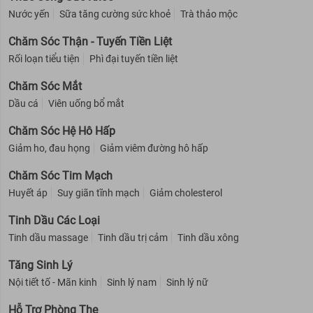
Nước yến
Sữa tăng cường sức khoẻ
Trà thảo mộc
Chăm Sóc Thận - Tuyến Tiền Liệt
Rối loạn tiểu tiện
Phì đại tuyến tiền liệt
Chăm Sóc Mắt
Dầu cá
Viên uống bổ mắt
Chăm Sóc Hệ Hô Hấp
Giảm ho, đau họng
Giảm viêm đường hô hấp
Chăm Sóc Tim Mạch
Huyết áp
Suy giãn tĩnh mạch
Giảm cholesterol
Tinh Dầu Các Loại
Tinh dầu massage
Tinh dầu trị cảm
Tinh dầu xông
Tăng Sinh Lý
Nội tiết tố - Mãn kinh
Sinh lý nam
Sinh lý nữ
Hỗ Trợ Phòng The