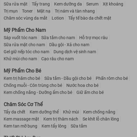
Sữa rửa mặt
Tẩy trang
Kem dưỡng da
Serum
Xịt khoáng
Trị mụn
Toner
Mặt nạ
Trị nám và tàn nhang
Chăm sóc vùng da mắt
Lotion
Tẩy tế bào da chết mặt
Mỹ Phẩm Cho Nam
Sáp vuốt tóc nam
Sữa tắm cho nam
Hỗ trợ mọc râu
Sữa rửa mặt cho nam
Dầu gội - Xả cho nam
Gel giữ nếp tóc cho nam
Dung dịch vệ sinh nam
Khử mùi cho nam
Cạo râu cho nam
Mỹ Phẩm Cho Bé
Kem trị hăm cho bé
Sữa tắm - Dầu gội cho bé
Phấn rôm cho bé
Chống muỗi - Côn trùng cho bé
Nước hoa cho bé
Kem chống nắng - Dưỡng ẩm cho bé
Giữ ấm cho bé
Chăm Sóc Cơ Thể
Tẩy da chết
Kem dưỡng thể
Khử mùi
Kem chống nắng
Kem massage mặt
Kem trị thâm nách
Se khít lỗ chân lông
Kem tan mỡ bụng
Kem tẩy lông
Sữa tắm