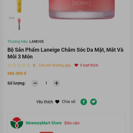
Thương hiệu:
LANEIGE
Bộ Sản Phẩm Laneige Chăm Sóc Da Mặt, Mắt Và
Môi 3 Món
0
Câu hỏi thường gặp
0 lượt thích
686.000 đ
Số lượng:
Chia sẻ:
Yêu thích
NewwayMart Store
Báo cáo