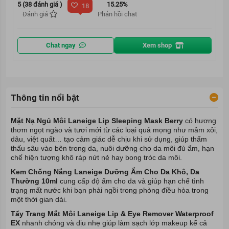
5 (38 đánh giá )
15.25%
18
Đánh giá
Phản hồi chat
Chat ngay
Xem shop
Thông tin nổi bật
Mặt Nạ Ngủ Môi Laneige Lip Sleeping Mask
Berry
có hương
thơm ngọt ngào và tươi mới từ các loại quả mọng như mâm xôi,
dâu, việt quất… tạo cảm giác dễ chịu khi sử dụng, giúp thẩm
thấu sâu vào bên trong da, nuôi dưỡng cho da môi đủ ẩm, hạn
chế hiện tượng khô ráp nứt nẻ hay bong tróc da môi.
Kem Chống Nắng Laneige Dưỡng Ẩm Cho Da Khô, Da
Thường 10ml
cung cấp độ ẩm cho da và giúp hạn chế tình
trạng mất nước khi bạn phải ngồi trong phòng điều hòa trong
một thời gian dài.
Tẩy
Trang
Mắt
Môi
Laneige Lip & Eye Remover Waterproof
EX
nhanh chóng và dịu nhẹ giúp làm sạch lớp makeup kể cả