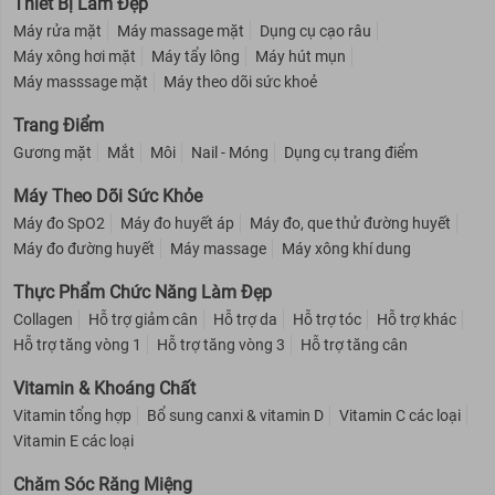
Thiết Bị Làm Đẹp
Máy rửa mặt
Máy massage mặt
Dụng cụ cạo râu
Máy xông hơi mặt
Máy tẩy lông
Máy hút mụn
Máy masssage mặt
Máy theo dõi sức khoẻ
Trang Điểm
Gương mặt
Mắt
Môi
Nail - Móng
Dụng cụ trang điểm
Máy Theo Dõi Sức Khỏe
Máy đo SpO2
Máy đo huyết áp
Máy đo, que thử đường huyết
Máy đo đường huyết
Máy massage
Máy xông khí dung
Thực Phẩm Chức Năng Làm Đẹp
Collagen
Hỗ trợ giảm cân
Hỗ trợ da
Hỗ trợ tóc
Hỗ trợ khác
Hỗ trợ tăng vòng 1
Hỗ trợ tăng vòng 3
Hỗ trợ tăng cân
Vitamin & Khoáng Chất
Vitamin tổng hợp
Bổ sung canxi & vitamin D
Vitamin C các loại
Vitamin E các loại
Chăm Sóc Răng Miệng