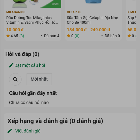
MILAGANICS
CETAPHIL
X-MEN
Dầu Dưỡng Tóc Milaganics
Sữa Tắm Gội Cetaphil Dịu Nhẹ
Sáp Vu
Vitamin E, Sachi Phục Hồi Tóc
Cho Bé 400ml
Thức G
80ml
70g
10.000 đ
184.000 đ - 249.000 đ
65.000
4.65
(3)
Đã bán 4
0
(0)
Đã bán 0
0
(0
Hỏi và đáp (0)
Đặt một câu hỏi
Câu hỏi gần đây nhất
Chưa có câu hỏi nào
Xếp hạng và đánh giá (0 đánh giá)
Viết đánh giá