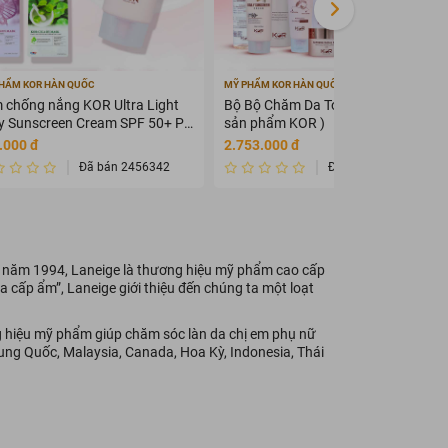
HẨM KOR HÀN QUỐC
MỸ PHẨM KOR HÀN QUỐC
 chống nắng KOR Ultra Light
Bộ Bộ Chăm Da Toàn Diện KOR ( 7
ly Sunscreen Cream SPF 50+ PA
sản phẩm KOR )
+
.000 đ
2.753.000 đ
Đã bán 2456342
Đã bán 2345675
o năm 1994, Laneige là thương hiệu mỹ phẩm cao cấp
a cấp ẩm”, Laneige giới thiệu đến chúng ta một loạt
ng hiệu mỹ phẩm giúp chăm sóc làn da chị em phụ nữ
ung Quốc, Malaysia, Canada, Hoa Kỳ, Indonesia, Thái