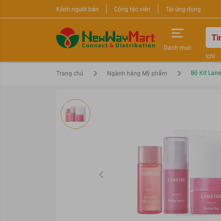
Kênh người bán
Cộng tác viên
Tải ứng dụng
Danh mục
Ichi
Nước 
Bộ Kit Lan
Trang chủ
Ngành hàng Mỹ phẩm
Sữa r