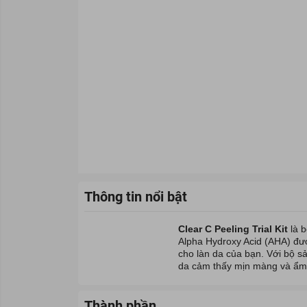
Thông tin nổi bật
Clear C Peeling Trial Kit
là 
Alpha Hydroxy Acid (AHA) được 
cho làn da của bạn. Với bộ s
da cảm thấy mịn màng và ẩm 
Thành phần