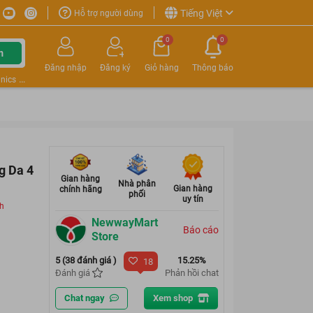
Tiếng Việt
Hỗ trợ người dùng
0
0
m
Đăng nhập
Đăng ký
Giỏ hàng
Thông báo
nics
g Da 4
Gian hàng
Nhà phân
Gian hàng
chính hãng
phối
uy tín
ch
NewwayMart
Báo cáo
Store
5 (38 đánh giá )
15.25%
18
Đánh giá
Phản hồi chat
Chat ngay
Xem shop