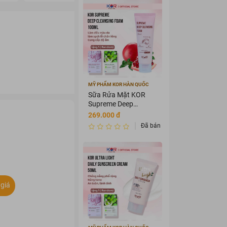
MỸ PHẨM KOR HÀN QUỐC
Sữa Rửa Mặt KOR
Supreme Deep
Cleansing Foam
269.000 đ
100ml
Đã bán 2657268
giá