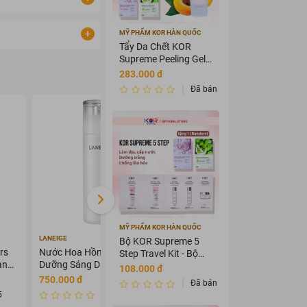
MỸ PHẨM KOR HÀN QUỐC
Tẩy Da Chết KOR
Supreme Peeling Gel
100ml
283.000 đ
Đã bán 3589875
- 29%
MỸ PHẨM KOR HÀN QUỐC
LANEIGE
ANGEL'S LIQUID
Bộ KOR Supreme 5
rs
Nước Hoa Hồng Laneige
Kem Dưỡng Angel's Liquid
Step Travel Kit - Bộ
ạnh
Dưỡng Sáng Da 120ml
Làm Mờ Nám Chuyên Sâu
mỹ phẩm du lịch KOR
108.000 đ
50ml
750.000 đ
569.000 đ
799.000 đ
Đã bán 3456435
5
Đã bán 0
Đã bán 0