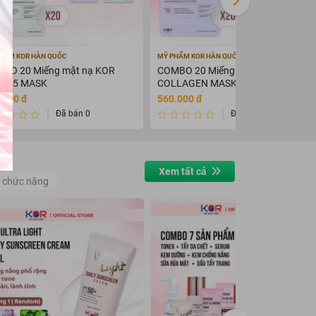
HẨM KOR HÀN QUỐC
MỸ PHẨM KOR HÀN QUỐC
BO 20 Miếng mặt nạ KOR
COMBO 20 Miếng mặt nạ KOR
A B5 MASK
COLLAGEN MASK - ANTI
WARINKLE FUNCTION
.000 đ
560.000 đ
Đã bán 0
Đã bán 0
Xem tất cả
 chức năng