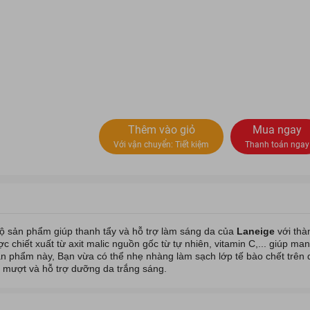
Thêm vào giỏ
Mua ngay
Với vận chuyển:
Tiết kiệm
Thanh toán ngay
bộ sản phẩm giúp thanh tẩy và hỗ trợ làm sáng da của
Laneige
với th
chiết xuất từ axit malic nguồn gốc từ tự nhiên, vitamin C,... giúp mang 
ản phẩm này, Bạn vừa có thể nhẹ nhàng làm sạch lớp tế bào chết trên d
mượt và hỗ trợ dưỡng da trắng sáng.