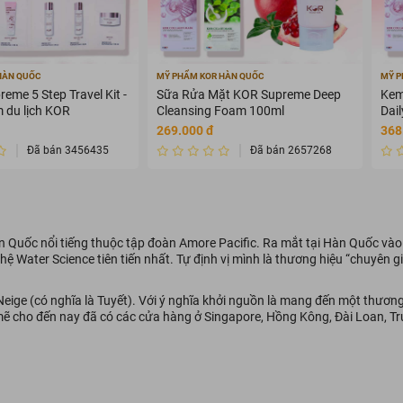
HÀN QUỐC
MỸ PHẨM KOR HÀN QUỐC
MỸ P
eme 5 Step Travel Kit -
Sữa Rửa Mặt KOR Supreme Deep
Kem
 du lịch KOR
Cleansing Foam 100ml
Dai
+++
269.000 đ
368
Đã bán 3456435
Đã bán 2657268
Quốc nổi tiếng thuộc tập đoàn Amore Pacific. Ra mắt tại Hàn Quốc và
ệ Water Science tiên tiến nhất. Tự định vị mình là thương hiệu “chuyên gi
 Neige (có nghĩa là Tuyết). Với ý nghĩa khởi nguồn là mang đến một thươ
mẽ cho đến nay đã có các cửa hàng ở Singapore, Hồng Kông, Đài Loan, Tr