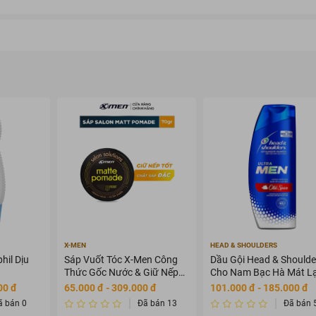
X-MEN
HEAD & SHOULDERS
hil Dịu
Sáp Vuốt Tóc X-Men Công
Dầu Gội Head & Shoulde
Thức Gốc Nước & Giữ Nếp
Cho Nam Bạc Hà Mát L
8H 70g
650ml
00 đ
65.000 đ - 309.000 đ
101.000 đ - 185.000 đ
ã bán 0
Đã bán 13
Đã bán 