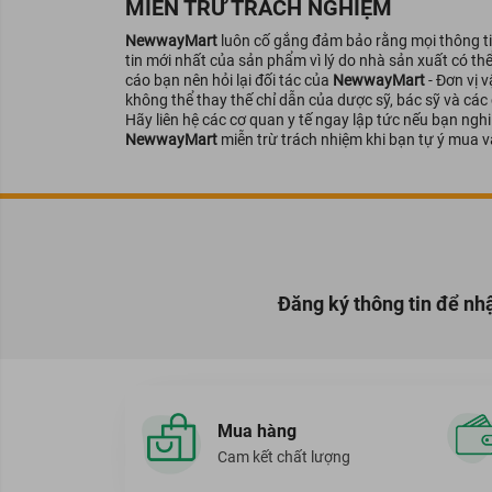
MIỄN TRỪ TRÁCH NGHIỆM
NewwayMart
luôn cố gắng đảm bảo rằng mọi thông tin
tin mới nhất của sản phẩm vì lý do nhà sản xuất có th
cáo bạn nên hỏi lại đối tác của
NewwayMart
- Đơn vị 
không thể thay thế chỉ dẫn của dược sỹ, bác sỹ và các
Hãy liên hệ các cơ quan y tế ngay lập tức nếu bạn ng
NewwayMart
miễn trừ trách nhiệm khi bạn tự ý mua v
Đăng ký thông tin để nh
Mua hàng
Cam kết chất lượng