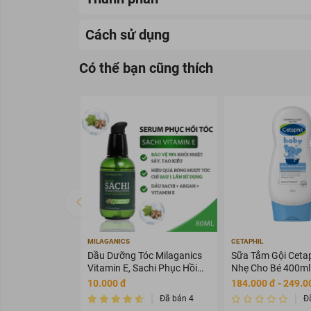
Cách sử dụng
Có thể bạn cũng thích
MILAGANICS
CETAPHIL
Dầu Dưỡng Tóc Milaganics
Sữa Tắm Gội Cetap
Vitamin E, Sachi Phục Hồi
Nhẹ Cho Bé 400ml
Tóc 80ml
10.000 đ
184.000 đ - 249.0
Đã bán 4
Đ