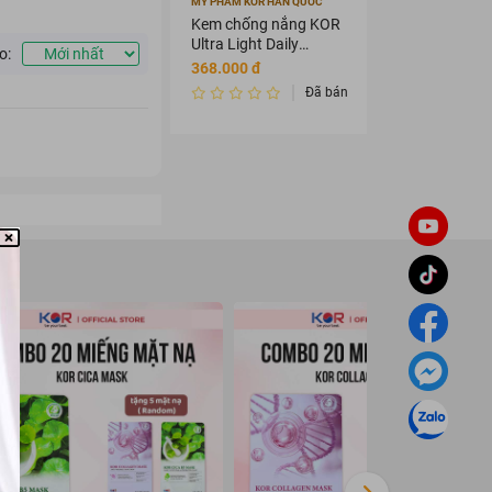
MỸ PHẨM KOR HÀN QUỐC
Kem chống nắng KOR
Ultra Light Daily
o:
Sunscreen Cream
368.000 đ
SPF 50+ PA ++++
Đã bán 2456342