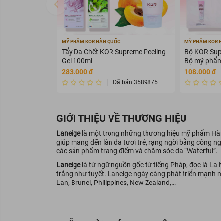
MỸ PHẨM KOR HÀN QUỐC
MỸ PHẨM KOR 
Tẩy Da Chết KOR Supreme Peeling
Bộ KOR Supr
Gel 100ml
Bộ mỹ phẩm
283.000 đ
108.000 đ
Đã bán 3589875
GIỚI THIỆU VỀ THƯƠNG HIỆU
Laneige
là một trong những thương hiệu mỹ phẩm Hàn 
giúp mang đến làn da tươi trẻ, rạng ngời bằng công ngh
các sản phẩm trang điểm và chăm sóc da “Waterful”.
Laneige
là từ ngữ nguồn gốc từ tiếng Pháp, đọc là La
trắng như tuyết. Laneige ngày càng phát triển mạnh 
Lan, Brunei, Philippines, New Zealand,…