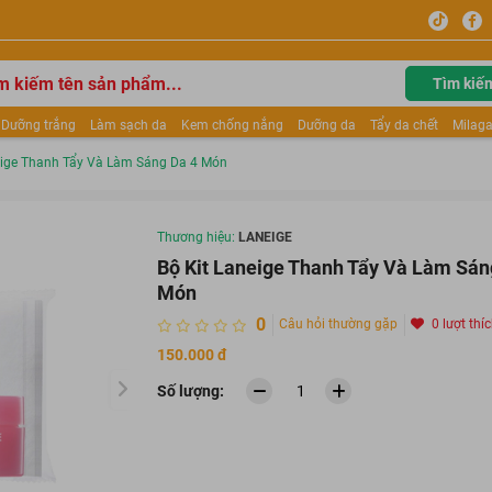
Tìm kiế
Dưỡng trắng
Làm sạch da
Kem chống nắng
Dưỡng da
Tẩy da chết
Milaga
tẩy trang
Kem trang điểm
Dưỡng trắng Dior
Mỹ phẩm
Mặt nạ
Tinh chất
eige Thanh Tẩy Và Làm Sáng Da 4 Món
ửa mặt
Kem Mộc Qua
Thương hiệu:
LANEIGE
Bộ Kit Laneige Thanh Tẩy Và Làm Sán
Món
0
Câu hỏi thường gặp
0 lượt thí
150.000 đ
Số lượng: