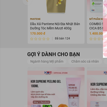
PANTENE
MỸ PHẨM KOR 
Dầu Xả Pantene Nội Địa Nhật Bản
COMBO 50 
Dưỡng Tóc Mềm Mượt 400g
CICA B5 M
170.000 đ
1.400.000 
Đã bán 124
GỢI Ý DÀNH CHO BẠN
Ngành hàng Mỹ phẩm
Chăm sóc cá nhân