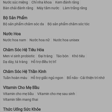
Nước súc miệng
Chỉ nha khoa
Kem đánh răng
Bàn chải đánh răng
Máy tăm nước
Làm trắng răng
Bộ Sản Phẩm
Bộ sản phẩm chăm sóc da
Bộ sản phẩm chăm sóc tóc
Nước Hoa
Nước hoa nam
Nước hoa nữ
Nước hoa unisex
Chăm Sóc Hệ Tiêu Hóa
Men vi sinh probiotic
Đại tràng
Táo bón
Khó tiêu
Dạ dày, tá tràng
Hỗ trợ điều trị trĩ
Chăm Sóc Hệ Thần Kinh
Tuần hoàn máu
Hỗ trợ giấc ngủ ngon
Bổ não - Cải thiện trí nhớ
Vitamin Cho Mẹ Bầu
Vitamin cho mẹ bầu
Vitamin cho mẹ sau sinh
Vitamin tiền mang thai
Thức Uống Sức Khỏe