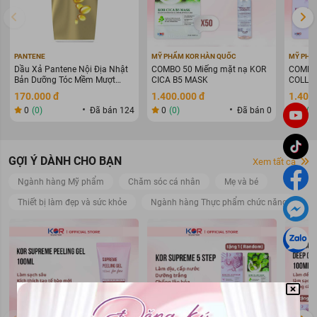
PANTENE
MỸ PHẨM KOR HÀN QUỐC
MỸ PHẨ
Dầu Xả Pantene Nội Địa Nhật
COMBO 50 Miếng mặt nạ KOR
COMBO 
Bản Dưỡng Tóc Mềm Mượt
CICA B5 MASK
COLLAG
400g
WARIN
170.000 đ
1.400.000 đ
1.400
0
(0)
Đã bán 124
0
(0)
Đã bán 0
0
(0
GỢI Ý DÀNH CHO BẠN
Xem tất cả
Ngành hàng Mỹ phẩm
Chăm sóc cá nhân
Mẹ và bé
Thiết bị làm đẹp và sức khỏe
Ngành hàng Thực phẩm chức năng