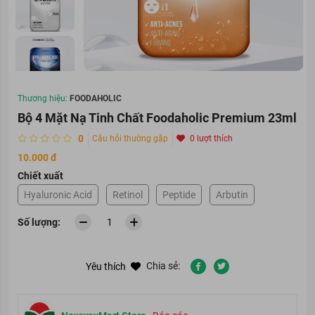
Thương hiệu:
FOODAHOLIC
Bộ 4 Mặt Nạ Tinh Chất Foodaholic Premium 23ml
0
Câu hỏi thường gặp
0 lượt thích
10.000 đ
Chiết xuất
Hyaluronic Acid
Retinol
Peptide
Arbutin
Số lượng:
Chia sẻ:
Yêu thích