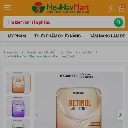
0
MỸ PHẨM
THỰC PHẨM CHỨC NĂNG
CẨM NANG LÀM ĐẸP
Trang chủ
Ngành hàng Mỹ phẩm
Chăm Sóc Da Mặt
Bộ 4 Mặt Nạ Tinh Chất Foodaholic Premium 23ml