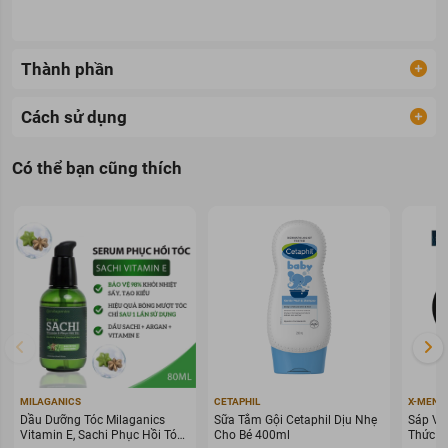
Thành phần
Cách sử dụng
Có thể bạn cũng thích
MILAGANICS
CETAPHIL
X-MEN
Dầu Dưỡng Tóc Milaganics
Sữa Tắm Gội Cetaphil Dịu Nhẹ
Sáp Vu
Vitamin E, Sachi Phục Hồi Tóc
Cho Bé 400ml
Thức G