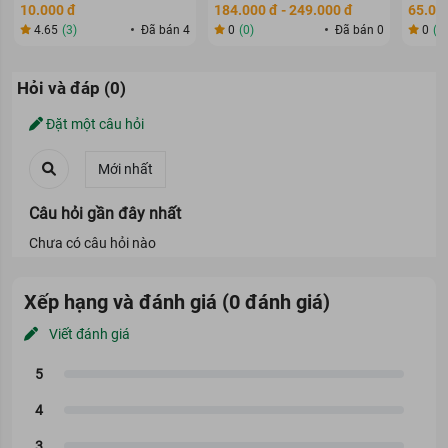
80ml
70g
10.000 đ
184.000 đ - 249.000 đ
65.000
4.65
(3)
Đã bán 4
0
(0)
Đã bán 0
0
(0
Hỏi và đáp (0)
Đặt một câu hỏi
Câu hỏi gần đây nhất
Chưa có câu hỏi nào
Xếp hạng và đánh giá (0 đánh giá)
Viết đánh giá