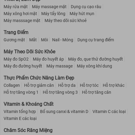
Máy rửa mặt
Máy massage mặt
Dụng cụ cạo râu
Máy xông hơi mặt
Máy tẩy lông
Máy hút mụn
Máy masssage mặt
Máy theo dõi sức khoẻ
Trang Điểm
Gương mặt
Mắt
Môi
Nail - Móng
Dụng cụ trang điểm
Máy Theo Dõi Sức Khỏe
Máy đo SpO2
Máy đo huyết áp
Máy đo, que thử đường huyết
Máy đo đường huyết
Máy massage
Máy xông khí dung
Thực Phẩm Chức Năng Làm Đẹp
Collagen
Hỗ trợ giảm cân
Hỗ trợ da
Hỗ trợ tóc
Hỗ trợ khác
Hỗ trợ tăng vòng 1
Hỗ trợ tăng vòng 3
Hỗ trợ tăng cân
Vitamin & Khoáng Chất
Vitamin tổng hợp
Bổ sung canxi & vitamin D
Vitamin C các loại
Vitamin E các loại
Chăm Sóc Răng Miệng