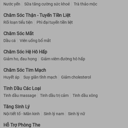
Nước yến
Sữa tăng cường sức khoẻ
Trà thảo mộc
Chăm Sóc Thận - Tuyến Tiền Liệt
Rối loạn tiểu tiện
Phì đại tuyến tiền liệt
Chăm Sóc Mắt
Dầu cá
Viên uống bổ mắt
Chăm Sóc Hệ Hô Hấp
Giảm ho, đau họng
Giảm viêm đường hô hấp
Chăm Sóc Tim Mạch
Huyết áp
Suy giãn tĩnh mạch
Giảm cholesterol
Tinh Dầu Các Loại
Tinh dầu massage
Tinh dầu trị cảm
Tinh dầu xông
Tăng Sinh Lý
Nội tiết tố - Mãn kinh
Sinh lý nam
Sinh lý nữ
Hỗ Trợ Phòng The