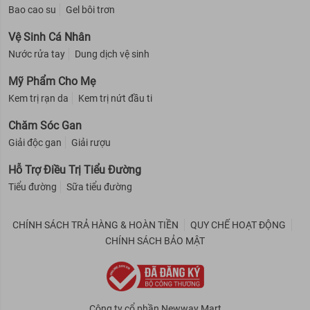
Bao cao su
Gel bôi trơn
Vệ Sinh Cá Nhân
Nước rửa tay
Dung dịch vệ sinh
Mỹ Phẩm Cho Mẹ
Kem trị rạn da
Kem trị nứt đầu ti
Chăm Sóc Gan
Giải độc gan
Giải rượu
Hỗ Trợ Điều Trị Tiểu Đường
Tiểu đường
Sữa tiểu đường
CHÍNH SÁCH TRẢ HÀNG & HOÀN TIỀN
QUY CHẾ HOẠT ĐỘNG
CHÍNH SÁCH BẢO MẬT
Công ty cổ phần Newway Mart