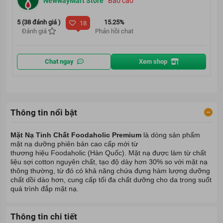
NewwayMart Store
Báo cáo
5 (38 đánh giá )
15.25%
18
Đánh giá
Phản hồi chat
Chat ngay
Xem shop
Thông tin nổi bật
Mặt Nạ Tinh Chất Foodaholic Premium
là dòng sản phẩm
mặt nạ
dưỡng phiên bản cao cấp mới từ
thương hiệu Foodaholic
(Hàn Quốc). Mặt nạ được làm từ chất
liệu sợi cotton nguyên chất, tạo độ dày hơn 30% so với mặt nạ
thông thường, từ đó có khả năng chứa đựng hàm lượng dưỡng
chất dồi dào hơn, cung cấp tối đa chất dưỡng cho da trong suốt
quá trình đắp mặt nạ.
Thông tin chi tiết