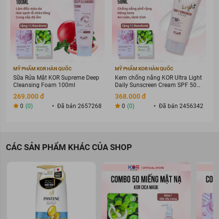
MỸ PHẨM KOR HÀN QUỐC
MỸ PHẨM KOR HÀN QUỐC
Sữa Rửa Mặt KOR Supreme Deep
Kem chống nắng KOR Ultra Light
Cleansing Foam 100ml
Daily Sunscreen Cream SPF 50+
PA ++++
269.000 đ
368.000 đ
0
(0)
Đã bán 2657268
0
(0)
Đã bán 2456342
CÁC SẢN PHẨM KHÁC CỦA SHOP