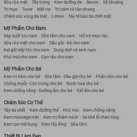
Sữa rửa mặt
Tẩy trang
Kem dưỡng da
Serum
Xịt khoáng
Trị mụn
Toner
Mặt nạ
Trị nám và tàn nhang
Chăm sóc vùng da mắt
Lotion
Tẩy tế bào da chết mặt
Mỹ Phẩm Cho Nam
Sáp vuốt tóc nam
Sữa tắm cho nam
Hỗ trợ mọc râu
Sữa rửa mặt cho nam
Dầu gội - Xả cho nam
Gel giữ nếp tóc cho nam
Dung dịch vệ sinh nam
Khử mùi cho nam
Cạo râu cho nam
Mỹ Phẩm Cho Bé
Kem trị hăm cho bé
Sữa tắm - Dầu gội cho bé
Phấn rôm cho bé
Chống muỗi - Côn trùng cho bé
Nước hoa cho bé
Kem chống nắng - Dưỡng ẩm cho bé
Giữ ấm cho bé
Chăm Sóc Cơ Thể
Tẩy da chết
Kem dưỡng thể
Khử mùi
Kem chống nắng
Kem massage mặt
Kem trị thâm nách
Se khít lỗ chân lông
Kem tan mỡ bụng
Kem tẩy lông
Sữa tắm
Thiết Bị Làm Đẹp