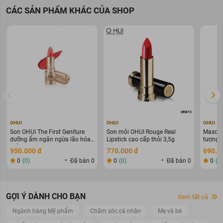
CÁC SẢN PHẨM KHÁC CỦA SHOP
OHUI
OHUI
OHUI
Son OHUI The First Geniture
Son môi OHUI Rouge Real
Mascar
dưỡng ẩm ngăn ngừa lão hóa
Lipstick cao cấp thỏi 3,5g
tượng 
thỏi 3,8g
8ml
950.000 đ
770.000 đ
690.0
0
(0)
Đã bán 0
0
(0)
Đã bán 0
0
(0
GỢI Ý DÀNH CHO BẠN
Xem tất cả
Ngành hàng Mỹ phẩm
Chăm sóc cá nhân
Mẹ và bé