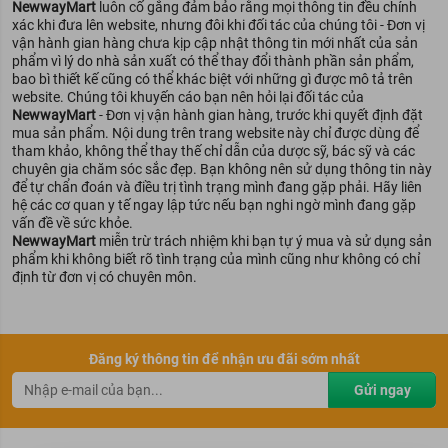
NewwayMart
luôn cố gắng đảm bảo rằng mọi thông tin đều chính
xác khi đưa lên website, nhưng đôi khi đối tác của chúng tôi - Đơn vị
vận hành gian hàng chưa kịp cập nhật thông tin mới nhất của sản
phẩm vì lý do nhà sản xuất có thể thay đổi thành phần sản phẩm,
bao bì thiết kế cũng có thể khác biệt với những gì được mô tả trên
website. Chúng tôi khuyến cáo bạn nên hỏi lại đối tác của
NewwayMart
- Đơn vị vận hành gian hàng, trước khi quyết định đặt
mua sản phẩm. Nội dung trên trang website này chỉ được dùng để
tham khảo, không thể thay thế chỉ dẫn của dược sỹ, bác sỹ và các
chuyên gia chăm sóc sắc đẹp. Bạn không nên sử dụng thông tin này
để tự chẩn đoán và điều trị tình trạng mình đang gặp phải. Hãy liên
hệ các cơ quan y tế ngay lập tức nếu bạn nghi ngờ mình đang gặp
vấn đề về sức khỏe.
NewwayMart
miễn trừ trách nhiệm khi bạn tự ý mua và sử dụng sản
phẩm khi không biết rõ tình trạng của mình cũng như không có chỉ
định từ đơn vị có chuyên môn.
Đăng ký thông tin để nhận ưu đãi sớm nhất
Gửi ngay