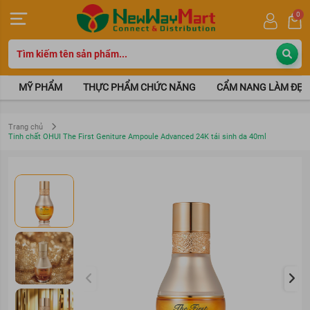
0
MỸ PHẨM
THỰC PHẨM CHỨC NĂNG
CẨM NANG LÀM ĐẸP
Trang chủ
Tinh chất OHUI The First Geniture Ampoule Advanced 24K tái sinh da 40ml