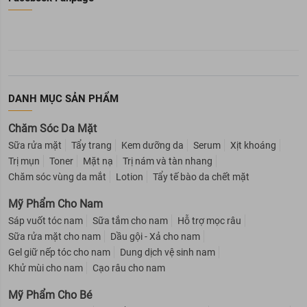
DANH MỤC SẢN PHẨM
Chăm Sóc Da Mặt
Sữa rửa mặt
Tẩy trang
Kem dưỡng da
Serum
Xịt khoáng
Trị mụn
Toner
Mặt nạ
Trị nám và tàn nhang
Chăm sóc vùng da mắt
Lotion
Tẩy tế bào da chết mặt
Mỹ Phẩm Cho Nam
Sáp vuốt tóc nam
Sữa tắm cho nam
Hỗ trợ mọc râu
Sữa rửa mặt cho nam
Dầu gội - Xả cho nam
Gel giữ nếp tóc cho nam
Dung dịch vệ sinh nam
Khử mùi cho nam
Cạo râu cho nam
Mỹ Phẩm Cho Bé