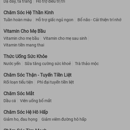
Dạ dày, tá tràng
Hỗ trợ điều trị trĩ
Chăm Sóc Hệ Thần Kinh
Tuần hoàn máu
Hỗ trợ giấc ngủ ngon
Bổ não - Cải thiện trí nhớ
Vitamin Cho Mẹ Bầu
Vitamin cho mẹ bầu
Vitamin cho mẹ sau sinh
Vitamin tiền mang thai
Thức Uống Sức Khỏe
Nước yến
Sữa tăng cường sức khoẻ
Trà thảo mộc
Chăm Sóc Thận - Tuyến Tiền Liệt
Rối loạn tiểu tiện
Phì đại tuyến tiền liệt
Chăm Sóc Mắt
Dầu cá
Viên uống bổ mắt
Chăm Sóc Hệ Hô Hấp
Giảm ho, đau họng
Giảm viêm đường hô hấp