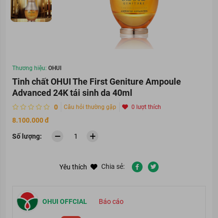
Thương hiệu:
OHUI
Tinh chất OHUI The First Geniture Ampoule
Advanced 24K tái sinh da 40ml
0
Câu hỏi thường gặp
0 lượt thích
8.100.000 đ
Số lượng:
Chia sẻ:
Yêu thích
OHUI OFFCIAL
Báo cáo