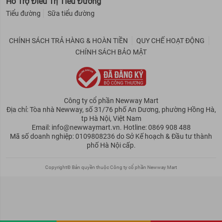
Hỗ Trợ Điều Trị Tiểu Đường
Tiểu đường
Sữa tiểu đường
CHÍNH SÁCH TRẢ HÀNG & HOÀN TIỀN
QUY CHẾ HOẠT ĐỘNG
CHÍNH SÁCH BẢO MẬT
Công ty cổ phần Newway Mart
Địa chỉ: Tòa nhà Newway, số 31/76 phố An Dương, phường Hồng Hà,
tp Hà Nội, Việt Nam
Email: info@newwaymart.vn. Hotline: 0869 908 488
Mã số doanh nghiệp: 0109808236 do Sở Kế hoạch & Đầu tư thành
phố Hà Nội cấp.
Copyright© Bản quyền thuộc Công ty cổ phần Newway Mart