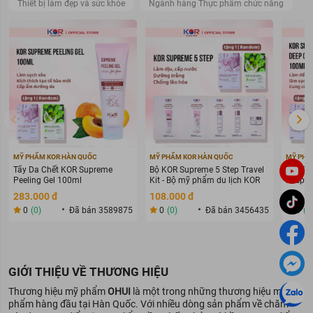
Thiết bị làm đẹp và sức khỏe
Ngành hàng Thực phẩm chức năng
MỸ PHẨM KOR HÀN QUỐC
MỸ PHẨM KOR HÀN QUỐC
MỸ PHẨ
Tẩy Da Chết KOR Supreme
Bộ KOR Supreme 5 Step Travel
Sữa Rử
Peeling Gel 100ml
Kit - Bộ mỹ phẩm du lịch KOR
Deep C
283.000 đ
108.000 đ
269.0
0
(0)
Đã bán 3589875
0
(0)
Đã bán 3456435
0
(0
GIỚI THIỆU VỀ THƯƠNG HIỆU
Thương hiệu mỹ phẩm
OHUI
là một trong những thương hiệu mỹ
phẩm hàng đầu tại Hàn Quốc. Với nhiều dòng sản phẩm về chăm