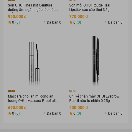
Son OHUI The First Geniture
Son môi OHUI Rouge Real
dưỡng ẩm ngăn ngừa lão hóa
Lipstick cao cấp thỏi 3,5g
thỏi 3,8g
950.000 đ
770.000 đ
0
(0)
Đã bán 0
0
(0)
Đã bán 0
OHUI
OHUI
Mascara cho làn mi cong ấn
Chì kẻ chân mày OHUI Eyebrow
tượng OHUI Mascara Proof-all
Pencil nâu tự nhiên 0.25g
8ml
690.000 đ
400.000 đ
0
(0)
Đã bán 0
0
(0)
Đã bán 0