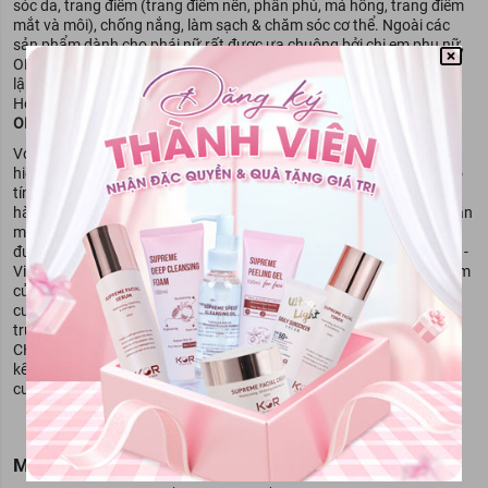
sóc da, trang điểm (trang điểm nền, phấn phủ, má hồng, trang điểm
mắt và môi), chống nắng, làm sạch & chăm sóc cơ thể. Ngoài các
sản phẩm dành cho phái nữ rất được ưa chuộng bởi chị em phụ nữ,
OHUI cũng có các sản phẩm dành cho phái nam. OHUI được thành
lập bởi tập đoàn LG và trực thuộc sự quản lý của LG Household &
Heath Care. Với các sản phẩm chăm sóc, dưỡng da và trang điểm,
OHUI
đã có mặt tại nhiều quốc gia trên toàn thế giới.
Với 50 năm kinh nghiệm trong lĩnh vực sản xuất mỹ phẩm, thương
hiệu
OHUI
đã chinh phục được cả những khách hàng có làn da ''khó
tính" nhất. Thương hiệu này luôn đặt chất lượng của sản phẩm lên
hàng đầu và không ngừng nâng cao công nghệ tiên tiến, thành phần
mỹ phẩm đặc biệt với đẳng cấp thế giới. Dòng mỹ phẩm của hãng
được nghiên cứu và kiểm định nghiêm ngặt từ Viện tế bào gốc CHA -
Viện nghiên cứu mỹ phẩm uy tín hàng đầu Hàn Quốc. Các sản phẩm
của
OHUI
hướng tới việc nuôi dưỡng làn da trắng sáng, rạng ngời,
cung cấp ẩm và chống lại sự hiệu lão hóa của da tuổi tác và môi
trường. 100% các thành phần có trong mỹ phẩm Ohui được viện
CHA chứng nhận là hoàn toàn an toàn, không gây kích ứng cho da
kể cả với làn da nhạy cảm. Ohui đã góp sức rất nhiều trong công
cuộc " giữ gìn sắc xuân" của phái đẹp.
MIỄN TRỪ TRÁCH NGHIỆM