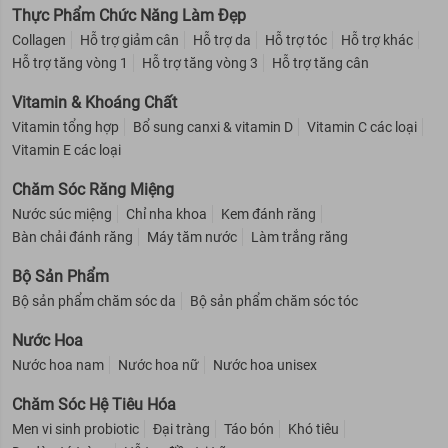
Thực Phẩm Chức Năng Làm Đẹp
Collagen
Hỗ trợ giảm cân
Hỗ trợ da
Hỗ trợ tóc
Hỗ trợ khác
Hỗ trợ tăng vòng 1
Hỗ trợ tăng vòng 3
Hỗ trợ tăng cân
Vitamin & Khoáng Chất
Vitamin tổng hợp
Bổ sung canxi & vitamin D
Vitamin C các loại
Vitamin E các loại
Chăm Sóc Răng Miệng
Nước súc miệng
Chỉ nha khoa
Kem đánh răng
Bàn chải đánh răng
Máy tăm nước
Làm trắng răng
Bộ Sản Phẩm
Bộ sản phẩm chăm sóc da
Bộ sản phẩm chăm sóc tóc
Nước Hoa
Nước hoa nam
Nước hoa nữ
Nước hoa unisex
Chăm Sóc Hệ Tiêu Hóa
Men vi sinh probiotic
Đại tràng
Táo bón
Khó tiêu