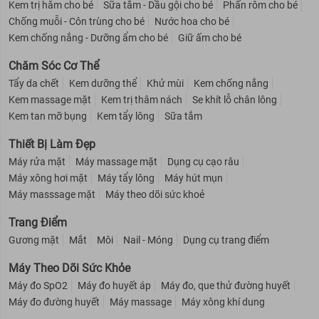
Kem trị hăm cho bé
Sữa tắm - Dầu gội cho bé
Phấn rôm cho bé
Chống muỗi - Côn trùng cho bé
Nước hoa cho bé
Kem chống nắng - Dưỡng ẩm cho bé
Giữ ấm cho bé
Chăm Sóc Cơ Thể
Tẩy da chết
Kem dưỡng thể
Khử mùi
Kem chống nắng
Kem massage mặt
Kem trị thâm nách
Se khít lỗ chân lông
Kem tan mỡ bụng
Kem tẩy lông
Sữa tắm
Thiết Bị Làm Đẹp
Máy rửa mặt
Máy massage mặt
Dụng cụ cạo râu
Máy xông hơi mặt
Máy tẩy lông
Máy hút mụn
Máy masssage mặt
Máy theo dõi sức khoẻ
Trang Điểm
Gương mặt
Mắt
Môi
Nail - Móng
Dụng cụ trang điểm
Máy Theo Dõi Sức Khỏe
Máy đo SpO2
Máy đo huyết áp
Máy đo, que thử đường huyết
Máy đo đường huyết
Máy massage
Máy xông khí dung