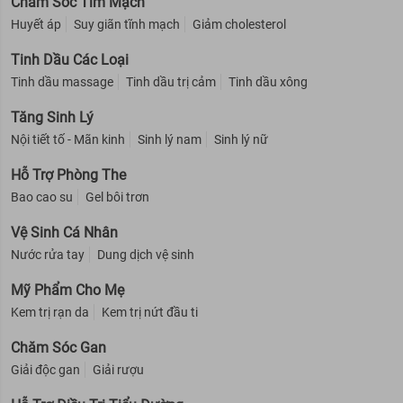
Chăm Sóc Tim Mạch
Huyết áp
Suy giãn tĩnh mạch
Giảm cholesterol
Tinh Dầu Các Loại
Tinh dầu massage
Tinh dầu trị cảm
Tinh dầu xông
Tăng Sinh Lý
Nội tiết tố - Mãn kinh
Sinh lý nam
Sinh lý nữ
Hỗ Trợ Phòng The
Bao cao su
Gel bôi trơn
Vệ Sinh Cá Nhân
Nước rửa tay
Dung dịch vệ sinh
Mỹ Phẩm Cho Mẹ
Kem trị rạn da
Kem trị nứt đầu ti
Chăm Sóc Gan
Giải độc gan
Giải rượu