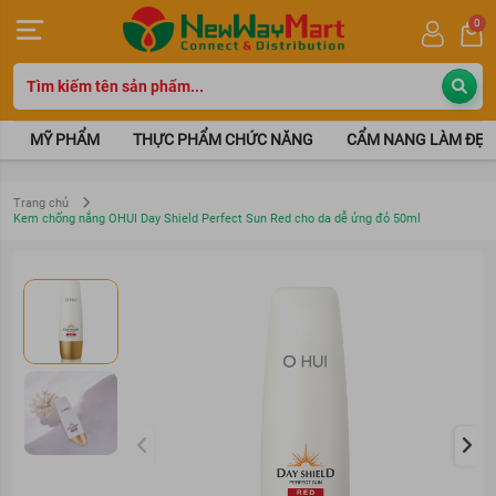
0
MỸ PHẨM
THỰC PHẨM CHỨC NĂNG
CẨM NANG LÀM ĐẸP
Trang chủ
Kem chống nắng OHUI Day Shield Perfect Sun Red cho da dễ ửng đỏ 50ml