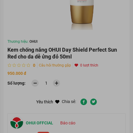
Thương hiệu:
OHUI
Kem chống nắng OHUI Day Shield Perfect Sun
Red cho da dễ ửng đỏ 50ml
0
Câu hỏi thường gặp
0 lượt thích
950.000 đ
Số lượng:
Chia sẻ:
Yêu thích
OHUI OFFCIAL
Báo cáo