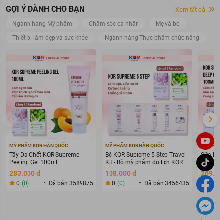
GỢI Ý DÀNH CHO BẠN
Xem tất cả
Ngành hàng Mỹ phẩm
Chăm sóc cá nhân
Mẹ và bé
Thiết bị làm đẹp và sức khỏe
Ngành hàng Thực phẩm chức năng
MỸ PHẨM KOR HÀN QUỐC
MỸ PHẨM KOR HÀN QUỐC
MỸ PHẨ
Tẩy Da Chết KOR Supreme
Bộ KOR Supreme 5 Step Travel
Sữa Rử
Peeling Gel 100ml
Kit - Bộ mỹ phẩm du lịch KOR
Deep C
283.000 đ
108.000 đ
269.0
0
(0)
Đã bán 3589875
0
(0)
Đã bán 3456435
0
(0