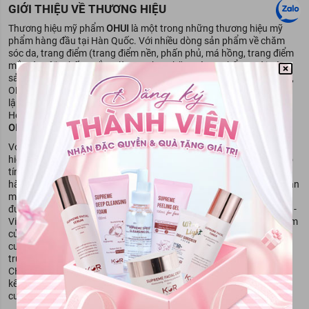
GIỚI THIỆU VỀ THƯƠNG HIỆU
Thương hiệu mỹ phẩm
OHUI
là một trong những thương hiệu mỹ
phẩm hàng đầu tại Hàn Quốc. Với nhiều dòng sản phẩm về chăm
sóc da, trang điểm (trang điểm nền, phấn phủ, má hồng, trang điểm
mắt và môi), chống nắng, làm sạch & chăm sóc cơ thể. Ngoài các
sản phẩm dành cho phái nữ rất được ưa chuộng bởi chị em phụ nữ,
OHUI cũng có các sản phẩm dành cho phái nam. OHUI được thành
lập bởi tập đoàn LG và trực thuộc sự quản lý của LG Household &
Heath Care. Với các sản phẩm chăm sóc, dưỡng da và trang điểm,
OHUI
đã có mặt tại nhiều quốc gia trên toàn thế giới.
Với 50 năm kinh nghiệm trong lĩnh vực sản xuất mỹ phẩm, thương
hiệu
OHUI
đã chinh phục được cả những khách hàng có làn da ''khó
tính" nhất. Thương hiệu này luôn đặt chất lượng của sản phẩm lên
hàng đầu và không ngừng nâng cao công nghệ tiên tiến, thành phần
mỹ phẩm đặc biệt với đẳng cấp thế giới. Dòng mỹ phẩm của hãng
được nghiên cứu và kiểm định nghiêm ngặt từ Viện tế bào gốc CHA -
Viện nghiên cứu mỹ phẩm uy tín hàng đầu Hàn Quốc. Các sản phẩm
của
OHUI
hướng tới việc nuôi dưỡng làn da trắng sáng, rạng ngời,
cung cấp ẩm và chống lại sự hiệu lão hóa của da tuổi tác và môi
trường. 100% các thành phần có trong mỹ phẩm Ohui được viện
CHA chứng nhận là hoàn toàn an toàn, không gây kích ứng cho da
kể cả với làn da nhạy cảm. Ohui đã góp sức rất nhiều trong công
cuộc " giữ gìn sắc xuân" của phái đẹp.