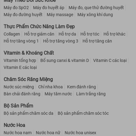
Máy Theo Dõi Sức Khỏe
Máy đo SpO2
Máy đo huyết áp
Máy đo, que thử đường huyết
Máy đo đường huyết
Máy massage
Máy xông khí dung
Thực Phẩm Chức Năng Làm Đẹp
Collagen
Hỗ trợ giảm cân
Hỗ trợ da
Hỗ trợ tóc
Hỗ trợ khác
Hỗ trợ tăng vòng 1
Hỗ trợ tăng vòng 3
Hỗ trợ tăng cân
Vitamin & Khoáng Chất
Vitamin tổng hợp
Bổ sung canxi & vitamin D
Vitamin C các loại
Vitamin E các loại
Chăm Sóc Răng Miệng
Nước súc miệng
Chỉ nha khoa
Kem đánh răng
Bàn chải đánh răng
Máy tăm nước
Làm trắng răng
Bộ Sản Phẩm
Bộ sản phẩm chăm sóc da
Bộ sản phẩm chăm sóc tóc
Nước Hoa
Nước hoa nam
Nước hoa nữ
Nước hoa unisex