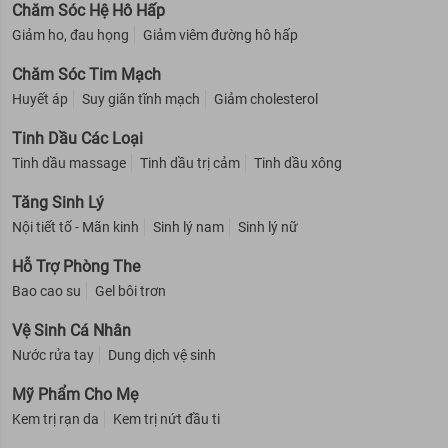
Chăm Sóc Hệ Hô Hấp
Giảm ho, đau họng
Giảm viêm đường hô hấp
Chăm Sóc Tim Mạch
Huyết áp
Suy giãn tĩnh mạch
Giảm cholesterol
Tinh Dầu Các Loại
Tinh dầu massage
Tinh dầu trị cảm
Tinh dầu xông
Tăng Sinh Lý
Nội tiết tố - Mãn kinh
Sinh lý nam
Sinh lý nữ
Hỗ Trợ Phòng The
Bao cao su
Gel bôi trơn
Vệ Sinh Cá Nhân
Nước rửa tay
Dung dịch vệ sinh
Mỹ Phẩm Cho Mẹ
Kem trị rạn da
Kem trị nứt đầu ti