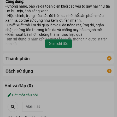
Công dụng:
- Chống nắng, bảo vệ da toàn diện khỏi các yếu tố gây hại như tia
UV, bụi mịn, ánh sáng xanh.
- Hiệu chỉnh, trung hòa sắc đỏ trên da nhờ thể sản phẩm màu
xanh lá, có thể sử dụng như kem lót nền nhanh.
- Chiết xuất trái lựu đỏ giúp làm dịu da nóng rát, ửng đỏ, ngăn
chặn những tổn thương trên da và chống oxy hóa mạnh mẽ.
- Kiểm soát bã nhờn, chống thấm nước hiệu quả.
Hạn sử dụng
: 3 năm kể từ ngày sản xuất (thông tin được in trên
Xem chi tiết
bao bì)
Thành phần
Cách sử dụng
Hỏi và đáp (0)
Đặt một câu hỏi