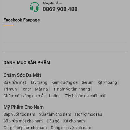
Tổng đài hỗ trợ
0869 908 488
Facebook Fanpage
DANH MỤC SẢN PHẨM
Chăm Sóc Da Mặt
Sữa rửa mặt
Tẩy trang
Kem dưỡng da
Serum
Xịt khoáng
Trị mụn
Toner
Mặt nạ
Trị nám và tàn nhang
Chăm sóc vùng da mắt
Lotion
Tẩy tế bào da chết mặt
Mỹ Phẩm Cho Nam
Sáp vuốt tóc nam
Sữa tắm cho nam
Hỗ trợ mọc râu
Sữa rửa mặt cho nam
Dầu gội - Xả cho nam
Gel giữ nếp tóc cho nam
Dung dịch vệ sinh nam