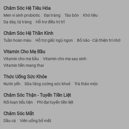
Chăm Sóc Hệ Tiêu Hóa
Men vi sinh probiotic
Đại tràng
Táo bón
Khó tiêu
Dạ dày, tá tràng
Hỗ trợ điều trị trĩ
Chăm Sóc Hệ Thần Kinh
Tuần hoàn máu
Hỗ trợ giấc ngủ ngon
Bổ não - Cải thiện trí nhớ
Vitamin Cho Mẹ Bầu
Vitamin cho mẹ bầu
Vitamin cho mẹ sau sinh
Vitamin tiền mang thai
Thức Uống Sức Khỏe
Nước yến
Sữa tăng cường sức khoẻ
Trà thảo mộc
Chăm Sóc Thận - Tuyến Tiền Liệt
Rối loạn tiểu tiện
Phì đại tuyến tiền liệt
Chăm Sóc Mắt
Dầu cá
Viên uống bổ mắt