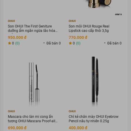
OHUI
OHUI
Son OHUI The First Geniture
Son môi OHUI Rouge Real
dưỡng ẩm ngăn ngừa lão hóa
Lipstick cao cấp thỏi 3,5g
thỏi 3,8g
950.000 đ
770.000 đ
0
(0)
Đã bán 0
0
(0)
Đã bán 0
OHUI
OHUI
Mascara cho làn mi cong ấn
Chì kẻ chân mày OHUI Eyebrow
tượng OHUI Mascara Proof-all
Pencil nâu tự nhiên 0.25g
8ml
690.000 đ
400.000 đ