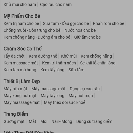
Khử mùi cho nam
Cạo râu cho nam
Mỹ Phẩm Cho Bé
Kem trị hăm cho bé
Sữa tắm - Dầu gội cho bé
Phấn rôm cho bé
Chống muỗi - Côn trùng cho bé
Nước hoa cho bé
Kem chống nắng - Dưỡng ẩm cho bé
Giữ ấm cho bé
Chăm Sóc Cơ Thể
Tẩy da chết
Kem dưỡng thể
Khử mùi
Kem chống nắng
Kem massage mặt
Kem trị thâm nách
Se khít lỗ chân lông
Kem tan mỡ bụng
Kem tẩy lông
Sữa tắm
Thiết Bị Làm Đẹp
Máy rửa mặt
Máy massage mặt
Dụng cụ cạo râu
Máy xông hơi mặt
Máy tẩy lông
Máy hút mụn
Máy masssage mặt
Máy theo dõi sức khoẻ
Trang Điểm
Gương mặt
Mắt
Môi
Nail - Móng
Dụng cụ trang điểm