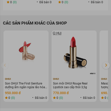
0
(0)
Đã bán 0
0
(0)
Đã bán 0
CÁC SẢN PHẨM KHÁC CỦA SHOP
OHUI
OHUI
OHUI
Son OHUI The First Geniture
Son môi OHUI Rouge Real
Mascar
dưỡng ẩm ngăn ngừa lão hóa
Lipstick cao cấp thỏi 3,5g
tượng 
thỏi 3,8g
8ml
950.000 đ
770.000 đ
690.0
0
(0)
Đã bán 0
0
(0)
Đã bán 0
0
(0