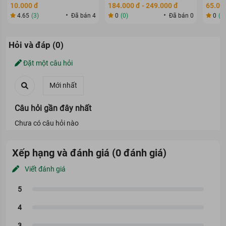
80ml
70g
10.000 đ
184.000 đ - 249.000 đ
65.000
4.65
(3)
Đã bán 4
0
(0)
Đã bán 0
0
(0
Hỏi và đáp (0)
Đặt một câu hỏi
Câu hỏi gần đây nhất
Chưa có câu hỏi nào
Xếp hạng và đánh giá (0 đánh giá)
Viết đánh giá