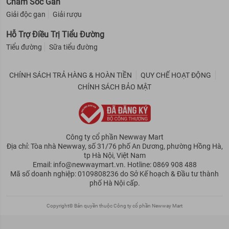
Chăm Sóc Gan
Giải độc gan
Giải rượu
Hỗ Trợ Điều Trị Tiểu Đường
Tiểu đường
Sữa tiểu đường
CHÍNH SÁCH TRẢ HÀNG & HOÀN TIỀN
QUY CHẾ HOẠT ĐỘNG
CHÍNH SÁCH BẢO MẬT
Công ty cổ phần Newway Mart
Địa chỉ: Tòa nhà Newway, số 31/76 phố An Dương, phường Hồng Hà,
tp Hà Nội, Việt Nam
Email: info@newwaymart.vn. Hotline: 0869 908 488
Mã số doanh nghiệp: 0109808236 do Sở Kế hoạch & Đầu tư thành
phố Hà Nội cấp.
Copyright© Bản quyền thuộc Công ty cổ phần Newway Mart