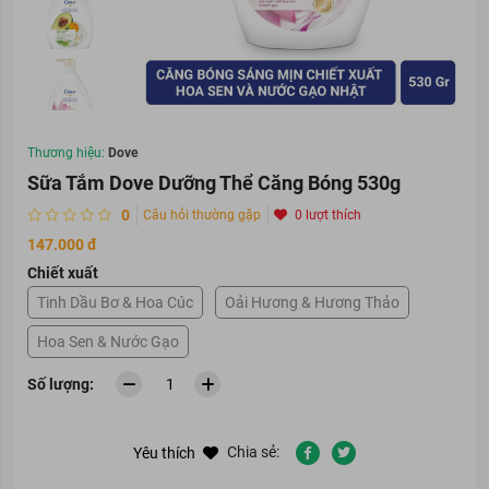
Thương hiệu:
Dove
Sữa Tắm Dove Dưỡng Thể Căng Bóng 530g
0
Câu hỏi thường gặp
0 lượt thích
147.000 đ
Chiết xuất
Tinh Dầu Bơ & Hoa Cúc
Oải Hương & Hương Thảo
Hoa Sen & Nước Gạo
Số lượng:
Chia sẻ:
Yêu thích