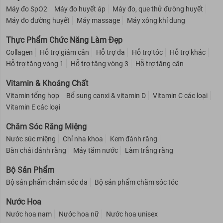
Máy đo SpO2
Máy đo huyết áp
Máy đo, que thử đường huyết
Máy đo đường huyết
Máy massage
Máy xông khí dung
Thực Phẩm Chức Năng Làm Đẹp
Collagen
Hỗ trợ giảm cân
Hỗ trợ da
Hỗ trợ tóc
Hỗ trợ khác
Hỗ trợ tăng vòng 1
Hỗ trợ tăng vòng 3
Hỗ trợ tăng cân
Vitamin & Khoáng Chất
Vitamin tổng hợp
Bổ sung canxi & vitamin D
Vitamin C các loại
Vitamin E các loại
Chăm Sóc Răng Miệng
Nước súc miệng
Chỉ nha khoa
Kem đánh răng
Bàn chải đánh răng
Máy tăm nước
Làm trắng răng
Bộ Sản Phẩm
Bộ sản phẩm chăm sóc da
Bộ sản phẩm chăm sóc tóc
Nước Hoa
Nước hoa nam
Nước hoa nữ
Nước hoa unisex