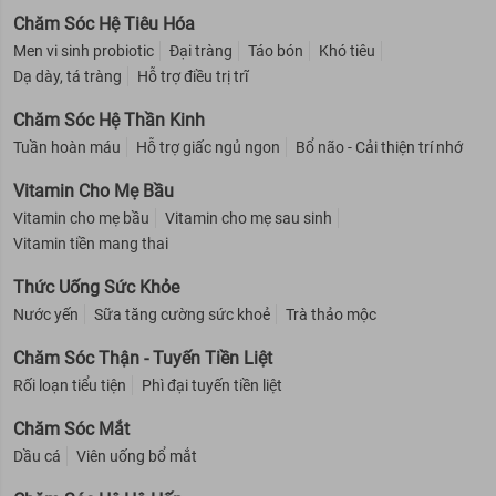
Chăm Sóc Hệ Tiêu Hóa
Men vi sinh probiotic
Đại tràng
Táo bón
Khó tiêu
Dạ dày, tá tràng
Hỗ trợ điều trị trĩ
Chăm Sóc Hệ Thần Kinh
Tuần hoàn máu
Hỗ trợ giấc ngủ ngon
Bổ não - Cải thiện trí nhớ
Vitamin Cho Mẹ Bầu
Vitamin cho mẹ bầu
Vitamin cho mẹ sau sinh
Vitamin tiền mang thai
Thức Uống Sức Khỏe
Nước yến
Sữa tăng cường sức khoẻ
Trà thảo mộc
Chăm Sóc Thận - Tuyến Tiền Liệt
Rối loạn tiểu tiện
Phì đại tuyến tiền liệt
Chăm Sóc Mắt
Dầu cá
Viên uống bổ mắt