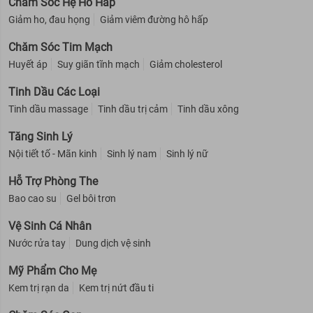
Chăm Sóc Hệ Hô Hấp
Giảm ho, đau họng
Giảm viêm đường hô hấp
Chăm Sóc Tim Mạch
Huyết áp
Suy giãn tĩnh mạch
Giảm cholesterol
Tinh Dầu Các Loại
Tinh dầu massage
Tinh dầu trị cảm
Tinh dầu xông
Tăng Sinh Lý
Nội tiết tố - Mãn kinh
Sinh lý nam
Sinh lý nữ
Hỗ Trợ Phòng The
Bao cao su
Gel bôi trơn
Vệ Sinh Cá Nhân
Nước rửa tay
Dung dịch vệ sinh
Mỹ Phẩm Cho Mẹ
Kem trị rạn da
Kem trị nứt đầu ti