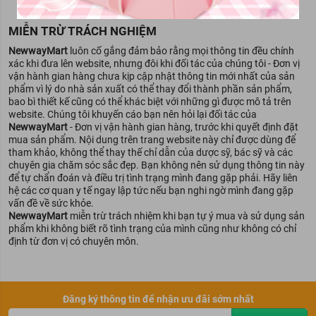
MIỄN TRỪ TRÁCH NGHIỆM
NewwayMart
luôn cố gắng đảm bảo rằng mọi thông tin đều chính
xác khi đưa lên website, nhưng đôi khi đối tác của chúng tôi - Đơn vị
vận hành gian hàng chưa kịp cập nhật thông tin mới nhất của sản
phẩm vì lý do nhà sản xuất có thể thay đổi thành phần sản phẩm,
bao bì thiết kế cũng có thể khác biệt với những gì được mô tả trên
website. Chúng tôi khuyến cáo bạn nên hỏi lại đối tác của
NewwayMart
- Đơn vị vận hành gian hàng, trước khi quyết định đặt
mua sản phẩm. Nội dung trên trang website này chỉ được dùng để
tham khảo, không thể thay thế chỉ dẫn của dược sỹ, bác sỹ và các
chuyên gia chăm sóc sắc đẹp. Bạn không nên sử dụng thông tin này
để tự chẩn đoán và điều trị tình trạng mình đang gặp phải. Hãy liên
hệ các cơ quan y tế ngay lập tức nếu bạn nghi ngờ mình đang gặp
vấn đề về sức khỏe.
NewwayMart
miễn trừ trách nhiệm khi bạn tự ý mua và sử dụng sản
phẩm khi không biết rõ tình trạng của mình cũng như không có chỉ
định từ đơn vị có chuyên môn.
Đăng ký thông tin để nhận ưu đãi sớm nhất