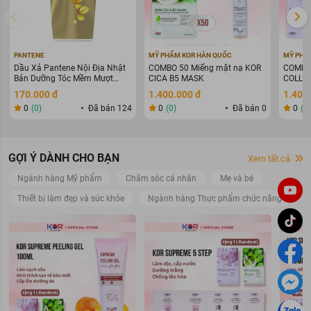
PANTENE
MỸ PHẨM KOR HÀN QUỐC
MỸ PHẨ
Dầu Xả Pantene Nội Địa Nhật
COMBO 50 Miếng mặt nạ KOR
COMBO 
Bản Dưỡng Tóc Mềm Mượt
CICA B5 MASK
COLLAG
400g
WARIN
170.000 đ
1.400.000 đ
1.400
0
(0)
Đã bán 124
0
(0)
Đã bán 0
0
(0
GỢI Ý DÀNH CHO BẠN
Xem tất cả
Ngành hàng Mỹ phẩm
Chăm sóc cá nhân
Mẹ và bé
Thiết bị làm đẹp và sức khỏe
Ngành hàng Thực phẩm chức năng