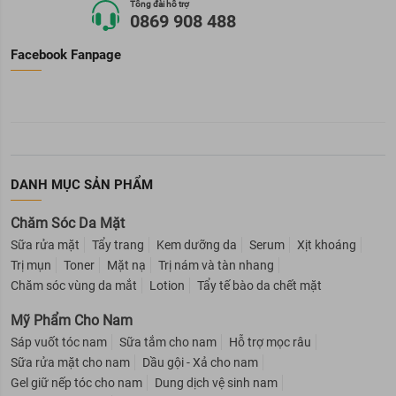
Tổng đài hỗ trợ
0869 908 488
Facebook Fanpage
DANH MỤC SẢN PHẨM
Chăm Sóc Da Mặt
Sữa rửa mặt
Tẩy trang
Kem dưỡng da
Serum
Xịt khoáng
Trị mụn
Toner
Mặt nạ
Trị nám và tàn nhang
Chăm sóc vùng da mắt
Lotion
Tẩy tế bào da chết mặt
Mỹ Phẩm Cho Nam
Sáp vuốt tóc nam
Sữa tắm cho nam
Hỗ trợ mọc râu
Sữa rửa mặt cho nam
Dầu gội - Xả cho nam
Gel giữ nếp tóc cho nam
Dung dịch vệ sinh nam