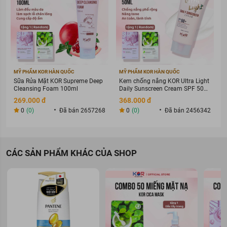
MỸ PHẨM KOR HÀN QUỐC
MỸ PHẨM KOR HÀN QUỐC
Sữa Rửa Mặt KOR Supreme Deep
Kem chống nắng KOR Ultra Light
Cleansing Foam 100ml
Daily Sunscreen Cream SPF 50+
PA ++++
269.000 đ
368.000 đ
0
(0)
Đã bán 2657268
0
(0)
Đã bán 2456342
CÁC SẢN PHẨM KHÁC CỦA SHOP