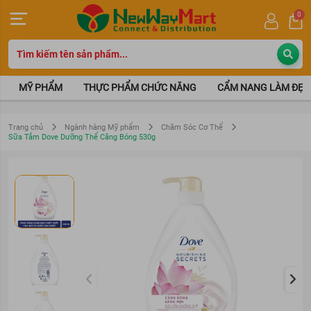
0
MỸ PHẨM
THỰC PHẨM CHỨC NĂNG
CẨM NANG LÀM ĐẸP
Trang chủ
Ngành hàng Mỹ phẩm
Chăm Sóc Cơ Thể
Sữa Tắm Dove Dưỡng Thể Căng Bóng 530g