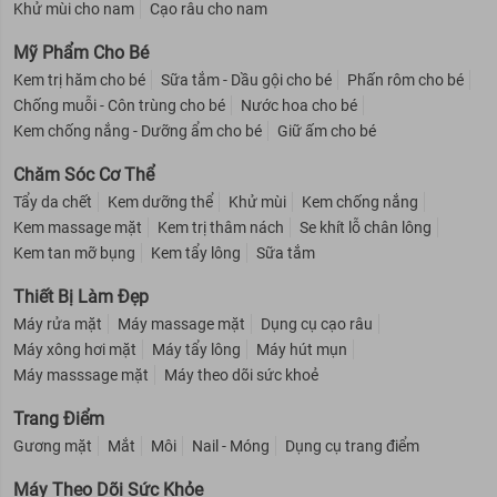
Khử mùi cho nam
Cạo râu cho nam
Mỹ Phẩm Cho Bé
Kem trị hăm cho bé
Sữa tắm - Dầu gội cho bé
Phấn rôm cho bé
Chống muỗi - Côn trùng cho bé
Nước hoa cho bé
Kem chống nắng - Dưỡng ẩm cho bé
Giữ ấm cho bé
Chăm Sóc Cơ Thể
Tẩy da chết
Kem dưỡng thể
Khử mùi
Kem chống nắng
Kem massage mặt
Kem trị thâm nách
Se khít lỗ chân lông
Kem tan mỡ bụng
Kem tẩy lông
Sữa tắm
Thiết Bị Làm Đẹp
Máy rửa mặt
Máy massage mặt
Dụng cụ cạo râu
Máy xông hơi mặt
Máy tẩy lông
Máy hút mụn
Máy masssage mặt
Máy theo dõi sức khoẻ
Trang Điểm
Gương mặt
Mắt
Môi
Nail - Móng
Dụng cụ trang điểm
Máy Theo Dõi Sức Khỏe