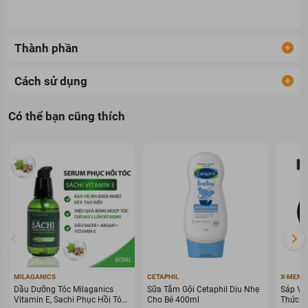
Thành phần
Cách sử dụng
Có thể bạn cũng thích
MILAGANICS
CETAPHIL
X-MEN
Dầu Dưỡng Tóc Milaganics
Sữa Tắm Gội Cetaphil Dịu Nhẹ
Sáp Vu
Vitamin E, Sachi Phục Hồi Tóc
Cho Bé 400ml
Thức G