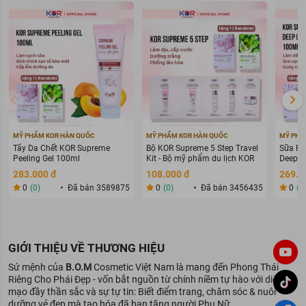
Hiện sản phẩm đã có 3 tông màu:
01 Mirror Ball –
màu hồng lấp lánh trên mi mắt giúp bạn trở nên
thật nổi bật như một “quả bóng gương” trong những buổi tiệc
tùng.
MỸ PHẨM KOR HÀN QUỐC
MỸ PHẨM KOR HÀN QUỐC
MỸ PHẨ
Tẩy Da Chết KOR Supreme
Bộ KOR Supreme 5 Step Travel
Sữa Rử
Peeling Gel 100ml
Kit - Bộ mỹ phẩm du lịch KOR
Deep C
283.000 đ
108.000 đ
269.0
0
(0)
Đã bán 3589875
0
(0)
Đã bán 3456435
0
(0
GIỚI THIỆU VỀ THƯƠNG HIỆU
Sứ mệnh của
B.O.M
Cosmetic Việt Nam là mang đến Phong Thái
Riêng Cho Phái Đẹp - vốn bắt nguồn từ chính niềm tự hào với diện
mạo đầy thần sắc và sự tự tin: Biết điểm trang, chăm sóc & nuôi
dưỡng vẻ đẹp mà tạo hóa đã ban tặng người Phụ Nữ.