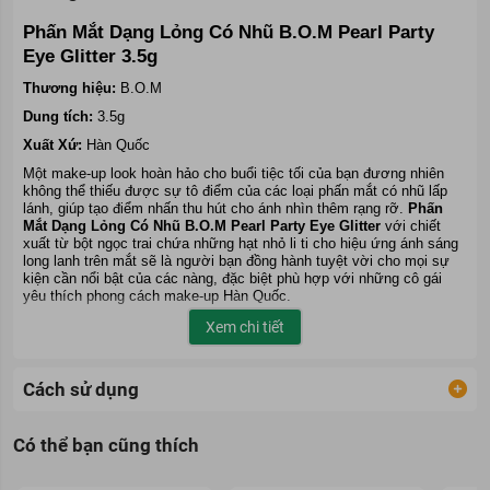
Phấn Mắt Dạng Lỏng Có Nhũ B.O.M Pearl Party
Eye Glitter 3.5g
Thương hiệu:
B.O.M
Dung tích:
3.5g
Xuất Xứ:
Hàn Quốc
Một make-up look hoàn hảo cho buổi tiệc tối của bạn đương nhiên
không thể thiếu được sự tô điểm của các loại
phấn mắt
có nhũ lấp
lánh, giúp tạo điểm nhấn thu hút cho ánh nhìn thêm rạng rỡ.
Phấn
Mắt Dạng Lỏng Có Nhũ B.O.M Pearl Party Eye Glitter
với chiết
xuất từ bột ngọc trai chứa những hạt nhỏ li ti cho hiệu ứng ánh sáng
long lanh trên mắt sẽ là người bạn đồng hành tuyệt vời cho mọi sự
kiện cần nổi bật của các nàng, đặc biệt phù hợp với những cô gái
yêu thích phong cách make-up Hàn Quốc.
Xem chi tiết
Cách sử dụng
Có thể bạn cũng thích