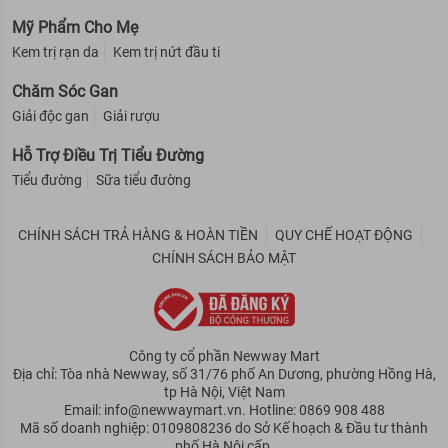
Mỹ Phẩm Cho Mẹ
Kem trị rạn da
Kem trị nứt đầu ti
Chăm Sóc Gan
Giải độc gan
Giải rượu
Hỗ Trợ Điều Trị Tiểu Đường
Tiểu đường
Sữa tiểu đường
CHÍNH SÁCH TRẢ HÀNG & HOÀN TIỀN
QUY CHẾ HOẠT ĐỘNG
CHÍNH SÁCH BẢO MẬT
Công ty cổ phần Newway Mart
Địa chỉ: Tòa nhà Newway, số 31/76 phố An Dương, phường Hồng Hà,
tp Hà Nội, Việt Nam
Email: info@newwaymart.vn. Hotline: 0869 908 488
Mã số doanh nghiệp: 0109808236 do Sở Kế hoạch & Đầu tư thành
phố Hà Nội cấp.