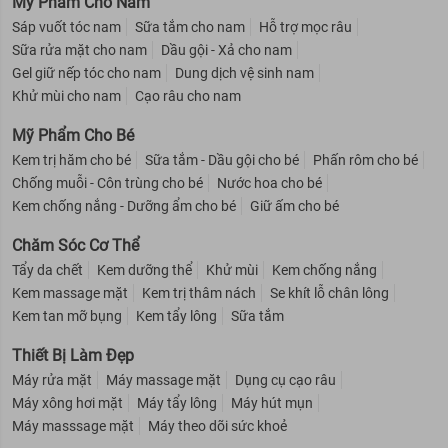
Mỹ Phẩm Cho Nam
có hiện tượng lem hay rơi vụn nhũ li ti.
Đầu cọ siêu mảnh và mịn giúp dễ dàng lấy được lượng sản phẩm
Sáp vuốt tóc nam
Sữa tắm cho nam
Hỗ trợ mọc râu
cần thiết. Lý tưởng dành cho những người mới tập tành make-up.
Sữa rửa mặt cho nam
Dầu gội - Xả cho nam
Gel giữ nếp tóc cho nam
Dung dịch vệ sinh nam
Khử mùi cho nam
Cạo râu cho nam
Mỹ Phẩm Cho Bé
Kem trị hăm cho bé
Sữa tắm - Dầu gội cho bé
Phấn rôm cho bé
Chống muỗi - Côn trùng cho bé
Nước hoa cho bé
Kem chống nắng - Dưỡng ẩm cho bé
Giữ ấm cho bé
Chăm Sóc Cơ Thể
Tẩy da chết
Kem dưỡng thể
Khử mùi
Kem chống nắng
Kem massage mặt
Kem trị thâm nách
Se khít lỗ chân lông
Kem tan mỡ bụng
Kem tẩy lông
Sữa tắm
Thiết Bị Làm Đẹp
Máy rửa mặt
Máy massage mặt
Dụng cụ cạo râu
Máy xông hơi mặt
Máy tẩy lông
Máy hút mụn
Máy masssage mặt
Máy theo dõi sức khoẻ