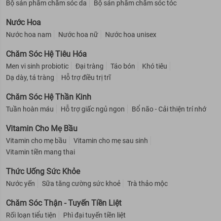
Bộ sản phẩm chăm sóc da
Bộ sản phẩm chăm sóc tóc
Nước Hoa
Nước hoa nam
Nước hoa nữ
Nước hoa unisex
Chăm Sóc Hệ Tiêu Hóa
Men vi sinh probiotic
Đại tràng
Táo bón
Khó tiêu
Dạ dày, tá tràng
Hỗ trợ điều trị trĩ
Chăm Sóc Hệ Thần Kinh
Tuần hoàn máu
Hỗ trợ giấc ngủ ngon
Bổ não - Cải thiện trí nhớ
Vitamin Cho Mẹ Bầu
Vitamin cho mẹ bầu
Vitamin cho mẹ sau sinh
Vitamin tiền mang thai
Thức Uống Sức Khỏe
Nước yến
Sữa tăng cường sức khoẻ
Trà thảo mộc
Chăm Sóc Thận - Tuyến Tiền Liệt
Rối loạn tiểu tiện
Phì đại tuyến tiền liệt