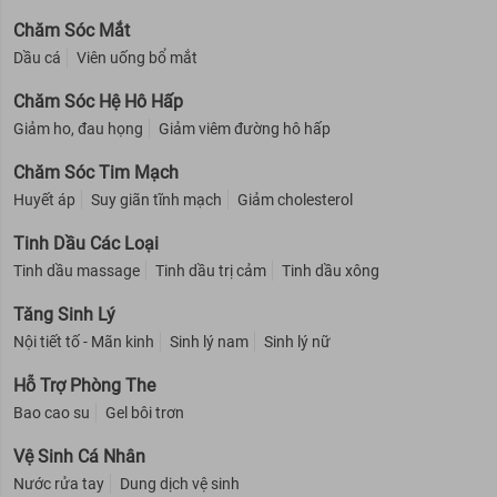
Chăm Sóc Mắt
Dầu cá
Viên uống bổ mắt
Chăm Sóc Hệ Hô Hấp
Giảm ho, đau họng
Giảm viêm đường hô hấp
Chăm Sóc Tim Mạch
Huyết áp
Suy giãn tĩnh mạch
Giảm cholesterol
Tinh Dầu Các Loại
Tinh dầu massage
Tinh dầu trị cảm
Tinh dầu xông
Tăng Sinh Lý
Nội tiết tố - Mãn kinh
Sinh lý nam
Sinh lý nữ
Bảo quản:
Hỗ Trợ Phòng The
Nơi khô ráo, thoáng mát.
Bao cao su
Gel bôi trơn
Tránh ánh nắng trực tiếp, nơi có nhiệt độ cao hoặc ẩm ướt.
Đậy nắp kín sau khi sử dụng.
Vệ Sinh Cá Nhân
Nước rửa tay
Dung dịch vệ sinh