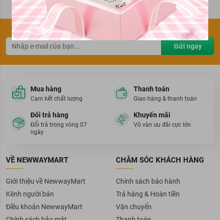
Đăng ký thông tin để nhận ưu đãi sớm nhất
Gửi ngay
Mua hàng
Thanh toán
Cam kết chất lượng
Giao hàng & thanh toán
03 Fireworks –
là sự pha trộn tuyệt vời giữa sắc vàng và hồng
Đổi trả hàng
Khuyến mãi
lấp lánh tựa như pháo hoa lộng lẫy trên bầu trời đêm.
Đổi trả trong vòng 07
Vô vàn ưu đãi cực lớn
ngày
VỀ NEWWAYMART
CHĂM SÓC KHÁCH HÀNG
Giới thiệu về NewwayMart
Chính sách bảo hành
Kênh người bán
Trả hàng & Hoàn tiền
Điều khoản NewwayMart
Vận chuyển
Chính sách bảo mật
Thanh toán