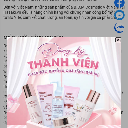
Đến với Việt Nam, những sản phẩm của B.O.M Cosmetic Việt Nam tại
Hasaki.vn đều là hàng chính hãng với chứng nhận công bố mỹ phẩm
từ Bộ Y Tế, cam kết chất lượng, an toàn, uy tín với giá cả phải chăng.
MIỄN TRỪ TRÁCH NGHIỆM
02 Sparkling Champagne –
ánh nhũ tông beige như “tan chảy”
trên mi mắt tạo nên ánh nhìn ngây thơ thuần khiết
NewwayMart
luôn cố gắng đảm bảo rằng mọi thông tin đều chính
xác khi đưa lên website, nhưng đôi khi đối tác của chúng tôi - Đơn vị
vận hành gian hàng chưa kịp cập nhật thông tin mới nhất của sản
phẩm vì lý do nhà sản xuất có thể thay đổi thành phần sản phẩm,
bao bì thiết kế cũng có thể khác biệt với những gì được mô tả trên
website. Chúng tôi khuyến cáo bạn nên hỏi lại đối tác của
NewwayMart
- Đơn vị vận hành gian hàng, trước khi quyết định đặt
mua sản phẩm. Nội dung trên trang website này chỉ được dùng để
tham khảo, không thể thay thế chỉ dẫn của dược sỹ, bác sỹ và các
chuyên gia chăm sóc sắc đẹp. Bạn không nên sử dụng thông tin này
để tự chẩn đoán và điều trị tình trạng mình đang gặp phải. Hãy liên
hệ các cơ quan y tế ngay lập tức nếu bạn nghi ngờ mình đang gặp
vấn đề về sức khỏe.
NewwayMart
miễn trừ trách nhiệm khi bạn tự ý mua và sử dụng sản
phẩm khi không biết rõ tình trạng của mình cũng như không có chỉ
định từ đơn vị có chuyên môn.