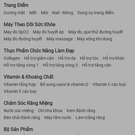
Trang Điểm
Gương mặt
Mắt
Môi
Nail - Móng
Dụng cụ trang điểm
Máy Theo Dõi Sức Khỏe
Máy đo SpO2
Máy đo huyết áp
Máy đo, que thử đường huyết
Máy đo đường huyết
Máy massage
Máy xông khí dung
Thực Phẩm Chức Năng Làm Đẹp
Collagen
Hỗ trợ giảm cân
Hỗ trợ da
Hỗ trợ tóc
Hỗ trợ khác
Hỗ trợ tăng vòng 1
Hỗ trợ tăng vòng 3
Hỗ trợ tăng cân
Vitamin & Khoáng Chất
Vitamin tổng hợp
Bổ sung canxi & vitamin D
Vitamin C các loại
Vitamin E các loại
Chăm Sóc Răng Miệng
Nước súc miệng
Chỉ nha khoa
Kem đánh răng
Bàn chải đánh răng
Máy tăm nước
Làm trắng răng
Bộ Sản Phẩm