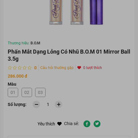
Thương hiệu:
B.O.M
Phấn Mắt Dạng Lỏng Có Nhũ B.O.M 01 Mirror Ball
3.5g
0
Câu hỏi thường gặp
0 lượt thích
286.000 đ
Màu
01
02
03
Số lượng:
Chia sẻ:
Yêu thích