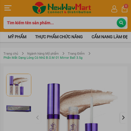
0
MỸ PHẨM
THỰC PHẨM CHỨC NĂNG
CẨM NANG LÀM ĐẸP
Trang chủ
Ngành hàng Mỹ phẩm
Trang Điểm
Phấn Mắt Dạng Lỏng Có Nhũ B.O.M 01 Mirror Ball 3.5g