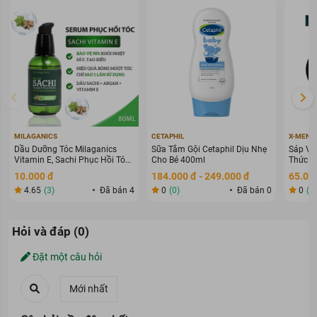
MILAGANICS
CETAPHIL
X-MEN
Dầu Dưỡng Tóc Milaganics
Sữa Tắm Gội Cetaphil Dịu Nhẹ
Sáp Vu
Vitamin E, Sachi Phục Hồi Tóc
Cho Bé 400ml
Thức G
80ml
70g
10.000 đ
184.000 đ - 249.000 đ
65.000
4.65
(3)
Đã bán 4
0
(0)
Đã bán 0
0
(0
Hỏi và đáp (0)
Đặt một câu hỏi