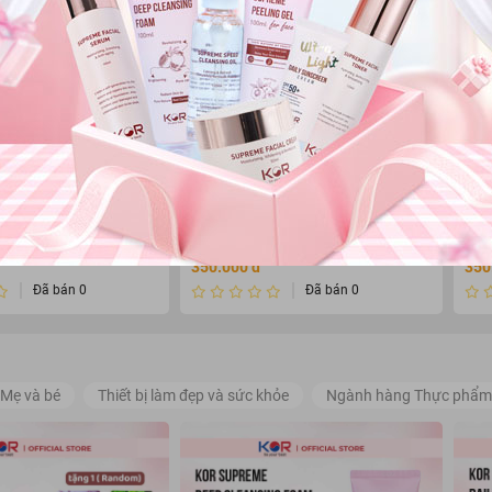
KANEBO
KAN
a kiểm soát dầu
Phấn phủ Kanebo Freshel BB
Kem
hel Conditioning 35g
Mineral Powder 10g
Kan
350.000 đ
350
Đã bán 0
Đã bán 0
Mẹ và bé
Thiết bị làm đẹp và sức khỏe
Ngành hàng Thực phẩm