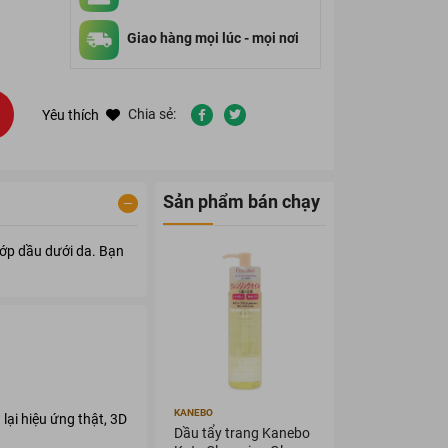
Giao hàng mọi lúc - mọi nơi
Chia sẻ:
Yêu thích
Sản phẩm bán chạy
lớp dầu dưới da. Bạn
KANEBO
ại hiệu ứng thật, 3D
Dầu tẩy trang Kanebo