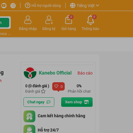
Tiếng Việt
Hỗ trợ người dùng
0
0
m
Đăng nhập
Đăng ký
Giỏ hàng
Thông báo
nics
4g
Kanebo Official
Báo cáo
ch
0 (0 đánh giá )
0%
0
Đánh giá
Phản hồi chat
Chat ngay
Xem shop
Cam kết hàng chính hãng
Hỗ trợ 24/7