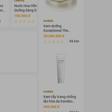
LANEIGE
ANGEL'S LIQUID
rs
Nước Hoa Hồng Laneige
Kem Dưỡng Angel's Liquid
ạnh
Dưỡng Sáng Da 120ml
Làm Mờ Nám Chuyên Sâu
50ml
750.000 đ
569.000 đ
799.000 đ
5
Đã bán 0
Đã bán 0
KANEBO
Kem dưỡng
Exceptional The
Cream 40ml
28.000.000 đ
Đã bán 1
KANEBO
Kem tẩy trang chống
lão hóa da Kanebo
Softening Cream
690.000 đ
Cleansing 120ml