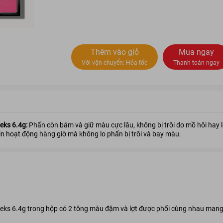
Thêm vào giỏ
Mua ngay
Với vận chuyển:
Hỏa tốc
Thanh toán ngay
eks 6.4g:
Phấn còn bám và giữ màu cực lâu, không bị trôi do mồ hôi hay 
in hoạt động hàng giờ mà không lo phấn bị trôi và bay màu.
ks 6.4g trong hộp có 2 tông màu đậm và lợt được phối cùng nhau mang l