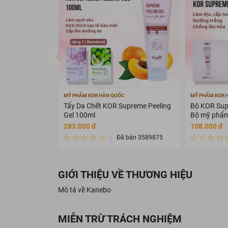
MỸ PHẨM KOR HÀN QUỐC
MỸ PHẨM KOR 
Tẩy Da Chết KOR Supreme Peeling
Bộ KOR Supr
Gel 100ml
Bộ mỹ phẩm
283.000 đ
108.000 đ
Đã bán 3589875
GIỚI THIỆU VỀ THƯƠNG HIỆU
Mô tả về Kanebo
MIỄN TRỪ TRÁCH NGHIỆM