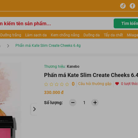
Tìm kiế
Dưỡng trắng
Làm sạch da
Kem chống nắng
Dưỡng da
Tẩy da chết
Milaga
tẩy trang
Kem trang điểm
Dưỡng trắng Dior
Mỹ phẩm
Mặt nạ
Tinh chất
Phấn má Kate Slim Create Cheeks 6.4g
m
ửa mặt
Kem Mộc Qua
Thương hiệu:
Kanebo
Phấn má Kate Slim Create Cheeks 6.
0
Câu hỏi thường gặp
0 lượt thí
330.000 đ
Số lượng: