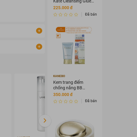
Kate Cleansing Glue
Oil 115ml
225.000 đ
Đã bán 33
KANEBO
- 29%
Kem trang điểm
chống nắng BB
Kanebo Freshel 50g
350.000 đ
Đã bán 1