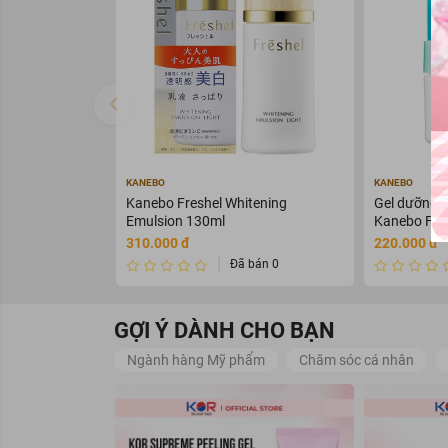
KANEBO
KANEBO
Kanebo Freshel Whitening
Gel dưỡng d
Emulsion 130ml
Kanebo Fres
310.000 đ
220.000 đ
Đã bán 0
GỢI Ý DÀNH CHO BẠN
Ngành hàng Mỹ phẩm
Chăm sóc cá nhân