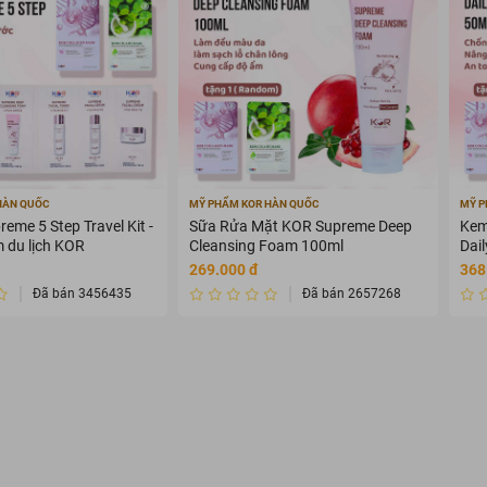
HÀN QUỐC
MỸ PHẨM KOR HÀN QUỐC
MỸ P
eme 5 Step Travel Kit -
Sữa Rửa Mặt KOR Supreme Deep
Kem
 du lịch KOR
Cleansing Foam 100ml
Dai
+++
269.000 đ
368
Đã bán 3456435
Đã bán 2657268