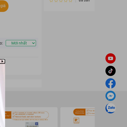
Đã bán 1
giá
o: