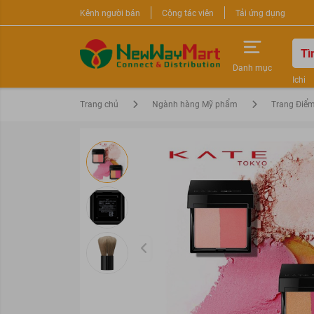
Kênh người bán
Cộng tác viên
Tải ứng dụng
Danh mục
Ichi
Nước 
Trang chủ
Ngành hàng Mỹ phẩm
Trang Điể
Sữa r