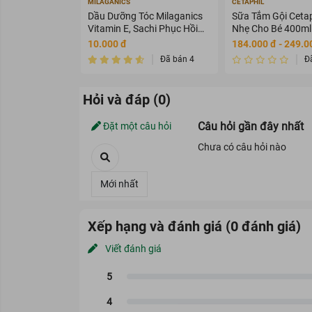
MILAGANICS
CETAPHIL
Dầu Dưỡng Tóc Milaganics
Sữa Tắm Gội Cetap
Vitamin E, Sachi Phục Hồi
Nhẹ Cho Bé 400ml
Tóc 80ml
10.000 đ
184.000 đ - 249.0
Đã bán 4
Đ
Hỏi và đáp (0)
Câu hỏi gần đây nhất
Đặt một câu hỏi
Chưa có câu hỏi nào
Xếp hạng và đánh giá (0 đánh giá)
Viết đánh giá