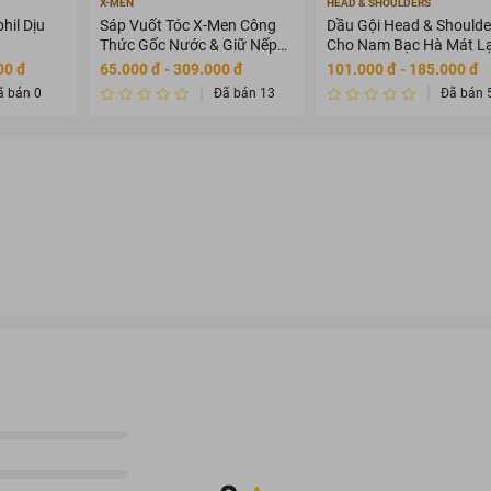
X-MEN
HEAD & SHOULDERS
hil Dịu
Sáp Vuốt Tóc X-Men Công
Dầu Gội Head & Shoulde
Thức Gốc Nước & Giữ Nếp
Cho Nam Bạc Hà Mát L
8H 70g
650ml
00 đ
65.000 đ - 309.000 đ
101.000 đ - 185.000 đ
ã bán 0
Đã bán 13
Đã bán 