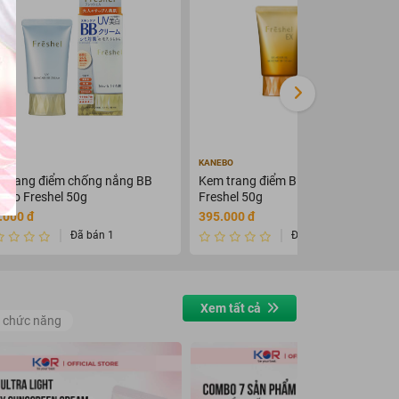
EBO
KANEBO
 trang điểm chống nắng BB
Kem trang điểm BB Cream Kanebo
ebo Freshel 50g
Freshel 50g
.000 đ
395.000 đ
Đã bán 1
Đã bán 0
Xem tất cả
 chức năng