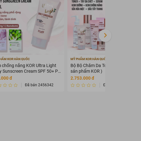
HẨM KOR HÀN QUỐC
MỸ PHẨM KOR HÀN QUỐC
 chống nắng KOR Ultra Light
Bộ Bộ Chăm Da Toàn Diện KOR ( 7
ly Sunscreen Cream SPF 50+ PA
sản phẩm KOR )
+
.000 đ
2.753.000 đ
Đã bán 2456342
Đã bán 2345675