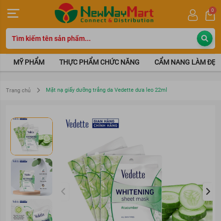
0
MỸ PHẨM
THỰC PHẨM CHỨC NĂNG
CẨM NANG LÀM ĐẸP
Mặt nạ giấy dưỡng trắng da Vedette dưa leo 22ml
Trang chủ