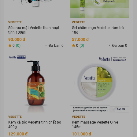
VEDETTE
VEDETTE
Sữa rửa mặt Vedette than hoạt
Gel chấm mụn Vedette tràm trà
tính 100ml
18g
93.000 đ
57.000 đ
0
(0)
Đã bán 0
0
(0)
Đã bán 0
VEDETTE
VEDETTE
Kem xả tóc Vedette tinh chất bơ
Kem massage Vedette Olive
400g
145ml
129.000 đ
101.000 đ