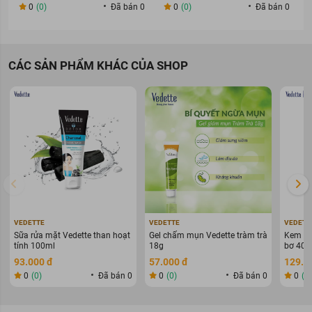
0
(0)
Đã bán 0
0
(0)
Đã bán 0
CÁC SẢN PHẨM KHÁC CỦA SHOP
VEDETTE
VEDETTE
VEDETT
Sữa rửa mặt Vedette than hoạt
Gel chấm mụn Vedette tràm trà
Kem xả 
tính 100ml
18g
bơ 400
93.000 đ
57.000 đ
129.0
0
(0)
Đã bán 0
0
(0)
Đã bán 0
0
(0