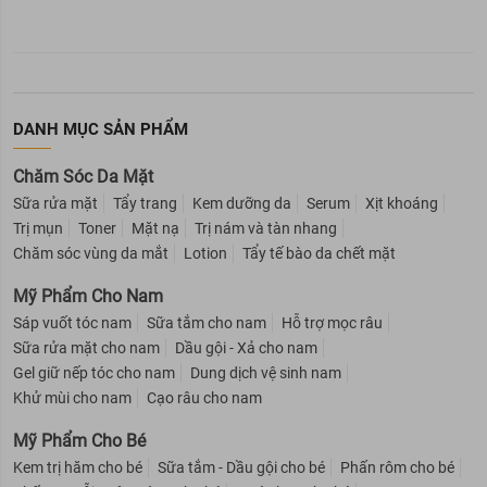
DANH MỤC SẢN PHẨM
Chăm Sóc Da Mặt
Sữa rửa mặt
Tẩy trang
Kem dưỡng da
Serum
Xịt khoáng
Trị mụn
Toner
Mặt nạ
Trị nám và tàn nhang
Chăm sóc vùng da mắt
Lotion
Tẩy tế bào da chết mặt
Mỹ Phẩm Cho Nam
Sáp vuốt tóc nam
Sữa tắm cho nam
Hỗ trợ mọc râu
Sữa rửa mặt cho nam
Dầu gội - Xả cho nam
Gel giữ nếp tóc cho nam
Dung dịch vệ sinh nam
Khử mùi cho nam
Cạo râu cho nam
Mỹ Phẩm Cho Bé
Kem trị hăm cho bé
Sữa tắm - Dầu gội cho bé
Phấn rôm cho bé