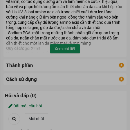
vitamin, có tác dụng dưỡng ẩm và làm mềm da cực kì hiệu quả,
bảo vệ và phục hồi lượng ẩm cần thiết cho làn da sau khi tiếp xúc
với tia UV. 8 loại amino acid có trong chiết xuất dưa leo tăng
cường khả năng giữ ẩm bên ngoài đồng thời thấm sâu vào bên
trong, cung cấp đầy đủ lượng amino acid cần thiết cho quá trình
tổng hợp collagen, giúp da được săn chắc và đàn hồi
- Sodium PCA: một trong những thành phần giữ ẩm quan trọng
của da, ngăn chặn mất nước qua da, đảm bảo duy trì đủ độ ẩm
cần thiết cho một làn da mềm mại và mịn màng
Quy cách:
gói 22ml
Xem chi tiết
Hạn sử dụng:
3 năm kể từ ngày sản xuất
Thành phần
Cách sử dụng
Hỏi và đáp (0)
Đặt một câu hỏi