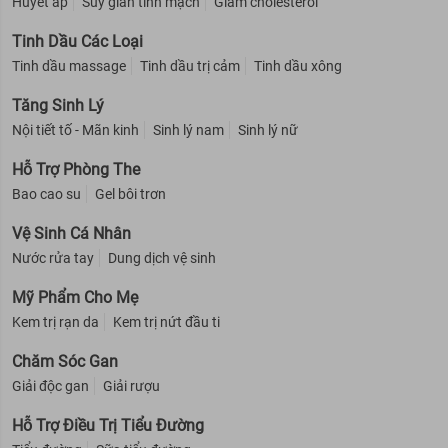
Huyết áp
Suy giãn tĩnh mạch
Giảm cholesterol
Tinh Dầu Các Loại
Tinh dầu massage
Tinh dầu trị cảm
Tinh dầu xông
Tăng Sinh Lý
Nội tiết tố - Mãn kinh
Sinh lý nam
Sinh lý nữ
Hỗ Trợ Phòng The
Bao cao su
Gel bôi trơn
Vệ Sinh Cá Nhân
Nước rửa tay
Dung dịch vệ sinh
Mỹ Phẩm Cho Mẹ
Kem trị rạn da
Kem trị nứt đầu ti
Chăm Sóc Gan
Giải độc gan
Giải rượu
Hỗ Trợ Điều Trị Tiểu Đường