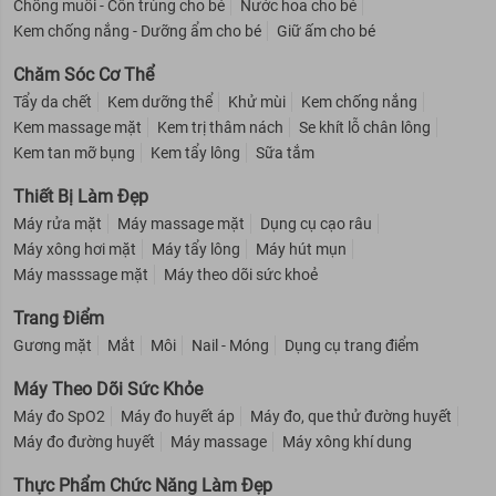
Chống muỗi - Côn trùng cho bé
Nước hoa cho bé
Kem chống nắng - Dưỡng ẩm cho bé
Giữ ấm cho bé
Chăm Sóc Cơ Thể
Tẩy da chết
Kem dưỡng thể
Khử mùi
Kem chống nắng
Kem massage mặt
Kem trị thâm nách
Se khít lỗ chân lông
Kem tan mỡ bụng
Kem tẩy lông
Sữa tắm
Thiết Bị Làm Đẹp
Máy rửa mặt
Máy massage mặt
Dụng cụ cạo râu
Máy xông hơi mặt
Máy tẩy lông
Máy hút mụn
Máy masssage mặt
Máy theo dõi sức khoẻ
Trang Điểm
Gương mặt
Mắt
Môi
Nail - Móng
Dụng cụ trang điểm
Máy Theo Dõi Sức Khỏe
Máy đo SpO2
Máy đo huyết áp
Máy đo, que thử đường huyết
Máy đo đường huyết
Máy massage
Máy xông khí dung
Thực Phẩm Chức Năng Làm Đẹp