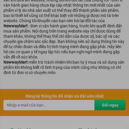
vận hành gian hàng chưa kịp cập nhật thông tin mới nhất của sản
phẩm vì lý do nhà sản xuất có thể thay đổi thành phần sản phẩm,
bao bì thiết kế cũng có thể khác biệt với những gì được mô tả trên
website. Chúng tôi khuyến cáo bạn nên hỏi lại đối tác của
NewwayMart
- Đơn vị vận hành gian hàng, trước khi quyết định đặt
mua sản phẩm. Nội dung trên trang website này chỉ được dùng để
tham khảo, không thể thay thế chỉ dẫn của dược sỹ, bác sỹ và các
chuyên gia chăm sóc sắc đẹp. Bạn không nên sử dụng thông tin này
để tự chẩn đoán và điều trị tình trạng mình đang gặp phải. Hãy liên
hệ các cơ quan y tế ngay lập tức nếu bạn nghi ngờ mình đang gặp
vấn đề về sức khỏe.
NewwayMart
miễn trừ trách nhiệm khi bạn tự ý mua và sử dụng sản
phẩm khi không biết rõ tình trạng của mình cũng như không có chỉ
định từ đơn vị có chuyên môn.
Đăng ký thông tin để nhận ưu đãi sớm nhất
Gửi ngay