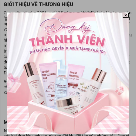
GIỚI THIỆU VỀ THƯƠNG HIỆU
Chào sân từ năm 2006, suốt 15 năm qua
Vedette
luôn tập trung vào
"giá trị cốt lõi". Đó chính là chất lượng của sản phẩm. Vedette không
ngừng mang đến những dòng mỹ phẩm nhỏ xinh "made in Vietnam"
với chất lượng tốt nhất. Đây cũng là một trong những thương hiệu
mỹ phẩm Việt trụ vững trước sự canh tranh khốc liệt của các thương
hiệu mỹ phẩm từ Pháp, Mỹ và Hàn Quốc.
Vedette
được sinh ra để
mang lại cho khách hàng một làn da luôn khỏe mạnh, trẻ trung và
tràn đầy sức sống từ những nguồn nguyên liệu đơn giản và gần gũi
của tự nhiên. Đó là lý do vì sao mặt nạ của thương hiệu làm đẹp này
được yêu thích bởi hàng triệu tín đồ yêu cái đẹp, là sản phẩm mặt nạ
bán chạy nhất tại thị trường trong nước và hiện nay đã có mặt tại
Đức, Thái Lan, Trung Quốc, Mông Cổ, Phillipines…
Vedette
tập trung vào phát triển sản phẩm từ 2 dòng đất sét
chính: Đất sét truyền thống (dành cho da dầu/mụn) và Đất sét chiết
xuất (dành cho da thường/khô).
MIỄN TRỪ TRÁCH NGHIỆM
NewwayMart
luôn cố gắng đảm bảo rằng mọi thông tin đều chính
xác khi đưa lên website, nhưng đôi khi đối tác của chúng tôi - Đơn vị