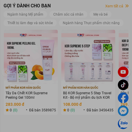
GỢI Ý DÀNH CHO BẠN
Xem tất cả
Ngành hàng Mỹ phẩm
Chăm sóc cá nhân
Mẹ và bé
Thiết bị làm đẹp và sức khỏe
Ngành hàng Thực phẩm chức năng
MỸ PHẨM KOR HÀN QUỐC
MỸ PHẨM KOR HÀN QUỐC
MỸ PHẨ
Tẩy Da Chết KOR Supreme
Bộ KOR Supreme 5 Step Travel
Sữa Rử
Peeling Gel 100ml
Kit - Bộ mỹ phẩm du lịch KOR
Deep C
283.000 đ
108.000 đ
269.0
0
(0)
Đã bán 3589875
0
(0)
Đã bán 3456435
0
(0