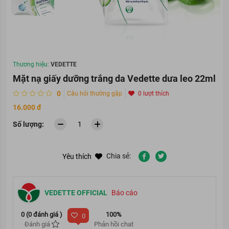
Thương hiệu:
VEDETTE
Mặt nạ giấy dưỡng trắng da Vedette dưa leo 22ml
0
Câu hỏi thường gặp
0 lượt thích
16.000 đ
Số lượng:
Chia sẻ:
Yêu thích
VEDETTE OFFICIAL
Báo cáo
0 (0 đánh giá )
100%
0
Đánh giá
Phản hồi chat