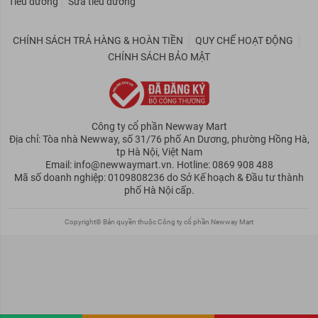
Tiểu đường
Sữa tiểu đường
CHÍNH SÁCH TRẢ HÀNG & HOÀN TIỀN
QUY CHẾ HOẠT ĐỘNG
CHÍNH SÁCH BẢO MẬT
Công ty cổ phần Newway Mart
Địa chỉ: Tòa nhà Newway, số 31/76 phố An Dương, phường Hồng Hà,
tp Hà Nội, Việt Nam
Email: info@newwaymart.vn. Hotline: 0869 908 488
Mã số doanh nghiệp: 0109808236 do Sở Kế hoạch & Đầu tư thành
phố Hà Nội cấp.
Copyright© Bản quyền thuộc Công ty cổ phần Newway Mart