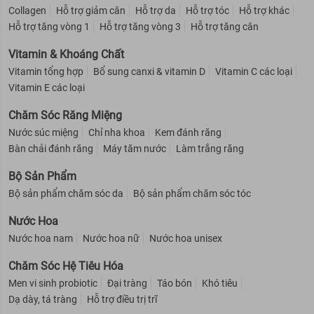
Collagen
Hỗ trợ giảm cân
Hỗ trợ da
Hỗ trợ tóc
Hỗ trợ khác
Hỗ trợ tăng vòng 1
Hỗ trợ tăng vòng 3
Hỗ trợ tăng cân
Vitamin & Khoáng Chất
Vitamin tổng hợp
Bổ sung canxi & vitamin D
Vitamin C các loại
Vitamin E các loại
Chăm Sóc Răng Miệng
Nước súc miệng
Chỉ nha khoa
Kem đánh răng
Bàn chải đánh răng
Máy tăm nước
Làm trắng răng
Bộ Sản Phẩm
Bộ sản phẩm chăm sóc da
Bộ sản phẩm chăm sóc tóc
Nước Hoa
Nước hoa nam
Nước hoa nữ
Nước hoa unisex
Chăm Sóc Hệ Tiêu Hóa
Men vi sinh probiotic
Đại tràng
Táo bón
Khó tiêu
Dạ dày, tá tràng
Hỗ trợ điều trị trĩ