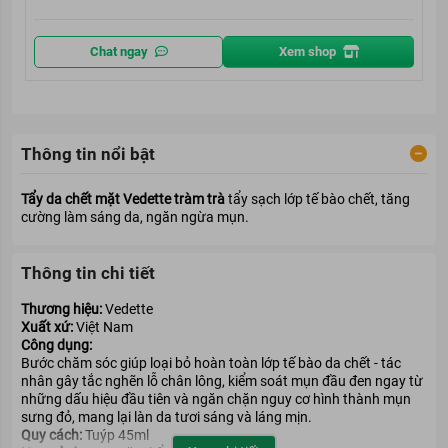
Chat ngay
Xem shop
Thông tin nổi bật
Tẩy da chết mặt Vedette tràm trà
tẩy sạch lớp tế bào chết, tăng
cường làm sáng da, ngăn ngừa mụn.
Thông tin chi tiết
Thương hiệu:
Vedette
Xuất xứ:
Việt Nam
Công dụng:
Bước chăm sóc giúp loại bỏ hoàn toàn lớp tế bào da chết - tác
nhân gây tắc nghẽn lỗ chân lông, kiểm soát mụn đầu đen ngay từ
những dấu hiệu đầu tiên và ngăn chặn nguy cơ hình thành mụn
sưng đỏ, mang lại làn da tươi sáng và láng mịn.
Quy cách:
Tuýp 45ml