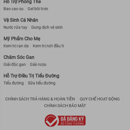
Hỗ Trợ Phòng The
Bao cao su
Gel bôi trơn
Vệ Sinh Cá Nhân
Nước rửa tay
Dung dịch vệ sinh
Mỹ Phẩm Cho Mẹ
Kem trị rạn da
Kem trị nứt đầu ti
Chăm Sóc Gan
Giải độc gan
Giải rượu
Hỗ Trợ Điều Trị Tiểu Đường
Tiểu đường
Sữa tiểu đường
CHÍNH SÁCH TRẢ HÀNG & HOÀN TIỀN
QUY CHẾ HOẠT ĐỘNG
CHÍNH SÁCH BẢO MẬT