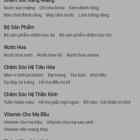
Chăm Sóc Răng Miệng
Nước súc miệng
Chỉ nha khoa
Kem đánh răng
Bàn chải đánh răng
Máy tăm nước
Làm trắng răng
Bộ Sản Phẩm
Bộ sản phẩm chăm sóc da
Bộ sản phẩm chăm sóc tóc
Nước Hoa
Nước hoa nam
Nước hoa nữ
Nước hoa unisex
Chăm Sóc Hệ Tiêu Hóa
Men vi sinh probiotic
Đại tràng
Táo bón
Khó tiêu
Dạ dày, tá tràng
Hỗ trợ điều trị trĩ
Chăm Sóc Hệ Thần Kinh
Tuần hoàn máu
Hỗ trợ giấc ngủ ngon
Bổ não - Cải thiện trí nhớ
Vitamin Cho Mẹ Bầu
Vitamin cho mẹ bầu
Vitamin cho mẹ sau sinh
Vitamin tiền mang thai