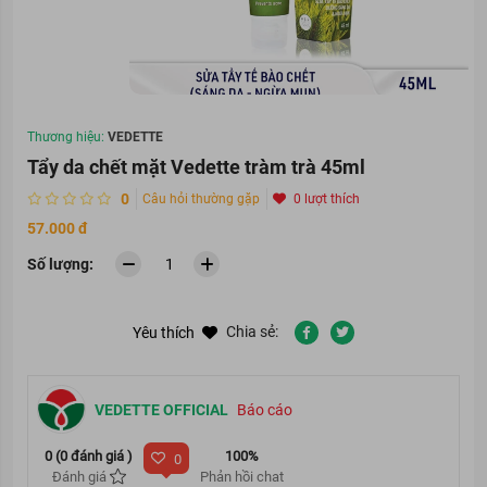
Thương hiệu:
VEDETTE
Tẩy da chết mặt Vedette tràm trà 45ml
0
Câu hỏi thường gặp
0 lượt thích
57.000 đ
Số lượng:
Chia sẻ:
Yêu thích
VEDETTE OFFICIAL
Báo cáo
0 (0 đánh giá )
100%
0
Đánh giá
Phản hồi chat