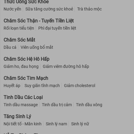
Thức Uống Sức Khỏe
Nước yến
Sữa tăng cường sức khoẻ
Trà thảo mộc
Chăm Sóc Thận - Tuyến Tiền Liệt
Rối loạn tiểu tiện
Phì đại tuyến tiền liệt
Chăm Sóc Mắt
Dầu cá
Viên uống bổ mắt
Chăm Sóc Hệ Hô Hấp
Giảm ho, đau họng
Giảm viêm đường hô hấp
Chăm Sóc Tim Mạch
Huyết áp
Suy giãn tĩnh mạch
Giảm cholesterol
Tinh Dầu Các Loại
Tinh dầu massage
Tinh dầu trị cảm
Tinh dầu xông
Tăng Sinh Lý
Nội tiết tố - Mãn kinh
Sinh lý nam
Sinh lý nữ