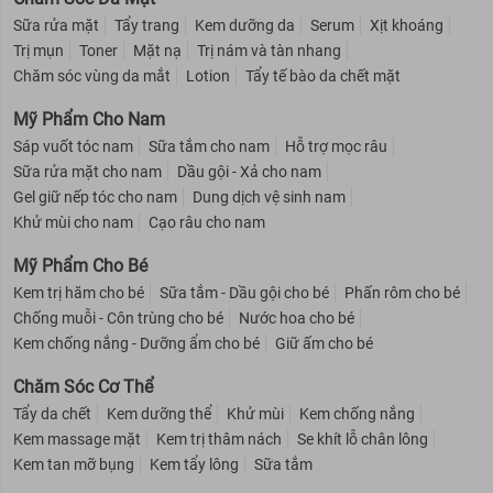
Sữa rửa mặt
Tẩy trang
Kem dưỡng da
Serum
Xịt khoáng
Trị mụn
Toner
Mặt nạ
Trị nám và tàn nhang
Chăm sóc vùng da mắt
Lotion
Tẩy tế bào da chết mặt
Mỹ Phẩm Cho Nam
Sáp vuốt tóc nam
Sữa tắm cho nam
Hỗ trợ mọc râu
Sữa rửa mặt cho nam
Dầu gội - Xả cho nam
Gel giữ nếp tóc cho nam
Dung dịch vệ sinh nam
Khử mùi cho nam
Cạo râu cho nam
Mỹ Phẩm Cho Bé
Kem trị hăm cho bé
Sữa tắm - Dầu gội cho bé
Phấn rôm cho bé
Chống muỗi - Côn trùng cho bé
Nước hoa cho bé
Kem chống nắng - Dưỡng ẩm cho bé
Giữ ấm cho bé
Chăm Sóc Cơ Thể
Tẩy da chết
Kem dưỡng thể
Khử mùi
Kem chống nắng
Kem massage mặt
Kem trị thâm nách
Se khít lỗ chân lông
Kem tan mỡ bụng
Kem tẩy lông
Sữa tắm