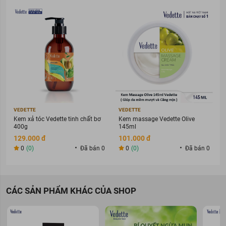
VEDETTE
VEDETTE
Kem xả tóc Vedette tinh chất bơ
Kem massage Vedette Olive
400g
145ml
129.000 đ
101.000 đ
0
(0)
Đã bán 0
0
(0)
Đã bán 0
CÁC SẢN PHẨM KHÁC CỦA SHOP