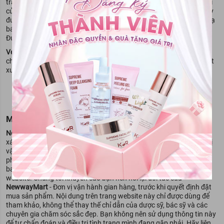
tràn đầy sức sống từ những nguồn nguyên liệu đơn giản và gần gũi
của tự nhiên. Đó là lý do vì sao mặt nạ của thương hiệu làm đẹp này
được yêu thích bởi hàng triệu tín đồ yêu cái đẹp, là sản phẩm mặt nạ
bán chạy nhất tại thị trường trong nước và hiện nay đã có mặt tại
Đức, Thái Lan, Trung Quốc, Mông Cổ, Phillipines…
Vedette
tập trung vào phát triển sản phẩm từ 2 dòng đất sét
chính: Đất sét truyền thống (dành cho da dầu/mụn) và Đất sét chiết
xuất (dành cho da thường/khô).
MIỄN TRỪ TRÁCH NGHIỆM
NewwayMart
luôn cố gắng đảm bảo rằng mọi thông tin đều chính
xác khi đưa lên website, nhưng đôi khi đối tác của chúng tôi - Đơn vị
vận hành gian hàng chưa kịp cập nhật thông tin mới nhất của sản
phẩm vì lý do nhà sản xuất có thể thay đổi thành phần sản phẩm,
bao bì thiết kế cũng có thể khác biệt với những gì được mô tả trên
website. Chúng tôi khuyến cáo bạn nên hỏi lại đối tác của
NewwayMart
- Đơn vị vận hành gian hàng, trước khi quyết định đặt
mua sản phẩm. Nội dung trên trang website này chỉ được dùng để
tham khảo, không thể thay thế chỉ dẫn của dược sỹ, bác sỹ và các
chuyên gia chăm sóc sắc đẹp. Bạn không nên sử dụng thông tin này
để tự chẩn đoán và điều trị tình trạng mình đang gặp phải. Hãy liên