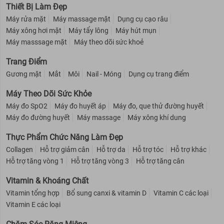
Thiết Bị Làm Đẹp
Máy rửa mặt
Máy massage mặt
Dụng cụ cạo râu
Máy xông hơi mặt
Máy tẩy lông
Máy hút mụn
Máy masssage mặt
Máy theo dõi sức khoẻ
Trang Điểm
Gương mặt
Mắt
Môi
Nail - Móng
Dụng cụ trang điểm
Máy Theo Dõi Sức Khỏe
Máy đo SpO2
Máy đo huyết áp
Máy đo, que thử đường huyết
Máy đo đường huyết
Máy massage
Máy xông khí dung
Thực Phẩm Chức Năng Làm Đẹp
Collagen
Hỗ trợ giảm cân
Hỗ trợ da
Hỗ trợ tóc
Hỗ trợ khác
Hỗ trợ tăng vòng 1
Hỗ trợ tăng vòng 3
Hỗ trợ tăng cân
Vitamin & Khoáng Chất
Vitamin tổng hợp
Bổ sung canxi & vitamin D
Vitamin C các loại
Vitamin E các loại