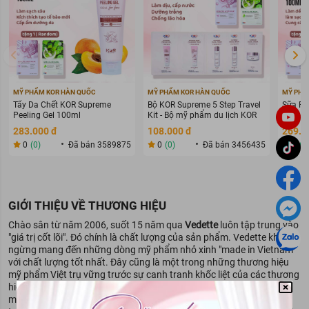
MỸ PHẨM KOR HÀN QUỐC
MỸ PHẨM KOR HÀN QUỐC
MỸ PHẨ
Tẩy Da Chết KOR Supreme
Bộ KOR Supreme 5 Step Travel
Sữa Rử
Peeling Gel 100ml
Kit - Bộ mỹ phẩm du lịch KOR
Deep C
283.000 đ
108.000 đ
269.0
0
(0)
Đã bán 3589875
0
(0)
Đã bán 3456435
0
(0
GIỚI THIỆU VỀ THƯƠNG HIỆU
Chào sân từ năm 2006, suốt 15 năm qua
Vedette
luôn tập trung vào
"giá trị cốt lõi". Đó chính là chất lượng của sản phẩm. Vedette không
ngừng mang đến những dòng mỹ phẩm nhỏ xinh "made in Vietnam"
với chất lượng tốt nhất. Đây cũng là một trong những thương hiệu
mỹ phẩm Việt trụ vững trước sự canh tranh khốc liệt của các thương
hiệu mỹ phẩm từ Pháp, Mỹ và Hàn Quốc.
Vedette
được sinh ra để
mang lại cho khách hàng một làn da luôn khỏe mạnh, trẻ trung và