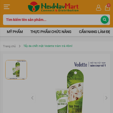
0
MỸ PHẨM
THỰC PHẨM CHỨC NĂNG
CẨM NANG LÀM ĐẸP
Tẩy da chết mặt Vedette tràm trà 45ml
Trang chủ