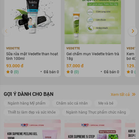
VEDETTE
VEDETTE
VEDETT
Sữa rửa mặt Vedette than hoạt
Gel chấm mụn Vedette tràm trà
Kem xả 
tính 100ml
18g
bơ 400
93.000 đ
57.000 đ
129.0
0
(0)
Đã bán 0
0
(0)
Đã bán 0
0
(0
GỢI Ý DÀNH CHO BẠN
Xem tất cả
Ngành hàng Mỹ phẩm
Chăm sóc cá nhân
Mẹ và bé
Thiết bị làm đẹp và sức khỏe
Ngành hàng Thực phẩm chức năng