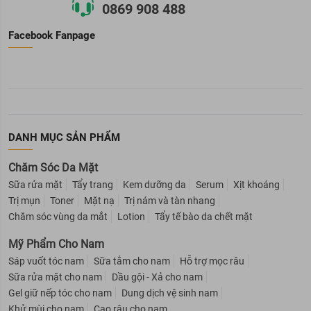
0869 908 488
Facebook Fanpage
DANH MỤC SẢN PHẨM
Chăm Sóc Da Mặt
Sữa rửa mặt
Tẩy trang
Kem dưỡng da
Serum
Xịt khoáng
Trị mụn
Toner
Mặt nạ
Trị nám và tàn nhang
Chăm sóc vùng da mắt
Lotion
Tẩy tế bào da chết mặt
Mỹ Phẩm Cho Nam
Sáp vuốt tóc nam
Sữa tắm cho nam
Hỗ trợ mọc râu
Sữa rửa mặt cho nam
Dầu gội - Xả cho nam
Gel giữ nếp tóc cho nam
Dung dịch vệ sinh nam
Khử mùi cho nam
Cạo râu cho nam