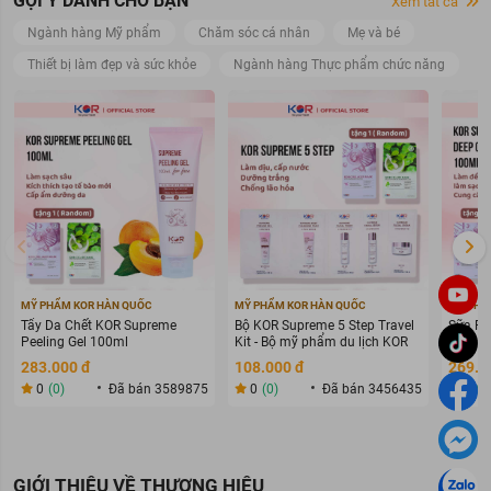
GỢI Ý DÀNH CHO BẠN
Xem tất cả
Ngành hàng Mỹ phẩm
Chăm sóc cá nhân
Mẹ và bé
Thiết bị làm đẹp và sức khỏe
Ngành hàng Thực phẩm chức năng
MỸ PHẨM KOR HÀN QUỐC
MỸ PHẨM KOR HÀN QUỐC
MỸ PHẨ
Tẩy Da Chết KOR Supreme
Bộ KOR Supreme 5 Step Travel
Sữa Rử
Peeling Gel 100ml
Kit - Bộ mỹ phẩm du lịch KOR
Deep C
283.000 đ
108.000 đ
269.0
0
(0)
Đã bán 3589875
0
(0)
Đã bán 3456435
0
(0
GIỚI THIỆU VỀ THƯƠNG HIỆU