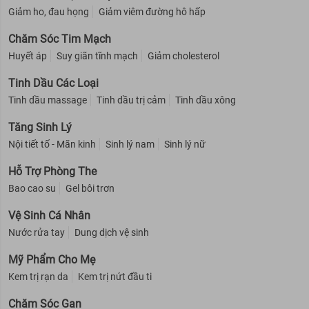
Giảm ho, đau họng
Giảm viêm đường hô hấp
Chăm Sóc Tim Mạch
Huyết áp
Suy giãn tĩnh mạch
Giảm cholesterol
Tinh Dầu Các Loại
Tinh dầu massage
Tinh dầu trị cảm
Tinh dầu xông
Tăng Sinh Lý
Nội tiết tố - Mãn kinh
Sinh lý nam
Sinh lý nữ
Hỗ Trợ Phòng The
Bao cao su
Gel bôi trơn
Vệ Sinh Cá Nhân
Nước rửa tay
Dung dịch vệ sinh
Mỹ Phẩm Cho Mẹ
Kem trị rạn da
Kem trị nứt đầu ti
Chăm Sóc Gan