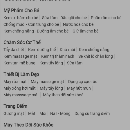
Mỹ Phẩm Cho Bé
Kem trị hăm cho bé
Sữa tắm - Dầu gội cho bé
Phấn rôm cho bé
Chống muỗi - Côn trùng cho bé
Nước hoa cho bé
Kem chống nắng - Dưỡng ẩm cho bé
Giữ ấm cho bé
Chăm Sóc Cơ Thể
Tẩy da chết
Kem dưỡng thể
Khử mùi
Kem chống nắng
Kem massage mặt
Kem trị thâm nách
Se khít lỗ chân lông
Kem tan mỡ bụng
Kem tẩy lông
Sữa tắm
Thiết Bị Làm Đẹp
Máy rửa mặt
Máy massage mặt
Dụng cụ cạo râu
Máy xông hơi mặt
Máy tẩy lông
Máy hút mụn
Máy masssage mặt
Máy theo dõi sức khoẻ
Trang Điểm
Gương mặt
Mắt
Môi
Nail - Móng
Dụng cụ trang điểm
Máy Theo Dõi Sức Khỏe