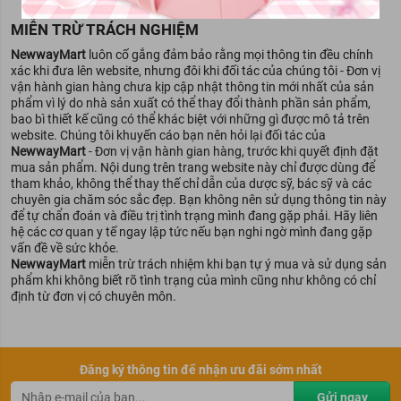
MIỄN TRỪ TRÁCH NGHIỆM
NewwayMart
luôn cố gắng đảm bảo rằng mọi thông tin đều chính
xác khi đưa lên website, nhưng đôi khi đối tác của chúng tôi - Đơn vị
vận hành gian hàng chưa kịp cập nhật thông tin mới nhất của sản
phẩm vì lý do nhà sản xuất có thể thay đổi thành phần sản phẩm,
bao bì thiết kế cũng có thể khác biệt với những gì được mô tả trên
website. Chúng tôi khuyến cáo bạn nên hỏi lại đối tác của
NewwayMart
- Đơn vị vận hành gian hàng, trước khi quyết định đặt
mua sản phẩm. Nội dung trên trang website này chỉ được dùng để
tham khảo, không thể thay thế chỉ dẫn của dược sỹ, bác sỹ và các
chuyên gia chăm sóc sắc đẹp. Bạn không nên sử dụng thông tin này
để tự chẩn đoán và điều trị tình trạng mình đang gặp phải. Hãy liên
hệ các cơ quan y tế ngay lập tức nếu bạn nghi ngờ mình đang gặp
vấn đề về sức khỏe.
NewwayMart
miễn trừ trách nhiệm khi bạn tự ý mua và sử dụng sản
phẩm khi không biết rõ tình trạng của mình cũng như không có chỉ
định từ đơn vị có chuyên môn.
Đăng ký thông tin để nhận ưu đãi sớm nhất
Gửi ngay