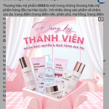
Thương hiệu mỹ phẩm
OHUI
là một trong những thương hiệu mỹ
phẩm hàng đầu tại Hàn Quốc. Với nhiều dòng sản phẩm về chăm
sóc da, trang điểm (trang điểm nền, phấn phủ, má hồng, trang điểm
mắt và môi), chống nắng, làm sạch & chăm sóc cơ thể. Ngoài các
sản phẩm dành cho phái nữ rất được ưa chuộng bởi chị em phụ nữ,
OHUI cũng có các sản phẩm dành cho phái nam. OHUI được thành
lập bởi tập đoàn LG và trực thuộc sự quản lý của LG Household &
Heath Care. Với các sản phẩm chăm sóc, dưỡng da và trang điểm,
OHUI
đã có mặt tại nhiều quốc gia trên toàn thế giới.
Với 50 năm kinh nghiệm trong lĩnh vực sản xuất mỹ phẩm, thương
hiệu
OHUI
đã chinh phục được cả những khách hàng có làn da ''khó
tính" nhất. Thương hiệu này luôn đặt chất lượng của sản phẩm lên
hàng đầu và không ngừng nâng cao công nghệ tiên tiến, thành phần
mỹ phẩm đặc biệt với đẳng cấp thế giới. Dòng mỹ phẩm của hãng
được nghiên cứu và kiểm định nghiêm ngặt từ Viện tế bào gốc CHA -
Viện nghiên cứu mỹ phẩm uy tín hàng đầu Hàn Quốc. Các sản phẩm
của
OHUI
hướng tới việc nuôi dưỡng làn da trắng sáng, rạng ngời,
cung cấp ẩm và chống lại sự hiệu lão hóa của da tuổi tác và môi
trường. 100% các thành phần có trong mỹ phẩm Ohui được viện
CHA chứng nhận là hoàn toàn an toàn, không gây kích ứng cho da
kể cả với làn da nhạy cảm. Ohui đã góp sức rất nhiều trong công
cuộc " giữ gìn sắc xuân" của phái đẹp.