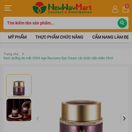
0
MỸ PHẨM
THỰC PHẨM CHỨC NĂNG
CẨM NANG LÀM ĐẸP
Trang chủ
Kem dưỡng da mắt OHUI Age Recovery Eye Cream cải thiện nếp nhăn 25ml