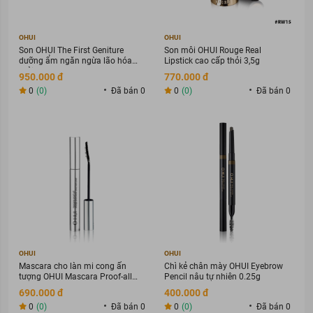
OHUI
OHUI
Son OHUI The First Geniture
Son môi OHUI Rouge Real
dưỡng ẩm ngăn ngừa lão hóa
Lipstick cao cấp thỏi 3,5g
thỏi 3,8g
950.000 đ
770.000 đ
0
(0)
Đã bán 0
0
(0)
Đã bán 0
OHUI
OHUI
Mascara cho làn mi cong ấn
Chì kẻ chân mày OHUI Eyebrow
tượng OHUI Mascara Proof-all
Pencil nâu tự nhiên 0.25g
8ml
690.000 đ
400.000 đ
0
(0)
Đã bán 0
0
(0)
Đã bán 0