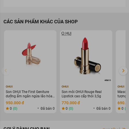
CÁC SẢN PHẨM KHÁC CỦA SHOP
OHUI
OHUI
OHUI
Son OHUI The First Geniture
Son môi OHUI Rouge Real
Mascar
dưỡng ẩm ngăn ngừa lão hóa
Lipstick cao cấp thỏi 3,5g
tượng 
thỏi 3,8g
8ml
950.000 đ
770.000 đ
690.0
0
(0)
Đã bán 0
0
(0)
Đã bán 0
0
(0