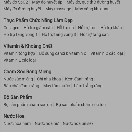
Máy đo SpO2
Máy đo huyết áp
Máy đo, que thử đường huyết
Máy đo đường huyết
Máy massage
Máy xông khí dung
Thực Phẩm Chức Năng Làm Đẹp
Collagen
Hỗ trợ giảm cân
Hỗ trợ da
Hỗ trợ tóc
Hỗ trợ khác
Hỗ trợ tăng vòng 1
Hỗ trợ tăng vòng 3
Hỗ trợ tăng cân
Vitamin & Khoáng Chất
Vitamin tổng hợp
Bổ sung canxi & vitamin D
Vitamin C các loại
Vitamin E các loại
Chăm Sóc Răng Miệng
Nước súc miệng
Chỉ nha khoa
Kem đánh răng
Bàn chải đánh răng
Máy tăm nước
Làm trắng răng
Bộ Sản Phẩm
Bộ sản phẩm chăm sóc da
Bộ sản phẩm chăm sóc tóc
Nước Hoa
Nước hoa nam
Nước hoa nữ
Nước hoa unisex