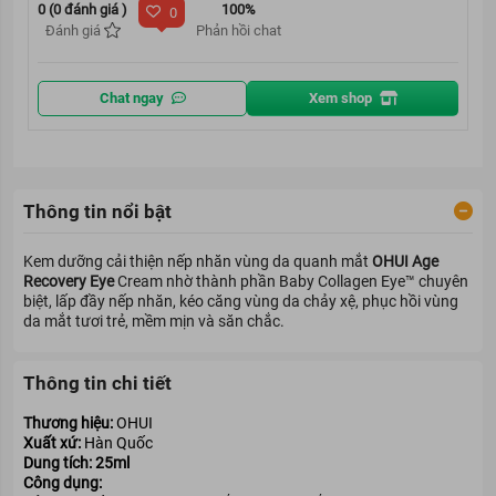
0 (0 đánh giá )
100%
0
Đánh giá
Phản hồi chat
Chat ngay
Xem shop
Thông tin nổi bật
Kem dưỡng cải thiện nếp nhăn vùng da quanh mắt
OHUI Age
Recovery Eye
Cream nhờ thành phần Baby Collagen Eye™ chuyên
biệt, lấp đầy nếp nhăn, kéo căng vùng da chảy xệ, phục hồi vùng
da mắt tươi trẻ, mềm mịn và săn chắc.
Thông tin chi tiết
Thương hiệu:
OHUI
Xuất xứ:
Hàn Quốc
Dung tích: 25ml
Công dụng: