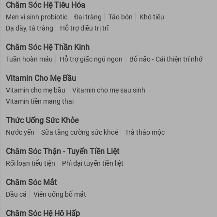
Chăm Sóc Hệ Tiêu Hóa
Men vi sinh probiotic
Đại tràng
Táo bón
Khó tiêu
Dạ dày, tá tràng
Hỗ trợ điều trị trĩ
Chăm Sóc Hệ Thần Kinh
Tuần hoàn máu
Hỗ trợ giấc ngủ ngon
Bổ não - Cải thiện trí nhớ
Vitamin Cho Mẹ Bầu
Vitamin cho mẹ bầu
Vitamin cho mẹ sau sinh
Vitamin tiền mang thai
Thức Uống Sức Khỏe
Nước yến
Sữa tăng cường sức khoẻ
Trà thảo mộc
Chăm Sóc Thận - Tuyến Tiền Liệt
Rối loạn tiểu tiện
Phì đại tuyến tiền liệt
Chăm Sóc Mắt
Dầu cá
Viên uống bổ mắt
Chăm Sóc Hệ Hô Hấp