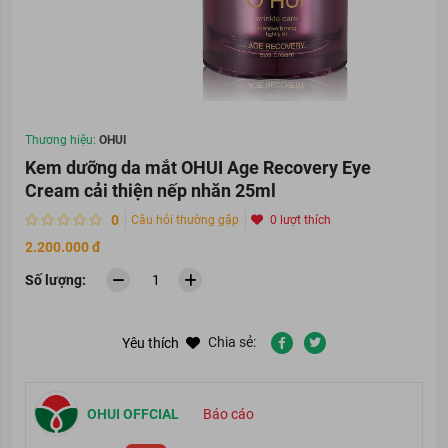
Thương hiệu:
OHUI
Kem dưỡng da mắt OHUI Age Recovery Eye
Cream cải thiện nếp nhăn 25ml
0
Câu hỏi thường gặp
0 lượt thích
2.200.000 đ
Số lượng:
Chia sẻ:
Yêu thích
OHUI OFFCIAL
Báo cáo